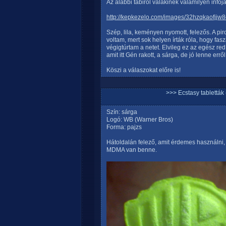
Az alábbi tabiról valakinek valamilyen infój
http://kepkezelo.com/images/32hzqkaofjjw8
Szép, lila, keményen nyomott, felezős. A pir
voltam, mert sok helyen írták róla, hogy fasz
végigtúrtam a netet. Elvileg ez az egész red
amit itt Gén rakott, a sárga, de jó lenne erről
Köszi a válaszokat előre is!
>>> Ecstasy tablett
Szín: sárga
Logó: WB (Warner Bros)
Forma: pajzs
Hátoldalán felező, amit érdemes használni, 
MDMA van benne.