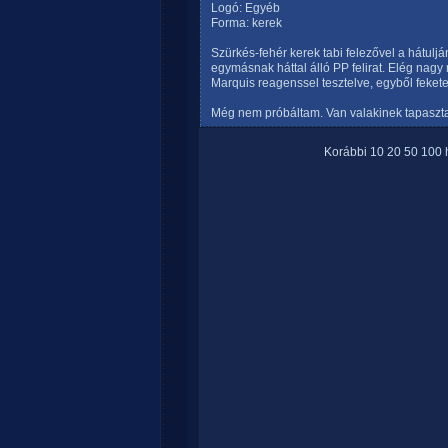
Logó: Egyéb
Forma: kerek
Szürkés-fehér kerek tabi felezővel a hátuljá
egymásnak háttal álló PP felirat. Elég nagy
Marquis reagenssel tesztelve, egyből fekete
Még nem próbáltam. Van valakinek tapaszta
Korábbi
10
20
50
100
h