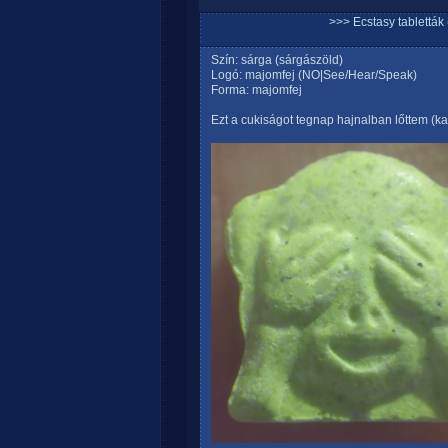
>>> Ecstasy tablett
Szín: sárga (sárgászöld)
Logó: majomfej (NO|See/Hear/Speak)
Forma: majomfej
Ezt a cukiságot tegnap hajnalban lőttem (k