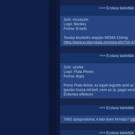
>>> Ecstasy tablett
Szín: rózsaszín
Logó: Bentley
Forma: B-betű
Tavalyi tesztelés alapján MDMA 150mg:
https://www.ecstasydata.org/view.php?id=4
>>> Ecstasy tablett
Szín: szürke
Logó: Plata Plomo
Forma: tégla
Pomo Plata felirat, az egyik legjobb amit az
Igazán hozza mit kell, nem az új, gagyi verz
Érdemes elfelezni
>>> Ecstasy tablett
7683 újragondolva: A tabi ilyen formájú?
ht
>>> Ecstasy tablett