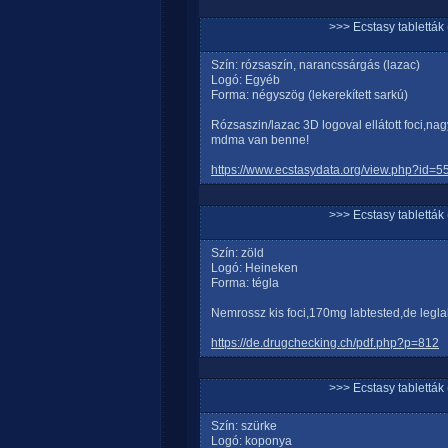
>>> Ecstasy tablett
Szín: rózsaszín, narancssárgás (lazac)
Logó: Egyéb
Forma: négyszög (lekerekített sarkú)
Rózsaszin/lazac 3D logoval ellátott foci,na
mdma van benne!
https://www.ecstasydata.org/view.php?id=55
>>> Ecstasy tablett
Szín: zöld
Logó: Heineken
Forma: tégla
Nemrossz kis foci,170mg labtested,de leg
https://de.drugchecking.ch/pdf.php?p=812
>>> Ecstasy tablett
Szín: szürke
Logó: koponya