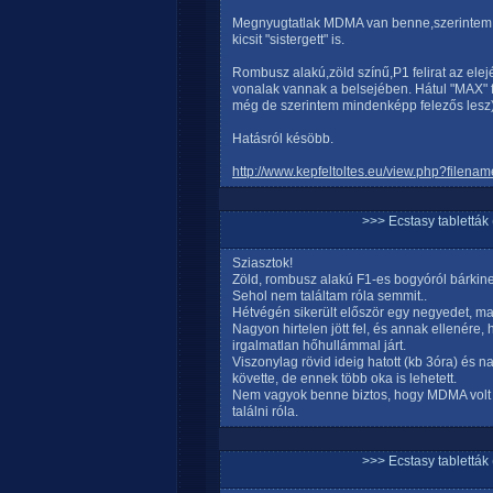
Megnyugtatlak MDMA van benne,szerintem n
kicsit "sistergett" is.
Rombusz alakú,zöld színű,P1 felirat az elej
vonalak vannak a belsejében. Hátul "MAX" fe
még de szerintem mindenképp felezős lesz
Hatásról késöbb.
http://www.kepfeltoltes.eu/view.php?fil
>>> Ecstasy tablett
Sziasztok!
Zöld, rombusz alakú F1-es bogyóról bárkine
Sehol nem találtam róla semmit..
Hétvégén sikerült először egy negyedet, ma
Nagyon hirtelen jött fel, és annak ellenére,
irgalmatlan hőhullámmal járt.
Viszonylag rövid ideig hatott (kb 3óra) és 
követte, de ennek több oka is lehetett.
Nem vagyok benne biztos, hogy MDMA volt
találni róla.
>>> Ecstasy tablett