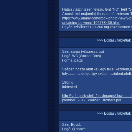
Hátán vízszíntesen felező, fent "NO", lent "S
A másik két majomfej-típus természetesen "
https://www.alamy.com/stock-photo-newly-p
ontaining-between-106788436.html
Egyéb színűeket 190-260 mg közöttieknek 
>>> Ecstasy tablett
Szín: sárga (világossárga)
Logó: WB (Warner Bros)
Forma: pajzs
Szépen hozza amit kell,egy féllel kezdtem,
folytattam a dolgot,így szépen szintentartott
190mg
labtested
http://saferparty.ch/tl_files/images/dow
ptember_2017_Warner_Brothers.pdf
>>> Ecstasy tablett
Szín: Egyéb
Logó: Q dance