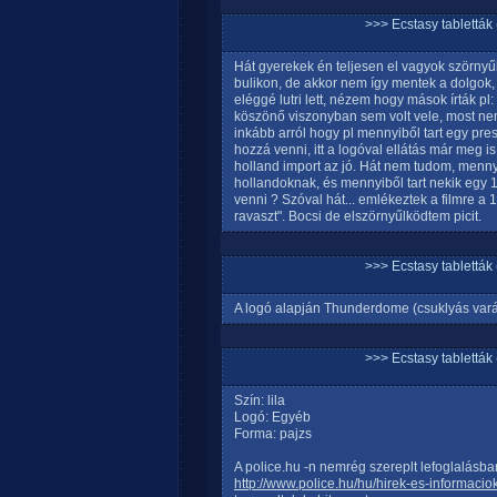
>>> Ecstasy tablett
Hát gyerekek én teljesen el vagyok szörnyű
bulikon, de akkor nem így mentek a dolgok, 
eléggé lutri lett, nézem hogy mások írták 
köszönő viszonyban sem volt vele, most ne
inkább arról hogy pl mennyiből tart egy press
hozzá venni, itt a logóval ellátás már meg 
holland import az jó. Hát nem tudom, menny
hollandoknak, és mennyiből tart nekik egy 
venni ? Szóval hát... emlékeztek a filmre a
ravaszt". Bocsi de elszörnyűlködtem picit.
>>> Ecstasy tablett
A logó alapján Thunderdome (csuklyás varázs
>>> Ecstasy tablett
Szín: lila
Logó: Egyéb
Forma: pajzs
A police.hu -n nemrég szereplt lefoglalásban
http://www.police.hu/hu/hirek-es-informaci