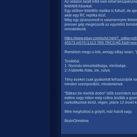
Az oldalon talált infót nem lehet készpénzn
feltöltött írásokat.
Egy időben többféle replika is futhat!, de i
akár egy RC replika közt.
Még egy újranyomott is valamennyire felisme
presser gép megközelíti az egymillió forinto
renndelkezik.
https://www.ebay.com/sch/i.html?_odkw=p
45573.m570.l1313.TR0.TRC0.H0.Xpill+pre
Remélem megy a link, amúgy eBay searc: "pi
Továbbá:
1: Nyomás kimunkáltsága, minősége.
2: A tabletta illata, íze, súlya.
Tény ezeket csak gyakorlott felhasználók is
minden szempontból, mindenkinek.
"Bátran be mertük dobni" idők szerintem sos
estére vagy mikor még csíkra árulták a gyo
narkotikumok körül, régen, pláne 12 évvel 
Mire meghallod a golyót, már halott vagy.
BrainOnmdma