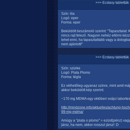
>>> Ecstasy tablett
Szín: lila
Logó: eper
Forma: eper
Beküldött beszámoló szerint: "Tapasztalat: 
nincs rajt felező. Nagyon nehéz eltörni kéz
lehet enni, ha tapasztaltabb vagy a dologb
nem ajánlott!"
>>> Ecstasy tablett
Szín: szürke
Logó: Plata Plomo
Forma: tégla
Ez vélhetőleg ugyanaz színre, mint amit má
akkor beküldött kép szerint.
~170 mg MDMA egy októberi svájci labortes
http://mindzone.info/aktuelles/achtung-hoch
99-mg-mdma/
Amúgy a "plata o plomo" = ezüst(pénz) vagy
jársz, ha nem, akkor rosszul jársz! :D