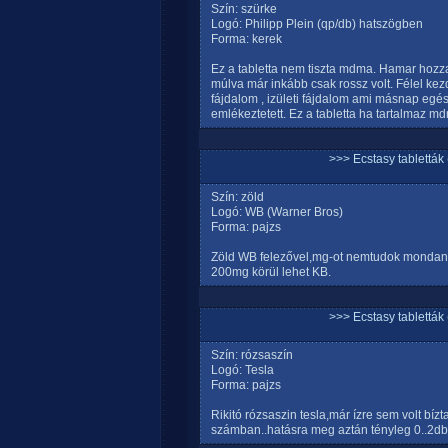
Szín: szürke
Logó: Philipp Plein (qp/db) hatszögben
Forma: kerek
Ez a tabletta nem tiszta mdma. Hamar hozza
múlva már inkább csak rossz volt. Félel kezdt
fájdalom , izületi fájdalom ami másnap egész n
emlékeztetett. Ez a tabletta ha tartalmaz 
>>> Ecstasy tablett
Szín: zöld
Logó: WB (Warner Bros)
Forma: pajzs
Zöld WB felezővel,mg-ot nemtudok mondani
200mg körül lehet KB.
>>> Ecstasy tablett
Szín: rózsaszín
Logó: Tesla
Forma: pajzs
Rikitó rózsaszin tesla,már ízre sem volt bíz
számban..hatásra meg aztán tényleg 0..2db