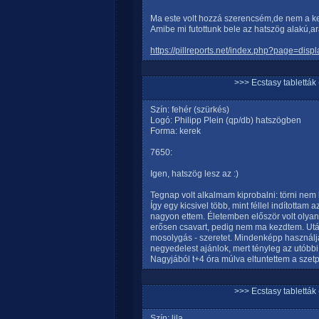
Ma este volt hozzá szerencsém,de nem a ke
Amibe mi futottunk bele az hatszög alakú
https://pillreports.net/index.php?page=disp
>>> Ecstasy tablett
Szín: fehér (szürkés)
Logó: Philipp Plein (qp/db) hatszögben
Forma: kerek
7650:
Igen, hatszög lesz az :)
Tegnap volt alkalmam kiprobalni: törni nem l
Így egy kicsivel több, mint féllel indítottam
nagyon ettem. Életemben először volt olya
erősen csavart, pedig nem ma kezdtem. Után
mosolygás - szeretet. Mindenképp használjá
negyedelest ajánlok, mert tényleg az utóbbi
Nagyjából t+4 óra múlva eltuntettem a szetp
>>> Ecstasy tablett
Szín: lila