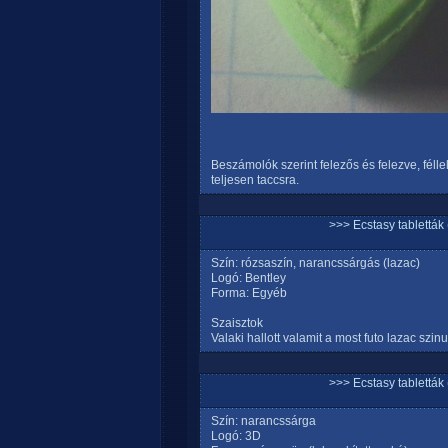
Beszámolók szerint felezős és felezve, féll
teljesen taccsra.
>>> Ecstasy tablett
Szín: rózsaszín, narancssárgás (lazac)
Logó: Bentley
Forma: Egyéb
Szaisztok
Valaki hallott valamit a most futo lazac szin
>>> Ecstasy tablett
Szín: narancssárga
Logó: 3D