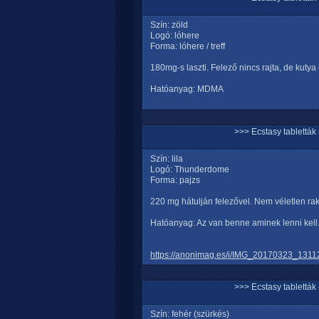
Szín: zöld
Logó: lóhere
Forma: lóhere / treff
180mg-s laszti. Felező nincs rajta, de kutya 
Hatóanyag: MDMA
>>> Ecstasy tablett
Szín: lila
Logó: Thunderdome
Forma: pajzs
220 mg hátulján felezővel. Nem véletlen rak
Hatóanyag: Az van benne aminek lenni kell
https://anonimag.es/i/IMG_20170323_1311
>>> Ecstasy tablett
Szín: fehér (szürkés)