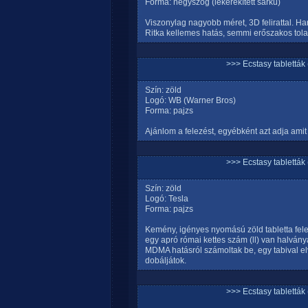
Forma: négyszög (lekerekített sarkú)
Viszonylag nagyobb méret, 3D felirattal. Ha
Ritka kellemes hatás, semmi erőszakos tola
>>> Ecstasy tablett
Szín: zöld
Logó: WB (Warner Bros)
Forma: pajzs
Ajánlom a felezést, egyébként azt adja amit
>>> Ecstasy tablett
Szín: zöld
Logó: Tesla
Forma: pajzs
Kemény, igényes nyomású zöld tabletta fele
egy apró római kettes szám (ll) van halvá
MDMA hatásról számoltak be, egy tabival el
dobáljátok.
>>> Ecstasy tablett