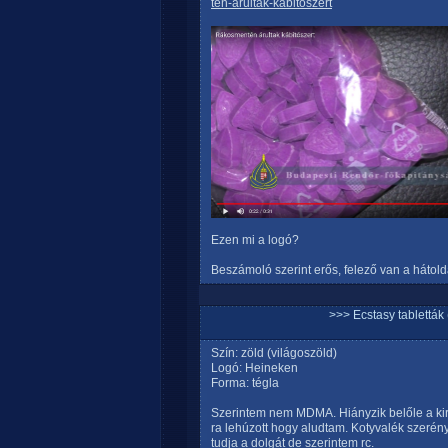
ten-arultak-kabitoszert
Ezen mi a logó?
Beszámoló szerint erős, felező van a hátold
>>> Ecstasy tablett
Szín: zöld (világoszöld)
Logó: Heineken
Forma: tégla
Szerintem nem MDMA. Hiányzik belőle a kiro
ra lehúzott hogy aludtam. Kotyvalék szerén
tudja a dolgát de szerintem rc.