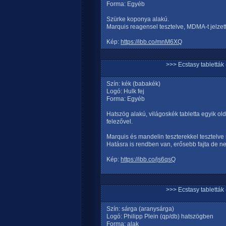
Forma: Egyéb
Szürke koponya alakú.
Marquis reagensel tesztelve, MDMA-t jelzett
Kép:
https://ibb.co/mnM6XQ
>>> Ecstasy tablett
Szín: kék (babakék)
Logó: Hulk fej
Forma: Egyéb
Hatszög alakú, világoskék tabletta egyik old
felezővel.
Marquis és mandelin teszterekkel tesztelv
Hatásra is rendben van, erősebb fajta de n
Kép:
https://ibb.co/js6qsQ
>>> Ecstasy tablett
Szín: sárga (aranysárga)
Logó: Philipp Plein (qp/db) hatszögben
Forma: alak