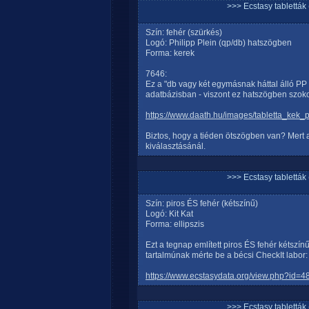
>>> Ecstasy tablett
Szín: fehér (szürkés)
Logó: Philipp Plein (qp/db) hatszögben
Forma: kerek
7646:
Ez a "db vagy két egymásnak háttal álló PP fe
adatbázisban - viszont ez hatszögben szokott
https://www.daath.hu/images/tabletta_kek_p
Biztos, hogy a tiéden ötszögben van? Mert a
kiválasztásánál.
>>> Ecstasy tablett
Szín: piros ÉS fehér (kétszínű)
Logó: Kit Kat
Forma: ellipszis
Ezt a tegnap említett piros ÉS fehér kétszín
tartalmúnak mérte be a bécsi CheckIt labor:
https://www.ecstasydata.org/view.php?id=4
>>> Ecstasy tablett