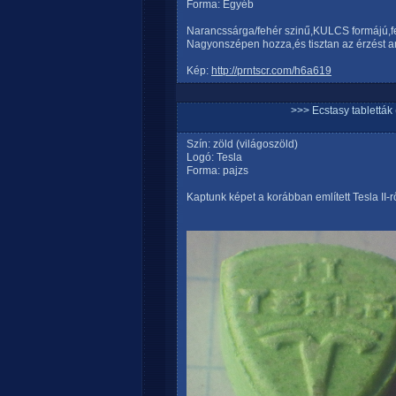
Forma: Egyéb
Narancssárga/fehér szinű,KULCS formájú,
Nagyonszépen hozza,és tisztan az érzést am
Kép:
http://prntscr.com/h6a619
>>> Ecstasy tablett
Szín: zöld (világoszöld)
Logó: Tesla
Forma: pajzs
Kaptunk képet a korábban említett Tesla II-rő