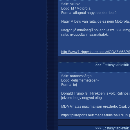
Szín: szürke
Logó: M / Motorola
Forma: átlagnál nagyobb, domború
Nagy M betű van rajta, de ez nem Motoro
Nagyin jó minőségű holland laszti. 220M
rajta, nyugodtan használjátok.
http://www7.zippyshare.com/v/GOAZM6SP/fi
>>> Ecstasy tablett
Szín: narancssárga
Logó: -felismerhetetlen-
Forma: fej
Donald Trump fej. Hírekben is volt. Rutino
jelzem, hogy negyed elég.
MDMA hatás maximálisan érezhető. Csak ó
https://pillreports.net/images/fullsize/37619.
>>> Ecstasy tablett