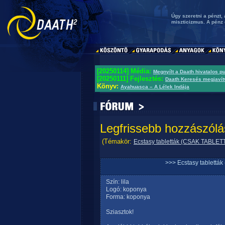
Úgy szeretni a pénzt
miszticizmus. A pénz
[20250114] Média:
Megnyílt a Daath hivatalos p
[20250111] Fejlesztés:
Daath Keresés megjavít
Könyv:
Ayahuasca – A Lélek Indája
Legfrissebb hozzászólá
(Témakör:
Ecstasy tabletták (CSAK TABLET
>>> Ecstasy tablett
Szín: lila
Logó: koponya
Forma: koponya
Sziasztok!