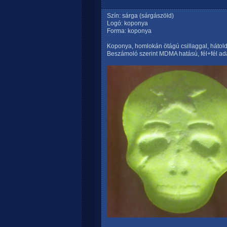
Szín: sárga (sárgászöld)
Logó: koponya
Forma: koponya
Koponya, homlokán ötágú csillaggal, hátold
Beszámoló szerint MDMA hatású, fél+fél ad