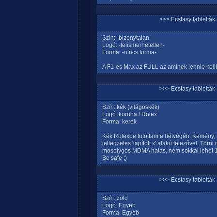
>>> Ecstasy tablett
Szín: -bizonytalan-
Logó: -felismerhetetlen-
Forma: -nincs forma-
A F1-es Max az FULL az aminek lennie kell!
>>> Ecstasy tablett
Szín: kék (világoskék)
Logó: korona / Rolex
Forma: kerek
Kék Rolexbe futottam a hétvégén. Kemény, 
jellegzetes 'lapított x' alakú felezővel. Tör
mosolygós MDMA hatás, nem sokkal lehet 1
Be safe ;)
>>> Ecstasy tablett
Szín: zöld
Logó: Egyéb
Forma: Egyéb