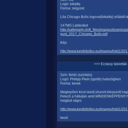
Logó: bikafej
Forma: négyzet
Lila Chicago Bulls logoval(bikafej) ellátott l
147MG Labtested
http://saferparty.ch/tl_files/images/dow
gust_2017_Chicago_Bulls.pdf
Kép:
http://www.kepfeltoltes.eu/images/hdd1/
>>> Ecstasy tablett
Szín: fehér (szürkés)
Logó: Philipp Plein (qp/db) hatszögben
Forma: kerek
Meglepően kicsi laszti,viszont kibaszott nagy
Felező a hátulján amit MINDENKÉPPEN!!! ha
megtud vágni.
http://www.kepfeltoltes.eu/images/hdd1/
twod