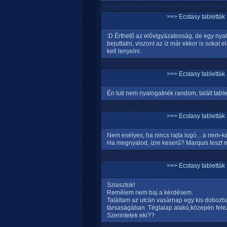
>>> Ecstasy tablett
:D Érthető az elővigyázatosság, de egy nya
bejuttatni, viszont az íz már ekkor is sokat 
kell lenyelni.
>>> Ecstasy tablett
Én tuti nem nyalogatnék random, talált table
>>> Ecstasy tablett
Nem esélyes, ha nincs rajta logó... a nem-k
Ha megnyalod, ízre keserű? Marquis teszt 
>>> Ecstasy tablett
Sziasztok!
Remêlem nem baj a kérdésem.
Talàltam az utcàn vasàrnap egy kis dobozban
tàrsasàgàban. Téglalap alakú,közepén felez
Szerintetek eki??