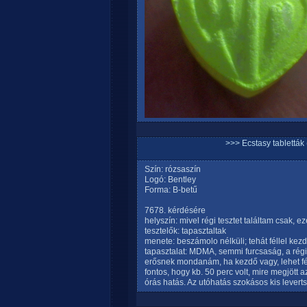
>>> Ecstasy tablett
Szín: rózsaszín
Logó: Bentley
Forma: B-betű
7678. kérdésére
helyszín: mivel régi tesztet találtam csak, ezé
tesztelők: tapasztaltak
menete: beszámolo nélküli; tehát féllel kezd
tapasztalat: MDMA, semmi furcsaság, a rég
erősnek mondanám, ha kezdő vagy, lehet féll
fontos, hogy kb. 50 perc volt, mire megjött az
órás hatás. Az utóhatás szokásos kis levert