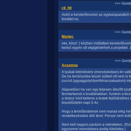
>>> Gomb
cli_hlt
Azért a kenderfórumon az egykalapalattról 
kreditet no.
>>> Gomb
Maniec
oks, kösz! :) közben indítottam kenderfóru
kedvű egyén ott végigkísérheti a projektet. 
>>> Gomb
Assamoa
A lyukak kitömésére (monotubeban) én vattá
De ha terráriumba teszel sütiket ott nem is f
cuccot (agyaggolyó/perlit/macsakaalom) mi
Alapvetően ha van egy teljesen átszőtt szubs
fenntartanod a továbbiakban. Azokon a kicsi
a doboz mint kellene a testek fejlődéséhez
kiszellőztetni napi 3-4x.
Hogy a termőtesteknek nem marad elég hely a
rendelkezésükre álló teret. Persze nem kiállít
Nem kell nagyon parázni a méreteken, 35x25
egyszerre/ monotubera pedig tökéletes.)