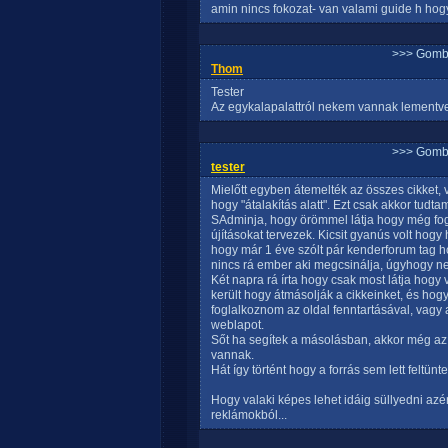
amin nincs fokozat- van valami guide h hogy
>>> Gomb
Thom
Tester
Az egykalapalattról nekem vannak lementve
>>> Gomb
tester
Mielőtt egyben átemelték az összes cikket, va
hogy "átalakítás alatt". Ezt csak akkor tudt
SAdminja, hogy örömmel látja hogy még fogl
újításokat tervezek. Kicsit gyanús volt hogy
hogy már 1 éve szólt pár kenderforum tag h
nincs rá ember aki megcsinálja, úgyhogy n
Két napra rá írta hogy csak most látja hogy
került hogy átmásolják a cikkeinket, és hog
foglalkoznom az oldal fenntartásával, vagy 
weblapot.
Sőt ha segítek a másolásban, akkor még az is
vannak.
Hát így történt hogy a forrás sem lett feltün
Hogy valaki képes lehet idáig süllyedni azé
reklámokból...