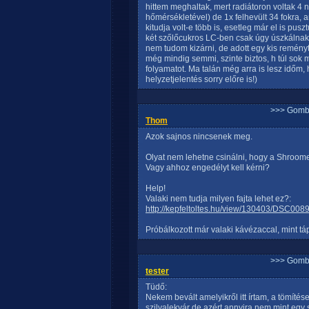
hittem meghaltak, mert radiátoron voltak 4 
hőmérsékletével) de 1x felhevült 34 fokra, 
kitudja volt-e több is, esetleg már el is pus
két szőlőcukros LC-ben csak úgy úszkálnak a
nem tudom kizárni, de adott egy kis reményt,
még mindig semmi, szinte biztos, h túl sok m
folyamatot. Ma talán még arra is lesz időm, 
helyzetjelentés sorry előre is!)
>>> Gomb
Thom
Azok sajnos nincsenek meg.
Olyat nem lehetne csinálni, hogy a Shroomer
Vagy ahhoz engedélyt kell kérni?
Help!
Valaki nem tudja milyen fajta lehet ez?:
http://kepfeltoltes.hu/view/130403/DSC008
Próbálkozott már valaki kávézaccal, mint tá
>>> Gomb
tester
Tüdő:
Nekem bevált amelyikről itt írtam, a tömítés
szilvalekvár de azért annyira nem mint eg