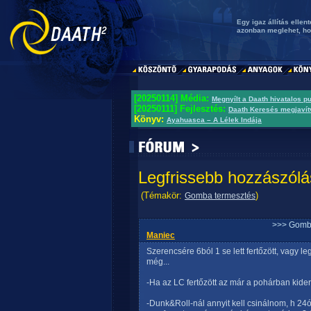
Egy igaz állítás ellen
azonban meglehet, ho
[20250114] Média:
Megnyílt a Daath hivatalos p
[20250111] Fejlesztés:
Daath Keresés megjavít
Könyv:
Ayahuasca – A Lélek Indája
Legfrissebb hozzászólá
(Témakör:
)
Gomba termesztés
>>> Gomb
Maniec
Szerencsére 6ból 1 se lett fertőzött, vagy 
még...
-Ha az LC fertőzött az már a pohárban kide
-Dunk&Roll-nál annyit kell csinálnom, h 24ó