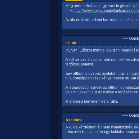
Még anno csináltam egy how-to glovebox ép
(link:
http://www.egykalapalatt.info/index.
Azóta én is stillairként használom, azóta i
>>> Gomb
cli_hlt
Így van. Először mindig low-tech megoldás
A still air azért is jobb, mert nem kell kesz
fertőzési ablakot.
Egy otthoni glovebox esetében úgy is nagy
tulajdonképpen csak kényelmetlen still-air 
A legnagyobb fegyver az otthoni gombászás
valamit, akkor 1/10 az esélye a fertőzésnek
A lényeg a kényelem és a rutin.
>>> Gomb
Assamoa
A kukta kérdésben én nem nyilatkoznék, de 
ruháznék be az elején egy kuktába, csak ez