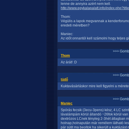
lenne de annyira azért nem kell.
http://www.egykalapalatt.info/index.php?tit
Thom:
Végülis a lapok megvannak a kenderforumo
eredeti méretben?
Maniec:
Az időt onnantól kell számolni hogy teljes gő
>>> Gomb
Thom
Az árát! :D
>>> Gomb
tüdő
Kuktavásárláskor mire kell figyelni a mérete
>>> Gomb
Maniec
Spórás fecsik (3ecu-3pens) kész, 4 LC szin
lávalámpám körül állandó ~26fok körül van 
dextrózos LCnek tényleg 2-3hét átlagban 
holnap,holnapután már remélem látható lesz
pár sütit ma beoltok ha sikerült a kuktázást m