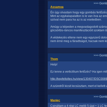
>>> Gomb
Assamoa
Én úgy olvastam hogy egy gombás fertőzés a
Mint az egykalapalatton is le van írva az e
szóval nem para ha az is az esetedben.
Amúgy a képeden a megvastagodott szárra g
göcsörtös-ráncos manifesztációit szoktam látn
A védekezés ellene nem egy egyszerű dolog,
nem érné meg a fáradtságot, hacsak nem kiáll
>>> Gomb
Thom
Help!
Ez lenne a verticillium fertőzés? Ha igen mil
http://kepfeltoltes.hu/view/130407/DSC008
A szüretről kicsit lecsúsztam, mert el kellett
>>> Gomb
Maniec
Csináltam a 4 régi LC mellé 5 újat + 1 LC fe