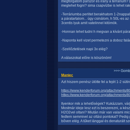
megforgatom párszor és irány a terrárium? (
meglehet fogni? sima csapvízbe is lehet rak
-Terráriumba perlitet berakhatom 1-2nappa
a páratartalom... úgy csinálom, h 50L-es az 
3centis lyuk amit vatelinnel kitömök.
-Honnan lehet tudni h megvan a kívánt pár
-Naponta kell vizet permetezni a doboz falá
-Szellőztetések napi 3x elég?
A válaszokat előre is köszönöm!
>>> Gomb
Maniec
Azt hiszem penész ütötte fel a fejét 1-2 sütiné
https://www.kenderforum.org/attachments
https://www.kenderforum.org/attachments
Ilyenkor mik a lehetőségek? Kukázzam, vár
Mostmár ideje lesz ezt is beszerezni, a kész
H2O2vel oltani? Miután már van valami mic
fedtem semmivel az oltási pontokat? Pedig p
bőven elég. A tűket lánggal és denaturált szes