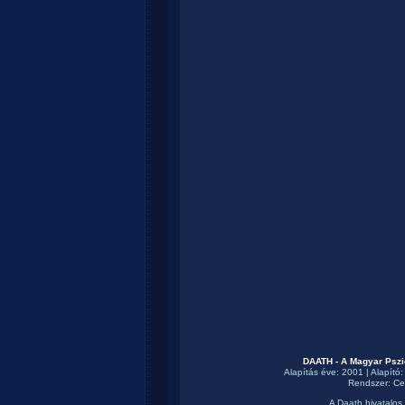
DAATH - A Magyar Pszi
Alapítás éve: 2001 | Alapító
Rendszer:
Ce
A Daath hivatalos