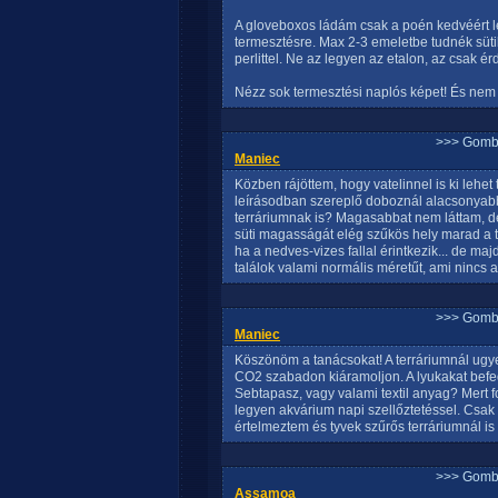
A gloveboxos ládám csak a poén kedvéért let
termesztésre. Max 2-3 emeletbe tudnék süti
perlittel. Ne az legyen az etalon, az csak ér
Nézz sok termesztési naplós képet! És nem k
>>> Gomb
Maniec
Közben rájöttem, hogy vatelinnel is ki lehe
leírásodban szereplő doboznál alacsonyabb
terráriumnak is? Magasabbat nem láttam, de 
süti magasságát elég szűkös hely marad a te
ha a nedves-vizes fallal érintkezik... de m
találok valami normális méretűt, ami nincs 
>>> Gomb
Maniec
Köszönöm a tanácsokat! A terráriumnál ugye a
CO2 szabadon kiáramoljon. A lyukakat befedő
Sebtapasz, vagy valami textil anyag? Mert f
legyen akvárium napi szellőztetéssel. Csak 
értelmeztem és tyvek szűrős terráriumnál is
>>> Gomb
Assamoa