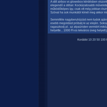
A still airbox vs glowebox kérdésben viszo
elegendő a stillair. Kockázatosabb műveletek
működőképes így, csak ott még jobban észné
Szóval ha sok munkától kímél meg akkor min
Semmiféle nagyberuházást nem tudok ajánl
esebb megoldást próbálj ki az elején. Soks
ragaszkodj pl.: az atyaúristen vermiért mik
helyette... 1000 Ft-os lekváros üveg helyett j
Korábbi
10
20
50
100
h