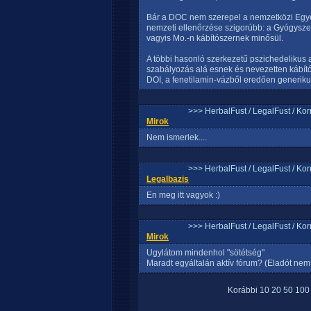
Bár a DOC nem szerepel a nemzetközi Egy
nemzeti ellenőrzése szigorúbb: a Gyógysze
vagyis Mo.-n kábítószernek minősül.
A többi hasonló szerkezetű pszichedeliku
szabályozás alá esnek és nevezetten kábítósz
DOI, a fenetilamin-vázből eredően generikus
>>> HerbalFust / LegalFust / Ko
Mirok
Nem ismerlek....
>>> HerbalFust / LegalFust / Ko
Legalbazis
En meg itt vagyok :)
>>> HerbalFust / LegalFust / Ko
Mirok
Ugylátom mindenhol "sötétség"
Maradt egyáltalán aktív fórum? (Eladót nem
Korábbi
10
20
50
100