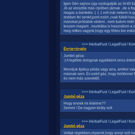
Igen Gén sajnos úgy osztogatják az öt-től t
Jó az elosztók más cipőben járnak ..de a fogya
magas a büntetés :( :( :( volt már nekem is
dobtam fel senkit,pont ezért ,csak fülkét h
másokat próbálok védeni.. nem tudom miét
teszem magam ..munkába is használom a cigi
meg retkes vagyok,hogy egy lihtos bio eskü
>>> HerbalFust / LegalFust / Ko
Én+te+ö=gén
Jumbó géza:
:) A legtöbb dolognak egyébként sincs érte
Mondjuk tipikus példa vagy arra, amikor val
másnak sem. És ezért gáz, hogy börtönnel fe
és nem más szerektől.
>>> HerbalFust / LegalFust / Ko
Jumbó géza
Hogy ennek mi értelme??
Semmi ! De nagyon király volt
>>> HerbalFust / LegalFust / Ko
Jumbó géza
Voltak régebben,olyanok,hogy annyi volt n