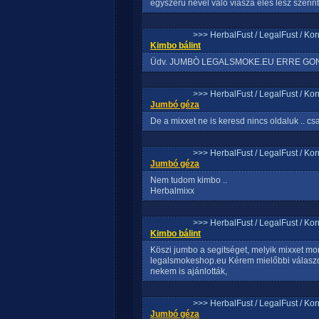
egyszerű nével való viasza élés lesz szeri
>>> HerbalFust / LegalFust / Ko
Kimbo bálint
Üdv. JUMBÒ LEGALSMOKE.EU ERRE GO
>>> HerbalFust / LegalFust / Ko
Jumbó géza
De a mixxet ne is keresd nincs oldaluk .. cs
>>> HerbalFust / LegalFust / Ko
Jumbó géza
Nem tudom kimbo ..
Herbalmixx
>>> HerbalFust / LegalFust / Ko
Kimbo bálint
Köszi jumbo a segitséget, melyik mixxet mon
legalsmokeshop.eu Kérem mielőbbi válasz
nekem is ajánlották,
>>> HerbalFust / LegalFust / Ko
Jumbó géza