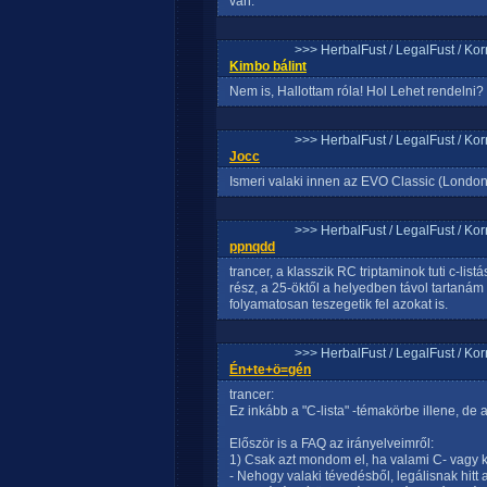
van.
>>> HerbalFust / LegalFust / Ko
Kimbo bálint
Nem is, Hallottam róla! Hol Lehet rendelni?
>>> HerbalFust / LegalFust / Ko
Jocc
Ismeri valaki innen az EVO Classic (London
>>> HerbalFust / LegalFust / Ko
ppnqdd
trancer, a klasszik RC triptaminok tuti c-lis
rész, a 25-öktől a helyedben távol tartaná
folyamatosan teszegetik fel azokat is.
>>> HerbalFust / LegalFust / Ko
Én+te+ö=gén
trancer:
Ez inkább a "C-lista" -témakörbe illene, de 
Először is a FAQ az irányelveimről:
1) Csak azt mondom el, ha valami C- vagy k
- Nehogy valaki tévedésből, legálisnak hitt