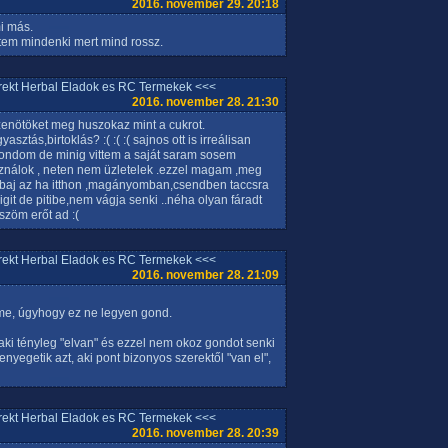
2016. november 29. 20:18
i más.
ntem mindenki mert mind rossz.
rrekt Herbal Eladok es RC Termekek <<<
2016. november 28. 21:30
izenötöket meg huszokaz mint a cukrot.
sztás,birtoklás? :( :( :( sajnos ott is irreálisan
 gondom de minig vittem a saját saram sosem
asználok , neten nem üzletelek .ezzel magam ,meg
 baj az ha itthon ,magányomban,csendben taccsra
t de pitibe,nem vágja senki ..néha olyan fáradt
szöm erőt ad :(
rrekt Herbal Eladok es RC Termekek <<<
2016. november 28. 21:09
lme, úgyhogy ez ne legyen gond.
aki tényleg "elvan" és ezzel nem okoz gondot senki
nyegetik azt, aki pont bizonyos szerektől "van el",
rrekt Herbal Eladok es RC Termekek <<<
2016. november 28. 20:39