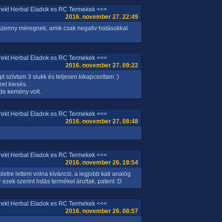
rrekt Herbal Eladok es RC Termekek <<<
2016. november 27. 22:49
 szenny méregnek, amik csak negativ hatásokkal
rrekt Herbal Eladok es RC Termekek <<<
2016. november 27. 09:22
t szívtam 3 slukk és teljesen kikapcsoltam :)
et kiesés.
de kemény volt.
rrekt Herbal Eladok es RC Termekek <<<
2016. november 27. 08:48
rrekt Herbal Eladok es RC Termekek <<<
2016. november 26. 18:54
letre lettem volna kíváncsi. a legjobb kati analóg
 ezek szerint listás terméket árultak, patent :D
rrekt Herbal Eladok es RC Termekek <<<
2016. november 26. 08:57