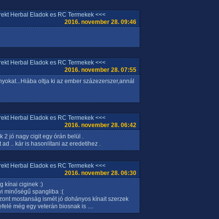
rrekt Herbal Eladok es RC Termekek <<<
2016. november 28. 09:46
rrekt Herbal Eladok es RC Termekek <<<
2016. november 28. 07:55
nyokat...Hiába oltja ki az ember százezerszer,annál
rrekt Herbal Eladok es RC Termekek <<<
2016. november 28. 06:42
2 jó nagy cigit egy órán belül .
 ad .. kár is hasonlítani az eredetihez .
rrekt Herbal Eladok es RC Termekek <<<
2016. november 28. 06:30
kínai ciginek :)
i minőségű spangliba :(
szont mostanság ismét jó dohányos kínait szerzek
befelé még egy veterán biosnak is ....