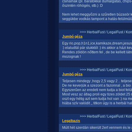
csinálnak (pl. barátokkal dumálgatás, chips-
őszintén röhögés, stb.) :D
Nem lehet meggyőzni a szűretlen búzasör ke
seggükbe vodkás tampont a hatás-felülmúlá
>>> HerbalFust / LegalFust / Ko
Jumbó géza
Egy rio,pop,h1n1,ice,kamikaze,dream,jesus7,
:) elaludtál pár slukktól :) és akkor a házi
Rendes zöldön nőttem fel , de be kellett lá
mozognak !
>>> HerbalFust / LegalFust / Ko
Jumbó géza
Teljesen mindegy ,hogy 2,5 vagy 2 .. telje
De ne keverjük a szezont a fazonnal , a bio 
Egyszerűen az eredeti nem tudja a biot felül
Most vesz az átlag proli egy tizes zöldet 2
oszt egy hétig azt sem tudja hol van :) na me
hiába szív valódit ,, titkon úgy is a herbál ha
>>> HerbalFust / LegalFust / Ko
Legalbazis
Múlt hét szerdán sikerült 2ert vennem és l