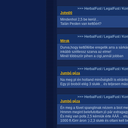
>>> HerbalFust / LegalFust / Ko
John00
Mindenhol 2,5 be kerül...
Talán Pesten van kettőért?
>>> HerbalFust / LegalFust / Ko
Mirok
Durva,hogy kettőfélbe eregetik arra a sárká
inkább szétlessz szarva az elme!
Minél többször pihen a cigi,annál jobban
>>> HerbalFust / LegalFust / Ko
Jumbó géza
Na meg pl én holland minőségből is elrántok 
Egy jó bioból elég 3 slukk .. és teljesen mást
>>> HerbalFust / LegalFust / Ko
Jumbó géza
Én meg a füvet spanglinak nézem a biot meg 
Hmmm megint belefutottam jó pár extragagy
És még van pofa 2,5 kérniük érte ÁÁÁ ... vi
1000 ft /Grrr áron :) 2,3 slukk és oltani kell 