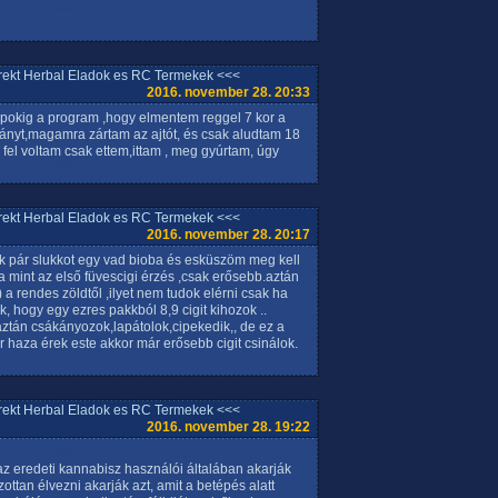
rrekt Herbal Eladok es RC Termekek <<<
2016. november 28. 20:33
apokig a program ,hogy elmentem reggel 7 kor a
hányt,magamra zártam az ajtót, és csak aludtam 18
íg fel voltam csak ettem,ittam , meg gyúrtam, úgy
rrekt Herbal Eladok es RC Termekek <<<
2016. november 28. 20:17
k pár slukkot egy vad bioba és esküszöm meg kell
mint az első füvescigi érzés ,csak erősebb.aztán
 a rendes zöldtől ,ilyet nem tudok elérni csak ha
, hogy egy ezres pakkból 8,9 cigit kihozok ..
aztán csákányozok,lapátolok,cipekedik,, de ez a
or haza érek este akkor már erősebb cigit csinálok.
rrekt Herbal Eladok es RC Termekek <<<
2016. november 28. 19:22
z eredeti kannabisz használói általában akarják
zottan élvezni akarják azt, amit a betépés alatt