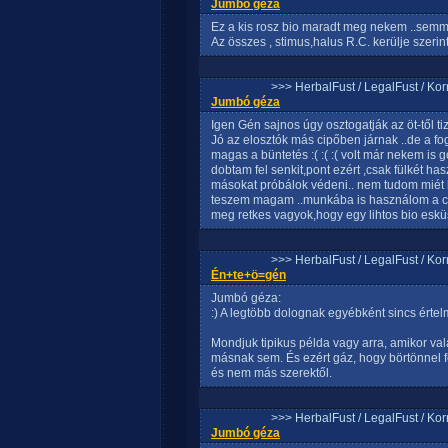
Jumbó géza
Ez a kis rosz bio maradt meg nekem ..semm
Az összes , stimus,halus R.C. kerülje szeri
>>> HerbalFust / LegalFust / Ko
Jumbó géza
Igen Gén sajnos úgy osztogatják az öt-től t
Jó az elosztók más cipőben járnak ..de a fogya
magas a büntetés :( :( :( volt már nekem is
dobtam fel senkit,pont ezért ,csak fülkét h
másokat próbálok védeni.. nem tudom miét
teszem magam ..munkába is használom a cigi
meg retkes vagyok,hogy egy lihtos bio eskü
>>> HerbalFust / LegalFust / Ko
Én+te+ö=gén
Jumbó géza:
:) A legtöbb dolognak egyébként sincs érte
Mondjuk tipikus példa vagy arra, amikor val
másnak sem. És ezért gáz, hogy börtönnel fe
és nem más szerektől.
>>> HerbalFust / LegalFust / Ko
Jumbó géza