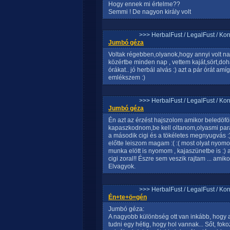
Hogy ennek mi értelme??
Semmi ! De nagyon király volt
>>> HerbalFust / LegalFust / Ko
Jumbó géza
Voltak régebben,olyanok,hogy annyi volt n
közértbe minden nap , vettem kaját,sört,do
órákat.. jó herbál alvás :) azt a pár órát am
emlékszem :)
>>> HerbalFust / LegalFust / Ko
Jumbó géza
Én azt az érzést hajszolom amikor beledöfö
kapaszkodnom,be kell oltanom,olyasmi para 
a második cigi és a tökéletes megnyugvás :)
előtte leiszom magam :( :( most olyat nyomok
munka elött is nyomom , kajaszünetbe is :) 
cigi zoral!! Észre sem veszik rajtam ... amik
Elvagyok.
>>> HerbalFust / LegalFust / Ko
Én+te+ö=gén
Jumbó géza:
A nagyobb különbség ott van inkább, hogy a
tudni egy hétig, hogy hol vannak... Sőt, foko