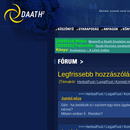
Akinek semmi sem adat
[20250114] Média:
Megnyílt a Daath hivatalos p
[20250111] Fejlesztés:
Daath Keresés megjavít
Könyv:
Ayahuasca – A Lélek Indája
Legfrissebb hozzászólá
(Témakör:
HerbalFust / LegalFust / Korrekt
>>> HerbalFust / LegalFust / Ko
Jumbó géza
Gén : ha beidézik d.r zachert egy bios ügybe
nézve?
Milyen ember ő . Rendes?
>>> HerbalFust / LegalFust / Ko