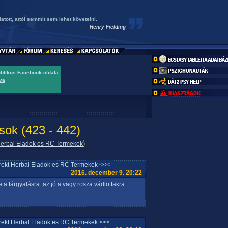
ott, attól semmit sem lehet követelni.
Henry Fielding
ublikus Facebook-oldala
va
sok (423 - 442)
)
 Herbal Eladok es RC Termekek
rrekt Herbal Eladok es RC Termekek <<<
2016. december 9. 20:22
 a tárgyalásra ,az jó a vagy rosza vádlottakra
rrekt Herbal Eladok es RC Termekek <<<