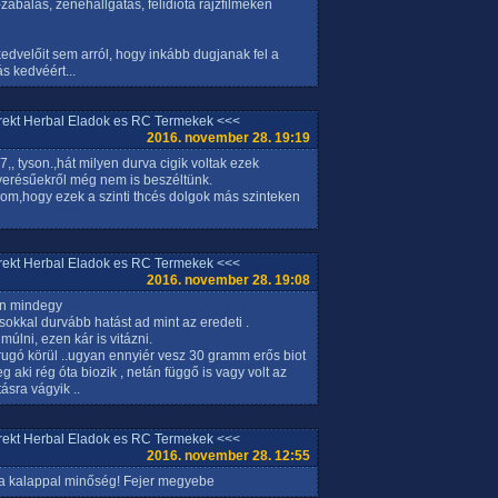
zabálás, zenehallgatás, félidióta rajzfilmeken
dvelőit sem arról, hogy inkább dugjanak fel a
s kedvéért...
rrekt Herbal Eladok es RC Termekek <<<
2016. november 28. 19:19
, tyson.,hát milyen durva cigik voltak ezek
 keverésűekről még nem is beszéltünk.
tnom,hogy ezek a szinti thcés dolgok más szinteken
rrekt Herbal Eladok es RC Termekek <<<
2016. november 28. 19:08
sen mindegy
sokkal durvább hatást ad mint az eredeti .
múlni, ezen kár is vitázni.
5 rugó körül ..ugyan ennyiér vesz 30 gramm erős biot
g aki rég óta biozik , netán függő is vagy volt az
tásra vágyik ..
rrekt Herbal Eladok es RC Termekek <<<
2016. november 28. 12:55
e a kalappal minőség! Fejer megyebe