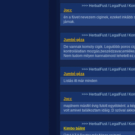
>>> HerbalFust / LegalFust / Ko
Jocc
én a füvet nevezem ciginek, ezeket inkább
járnak.
>>> HerbalFust / LegalFust / Ko
Jumbó géza
De vannak komoly cigik. Legutóbb poros cigi
kontrolálatlan mozgás,beszédzavar,emlékez
Nem tudom milyen kannabinoid lehetett ez,
>>> HerbalFust / LegalFust / Ko
Jumbó géza
Listás itt már minden
>>> HerbalFust / LegalFust / Ko
Jocc
majdnem másfél évig futott egyébként. a kép
volt amivel találkoztam idáig :D szóval akkor
>>> HerbalFust / LegalFust / Ko
Kimbo bálint