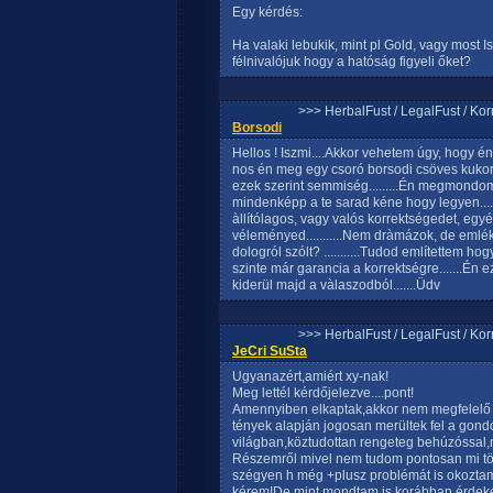
Egy kérdés:
Ha valaki lebukik, mint pl Gold, vagy most 
félnivalójuk hogy a hatóság figyeli őket?
>>> HerbalFust / LegalFust / Ko
Borsodi
Hellos ! Iszmi....Akkor vehetem úgy, hogy é
nos én meg egy csoró borsodi csöves kukor
ezek szerint semmiség.........Én megmondo
mindenképp a te sarad kéne hogy legyen....
àllítólagos, vagy valós korrektségedet, egyé
véleményed...........Nem dràmázok, de emlé
dologról szólt? ...........Tudod említettem hogy
szinte már garancia a korrektségre.......Én 
kiderül majd a vàlaszodból.......Üdv
>>> HerbalFust / LegalFust / Ko
JeCri SuSta
Ugyanazért,amiért xy-nak!
Meg lettél kérdőjelezve....pont!
Amennyiben elkaptak,akkor nem megfelelő t
tények alapján jogosan merültek fel a gond
világban,köztudottan rengeteg behúzóssal,ne
Részemről mivel nem tudom pontosan mi tör
szégyen h még +plusz problémát is okozta
kérem!De mint mondtam is korábban,érdeke