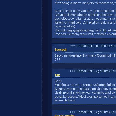
"Pszihológia-merre menjek?" témakörben,mi
Amikor iirtad,hogy van egy törteeneted,ami
szöveget folyamatában,azt hittem haladva 
psyhéjét,szov rajta maradt.....fogalmam si
történhet majd vele...(pl. picit én is,de m
rajtamaradtak)
Viszont megnyugtatoo,h egy múló trip élm
Ráadásul élményszerű volt,részletes és érd
>>> HerbalFust / LegalFust / Ko
Borsodi
Szeva mindenkinek !! A màsik fóeummal mi v
???
>>> HerbalFust / LegalFust / Ko
Tilk
Gén:
Mifelénk a nagyobb szegénységben élőket ne
fizikuma van nem adnak munkát, hogy szeg
viszik nyaralni. Akinek van valamije attól e
pénzt keressen. Akit el akarnak tüntetni, ann
kicsúsztatható.
>>> HerbalFust / LegalFust / Ko