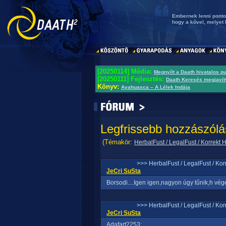
Embernek lenni pontos
hogy a kővel, melyet l
[20250114] Média:
Megnyílt a Daath hivatalos p
[20250111] Fejlesztés:
Daath Keresés megjavít
Könyv:
Ayahuasca – A Lélek Indája
Legfrissebb hozzászólá
(Témakör:
HerbalFust / LegalFust / Korrekt
>>> HerbalFust / LegalFust / Ko
JeCri SuSta
Borsodi....Igen igen,nagyon úgy tűnik,h vé
>>> HerbalFust / LegalFust / Ko
JeCri SuSta
Adafart2253: