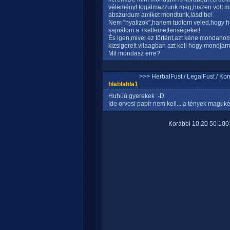
véleményt fogalmazzunk meg,hiszen volt mit,
abszurdum amiket mondtunk,lásd be!
Nem "nyalizok",hanem tudtom veled,hogy h
sajnálom a +kellemetlenségeket!
És igen,mivel ez történt,azt kéne mondano
kizsigerelt vilaagban azt kell hogy mondja
Mit mondasz erre?
>>> HerbalFust / LegalFust / Ko
blablabla1
Huhúú gyerekek :-D
Ide orvosi papír nem kell... a tények maguké
Korábbi
10
20
50
100