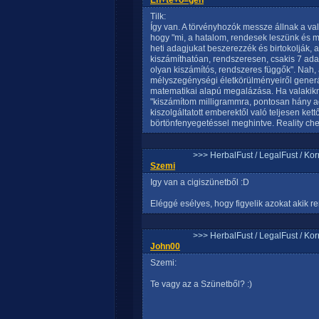
Én+te+ö=gén
Tilk:
Így van. A törvényhozók messze állnak a val
hogy "mi, a hatalom, rendesek leszünk és 
heti adagjukat beszerezzék és birtokolják, 
kiszámíthatóan, rendszeresen, csakis 7 ad
olyan kiszámítós, rendszeres függők". Nah, a
mélyszegénységi életkörülményeiről generá
matematikai alapú megalázása. Ha valakikn
"kiszámítom milligrammra, pontosan hány ad
kiszolgáltatott emberektől való teljesen ke
börtönfenyegetéssel meghintve. Reality ch
>>> HerbalFust / LegalFust / Ko
Szemi
Igy van a cigiszünetből :D
Eléggé esélyes, hogy figyelik azokat akik r
>>> HerbalFust / LegalFust / Ko
John00
Szemi:
Te vagy az a Szünetből? :)