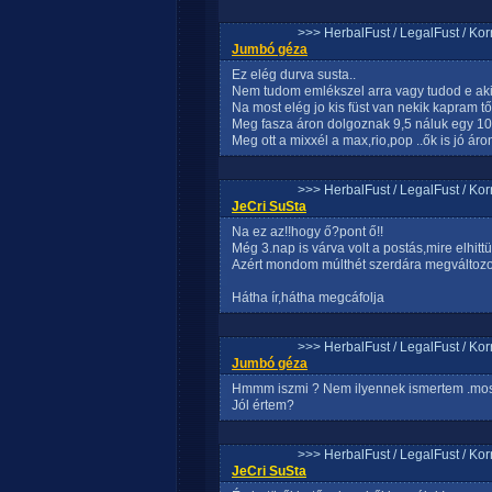
>>> HerbalFust / LegalFust / Ko
Jumbó géza
Ez elég durva susta..
Nem tudom emlékszel arra vagy tudod e aki 
Na most elég jo kis füst van nekik kapram től
Meg fasza áron dolgoznak 9,5 náluk egy 10
Meg ott a mixxél a max,rio,pop ..ők is jó á
>>> HerbalFust / LegalFust / Ko
JeCri SuSta
Na ez az!!hogy ő?pont ő!!
Még 3.nap is várva volt a postás,mire elhittük
Azért mondom múlthét szerdára megváltozo
Hátha ír,hátha megcáfolja
>>> HerbalFust / LegalFust / Ko
Jumbó géza
Hmmm iszmi ? Nem ilyennek ismertem .most
Jól értem?
>>> HerbalFust / LegalFust / Ko
JeCri SuSta