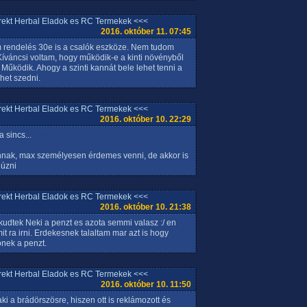
rrekt Herbal Eladok es RC Termekek <<<
2016. október 11. 07:45
m rendelés 30e is a csalók eszköze. Nem tudom
íváncsi voltam, hogy működik-e a kinti növényből
 Működik. Ahogy a szinti kannát bele lehet tenni a
het szedni.
rrekt Herbal Eladok es RC Termekek <<<
2016. október 10. 22:29
 sincs...
nak, max személyesen érdemes venni, de akkor is
húzni
rrekt Herbal Eladok es RC Termekek <<<
2016. október 10. 21:38
kudtek Neki a penzt es azota semmi valasz :/ en
 ra irni. Erdekesnek talaltam mar azt is hogy
onek a penzt.
rrekt Herbal Eladok es RC Termekek <<<
2016. október 10. 11:50
aki a brádörszösre, hiszen ott is reklámozott és