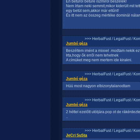
Én betüről betűre iszmiről beszélek!
Nem írtam neki semmit,mikor kiderült mit te
egy betüt sem,akkor már eltűnt!
És itt nem az összeg mértéke dominál nála
>>> HerbalFust / LegalFust / Ko
Jumbó géza
Beszéltem imént a mixxel .modtam nekik ezt
Irta,hogy ők erről nem tehetnek
A címüket meg nem mertem ide kirakni.
>>> HerbalFust / LegalFust / Ko
Jumbó géza
Húú most nagyon elbizonytalanodtam
>>> HerbalFust / LegalFust / Ko
Jumbó géza
2 héttel ezelőtt utóljára.pop ot de rákérdez
..
>>> HerbalFust / LegalFust / Ko
JeCri SuSta