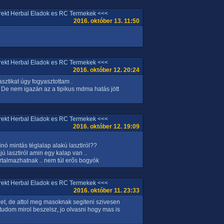
rrekt Herbal Eladok es RC Termekek <<<
2016. október 13. 11:50
rrekt Herbal Eladok es RC Termekek <<<
2016. október 12. 20:24
sztikat úgy fogyasztottam .
. De nem igazán az a tipikus mdma hatás jött
rrekt Herbal Eladok es RC Termekek <<<
2016. október 12. 19:09
nó mintás téglalap alakú lasztiról??
 lasztiról amin egy kalap van ..
rtalmazhatnak .. nem túl erős bogyók
rrekt Herbal Eladok es RC Termekek <<<
2016. október 11. 23:33
lyzet, de attol meg masoknak segiteni szivesen
 tudom mirol beszelsz, jo olvasni hogy mas is