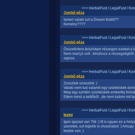
>>> HerbalFust / LegalFust / Ko
Jumbó géza
Ismeri valaki ezt a Dream füstöt??
Kemény????
>>> HerbalFust / LegalFust / Ko
Jumbó géza
Összetörtem,felszívtam részegen ezeket a la
Nem mart,jó volt ..kihúhozz a részegségből
sajnos.
>>> HerbalFust / LegalFust / Ko
Jumbó géza
Szasztok sziasztok :)
Valaki nem tud valamit egy szürkéskék domi
Meg egy szintén szürkéskék emberfej formájú
Ettem mind a kettőből ..de nem tudom mit ta
>>> HerbalFust / LegalFust / Ko
Iszmi
Igen igazad van Tilk :) itt is ugyan ez a he
szeretek, ezt lejjebb is olvashatod :) Amugy
kepbe van :)