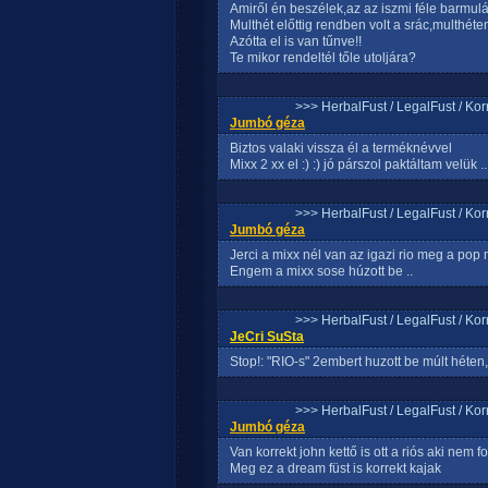
Amiről én beszélek,az az iszmi féle barmulá
Multhét előttig rendben volt a srác,multhé
Azótta el is van tűnve!!
Te mikor rendeltél tőle utoljára?
>>> HerbalFust / LegalFust / Ko
Jumbó géza
Biztos valaki vissza él a terméknévvel
Mixx 2 xx el :) :) jó párszol paktáltam velük
>>> HerbalFust / LegalFust / Ko
Jumbó géza
Jerci a mixx nél van az igazi rio meg a po
Engem a mixx sose húzott be ..
>>> HerbalFust / LegalFust / Ko
JeCri SuSta
Stop!: "RIO-s" 2embert huzott be múlt héten,c
>>> HerbalFust / LegalFust / Ko
Jumbó géza
Van korrekt john kettő is ott a riós aki nem f
Meg ez a dream füst is korrekt kajak