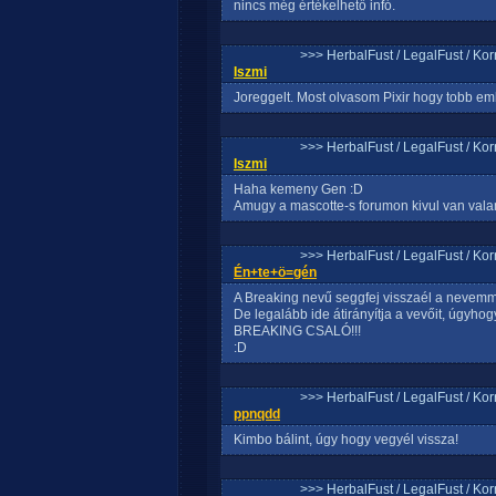
nincs még értékelhető infó.
>>> HerbalFust / LegalFust / Ko
Iszmi
Joreggelt. Most olvasom Pixir hogy tobb emb
>>> HerbalFust / LegalFust / Ko
Iszmi
Haha kemeny Gen :D
Amugy a mascotte-s forumon kivul van val
>>> HerbalFust / LegalFust / Ko
Én+te+ö=gén
A Breaking nevű seggfej visszaél a nevemm
De legalább ide átirányítja a vevőit, úgyhog
BREAKING CSALÓ!!!
:D
>>> HerbalFust / LegalFust / Ko
ppnqdd
Kimbo bálint, úgy hogy vegyél vissza!
>>> HerbalFust / LegalFust / Ko