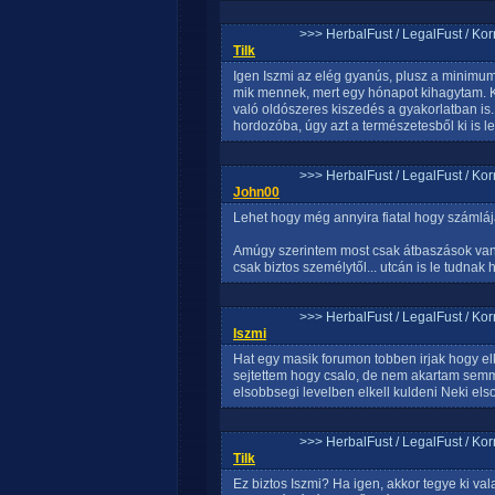
>>> HerbalFust / LegalFust / Ko
Tilk
Igen Iszmi az elég gyanús, plusz a minimu
mik mennek, mert egy hónapot kihagytam. K
való oldószeres kiszedés a gyakorlatban is.
hordozóba, úgy azt a természetesből ki is le
>>> HerbalFust / LegalFust / Ko
John00
Lehet hogy még annyira fiatal hogy számlája
Amúgy szerintem most csak átbaszások van
csak biztos személytől... utcán is le tudnak 
>>> HerbalFust / LegalFust / Ko
Iszmi
Hat egy masik forumon tobben irjak hogy el
sejtettem hogy csalo, de nem akartam semmit
elsobbsegi levelben elkell kuldeni Neki els
>>> HerbalFust / LegalFust / Ko
Tilk
Ez biztos Iszmi? Ha igen, akkor tegye ki val