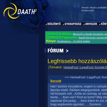
Annak idején próbálko
közbeszólt.
[20250114] Média:
Megnyílt a Daath hivatalos p
[20250111] Fejlesztés:
Daath Keresés megjavít
Könyv:
Ayahuasca – A Lélek Indája
Legfrissebb hozzászólá
(Témakör:
HerbalFust / LegalFust / Korrekt
>>> HerbalFust / LegalFust / Ko
Borsodi
Hali ! Iszmire visszatérve, engem is csúnyàn
tàpsója eladó. Ràírtam megegyeztünk, utaltam
hét közepén volt....Azóta se csomag, se vàl
bànta.......Ilyen van? Pont az Iszmi? Még mi
stabilnak tűnt pedig.......Nem értem én ezt, m
hogy segítenénk egymàst........Szomorú