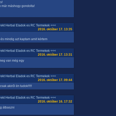
s!
ten már máshogy gondolta!
rrekt Herbal Eladok es RC Termekek <<<
2016. október 17. 13:35
 .. és mindig azt kaptam amit kértem
rrekt Herbal Eladok es RC Termekek <<<
2016. október 17. 13:31
p meg van még egy
rrekt Herbal Eladok es RC Termekek <<<
2016. október 17. 09:44
sak akiről én tudok!!!!!
rrekt Herbal Eladok es RC Termekek <<<
2016. október 16. 17:32
og átbaszni