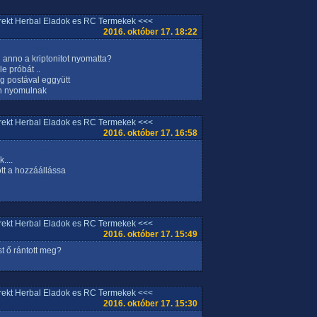
rrekt Herbal Eladok es RC Termekek <<<
2016. október 17. 18:22
anno a kriptonitot nyomatta?
e próbát ..
g postával eggyütt
ron nyomulnak
rrekt Herbal Eladok es RC Termekek <<<
2016. október 17. 16:58
....
tt a hozzáállássa
rrekt Herbal Eladok es RC Termekek <<<
2016. október 17. 15:49
 ő rántott meg?
rrekt Herbal Eladok es RC Termekek <<<
2016. október 17. 15:30