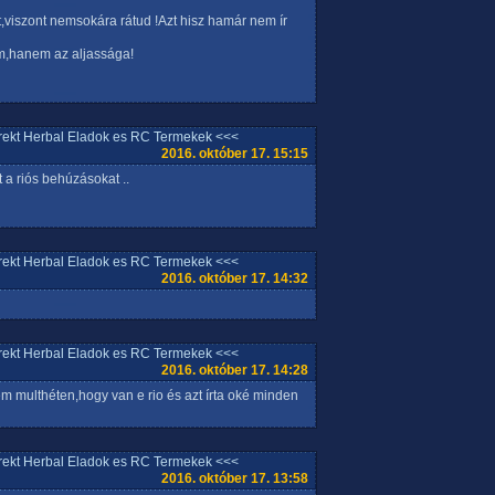
tt,viszont nemsokára rátud !Azt hisz hamár nem ír
m,hanem az aljassága!
rrekt Herbal Eladok es RC Termekek <<<
2016. október 17. 15:15
 a riós behúzásokat ..
rrekt Herbal Eladok es RC Termekek <<<
2016. október 17. 14:32
rrekt Herbal Eladok es RC Termekek <<<
2016. október 17. 14:28
tem multhéten,hogy van e rio és azt írta oké minden
rrekt Herbal Eladok es RC Termekek <<<
2016. október 17. 13:58