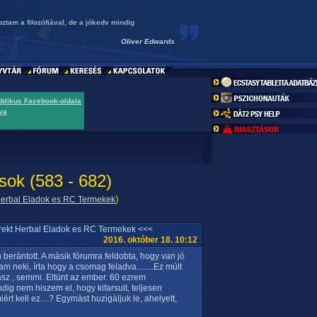
ztam a filozófiával, de a jókedv mindig
Oliver Edwards
ublikus Facebook-oldala
va
sok (583 - 682)
)
 Herbal Eladok es RC Termekek
rrekt Herbal Eladok es RC Termekek <<<
2016. október 18. 10:12
 beràntott. A màsik fórumra feldobta, hogy van jó
 neki, írta hogy a csomag feladva........Ez múlt
asz , semmi. Eltünt az ember. 60 ezrem
ndig nem hiszem el, hogy kifarsult, teljesen
iért kell ez....? Egymàst huzigàljuk le, ahelyett,