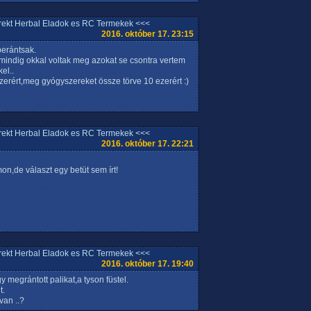
rrekt Herbal Eladok es RC Termekek <<<
2016. október 17. 23:15
erántsak.
mindig okkal voltak meg azokat se csontra vertem
el..
zerért,meg gyógyszereket össze törve 10 ezerért :)
rrekt Herbal Eladok es RC Termekek <<<
2016. október 17. 22:21
mon,de választ egy betüt sem írt!
rrekt Herbal Eladok es RC Termekek <<<
2016. október 17. 19:40
 megrántott palikat,a tyson füstel.
t.
van ..?