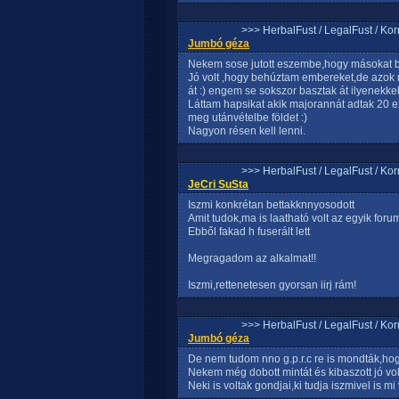
>>> HerbalFust / LegalFust / Ko
Jumbó géza
Nekem sose jutott eszembe,hogy másokat b
Jó volt ,hogy behúztam embereket,de azok 
át :) engem se sokszor basztak át ilyenekkek
Láttam hapsikat akik majorannát adtak 20 e
meg utánvételbe földet :)
Nagyon résen kell lenni.
>>> HerbalFust / LegalFust / Ko
JeCri SuSta
Iszmi konkrétan bettakknnyosodott
Amit tudok,ma is laatható volt az egyik foru
Ebből fakad h fuserált lett
Megragadom az alkalmat!!
Iszmi,rettenetesen gyorsan iirj rám!
>>> HerbalFust / LegalFust / Ko
Jumbó géza
De nem tudom nno g.p.r.c re is mondták,hogy
Nekem még dobott mintát és kibaszott jó vol
Neki is voltak gondjai,ki tudja iszmivel is mi 