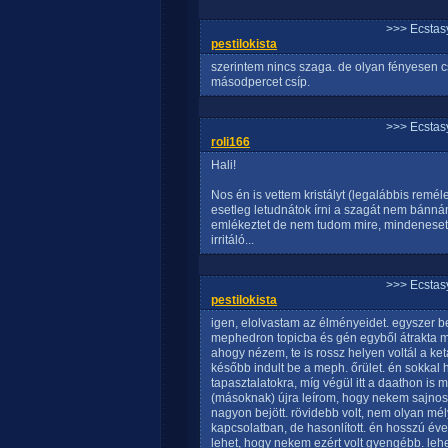
>>> Ecstasy
pestilokista
szerintem nincs szaga. de olyan fényesen csi
másodpercet csíp.
>>> Ecstasy
roli166
Hali!
Nos én is vettem kristályt (legalábbis remél
esetleg letudnátok írni a szagát nem bánnám
emlékeztet de nem tudom mire, mindeneset
irritáló...
>>> Ecstasy
pestilokista
igen, elolvastam az élményeidet. egyszer 
mephedron topicba és gén egyből átrakta 
ahogy nézem, te is rossz helyen voltál a ke
később indult be a meph. őrület. én sokkal
tapasztalatokra, míg végül itt a daathon is 
(másoknak) újra leírom, hogy nekem sajnos
nagyon bejött. rövidebb volt, nem olyan mély é
kapcsolatban, de hasonlított. én hosszú éve
lehet, hogy nekem ezért volt gyengébb. lehe