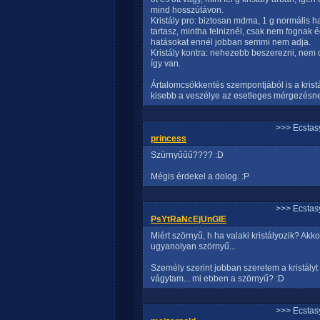
mind hosszútávon.
Kristály pro: biztosan mdma, 1 g normális h
tartasz, mintha felniznél, csak nem fognak é
hatásokat ennél jobban semmi nem adja.
Kristály kontra: nehezebb beszerezni, nem 
így van.
Ártalomcsökkentés szempontjából is a krist
kisebb a veszélye az esetleges mérgezésn
>>> Ecstasy
princess
Szürnyűűű???? :D
Mégis érdekel a dolog. :P
>>> Ecstasy
PsYtRaNcEjUnGlE
Miért szörnyű, h ha valaki kristályozik? Akko
ugyanolyan szörnyű...
Személy szerint jobban szeretem a kristályt 
vágytam... mi ebben a szörnyű? :D
>>> Ecstasy