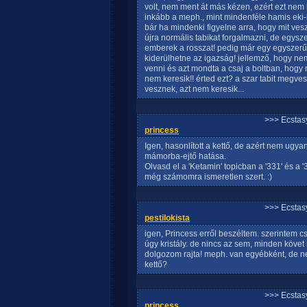
volt, nem ment át más kézen, ezért ezt nem 
inkább a meph., mint mindenféle hamis eki-
bár ha mindenki figyelne arra, hogy mit ve
újra normális tabikat forgalmazni, de egys
emberek a rosszat! pedig már egy egyszerű e
kiderülhetne az igazság! jellemző, hogy nem
venni és azt mondta a csaj a boltban, hogy ne
nem keresik!! érted ezt? a szar tabit megve
vesznek, azt nem keresik...
>>> Ecstasy
princess
Igen, hasonlított a kettő, de azért nem ugya
mámorba-ejtő hatása.
Olvasd el a 'Ketamin' topicban a '331' és a '
még számomra ismeretlen szert. :)
>>> Ecstasy
pestilokista
igen, Princess erről beszéltem. szerintem c
úgy kristály. de nincs az sem, minden köve
dolgozom rajta! meph. van egyébként, de ne
kettő?
>>> Ecstasy
princess