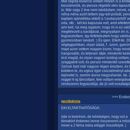
Már régóta kíváncsi voltam milyen is a krist
beszámolók, és persze régebbi ekis tapaszt
is. Már vagy 2 éve nem labdáztam, minek, 
néha-néha azért tettem egy-két próbát, pers
kaptam ajándékba ebből a 'csodaszerből' per
oda, stb... két kis kapszula volt, amit elte
ami kell, na meg izgalom, hogy mi is ez val
megfelezett a barátjával, megnyaltam én is
fogyasztottam, így feltételeztem hogy valób
gyomromban landolt. :) És igen: Eltelt kb. 2
végtagjaimban, olyan áááá, f...szom, gyerün
majd azon vettem magam észre, hogy minde
hangosabb, és teljesen átjár, mindenki kedv
érzi magát, és olyan nagyon boldog voltam, 
szaggatott volt, és persze mindenkit szerett
Szóval ilyet már nagyon régen éreztem, és t
küldtem le, és egész éjjel csúcsélményt adot
lejövetel is, semmi durva megzuhanás. kb. 2
reggel 6-ig táncoltam, tele voltam energiáv
rendszeres fogyasztója, de jó volt nosztalgiáz
>>> Ecstasy
pestilokista
EKI ELTARTHATÓSÁGA:
(ide is beleírom, de lehetséges, hogy ezt a
témakört érdemes lenne összevonni a másik 
mivel a 2 téma mára eléggé összefolyik..)