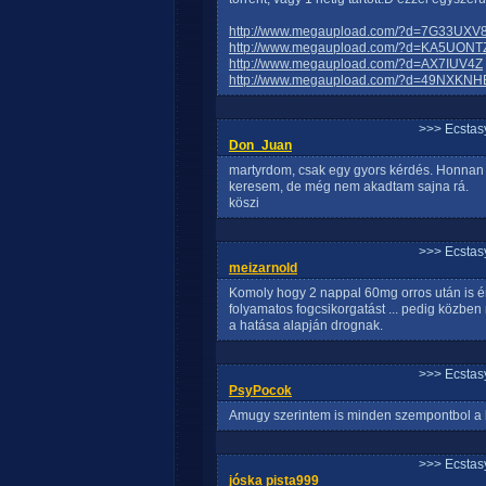
http://www.megaupload.com/?d=7G33UXV
http://www.megaupload.com/?d=KA5UONT
http://www.megaupload.com/?d=AX7IUV4Z
http://www.megaupload.com/?d=49NXKNH
>>> Ecstasy
Don_Juan
martyrdom, csak egy gyors kérdés. Honnan s
keresem, de még nem akadtam sajna rá.
köszi
>>> Ecstasy
meizarnold
Komoly hogy 2 nappal 60mg orros után is ér
folyamatos fogcsikorgatást ... pedig köz
a hatása alapján drognak.
>>> Ecstasy
PsyPocok
Amugy szerintem is minden szempontbol a kr
>>> Ecstasy
jóska pista999