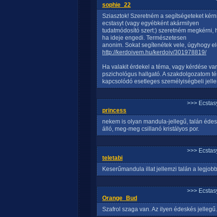
sophie_22
Sziasztok! Szeretném a segítségeteket kérni
ecstasyt (vagy egyébként akármilyen
tudatmódosító szert:) szeretném megkérni, 
ha ideje engedi. Természetesen
anonim. Sokat segítenétek vele, úgyhogy e
http://kerdoivem.hu/kerdoiv/301978819/
Ha valakit érdekel a téma, vagy kérdése v
pszichológus hallgató. A szakdolgozatom t
kapcsolódó esetleges személyiségbeli jell
>>> Ecstasy
princess
nekem is olyan mandula-jellegű, talán édesk
álló, meg-meg csillanó kristályos por.
>>> Ecstasy
teletabi
Keserűmandula illat jellemzi talán a legjob
>>> Ecstasy
Orange_Bud
Szafrol szaga van. Az ilyen édeskés jellegű.