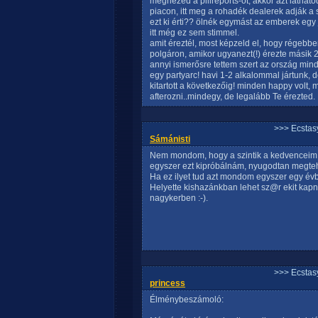
megnézed a pillreports-ot, akkor azt látha
piacon, itt meg a rohadék dealerek adják a 
ezt ki érti?? ölnék egymást az emberek egy 
itt még ez sem stimmel.
amit éreztél, most képzeld el, hogy régebben
polgáron, amikor ugyanezt(!) érezte másik 2
annyi ismerősre tettem szert az ország min
egy partyarc! havi 1-2 alkalommal jártunk, 
kitartott a következőig! minden happy volt
afterozni..mindegy, de legalább Te érezted.
>>> Ecstasy
Sámánisti
Nem mondom, hogy a szintik a kedvenceim,
egyszer ezt kipróbálnám, nyugodtan megte
Ha ez ilyet tud azt mondom egyszer egy évbe
Helyette kishazánkban lehet sz@r ekit kapni
nagykerben :-).
>>> Ecstasy
princess
Élménybeszámoló: