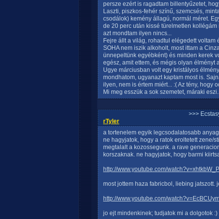
persze ezért is ragadtam billentyűzetet, h
Laszti, piszkos-fehér színű, szemcsés, minta
csodálok) kemény állagú, normál méret. Eg
de 20 perc után kissé türelmetlen kollégám m
azt mondtam ilyen nincs...
Fejre állt a világ, rohadtul elégedett voltam
SOHA nem iszik alkoholt, most ittam a Cinza
ünnepeltünk egyébként) és minden kerek volt
egész, amit ettem, és mégis olyan élményt a
Ugye márciusban volt egy kristályos élmény
mondhatom, ugyanazt kaptam most is. Sajná
ilyen, nem is értem miért... :( Az tény, hogy
Mi meg esszük a sok szemetet, máraki eszi
>>> Ecstasy
rTyler
a tortenelem egyik legcsodalatosabb anyagat
ne hagyjatok, hogy a ratok eroltetett zene/st
megtalalt a kozossegunk. a rave generacion
korszaknak. ne hagyjatok, hogy barmi kiirtsa 
http://www.youtube.com/watch?v=xhtkbW_
most jottem haza fabricbol, liebing jatszott. j
http://www.youtube.com/watch?v=EcBCUym
jo ejt mindenkinek; tudjatok mi a dolgotok :)