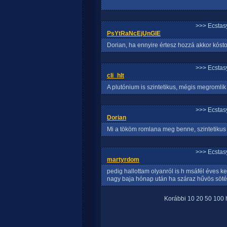
>>> Ecstasy
PsYtRaNcEjUnGlE
Dorian, ha ennyire értesz hozzá akkor kóstol
>>> Ecstasy
cli_hlt
A plutónium is szintetikus, mégis megromlik
>>> Ecstasy
Dorian
Mi a tököm romlana meg benne, szintetikus 
>>> Ecstasy
martyrdom
pedig hallottam olyanról is h msáfél éves 
nagy baja hónap után ha száraz hűvös sötét
Korábbi
10
20
50
100
h