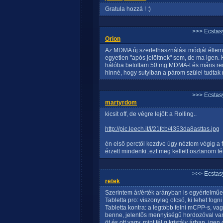
Gratula hozzá ! :)
>>> Ecstasy
Orion
Az MDMA új szerfelhasználási módját éltem
egyetlen "após jelöltnek" sem, de ma igen.
hálóba betoltam 50 mg MDMA-t és máris remek
hinné, hogy sutyiban a párom szülei tudtak 
>>> Ecstasy
martyrdom
kicsit off, de végre lejött a Rolling..
http://pic.leech.it/i/21fcb/4353da8asttas.jpg
én első perctől kezdve úgy néztem végig a f
érzett mindenki..ezt meg kellett osztanom té
>>> Ecstasy
retek
Szerintem ár/érték arányban is egyértelműe
Tabletta pro: viszonylag olcsó, ki lehet fo
Tabletta kontra: a legtöbb felni mCPP-s, va
benne, jelentős mennyiségű hordozóval van 
öt és ott vagy, mint fél g kristály árban, ig