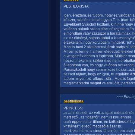
PESTILOKISTA:
Igen, éreztem, és tudom, hogy ez valóban az
kétszer, szintén mint ahogyan Te is írtad, bőv
Egyébként Svájcból hoztam, ki hinné hogy sz
valóban nálunk szar a piac, nézegettem én is
elmondtam vagy százszor a barátaimnak, h
ezt az élményt, sajnos abból a kis mennyisé
érzékeltem, hogy körülöttem mindenki 'jól' v
Most is havi 2 alkalommal járok partyzni, tö
Milyen jó lenne, ha ilyen elégedett fejekkel 
olvasgatnék ebben a topicban. Múltkor mond
hozzon nekem is, (akkor még nem próbálta
állapotban van, és hogy valóban azt kapott
Panaszkodott hogy semmi köze hozzá...aztán
flesselt rajtam, hogy ez igen, te legalább az
tudom milyen ízű, állagú...stb... Most is fo
megismerkedni megint valami jófej partiarcca
>>> Ecstasy
pestilokista
PRINCESS:
az amit éreztél, az volt az igazi mdma érzés
mert ettől, az "igazitól", nem is kell lennie!
csak éppen nincs itthon, én kétkedéssel fo
kristályra" jellegű megszólalásait is.
mert szerintem az sincs itthon jó, nem csak