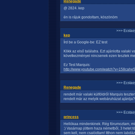
Renegade
@ 2824. kep
én is rájuk gondoltam, köszönöm
>>> Ecstasy
kep
Írd be a Google-be: EZ test
Klikk az első találatra. Ezt ajánlotta valak
következményei nincsenek ezen tesztek m
Ez Test Marquis:
http://www.youtube.com/watch?v=158cahe
>>> Ecstasy
Renegade
rendelt már valaki külföldről Marquis teszt
rendelt már az melyik webáruházat ajánlja?
>>> Ecstasy
princess
Hellókaa mindenkinek. Rég fórumoztam, miv
:) Vasárnap jöttem haza németből, 3 hetet tö
sem kell, nem csalódtam! Itthon nem labdáz