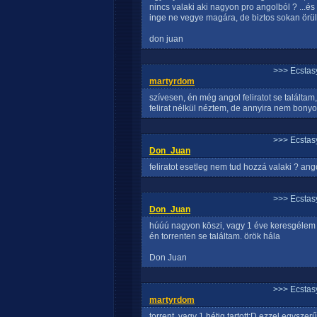
nincs valaki aki nagyon pro angolból ? ...és 
inge ne vegye magára, de biztos sokan örül
don juan
>>> Ecstasy
martyrdom
szívesen, én még angol feliratot se találta
felirat nélkül néztem, de annyira nem bonyol
>>> Ecstasy
Don_Juan
feliratot esetleg nem tud hozzá valaki ? an
>>> Ecstasy
Don_Juan
húúú nagyon köszi, vagy 1 éve keresgélem 
én torrenten se találtam. örök hála
Don Juan
>>> Ecstasy
martyrdom
torrent, vagy 1 hétig tartott:D ezzel egyszer