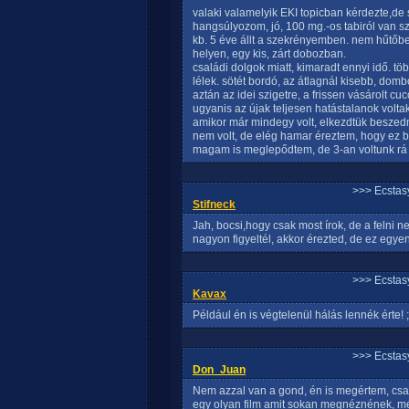
valaki valamelyik EKI topicban kérdezte,de 
hangsúlyozom, jó, 100 mg.-os tabiról van sz
kb. 5 éve állt a szekrényemben. nem hűtőbe
helyen, egy kis, zárt dobozban.
családi dolgok miatt, kimaradt ennyi idő. tö
lélek. sötét bordó, az átlagnál kisebb, dombo
aztán az idei szigetre, a frissen vásárolt cuc
ugyanis az újak teljesen hatástalanok voltak
amikor már mindegy volt, elkezdtük beszedni
nem volt, de elég hamar éreztem, hogy ez b
magam is meglepődtem, de 3-an voltunk rá a 
>>> Ecstasy
Stifneck
Jah, bocsi,hogy csak most írok, de a felni ne
nagyon figyeltél, akkor érezted, de ez egyenl
>>> Ecstasy
Kavax
Például én is végtelenül hálás lennék érte! ;
>>> Ecstasy
Don_Juan
Nem azzal van a gond, én is megértem, csa
egy olyan film amit sokan megnéznének, mé