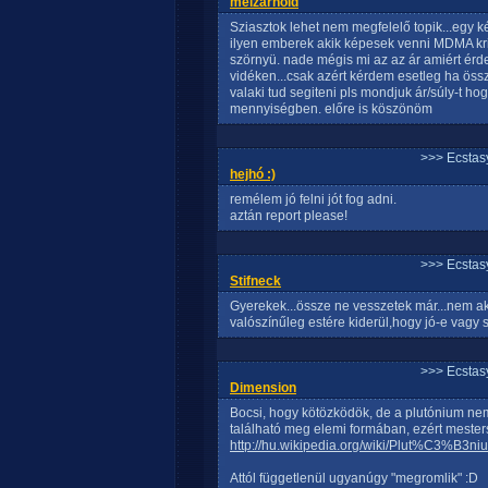
meizarnold
Sziasztok lehet nem megfelelő topik...egy 
ilyen emberek akik képesek venni MDMA krist
szörnyü. nade mégis mi az az ár amiért 
vidéken...csak azért kérdem esetleg ha össz
valaki tud segiteni pls mondjuk ár/súly-t h
mennyiségben. előre is köszönöm
>>> Ecstasy
hejhó :)
remélem jó felni jót fog adni.
aztán report please!
>>> Ecstasy
Stifneck
Gyerekek...össze ne vesszetek már...nem ak
valószínűleg estére kiderül,hogy jó-e vagy
>>> Ecstasy
Dimension
Bocsi, hogy kötözködök, de a plutónium nem
található meg elemi formában, ezért mesters
http://hu.wikipedia.org/wiki/Plut%C3%B3ni
Attól függetlenül ugyanúgy "megromlik" :D