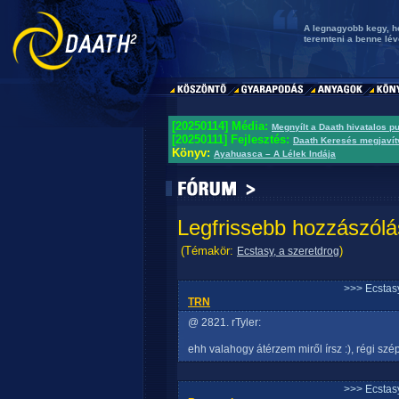
A legnagyobb kegy, h
teremteni a benne lé
[20250114] Média:
Megnyílt a Daath hivatalos p
[20250111] Fejlesztés:
Daath Keresés megjavít
Könyv:
Ayahuasca – A Lélek Indája
Legfrissebb hozzászólá
(Témakör:
)
Ecstasy, a szeretdrog
>>> Ecstasy
TRN
@ 2821. rTyler:
ehh valahogy átérzem miről írsz :), régi szép
>>> Ecstasy