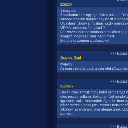
shancy
Sziasztok.
Szombaton lesz egy Igen hires hollnad DJ 
alkohol tartalmu dolgot hogy kicsit feldobjuk 
Olvastam itt hogy a mostani lasztik igencsak
MDMA t érdemes felhajtani ?
Beszerzéssel kapcsolatban nem kérek segit
avágytol hogy segitsen irjaon mailt.
Előre is köszönöm a válaszokat
>>> Ecstasy
Orange_Bud
majesty:
Az nem szeretet, csak a szer etet:) A szere
>>> Ecstasy
majesty
Hát én csak annyit, hogy hétvégén partyra h
elég részeg voltam). Bekaptam 1et gondoltam
Igazából csak elkeseredettségembe írom ez
páran hozzá tudnak jutni mdma-t tartalmaz
alkohol+ spangli amit már eléggé unok több
szeretet!
>>> Ecstasy