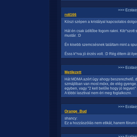
>>> Ecstasy
roli166
Köszi szépen a kristályal kapcsolatos dolgok
Hát én csak üdítőbe fogom rakni. Kib*szott 
mustár. :D
Én kisebb szemcsésnek találtam mint a spur
Ésss k*rva jó érzés volt. :D Rég éltem át ilyet.
>>> Ecstasy
Metilezett
Hát MDMA azért úgy ahogy beszerezhető, de n
szmájliban van most mdxx, de elég gyenge. 
egyben, vagy "2 kell belőle hogy jó legyen
A többi lasztival nem éri meg foglalkozni.
>>> Ecstasy
Orange_Bud
shancy:
Ez a hozzászólás nem etikát, hanem fórum i
>>> Ecstasy