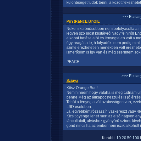
különbseget tudok tenni, a között fekezhetet
>>> Ecstasy
PsYtRaNcEjUnGlE
Nekem különösebben nem befolyásolta a m
legyen szó most kristályról vagy felniről! En
alkohol hatása alól és lényegtelen volt a m
úgy reagálta le, h folyadék, nem pedig mint
szinte érezhetetlen mértékben volt érezhet
ismerősöm is így van és még szerintem so
PEACE
>>> Ecstasy
Szigya
Kösz Orange Bud!
Nem hinném hogy valaha is meg tudnám unn
benne.Még az állkapocsfeszülés is jó érzésse
Tehát a lényeg a változatosságon van, ezek 
LSD esetében.
Ja, egyébként rózsaszín vaskereszt vagy 4l
Kicsit gyenge lehet mert az első nagyon eny
táncoltatott, alváshoz gyönyörű színes kiv
gond nincs ha az ember nem iszik alkoholt 
Korábbi
10
20
50
100
h