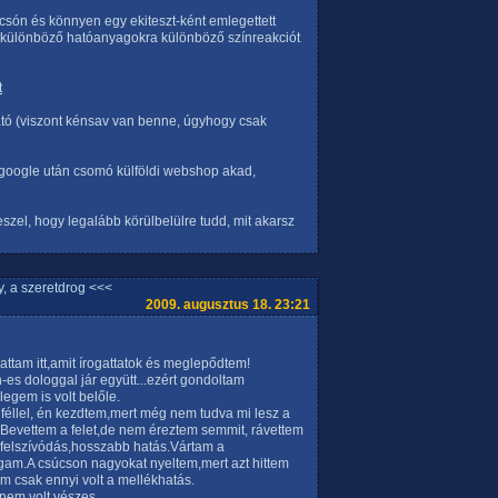
olcsón és könnyen egy ekiteszt-ként emlegettett
, különböző hatóanyagokra különböző színreakciót
t
ható (viszont kénsav van benne, úgyhogy csak
 google után csomó külföldi webshop akad,
szel, hogy legalább körülbelülre tudd, mit akarsz
, a szeretdrog <<<
2009. augusztus 18. 23:21
attam itt,amit írogattatok és meglepődtem!
h-es dologgal jár együtt...ezért gondoltam
egem is volt belőle.
féllel, én kezdtem,mert még nem tudva mi lesz a
m.Bevettem a felet,de nem éreztem semmit, rávettem
b felszívódás,hosszabb hatás.Vártam a
agam.A csúcson nagyokat nyeltem,mert azt hittem
zem csak ennyi volt a mellékhatás.
,nem volt vészes.