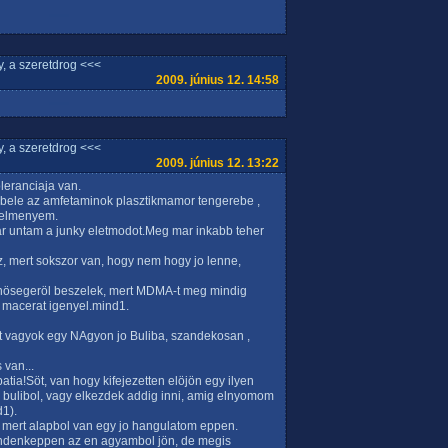
, a szeretdrog <<<
2009. június 12. 14:58
, a szeretdrog <<<
2009. június 12. 13:22
eranciaja van.
bele az amfetaminok plasztikmamor tengerebe ,
z elmenyem.
r untam a junky eletmodot.Meg mar inkabb teher
z, mert sokszor van, hogy nem hogy jo lenne,
nösegeröl beszelek, mert MDMA-t meg mindig
 macerat igenyel.mind1.
tt vagyok egy NAgyon jo Buliba, szandekosan ,
 van...
atia!Söt, van hogy kifejezetten elöjön egy ilyen
bulibol, vagy elkezdek addig inni, amig elnyomom
d1).
, mert alapbol van egy jo hangulatom eppen.
ndenkeppen az en agyambol jön, de megis