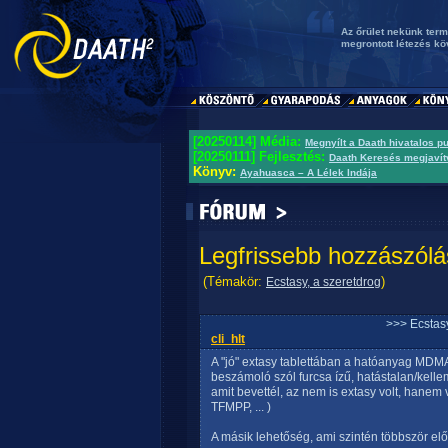
Az őrület nekünk term
megrontott létezés k
[20250114] Média:
Megnyílt a Daath hivatalos p
[20250111] Fejlesztés:
Daath Keresés megjavít
Könyv:
Ayahuasca – A Lélek Indája
Legfrissebb hozzászólá
(Témakör:
)
Ecstasy, a szeretdrog
>>> Ecstasy
cli_hlt
A "jó" extasy tablettában a hatóanyag MDM
beszámoló szól furcsa ízű, hatástalan/kellem
amit bevettél, az nem is extasy volt, hane
TFMPP, ... )
A másik lehetőség, ami szintén többször e