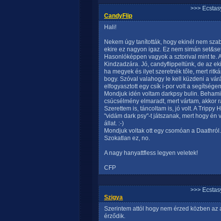
>>> Ecstasy
CandyFlip
Hali!
Nekem úgy tanították, hogy ekinél nem szaba
ekire ez nagyon igaz. Ez nem simán set&set
Hasonlóképpen vagyok a sztorival mint te.
Kindzadzára. Jó, candyflippeltünk, de az e
ha megyek és ilyet szeretnék tőle, mert ritk
bogy. Szóval valahogy le kell küzdeni a vár
elfogyasztott egy csík i-por volt a segítségem
Mondjuk idén voltam darkpsy bulin. Behamiká
csúcsélmény elmaradt, mert vártam, akkor rá
Szerettem is, táncoltam is, jó volt. A Tripp
"vidám dark psy"-t játszanak, mert hogy én v
állat. :-)
Mondjuk voltak ott egy csomóan a Daathról.
Szokatlan ez, no.
A nagy hanyattfless legyen veletek!
CFP
>>> Ecstasy
Szigya
Szerintem attól hogy nem érzed közben az
érződik.