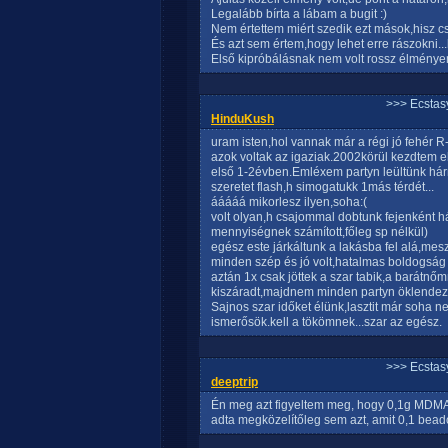
Legalább bírta a lábam a bugit :)
Nem értettem miért szedik ezt mások,hisz cs
És azt sem értem,hogy lehet erre rászokni..
Első kipróbálásnak nem volt rossz élményem
>>> Ecstasy
HinduKush
uram isten,hol vannak már a régi jó fehér R-e
azok voltak az igaziak.2002körül kezdtem e
első 1-2évben.Emléxem partyn leültünk hár
szeretet flash,h simogatukk 1más térdét...
ááááá mikorlesz ilyen,soha:(
volt olyan,h csajommal dobtunk fejenként h
mennyiségnek számított,főleg sp nélkül)
egész este járkáltunk a lakásba fel alá,mesz
minden szép és jó volt,hatalmas boldogság é
aztán 1x csak jöttek a szar tabik,a barátnőmn
kiszáradt,majdnem minden partyn öklendezet
Sajnos szar időket élünk,lasztit már soha n
ismerősök.kell a tökömnek...szar az egész.
>>> Ecstasy
deeptrip
Én meg azt figyeltem meg, hogy 0,1g MDMA
adta megközelítőleg sem azt, amit 0,1 beado