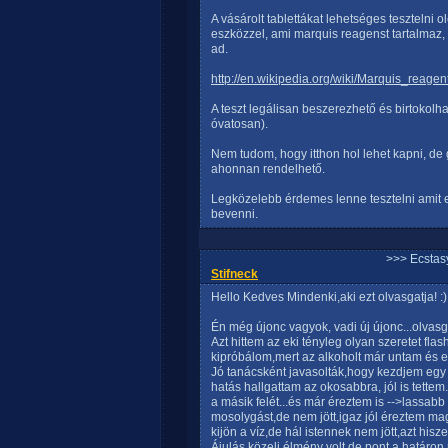
A vásárolt tablettákat lehetséges tesztelni 
eszközzel, ami marquis reagenst tartalmaz
ad.
http://en.wikipedia.org/wiki/Marquis_reagen
A teszt legálisan beszerezhető és birtokol
óvatosan).
Nem tudom, hogy itthon hol lehet kapni, de
ahonnan rendelhető.
Legközelebb érdemes lenne tesztelni amit e
bevenni.
>>> Ecstasy
Stifneck
Hello Kedves Mindenki,aki ezt olvasgatja! :)
Én még újonc vagyok, vadi új újonc...olvasg
Azt hittem az eki tényleg olyan szeretet flas
kipróbálom,mert az alkoholt már untam és el
Jó tanácsként javasolták,hogy kezdjem egy 
hatás hallgattam az okosabbra, jól is tette
a másik felét...és már éreztem is -->lassab
mosolygást,de nem jött,igaz jól éreztem m
kijön a víz,de hál istennek nem jött,azt his
Ájulás közeli élmény volt,de pont a határon