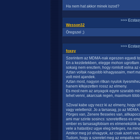
Ha nem hat akkor minek iszod?
>>> Ecstasy
Wesson32
Öregszel ;)
>>> Ecstasy
foxey
Szerintem az MDMA-nak egeszen egyedi tol
En a kezdetekben, elegge mohon ugrottam 
sokaig nem ereztem, hogy romlott volna a
Aztan voltak nagyobb kihagyasaim, mert ma
volt mint ajandek.
Aztan most, nagyon ritkan nyulok ilyesmihe
hanem kifejezetten rossz az elmeny.
Es most nem az anyagok egyre szarabb mi
lehet venni, akarcsak regen, maximum több
SZoval kabe ugy nezz ki az elmeny, hogy o
vagy veletlenül. Jo a tarsasag, jo az MDMA.
Pörges van, Zenere flesseles van, allkapocs
ami mar szinte sosincs: szeretetfless es emp
ember es tarsasagfobiam es elmenekülök a 
vele a hatast(ez ugye eleg beteges, na min
Amikor meg jol elvagyok, az csak azert van
Tudom, hogy a szeretet meg az empatia mi