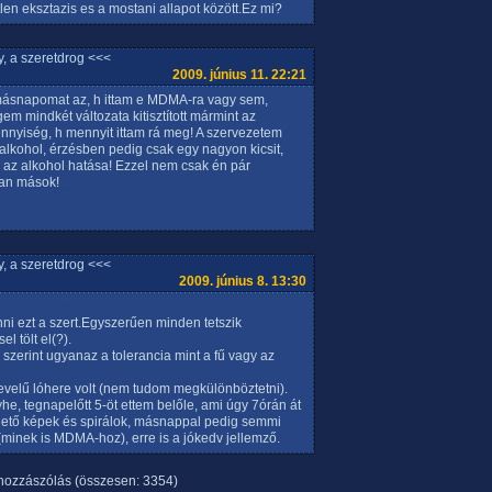
len eksztazis es a mostani allapot között.Ez mi?
, a szeretdrog <<<
2009. június 11. 22:21
ásnapomat az, h ittam e MDMA-ra vagy sem,
gem mindkét változata kitisztított mármint az
ennyiség, h mennyit ittam rá meg! A szervezetem
 alkohol, érzésben pedig csak egy nagyon kicsit,
ő az alkohol hatása! Ezzel nem csak én pár
kan mások!
, a szeretdrog <<<
2009. június 8. 13:30
i ezt a szert.Egyszerűen minden tetszik
l tölt el(?).
szerint ugyanaz a tolerancia mint a fű vagy az
evelű lóhere volt (nem tudom megkülönböztetni).
he, tegnapelőtt 5-öt ettem belőle, ami úgy 7órán át
ehető képek és spirálok, másnappal pedig semmi
(minek is MDMA-hoz), erre is a jókedv jellemző.
ozzászólás (összesen: 3354)