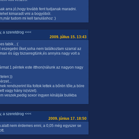
ak arra jó,hogy tovább fent tudjanak maradni.
.lehet kimaradt vmi a bogyóból.
,már tudom mi kell tanuláshoz :)
, a szeretdrog <<<
2009. július 15. 13:43
s tabik...:(
l eszegetni őket,soha nem találkoztam szarral az
man és úgy bizseregtünk,és annyira nagy volt a
ármat 1 péntek este itthon(nálunk az nagyon nagy
telen:))
rzet...
ek rendszerint lila foltok lettek a bőrén tőle,a böre
t vagy hány is(vizet).
em veszek,pedig soxor ingyen kínálják bulikba
, a szeretdrog <<<
2009. június 17. 18:50
 alatt nem érdemes enni, a 0,05 még egyszer se
tt.