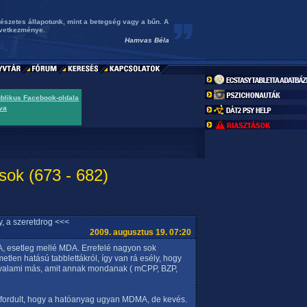
észetes állapotunk, mint a betegség vagy a bűn. A
övetkezménye.
Hamvas Béla
ublikus Facebook-oldala
va
sok (673 - 682)
, a szeretdrog <<<
2009. augusztus 19. 07:20
A, esetleg mellé MDA. Errefelé nagyon sok
etlen hatású tabblettákról, így van rá esély, hogy
m valami más, amit annak mondanak ( mCPP, BZP,
lőfordult, hogy a hatóanyag ugyan MDMA, de kevés.