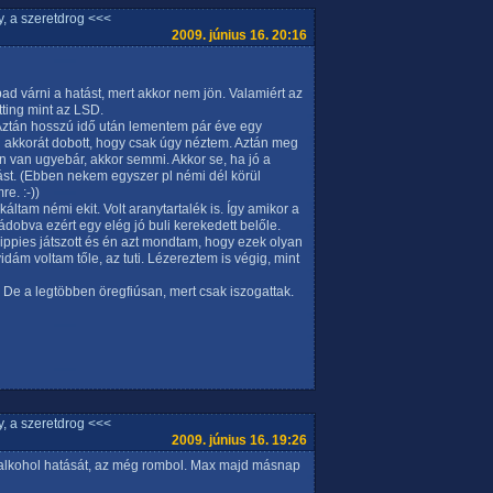
, a szeretdrog <<<
2009. június 16. 20:16
d várni a hatást, mert akkor nem jön. Valamiért az
ting mint az LSD.
 Aztán hosszú idő után lementem pár éve egy
ki akkorát dobott, hogy csak úgy néztem. Aztán meg
án van ugyebár, akkor semmi. Akkor se, ha jó a
ást. (Ebben nekem egyszer pl némi dél körül
re. :-))
ltam némi ekit. Volt aranytartalék is. Így amikor a
dobva ezért egy elég jó buli kerekedett belőle.
y Hippies játszott és én azt mondtam, hogy ezek olyan
idám voltam tőle, az tuti. Lézereztem is végig, mint
 De a legtöbben öregfiúsan, mert csak iszogattak.
, a szeretdrog <<<
2009. június 16. 19:26
 alkohol hatását, az még rombol. Max majd másnap