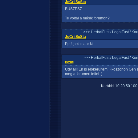
JeCri SuSta
BUSZESZ
Te voltál a másik forumon?
>>> HerbalFust / LegalFust / Ko
JeCri SuSta
Pp,fejtsd maar ki
>>> HerbalFust / LegalFust / Ko
Iszmi
Udv all! En is elokerultem :) koszonon Gen
meg a forumert tettel :)
Korábbi
10
20
50
100