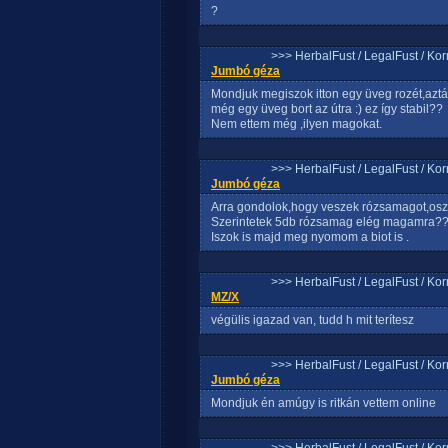
?
>>> HerbalFust / LegalFust / Ko
Jumbó géza
Mondjuk megiszok itton egy üveg rozét,azt
még egy üveg bort az útra :) ez így stabil??
Nem ettem még ,ilyen magokat.
>>> HerbalFust / LegalFust / Ko
Jumbó géza
Arra gondolok,hogy veszek rózsamagot,osz
Szerintetek 5db rózsamag elég magamra?
Iszok is majd meg nyomom a biot is .
>>> HerbalFust / LegalFust / Ko
MZ/X
végülis igazad van, tudd h mit terítesz
>>> HerbalFust / LegalFust / Ko
Jumbó géza
Mondjuk én amúgy is ritkán vettem online