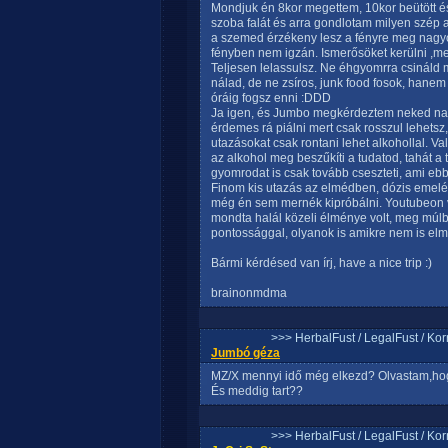
Mondjuk én 8kor megettem, 10kor beütött és
szoba falát és arra gondlotam milyen szép az
a szemed érzékeny lesz a fényre meg nagyo
fényben nem igzán. Ismerősöket kerülni ,me
Teljesen lelassulsz. Ne éhgyomrra csináld 
nálad, de ne zsíros, junk food fosok, hanem ti
óráig fogsz enni :DDD
Ja igen, és Jumbo megkérdeztem neked nag
érdemes rá piálni mert csak rosszul lehetsz
utazásokat csak rontani lehet alkohollal. 
az alkohol meg beszűkíti a tudatod, tahát a 
gyomrodat is csak tovább cseszteti, ami eb
Finom kis utazás az elmédben, dózis emel
még én sem mernék kipróbálni. Youtubeon v
mondta halál közeli élménye volt, meg múlb
pontossággal, olyanok is amikre nem is elm
Bármi kérdésed van írj, have a nice trip :)
brainonmdma
>>> HerbalFust / LegalFust / Ko
Jumbó géza
MZ/X mennyi idő még elkezd? Olvastam,hog
És meddig tart??
>>> HerbalFust / LegalFust / Ko