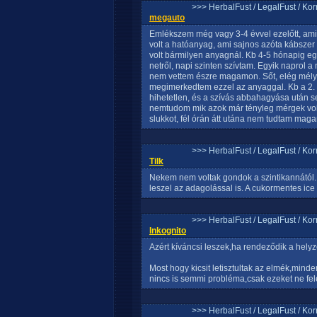
>>> HerbalFust / LegalFust / Ko
megauto
Emlékszem még vagy 3-4 évvel ezelőtt, am
volt a hatóanyag, ami sajnos azóta kábszer l
volt bármilyen anyagnál. Kb 4-5 hónapig egé
netről, napi szinten szívtam. Egyik naprol
nem vettem észre magamon. Sőt, elég mély 
megimerkedtem ezzel az anyaggal. Kb a 2. 
hihetetlen, és a szívás abbahagyása után s
nemtudom mik azok már tényleg mérgek vol
slukkot, fél órán átt utána nem tudtam mag
>>> HerbalFust / LegalFust / Ko
Tilk
Nekem nem voltak gondok a szintikannától.
leszel az adagolással is. A cukormentes ice
>>> HerbalFust / LegalFust / Ko
Inkognito
Azért kíváncsi leszek,ha rendeződik a helyz
Most hogy kicsit letisztultak az elmék,mind
nincs is semmi probléma,csak ezeket ne fele
>>> HerbalFust / LegalFust / Ko