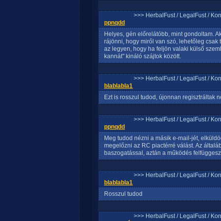
>>> HerbalFust / LegalFust / Ko
ppnqdd
Helyes, gén előrelátóbb, mint gondoltam. A
rájönni, hogy miről van szó, lehetőleg csak 
az legyen, hogy ha feljön valaki külső szeml
kannát" kináló szájtok között.
>>> HerbalFust / LegalFust / Ko
blablabla1
Ezt is rosszul tudod, újonnan regisztráltak
>>> HerbalFust / LegalFust / Ko
ppnqdd
Meg tudod nézni a másik e-mail-jét, elküldö
megelőzni az RC piactérré válást. Az általá
baszogatással, aztán a működés felfüggesz
>>> HerbalFust / LegalFust / Ko
blablabla1
Rosszul tudod
>>> HerbalFust / LegalFust / Ko