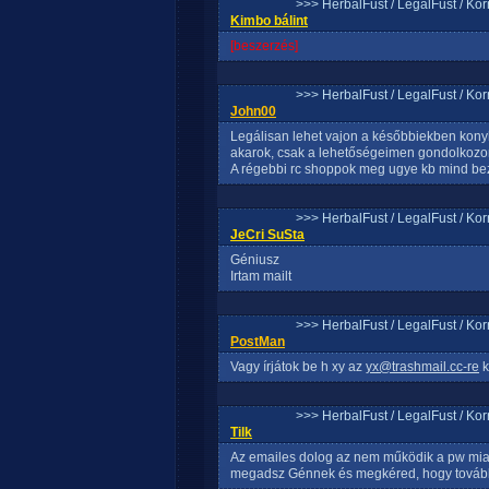
>>> HerbalFust / LegalFust / Ko
Kimbo bálint
[beszerzés]
>>> HerbalFust / LegalFust / Ko
John00
Legálisan lehet vajon a későbbiekben kony
akarok, csak a lehetőségeimen gondolkozo
A régebbi rc shoppok meg ugye kb mind bezá
>>> HerbalFust / LegalFust / Ko
JeCri SuSta
Géniusz
Irtam mailt
>>> HerbalFust / LegalFust / Ko
PostMan
Vagy írjátok be h xy az
yx@trashmail.cc-re
k
>>> HerbalFust / LegalFust / Ko
Tilk
Az emailes dolog az nem működik a pw miatt
megadsz Génnek és megkéred, hogy továbbí