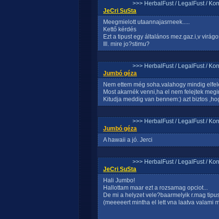
>>> HerbalFust / LegalFust / Ko
JeCri SuSta
Meegmielott utaannajasrneek.....
Kettő kérdés
Ezt a tipust egy általános mez.gaz.i,v virágo
Ill. mire jo?stimu?
>>> HerbalFust / LegalFust / Ko
Jumbó géza
Nem ettem még soha.valahogy mindig elfele
Most akarnék venni,ha el nem felejtek megin
Kitudja meddig van bennem:) azt biztos ,h
>>> HerbalFust / LegalFust / Ko
Jumbó géza
A hawaii a jó. Jerci
>>> HerbalFust / LegalFust / Ko
JeCri SuSta
Hali Jumbo!
Hallottam maar ezt a rozsamag opciot...
De mi a helyzet vele?baarmelyik r.mag tip
(meeeeert mintha el lett vna laatva valami 