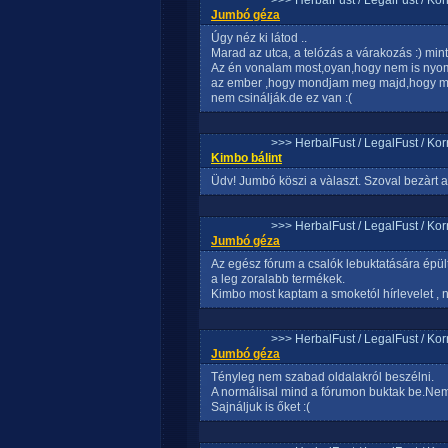
>>> HerbalFust / LegalFust / Ko
Jumbó géza
Úgy néz ki látod ..
Marad az utca, a telózás a várakozás :) mint
Az én vonalam most,oyan,hogy nem is nyom
az ember ,hogy mondjam meg majd,hogy mily
nem csinálják.de ez van :(
>>> HerbalFust / LegalFust / Ko
Kimbo bálint
Üdv! Jumbó köszi a vàlaszt. Szoval bezàrt 
>>> HerbalFust / LegalFust / Ko
Jumbó géza
Az egész fórum a csalók lebuktatására ép
a leg zoralabb termékek.
Kimbo most kaptam a smoketól hírlevelet , n
>>> HerbalFust / LegalFust / Ko
Jumbó géza
Tényleg nem szabad oldalakról beszélni.
A normálisal mind a fórumon buktak be.Nem 
Sajnáljuk is őket :(