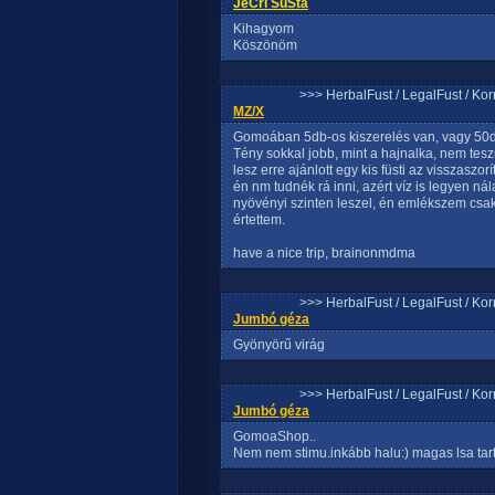
JeCri SuSta
Kihagyom
Köszönöm
>>> HerbalFust / LegalFust / Ko
MZ/X
Gomoában 5db-os kiszerelés van, vagy 50db-os
Tény sokkal jobb, mint a hajnalka, nem tesz
lesz erre ajánlott egy kis füsti az visszas
én nm tudnék rá inni, azért víz is legyen ná
nyövényi szinten leszel, én emlékszem cs
értettem.
have a nice trip, brainonmdma
>>> HerbalFust / LegalFust / Ko
Jumbó géza
Gyönyörű virág
>>> HerbalFust / LegalFust / Ko
Jumbó géza
GomoaShop..
Nem nem stimu.inkább halu:) magas lsa tart