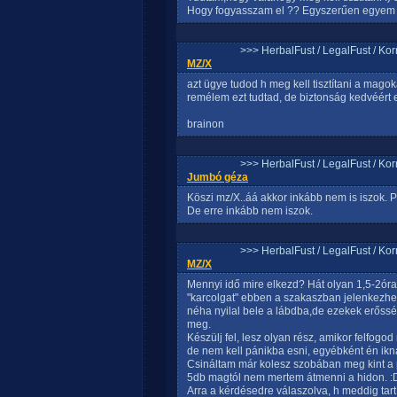
Hogy fogyasszam el ?? Egyszerűen egye
>>> HerbalFust / LegalFust / Ko
MZ/X
azt ügye tudod h meg kell tisztítani a mago
remélem ezt tudtad, de biztonság kedvéért 
brainon
>>> HerbalFust / LegalFust / Ko
Jumbó géza
Köszi mz/X..áá akkor inkább nem is iszok. P
De erre inkább nem iszok.
>>> HerbalFust / LegalFust / Ko
MZ/X
Mennyi idő mire elkezd? Hát olyan 1,5-2óra
"karcolgat" ebben a szakaszban jelenkezhe
néha nyilal bele a lábdba,de ezekek erősség
meg.
Készülj fel, lesz olyan rész, amikor felfogod 
de nem kell pánikba esni, egyébként én ikn
Csináltam már kolesz szobában meg kint a 
5db magtól nem mertem átmenni a hidon. 
Arra a kérdésedre válaszolva, h meddig tart