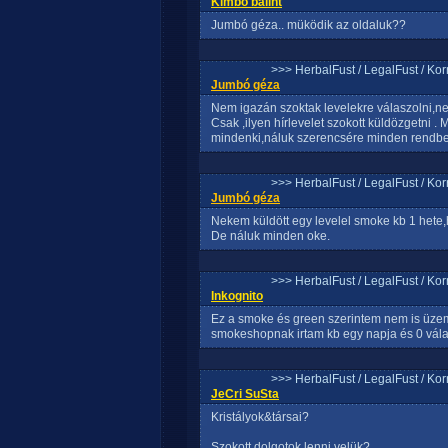
Kimbo bálint
Jumbó géza.. müködik az oldaluk??
>>> HerbalFust / LegalFust / Ko
Jumbó géza
Nem igazán szoktak levelekre válaszolni,n
Csak ,ilyen hírlevelet szokott küldözgetni . 
mindenki,náluk szerencsére minden rendben
>>> HerbalFust / LegalFust / Ko
Jumbó géza
Nekem küldött egy levelel smoke kb 1 hete,h
De náluk minden oke.
>>> HerbalFust / LegalFust / Ko
Inkognito
Ez a smoke és green szerintem nem is üzem
smokeshopnak irtam kb egy napja és 0 vál
>>> HerbalFust / LegalFust / Ko
JeCri SuSta
Kristályok&társai?
Szokott dolgotok lenni velük?