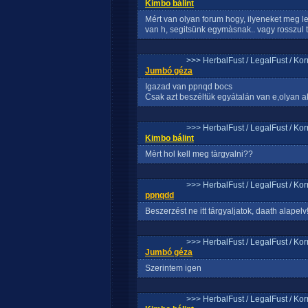
Kimbo bálint
Mért van olyan forum hogy, ilyeneket meg l
van h, segitsünk egymàsnak.. vagy rosszul
>>> HerbalFust / LegalFust / Ko
Jumbó géza
Igazad van ppnqd bocs
Csak azt beszéltük egyátalán van e,olyan ak
>>> HerbalFust / LegalFust / Ko
Kimbo bálint
Mèrt hol kell meg tàrgyalni??
>>> HerbalFust / LegalFust / Ko
ppnqdd
Beszerzést ne itt tárgyaljatok, daath alapelv
>>> HerbalFust / LegalFust / Ko
Jumbó géza
Szerintem igen
>>> HerbalFust / LegalFust / Ko