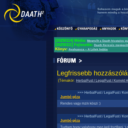
Sohasem maguk a kör
hanem mindig a hozz
[20250114] Média:
Megnyílt a Daath hivatalos p
[20250111] Fejlesztés:
Daath Keresés megjavít
Könyv:
Ayahuasca – A Lélek Indája
Legfrissebb hozzászólá
(Témakör:
HerbalFust / LegalFust / Korrekt
>>> HerbalFust / LegalFust / Ko
Jumbó géza
Rendes vagy mz/x köszi :)
>>> HerbalFust / LegalFust / Ko
Jumbó géza
Tudtam,hogy valahogy meg kell tisztítani :) de