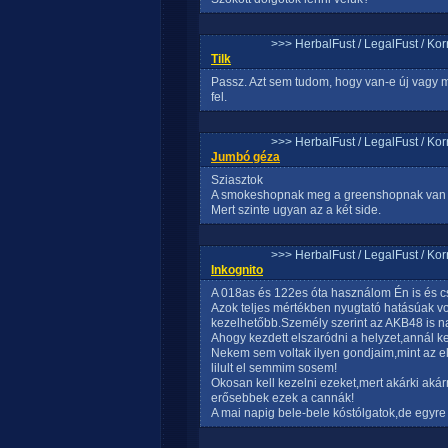
>>> HerbalFust / LegalFust / Ko
Tilk
Passz. Azt sem tudom, hogy van-e új vagy
fel.
>>> HerbalFust / LegalFust / Ko
Jumbó géza
Sziasztok
A smokeshopnak meg a greenshopnak van
Mert szinte ugyan az a két side.
>>> HerbalFust / LegalFust / Ko
Inkognito
A 018as és 122es óta használom Én is és cs
Azok teljes mértékben nyugtató hatásúak v
kezelhetőbb.Személy szerint az AKB48 is nag
Ahogy kezdett elszaródni a helyzet,annál 
Nekem sem voltak ilyen gondjaim,mint az e
lilult el semmim sosem!
Okosan kell kezelni ezeket,mert akárki aká
erősebbek ezek a cannák!
A mai napig bele-bele kóstólgatok,de egyre