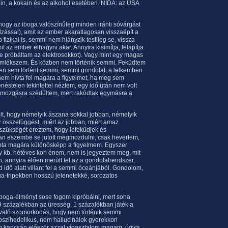
in, a kokain és az alkohol esetében. NIDA: az USA
 hogy az iboga valószínűleg minden iránti sóvárgást
lzással), amit az ember akaratlagosan visszaépít a
ip fizikai is, semmi nem hiányzik testileg se, vissza
it az ember elhagyni akar. Annyira kisimítja, lelapítja
se próbáltam az elektrosokkot). Vagy mint egy magas
 emlékszem. És közben nem történik semmi. Feküdtem
ben sem történt semmi, semmi gondolat, a lelkemben
em hívta fel magára a figyelmet, ha meg sem
éstelen tekintettel néztem, egy idő után nem volt
mozgásra szédültem, mert rakódtak egymásra a
olt, hogy némelyik ászana sokkal jobban, némelyik
 összefüggést, miért az jobban, miért amaz
 szükségét éreztem, hogy lefeküdjek és
an eszembe se jutott megmozdulni, csak hevertem,
nta magára különösképp a figyelmem. Egyszer
 kb. hétéves kori énem, nem is jegyeztem meg, mit
 annyira élően merült fel az a gondolatrendszer,
 idő alatt villant fel a semmi óceánjából. Gondolom,
ga-tripekben hosszú jelenetekké, sorozatos
 iboga-élményt sose fogom kipróbálni, mert soha
9 százalékban az üresség, 1 százalékban játék a
 való szomorkodás, hogy nem történik semmi
zihedelikus, nem hallucinálok gyerekkori
ég kapcsán először azzal vígasztalom magam, úgyis