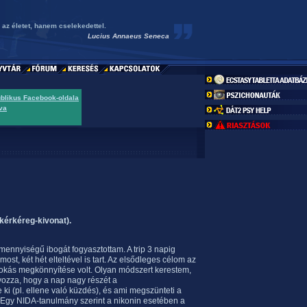
 az életet, hanem cselekedettel.
Lucius Annaeus Seneca
ublikus Facebook-oldala
va
kérkéreg-kivonat).
mennyiségű ibogát fogyasztottam. A trip 3 napig
st, két hét elteltével is tart. Az elsődleges célom az
zokás megkönnyítése volt. Olyan módszert kerestem,
ozza, hogy a nap nagy részét a
i (pl. ellene való küzdés), és ami megszünteti a
. Egy NIDA-tanulmány szerint a nikonin esetében a