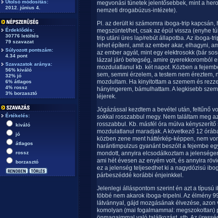
Utolsó módosítás:
megvonási tünetek jelentősebbek, mint a hero
2012. június 4.
nemzeti drogabúzus-intézete).
Pl. az derült ki számomra iboga-trip kapcsán,
Érdeklődés:
megszüntet/het, csak az épül vissza (enyhe tú
30776 letöltés
trip utáni üres lap/rebút állapotba. Az iboga-tr
79 szavazat
lehet építeni, amit az ember akar, elhagyni, am
Súlyozott pontszám:
az ember agyát, mint egy elektrosokk (bár so
4.34 pont
lázzal járó betegség, amire gyerekkoromból
Szavazatok aránya:
mozdulatlanul kb. két napot. Közben a fejem
56% kiváló
sem, semmi érzelem, a testem nem éreztem, n
32% jó
mozdultam. Ha kinyitottam a szemem és rezzen
6% átlagos
4% rossz
hányingerem, bámulhattam. A legkisebb szem
3% borzasztó
léjerek.
Jógázással kezdtem a bevétel után, feltűnő v
Értékelés:
sokkal rosszabbul megy. Nem találtam meg az
rosszabbul. Kb. másfél óra múlva kényszerítő
kiváló
mozdulatlanul maradjak. A következő 12 óráb
jó
közben zene ment háttérkép-képpen, nem vo
átlagos
harántimpulzus gyanánt beszólt a fejembe egy
rossz
mondott, annyira elcsodálkoztam a jelenségen,
ami hét évesen az enyém volt, és annyira rövid
borzasztó
ez a jelenség teljesedhet ki a nagydózisú ibo
párbeszéddé korábbi énjeinkkel.
Jelenlegi álláspontom szerint én azt a típusú
többé nem akarok iboga-tripelni. Az élmény 9
látvánnyal, gájd mozgásának élvezése, azon
komolyan (mai fogalmammal: megszokottan) ps
önmagaimmal való találkozást, stb. Az üress