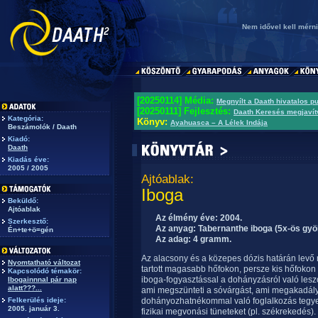
Nem idővel kell mérni
[20250114] Média:
Megnyílt a Daath hivatalos p
[20250111] Fejlesztés:
Daath Keresés megjavít
Kategória:
Könyv:
Ayahuasca – A Lélek Indája
Beszámolók / Daath
Kiadó:
Daath
Kiadás éve:
2005 / 2005
Ajtóablak:
Iboga
Beküldő:
Ajtóablak
Az élmény éve: 2004.
Szerkesztő:
Az anyag: Tabernanthe iboga (5x-ös gyö
Én+te+ö=gén
Az adag: 4 gramm.
Az alacsony és a közepes dózis határán levő 
Nyomtatható változat
tartott magasabb hőfokon, persze kis hőfokon mo
Kapcsolódó témakör:
iboga-fogyasztással a dohányzásról való les
Ibogainnnal pár nap
alatt???...
ami megszünteti a sóvárgást, ami megakadály
Felkerülés ideje:
dohányozhatnékommal való foglalkozás tegye k
2005. január 3.
fizikai megvonási tüneteket (pl. székrekedés)