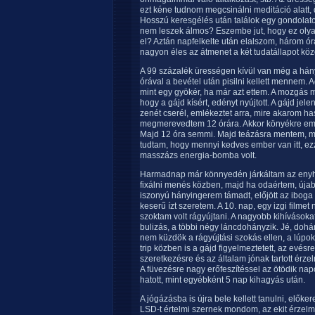
ezt kéne tudnom megcsinálni meditáció alatt,
Hosszú keresgélés után találok egy gondolat
nem leszek álmos? Eszembe jut, hogy ez olyan
el? Aztán napfelkelte után elalszom, három ó
nagyon éles az átmenet a két tudatállapot közö
A 99 százalék ürességen kívül van még a hány
órával a bevétel után pisilni kellett mennem.
mint egy gyökér, ha már azt ettem. A mozgás 
hogy a gájd kísért, edényt nyújtott. A gájd jele
zenét cserél, emlékeztet arra, mire akarom ha
megmerevedtem 12 órára. Akkor könyékre eme
Majd 12 óra semmi. Majd teázásra mentem, m
tudtam, hogy mennyi kedves ember van itt, ezz
masszázs energia-bomba volt.
Harmadnap már könnyedén járkáltam az enyhe 
fixálni menés közben, majd ha odaértem, úja
iszonyú hányingerem támadt, előjött az iboga
keserű ízt szeretem. A 10. nap, egy izgi filmet
szoktam volt rágyújtani. A nagyobb kihívásoka
bulizás, a többi négy láncdohányzik. Jé, dohá
nem küzdök a rágyújtási szokás ellen, a lúpo
trip közben is a gájd figyelmeztetett, az evésr
szeretkezésre és az általam jónak tartott érze
A füvezésre nagy erőfeszítéssel az ötödik n
hatott, mint egyébként 5 nap kihagyás után.
A jógázásba is újra bele kellett tanulni, előke
LSD-t értelmi szernek mondom, az ekit érzelmin