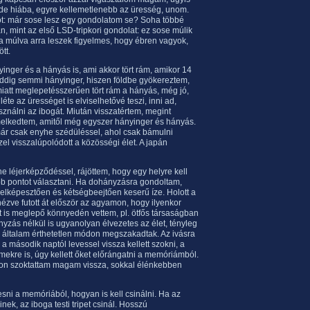
 de hiába, egyre kellemetlenebb az üresség, unom.
ot: már sose lesz egy gondolatom se? Soha többé
, mint az első LSD-tripkori gondolat: ez sose múlik
ra múlva arra leszek figyelmes, hogy ébren vagyok,
tt.
inger és a hányás is, ami akkor tört rám, amikor 14
 Addig semmi hányinger, hiszen földbe gyökereztem,
miatt meglepetésszerűen tört rám a hányás, még jó,
nléte az ürességet is elviselhetővé teszi, inni ad,
sználni az ibogát. Miután visszatértem, megint
lkedtem, amitől még egyszer hányinger és hányás.
ár csak enyhe szédüléssel, ahol csak bámulni
el visszalúpolódott a közösségi élet. A japán
léjerképződéssel, rájöttem, hogy egy helyre kell
bb pontot választani. Ha dohányzásra gondoltam,
 elképesztően és kétségbeejtően keserű íze. Holott a
 nézve futott át először az agyamon, hogy ilyenkor
t is meglepő könnyedén vettem, pl. ötfős társaságban
nyzás nélkül is ugyanolyan élvezetes az élet, tényleg
k általam érthetetlen módon megszakadtak. Az ivásra
e a második naptól levessel vissza kellett szokni, a
lmekre is, úgy kellett őket előrángatni a memóriámból.
apon szoktattam magam vissza, sokkal élénkebben
resni a memóriából, hogyan is kell csinálni. Ha az
ek, az iboga testi tripet csinál. Hosszú