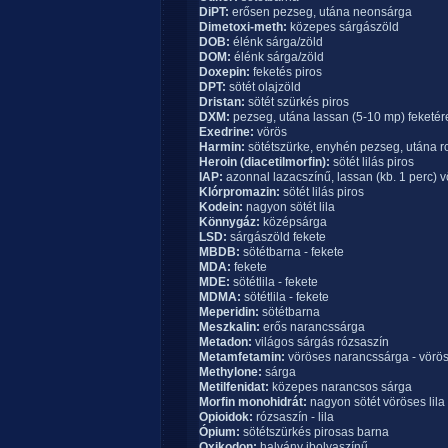
DiPT:
erősen pezseg, utána neonsárga
Dimetoxi-meth:
közepes sárgászöld
DOB:
élénk sárga/zöld
DOM:
élénk sárga/zöld
Doxepin:
feketés piros
DPT:
sötét olajzöld
Dristan:
sötét szürkés piros
DXM:
pezseg, utána lassan (5-10 mp) feketére
Exedrine:
vörös
Harmin:
sötétszürke, enyhén pezseg, utána 
Heroin (diacetilmorfin):
sötét lilás piros
IAP:
azonnal lazacszínű, lassan (kb. 1 perc) v
Klórpromazin:
sötét lilás piros
Kodein:
nagyon sötét lila
Könnygáz:
középsárga
LSD:
sárgászöld fekete
MBDB:
sötétbarna - fekete
MDA:
fekete
MDE:
sötétlila - fekete
MDMA:
sötétlila - fekete
Meperidin:
sötétbarna
Meszkalin:
erős narancssárga
Metadon:
világos sárgás rózsaszín
Metamfetamin:
vöröses narancssárga - vörö
Methylone:
sárga
Metilfenidat:
közepes narancsos sárga
Morfin monohidrát:
nagyon sötét vöröses lila
Opioidok:
rózsaszín - lila
Ópium:
sötétszürkés pirosas barna
Oxikodon:
halvány ibolyaszínű