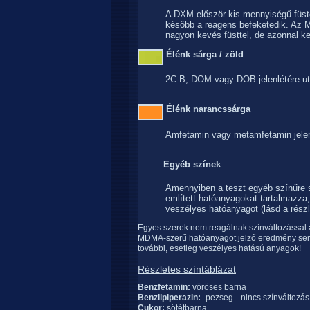
A DXM először kis mennyiségű füst
később a reagens befeketedik. Az 
nagyon kevés füsttel, de azonnal ke
Élénk sárga / zöld
2C-B, DOM vagy DOB jelenlétére ut
Élénk narancssárga
Amfetamin vagy metamfetamin jelenl
Egyéb színek
Amennyiben a teszt egyéb színűre s
említett hatóanyagokat tartalmazza
veszélyes hatóanyagot (lásd a részl
Egyes szerek nem reagálnak színváltozással az
MDMA-szerű hatóanyagot jelző eredmény sem bi
további, esetleg veszélyes hatású anyagok!
Részletes színtáblázat
Benzfetamin:
vöröses barna
Benzilpiperazin:
-pezseg- -nincs színváltozás
Cukor:
sötétbarna