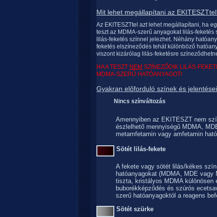
Mit lehet megállapítani az EKITESZTte
Az EKITESZTtel azt lehet megállapítani, ha eg
teszt az MDMA-szerű anyagokat lilás-feketés s
lilás-feketés színnel jelezhet. Néhány hatóany
feketés elszíneződés tehát különböző hatóan
viszont kizárólag lilás-feketésre színeződhetn
HA A TESZT
NEM
SZÍNEZŐDIK LILÁS-FEKET
MDMA-SZERŰ HATÓANYAGOT!
Gyakran előforduló színek és jelentései
Nincs színváltozás
Amennyiben az EKITESZT nem színez
észlelhető mennyiségű MDMA, MD
metamfetamin vagy amfetamin ható
Sötét lilás-fekete
A fekete vagy sötét lilás/kékes s
hatóanyagokat (MDMA, MDE vagy MD
tiszta, kristályos MDMA különösen 
buborékképződés és szúrós ecetsa
szerű hatóanyagoktól a reagens bef
Sötét szürke