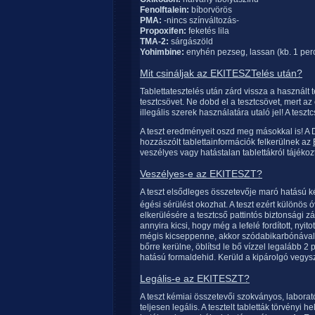
Fenolftalein:
bíborvörös
PMA:
-nincs színváltozás-
Propoxifen:
feketés lila
TMA-2:
sárgászöld
Yohimbine:
enyhén pezseg, lassan (kb. 1 perc)
Mit csináljak az EKITESZTelés után?
Tablettatesztelés után zárd vissza a használt t
tesztcsövet. Ne dobd el a tesztcsövet, mert a
illegális szerek használatára utaló jel! A teszt
A teszt eredményeit oszd meg másokkal is! A
hozzászólt tablettainformációk felkerülnek az
veszélyes vagy hatástalan tablettákról tájékoz
Veszélyes-e az EKITESZT?
A teszt elsődleges összetevője maró hatású 
égési sérülést okozhat. A teszt ezért különös 
elkerülésére a tesztcső pattintós biztonsági 
annyira kicsi, hogy még a lefelé fordított, nyit
mégis kicseppenne, akkor szódabikarbónával 
bőrre kerülne, öblítsd le bő vízzel legalább 2 
hatású formaldehid. Kerüld a kipárolgó vegys
Legális-e az EKITESZT?
A teszt kémiai összetevői szokványos, labora
teljesen legális. A tesztelt tabletták törvény