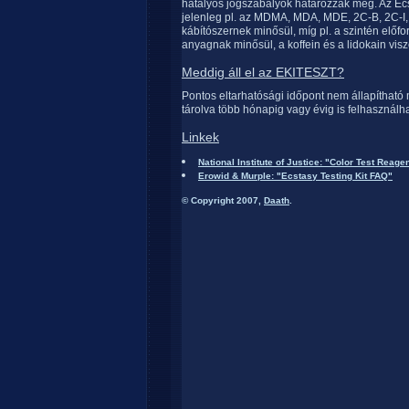
hatályos jogszabályok határozzák meg. Az Ecs
jelenleg pl. az MDMA, MDA, MDE, 2C-B, 2C-I
kábítószernek minősül, míg pl. a szintén előfor
anyagnak minősül, a koffein és a lidokain vis
Meddig áll el az EKITESZT?
Pontos eltarhatósági időpont nem állapítható 
tárolva több hónapig vagy évig is felhasználha
Linkek
National Institute of Justice: "Color Test Reage
Erowid & Murple: "Ecstasy Testing Kit FAQ"
© Copyright 2007,
Daath
.