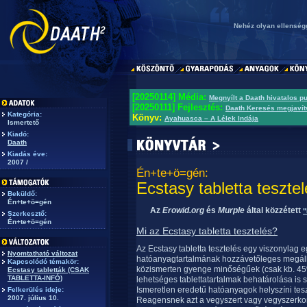
Nehéz olyan ellenségg
[20250114] Média:
Megnyílt a Daath hivatalos p
[20250111] Fejlesztés:
Daath Keresés megjavít
Kategória:
Könyv:
Ayahuasca – A Lélek Indája
Ismertető
Kiadó:
Daath
Kiadás éve:
2007 /
Én+te+ö=gén:
Ecstasy tabletta teszte
Beküldő:
Én+te+ö=gén
Az
Erowid.org
és
Murple
által közzétett
"
Szerkesztő:
Én+te+ö=gén
Mi az Ecstasy tabletta tesztelés?
Az Ecstasy tabletta tesztelés egy viszonylag 
Nyomtatható változat
hatóanyagtartalmának hozzávetőleges megállap
Kapcsolódó témakör:
közismerten gyenge minőségűek (csak kb. 45
Ecstasy tabletták (CSAK
TABLETTA-INFÓ)
lehetséges tablettatartalmak behatárolása is
Ismeretlen eredetű hatóanyagok helyszíni tesz
Felkerülés ideje:
2007. július 10.
Reagensnek azt a vegyszert vagy vegyszerko