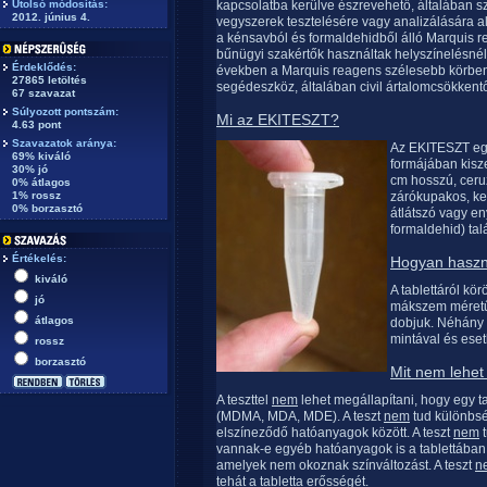
Utolsó módosítás:
kapcsolatba kerülve észrevehető, általában sz
2012. június 4.
vegyszerek tesztelésére vagy analizálására al
a kénsavból és formaldehidből álló Marquis 
bűnügyi szakértők használtak helyszínelésnél
Érdeklődés:
években a Marquis reagens szélesebb körben i
27865 letöltés
segédeszköz, általában civil ártalomcsökkentő
67 szavazat
Súlyozott pontszám:
Mi az EKITESZT?
4.63 pont
Szavazatok aránya:
Az EKITESZT eg
69% kiváló
formájában kiszer
30% jó
cm hosszú, ceruz
0% átlagos
1% rossz
zárókupakos, ke
0% borzasztó
átlátszó vagy e
formaldehid) tal
Értékelés:
Hogyan haszn
kiváló
A tablettáról k
jó
mákszem méretű 
átlagos
dobjuk. Néhány 
mintával és eset
rossz
borzasztó
Mit
nem
lehet
A teszttel
nem
lehet megállapítani, hogy egy 
(MDMA, MDA, MDE). A teszt
nem
tud különbs
elszíneződő hatóanyagok között. A teszt
nem
t
vannak-e egyéb hatóanyagok is a tablettában.
amelyek nem okoznak színváltozást. A teszt
n
tehát a tabletta erősségét.