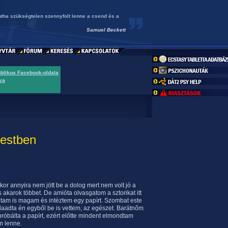
tha szükségtelen szennyfolt lenne a csend és a
Samuel Beckett
ublikus Facebook-oldala
va
testben
kor annyira nem jött be a dolog mert nem volt jó a
 akarok többet. De amióta olvasgatom a sztorikat itt
gtam is magam és intéztem egy papírt. Szombat este
 odaadta én egyből be is vettem, az egészet. Barátnőm
próbálta a papírt, ezért előtte mindent elmondtam
em lenne.