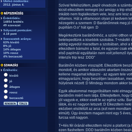
Utolsó módosítás:
2012. június 4.
Szóval felkészültem, papír olvadozik a számba
kicsit elkezdtem remegni (ez amúgy a trip első 
inkább nem foglalkoztam vele, lesz ami lesz 
Érdeklődés:
villamos. Hát a villamoson olyan jó kedvem le
14854 letöltés
nézegetni a szemem :D Barátnőmnek meg jó 
49 szavazat
pupillám O.o” hát igen :D
Súlyozott pontszám:
4.18 pont
Megérkeztünk barátnőmhöz, a szülei otthon vol
Szavazatok aránya:
betelepedtünk a kisebbik szobába. T+másfél
63% kiváló
addig egyedül maradtam a szobában, ahol a ta
8% jó
elkezdtem bámulni a falat, és egyszer csak el
14% átlagos
első papírnál egyáltalán nem volt jellemző i
10% rossz
4% borzasztó
intenzív trip lesz :DDD”
Barátnőm közben visszajött. Elkezdtünk beszé
mondott, és amikor válaszolni akartam össze
Értékelés:
kellene magamat kifejezni - az agyam tele v
kiváló
elmagyarázni, hogy beszéljen lassabban, mert
jó
hülyének nézett :D Mindegy mondom akkor be
átlagos
Egyik alkalommal megpróbáltam neki elmagyará
rossz
barátnőm miért nem látja. Elfelejtettem, hog
borzasztó
jól vagyok-e, ekkor esett le az egész szitu. B
látok, és ez nagyon tetszett :D Elkezdtem nek
eközben elsötétült az arca (ezt nem mondtam 
elmúlt). Úgy éreztem magam mint egy 5 éves, a
furcsa volt nagyon.
T+4és fél óránál elkezdtem nézni a plafont (
ezen flasheltem :DDD barátnőm közben bealudt