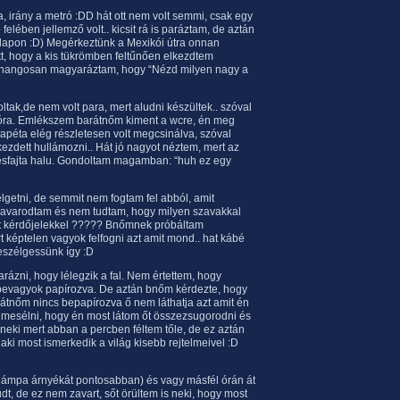
, irány a metró :DD hát ott nem volt semmi, csak egy
felében jellemző volt.. kicsit rá is paráztam, de aztán
alapon :D) Megérkeztünk a Mexikói útra onnan
tt, hogy a kis tükrömben feltűnően elkezdtem
hangosan magyaráztam, hogy “Nézd milyen nagy a
tak,de nem volt para, mert aludni készültek.. szóval
 óra. Emlékszem barátnőm kiment a wcre, én meg
péta elég részletesen volt megcsinálva, szóval
kezdett hullámozni.. Hát jó nagyot néztem, mert az
lyesfajta halu. Gondoltam magamban: “huh ez egy
lgetni, de semmit nem fogtam fel abból, amit
zavarodtam és nem tudtam, hogy milyen szavakkal
olt kérdőjelekkel ????? Bnőmnek próbáltam
 képtelen vagyok felfogni azt amit mond.. hat kábé
szélgessünk így :D
zni, hogy lélegzik a fal. Nem értettem, hogy
y bevagyok papírozva. De aztán bnőm kérdezte, hogy
arátnőm nincs bepapírozva ő nem láthatja azt amit én
i mesélni, hogy én most látom őt összezsugorodni és
neki mert abban a percben féltem tőle, de ez aztán
ki most ismerkedik a világ kisebb rejtelmeivel :D
a lámpa árnyékát pontosabban) és vagy másfél órán át
, de ez nem zavart, sőt örültem is neki, hogy most