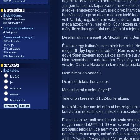
hajam az összes létező pormacskát felnyalta, 
2012. június 4.
„magamba akarok kapaszkodni”-érzés töltött e
a legkellemesebbnek. Egy ideig próbáltam dac
beszéltünk, hogy ha nincs magasra ívelő tudati
Érdeklődés:
21439 letöltés
volt. Vártuk, hogy történjen valami, de várato
88 szavazat
megalázóbb lenni, mert én pl. úgy néztem ki,
Súlyozott pontszám:
mély filozofikus gondolat nem járta át a fejeme
4.54 pont
De állni, ülni nem esett jól. Mozogni sem. Sem
Szavazatok aránya:
76% kiváló
16% jó
És akkor egy kattanás: nem bírok beszélni. Ne
1% átlagos
megijedt. „Így fogunk maradni?” „Rám is ez vár
1% rossz
egy erősen szellemi fogyatékos szintjére sül
6% borzasztó
Nem szavakban gondolkodtam. Egy mélyebb tu
vesztik. X-szel a klaviatúrán keresztül próbá
Értékelés:
Nem bírom kimondani!
kiváló
De írni érdekes, hogy tudok.
jó
átlagos
Most mi erről a véleményed?
rossz
Telefonon kerestek. 21:02-kor leraktam.
borzasztó
Innentől kezdve másfél órán át beszélgettünk,
konyhában nekiállt főzni, miközben beszélget
És most jön az, amit nem bírunk azóta sem megm
nagyon meredek!!!!!!!! 21:09 van, szóval 7 pe
próbáljuk feloldani, de nem megy, mivel közb
beszélgetésünk teljes, másfél órás szakaszára t
a hiba? Van idő? Vagy nincs? Vagy akkor most