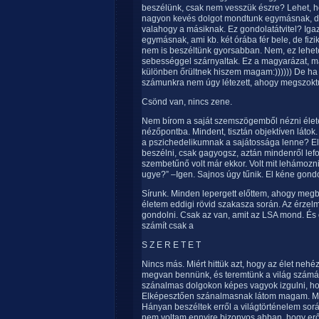
beszélünk, csak nem vesszük észre? Lehet, 
nagyon kevés dolgot mondtunk egymásnak, de a
valahogy a másiknak. Ez gondolatátvitel? Ig
egymásnak, ami kb. két órába fér bele, de fiz
nem is beszéltünk gyorsabban. Nem, ez lehete
sebességgel szárnyaltak. Ez a magyarázat, m
különben őrültnek hiszem magam:)))))) De ha 
számunkra nem úgy létezett, ahogy megszoktuk
Csönd van, nincs zene.
Nem bírom a saját szemszögemből nézni élet
nézőpontba. Mindent, tisztán objektíven látok
a pszichedelikumnak a sajátossága lenne? El
beszélni, csak gagyogsz, aztán mindenről lefo
szembetűnő volt már ekkor. Volt mit lehámozn
ugye?” –Igen. Sajnos úgy tűnik. El kéne gon
Sírunk. Minden lepergett előttem, ahogy meg
életem eddigi rövid szakasza során. Az érzel
gondolni. Csak az van, amit az LSA mond. És
számít csak a
S Z E R E T E T
Nincs más. Miért hittük azt, hogy az élet nehé
megvan bennünk, és teremtünk a világ számára
szánalmas dolgokon képes vagyok izgulni, ho
Elképesztően szánalmasnak látom magam. Mind
Hányan beszéltek erről a világtörténelem sor
nem voltam ennyire bizonyos abban, hogy er