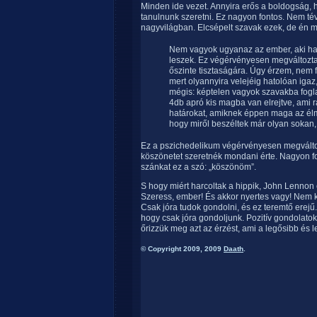
Minden ide vezet. Annyira erős a boldogság, h
tanulnunk szeretni. Ez nagyon fontos. Nem té
nagyvilágban. Elcsépelt szavak ezek, de én m
Nem vagyok ugyanaz az ember, aki hat 
leszek. Ez végérvényesen megváltoztat
őszinte tisztaságára. Úgy érzem, nem 
mert olyannyira velejéig hatolóan iga
mégis: képtelen vagyok szavakba fogla
4db apró kis magba van elrejtve, ami 
határokat, amiknek éppen maga az élmé
hogy miről beszéltek már olyan sokan,
Ez a pszichedelikum végérvényesen megvált
köszönetet szeretnék mondani érte. Nagyon fo
szánkat ez a szó: „köszönöm”.
S hogy miért harcoltak a hippik, John Lennon é
Szeress, ember! És akkor nyertes vagy! Nem k
Csak jóra tudok gondolni, és ez teremtő erejű
hogy csak jóra gondoljunk. Pozitív gondolato
őrizzük meg azt az érzést, ami a legősibb é
© Copyright 2009, 2009
Daath
.