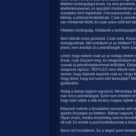
féktelen boldogságot érzek, ha arra gondolo
telefonkönyvemet, és igazából mindenkinek e
szavakba nem foglalható. A lecsupaszodás, az
kétség, a pillanat kristálytiszta. Csak a szere
van mindenek fölött, és csak szem előtt kell ta
Féktelen boldogság. Ordítanék a boldogságtól
Nem létezik rossz gondolat. Csak szép. Racioná
önmagunknak. Mit rontottunk el az életben? Edd
jelent, nem éreztük át a jelentőségét. Nem sza
Lehet, hogy nekem csak az az evilági életem 
érzek, csak őrizzem meg, és megpróbáljam to
szavak új jelentéstartalommal telítődtek. Elk
szegezve rájössz: TÉNYLEG nem létezik más. 
semmi, hogy teljesek legyünk csak ez. Hogy fe
Hogy lehet, hogy ezt szem elől tévesztjük? 
gyalázatos.
Pedig a dolog nagyon egyszerű. Mindvégig itt
már nincs jelentőségük. Ezért nem értettem é
hogy Isten ebbe a 4db kicsiny magba rejtette
Képesek voltunk a társadalmi szerepek alól v
igazán lényeges az életben. Bátrak vagyunk. 
Olyan érzés, mintha érzelmileg nem te tenné
ott volt. Ez ennek a pszichedelikumnak a lé
Nincs mit hozzátenni. Ez a végső pont minde