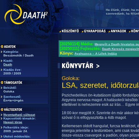
Ha élünk, élünk; ha 
szenvedünk; ha félün
[20250114] Média:
Megnyílt a Daath hivatalos p
[20250111] Fejlesztés:
Daath Keresés megjavít
Kategória:
Könyv:
Ayahuasca – A Lélek Indája
Beszámolók / Daath
Kiadó:
Daath
Kiadás éve:
2009 / 2009
Goloka:
LSA, szeretet, időtorzu
Beküldő:
Goloka
Pszichedelikus ön-kutatásom újabb fordulópon
Szerkesztő:
Argyreia nervosa magot. A hatásokról később
Én+te+ö=gén
elteltével is nehezemre esik az írás… Egyre 
18:00-kor megjött X. Szerinte én már akkor k
Nyomtatható változat
szóval ő is elfogyasztotta a 4db magot.
Kapcsolódó témakör:
Hawaii törpe
Kellemesen oldott hangulat, furcsa testérzet,
Felkerülés ideje:
energia jelenléte a testünkben, ami csak tov
2009. január 24.
össze-vissza csavargok a padlón, olyan pózoka
Utolsó módosítás: