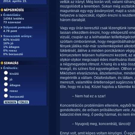
2014. április 15.
vettük az irányt. Még korán volt, valami ráha
mozgolódott a teremben. Sokan még asztaloknál 
magunknak egy-egy ásványvizet, majd a szoba
Érdeklődés:
helyezve a lapocskát, rögtön érezni is kezdtem 
14364 letöltés
három darabját.
73 szavazat
Súlyozott pontszám:
Vagy egy órán keresztül csak lézengtünk isme
4.78 pont
lassan elkezdtem érezni, hogy elképesztő en
Szavazatok aránya:
vizuál, csupán az a leírhatatlan telítettségérz
82% kiváló
szóltam cimborámnak, hogy megpróbálhatnánk r
16% jó
fények játéka már-már szellemképeket alkotot
1% átlagos
lüktetését, átélve a minden porcikánkon végigá
0% rossz
0% borzasztó
környezetem teljesen hullámozni kezdett, az
olykor-olykor megcsapó édes marihuána illatátó
a négynegyedes ritmust. A hang és a kép össz
Értékelés:
levegő, és színes füst egyvelegében. Otthon v
Miközben elvarázsolva, átszellemülve, minde
kiváló
megérintik a vállam. Odafordultam, és láttam, 
jó
mereszti, valamiféle értetlenséget sugározva
átlagos
tőle, hogy mi a baj. Közel hajolva a fülembe ki
rossz
– Nem hat ez a szar!
borzasztó
Koncentrációs problémáim ellenére, egyből f
gondolkodni, de erősen próbálkoztam vele. Az 
katarzist élek meg, ő pedig hármat, és nem ér
– Nyugodj meg, koncentrálj, táncolj!
Ennyi volt, amit képes voltam kinyögni. Ő egyik