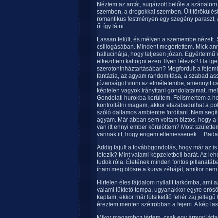
Néztem az arcát, sugárzott belőle a szánalo
szemben, a drogokkal szemben. Ült törökülésb
romantikus festményen egy szegény paraszt, ak
őt így látni.
Lassan felült, és mélyen a szemembe nézett.
csillogásában. Mindent megértettem. Mick anny
hallucinálja, hogy teljesen józan. Egyértelmű 
elkezdtem kattogni ezen. Ilyen létezik? Ha ige
szerotoninháztartásában? Megfordult a fejem
fantázia, az agyam randomitása, a szabad ass
józanságot vinni az elméletembe, amennyit 
képtelen vagyok irányítani gondolataimat, mel
Gondolati hurokba kerültem. Felismertem a h
kontrollálni magam, akkor elszabadulhat a p
szóló dallamos ambientre fordítani. Nem segíte
agyam. Már abban sem voltam biztos, hogy a k
van itt ennyi ember körülöttem? Most szület
vannak itt, hogy engem eltemessenek… Bada
Addig fajult a továbbgondolás, hogy már az is
létezik? Mint valami képzeletbeli barát. Az l
tudok róla. Életének minden fontos pillanatába
írtam meg ötösre a kurva zéháját, amikor nem 
Hirtelen éles fájdalom nyilallt tarkómba, ami 
valami lüktető tompa, ugyanakkor egyre erős
kaptam, ekkor már fülsiketítő fehér zaj jelleg
éreztem menten szétrobban a fejem. A kép las
Mikor magamhoz tértem, csak egy árnyat látt