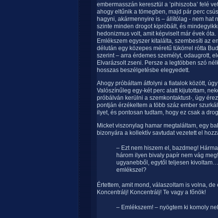
embermasszán keresztül a ’pihiszoba’ felé vett
ahogy eltűnik a tömegben, majd pár perc csús
hagyni, akármennyire is – állítólag - nem hat 
szinte minden drogot kipróbált, és mindegyikk
hedonizmus volt, amit képviselt már évek óta. 
Emlékszem egyszer kitalálta, szembesíti az 
délután egy közepes méretű tükörrel rótta Bud
szerint – arra érdemes személyt, odaugrott, elé 
Elvarázsolt zseni. Persze a legtöbben szó nélkül
hosszas beszélgetésbe elegyedett.
Ahogy próbáltam átfolyni a fiatalok között, ú
Valószínűleg egy-két perc alatt kijutottam, n
próbálván kerülni a szemkontaktust-, úgy ér
pontján érzékeltem a több száz ember szurká
ilyet, és pontosan tudtam, hogy ez csak a dro
Micket viszonylag hamar megtaláltam, egy bab
bizonyára a kollektív savtudat vezetett el ho
– Ezt nem hiszem el, bazdmeg! Hármat
három ilyen bivaly papír nem vág meg
ugyanebből, egytől teljesen kivoltam…
emlékszel?
Értettem, amit mond, válaszoltam is volna, de
Koncentrálj! Koncentrálj! Te vagy a főnök!
– Emlékszem! – nyögtem ki komoly ne