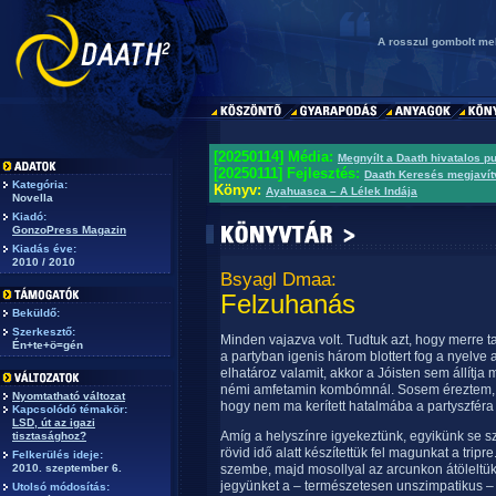
A rosszul gombolt mel
[20250114] Média:
Megnyílt a Daath hivatalos p
[20250111] Fejlesztés:
Daath Keresés megjavít
Kategória:
Könyv:
Ayahuasca – A Lélek Indája
Novella
Kiadó:
GonzoPress Magazin
Kiadás éve:
2010 / 2010
Bsyagl Dmaa:
Felzuhanás
Beküldő:
Szerkesztő:
Minden vajazva volt. Tudtuk azt, hogy merre t
Én+te+ö=gén
a partyban igenis három blottert fog a nyelve 
elhatároz valamit, akkor a Jóisten sem állítj
némi amfetamin kombómnál. Sosem éreztem, 
Nyomtatható változat
hogy nem ma kerített hatalmába a partyszféra 
Kapcsolódó témakör:
LSD, út az igazi
Amíg a helyszínre igyekeztünk, egyikünk se s
tisztasághoz?
rövid idő alatt készítettük fel magunkat a trip
Felkerülés ideje:
2010. szeptember 6.
szembe, majd mosollyal az arcunkon átöleltük 
jegyünket a – természetesen unszimpatikus – 
Utolsó módosítás: