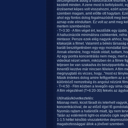
beszélgettünk addig a hallucinációk eltűntek, d
kezdett minden. A zene most is befolyásoló, e
érzésemet képes volt visszahozni, ezért azon
szemben magam, amit előtte ott hagytam. Ezé
ahol egy fontos dolog fogalmazódott meg benne
aznap este elindultam. Ez volt az amit meg ke
mertem szembenézni.
- T+3:30 - A film véget ért, kezdődik egy újab
A hallucinációk minimálisra csökkentek, néha á
mintasor. Persze ezek elég nagyok ahhoz, ho
kitakarják a filmet. Valamint a békés társaság
baráti beszélgetésben egy-egy mondattal táma
Annak ellenére, hogy másik oldalt, tudtam, ho
Az egy pontra koncentrálás nem megy, mert a
videókat nézet velem, miközben én a filmre fi
teljesen be van szakadva és beszippantotta az
Innentől kezdve már nincsen félelem. A film més
megnyugtató és vicces, hogy..."most ez tényle
Másik érdekes dolog amire felfigyeltem az a n
különböző nemzetiség és angolul nézünk film
- T+4:50 - Film közben a levegőn egy sima cigi 
A film végeztével (T+6:20-30) fekvés az ágyba
Utóhatás/következtetés:
Másnap meló, kicsit fáradt és leterhelt vagyo
koncentrációval, de az előző éjjel fő gondolat
Nyomás rajtam a határidők miatt, így nem terv
Talán az esténkénti light-os elalvós cigik segí
1-1.5 héttel később visszatekintve depressz
magabiztossággal állok a jövővel szemben.