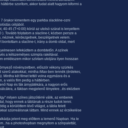
áttérbe szorítom, akkor tudat alatt hagyom kiforrni a
.
na 7 órakor kimentem egy parkba slackline-ozni
golódás céljából.
t, 40-45 (T+0:00) körül az utolsó szárat is lenyeltem
 ). Tovább folytatom a slacline-t, közben persze a
 néznek, kérdezgetnek, beszélgetnek velem.
rt bontottam a slacline-t, irány a domb oldal, mert
ényelmesen lefeküdtem a dombtetőn. A színek
övés a kétszemélyes szimpla rakétával.
nem emlékszem mikor szívtam utoljára ilyen hosszan
A környező növényzetben, először vékony szürkés
ád szerű alakokkal, mintha iMax-ben lennék (érdekes,
 Mintha két filmet tettél volna egymásra és a
 a valós film pedig a háttérben.
enő Nap és fák árnyjátékára, a nagyon erős
e pálcákra, a fákban megjelenő lényekre...és eközben
ölgy" milyen színes játszótérré válik, az emberek
at, hogy ennek a táblának a része tudok lenni.
ddig a körülöttem lévő világot, a tábla felett
kkal szürreálisnak láttam. Mind ennek az érzékelése
valkádja jelent meg előttem a lemenő Napban. Ha le
dom...ha a photoshopban megnyitom a színpalettát,
olt.