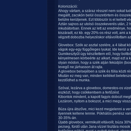
Kolonizáció:
Ahogy vártam, a száraz résszel nem sokat tudo
megállt, zacskón belül összetörtem és összeke
belülre kerüljenek. Ezt többször is el kellett 
Aztán sajnos az utolsó összekeverés után, 2 h
inkubátorban. Ennek az lett az eredménye, hog
kiszáradt, ez kb. egy 20%-os rész volt, ami a
végzett dobozba helyezéskor eltávolítottam az
Glovebox: Szék az asztal szelére, a 4 lábat kö
vágok egy-egy függőleges lyukat. Ide kerül a 
Gumikesztyűt úgy készítettem elő, hogy boltbó
kényelmesen körbeérte az alkart, majd ezt a k
olyan módon, hogy a szék alján feküdjön (box
levegő ne járhasson át rajta.
A glovebox belsejében a szék és fólia közti ré
Miután ez meg van, minden kelléket beleteszek
kezdődhet a munka.
Szóval, lezárva a glovebox, domestos-os vize
eszközt, hogy csökkentsem a fertőzést.
Kibontok mindent, a kapott fagyis dobozt megtö
Lezárom, nyitom a bokszot, a mici megy vissz
Búza újra átszőve, mici kezd megjelenni a ve
ilyennek kellene lennie. Pókhálós penész van
30-35%-án.
Újabb glovebox, vermikulit eltávolít, búza 3
pezseg, fürdő után Jana vízzel tisztára mosok 