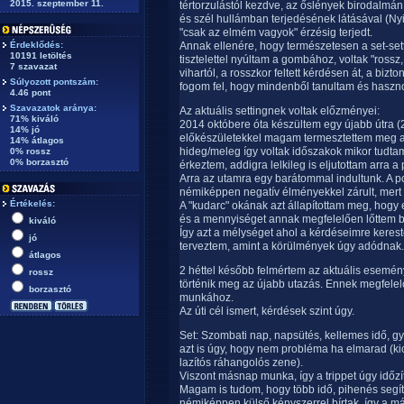
2015. szeptember 11.
tértorzulástól kezdve, az őslények birodalmá
és szél hullámban terjedésének látásával (Ny
"csak az elmém vagyok" érzésig terjedt.
Érdeklődés:
Annak ellenére, hogy természetesen a set-set
10191 letöltés
tisztelettel nyúltam a gombához, voltak "rossz,
7 szavazat
vihartól, a rosszkor feltett kérdésen át, a biz
Súlyozott pontszám:
fogom fel, hogy mindenből tanultam és haszn
4.46 pont
Szavazatok aránya:
Az aktuális settingnek voltak előzményei:
71% kiváló
2014 októbere óta készültem egy újabb útra (2 
14% jó
előkészületekkel magam termesztettem meg az ú
14% átlagos
hideg/meleg így voltak időszakok mikor tudt
0% rossz
0% borzasztó
érkeztem, addigra lelkileg is eljutottam arra
Arra az utamra egy barátommal indultunk. A po
némiképpen negatív élményekkel zárult, mert 
Értékelés:
A "kudarc" okának azt állapítottam meg, hogy
és a mennyiséget annak megfelelően lőttem be,
kiváló
Így azt a mélységet ahol a kérdéseimre kerest
jó
terveztem, amint a körülmények úgy adódnak.
átlagos
2 héttel később felmértem az aktuális esemény
rossz
történik meg az újabb utazás. Ennek megfele
borzasztó
munkához.
Az úti cél ismert, kérdések szint úgy.
Set: Szombati nap, napsütés, kellemes idő, 
azt is úgy, hogy nem probléma ha elmarad (kic
lazítós ráhangolós zene).
Viszont másnap munka, így a trippet úgy időzí
Magam is tudom, hogy több idő, pihenés segít
némiképpen külső kényszerrel bírtak, így a m