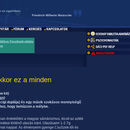
ön az egyénben.
Friedrich Wilhelm Nietzsche
ublikus Facebook-oldala
va
akkor ez a minden
w kit)
an)
os cigi duplája) és egy másik szokásos mennyiségű
hoz, hogy behúzzon a mélybe.
ban érdeklődni a magyar sámánizmus, kicsit az azték
okkal történő utazás iránt. Utazásaim 1-2.7g
lommal nappal. Az élményeim gyenge CsuSzek-től és