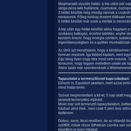
Megmaradó vizuális hatás: a trip utáni pár n
sárga-piros-kék hullámok, csarnokok, oszlopo
3 héttel később még mindig vannak a csukott sz
mintasorok. Főleg boldog érzelmi töltéssel re
6 héttel később már ezek a minták is minimáli
A trip után egy héttel később abba hagytam a f
szokásos kattogás, érzelmi labilitás, enyhe dep
kezdem érezni, hogy energia szintem, tudat
ingerlékenységben és a gyökér munkatársak 
Az útról azt mondhatom, hogy a kérdéseimre n
honnan erednek. Így többet kaptam, mint egys
Egy ideig ilyen nagy útra most nem indulok. 
tervezem, hogy legyen mellettem valaki aki tap
Akkor talán már szembenézek a félelmeimmel 
Tapasztalat a termesztéssel kapcsolatban:
Először is, Equadort akartam, mert azzal print-
mind hatás terén.
Szóval megrendeltem a kit-et, 5 nap alatt meg
javasolt termesztési eljárást.
Mivel mar volt termesztő tapasztalatom, tudt
házban ahol élek...nem csak 5 perc lesz ahhoz
építenem.
Doboz, zacsi, fecsi rendben, de az oltandó b
szétfőtt, másik része láthatóan csontra van s
követtem el ilyen hibákat