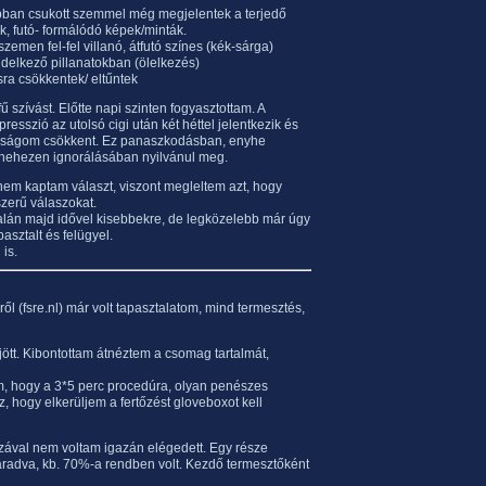
apban csukott szemmel még megjelentek a terjedő
k, futó- formálódó képek/minták.
emen fel-fel villanó, átfutó színes (kék-sárga)
ndelkező pillanatokban (ölelkezés)
sra csökkentek/ eltűntek
ű szívást. Előtte napi szinten fogyasztottam. A
resszió az utolsó cigi után két héttel jelentkezik és
osságom csökkent. Ez panaszkodásban, enyhe
nehezen ignorálásában nyilvánul meg.
em kaptam választ, viszont megleltem azt, hogy
zerű válaszokat.
Talán majd idővel kisebbekre, de legközelebb már úgy
asztalt és felügyel.
is.
ről (fsre.nl) már volt tapasztalatom, mind termesztés,
jött. Kibontottam átnéztem a csomag tartalmát,
am, hogy a 3*5 perc procedúra, olyan penészes
, hogy elkerüljem a fertőzést gloveboxot kell
úzával nem voltam igazán elégedett. Egy része
záradva, kb. 70%-a rendben volt. Kezdő termesztőként