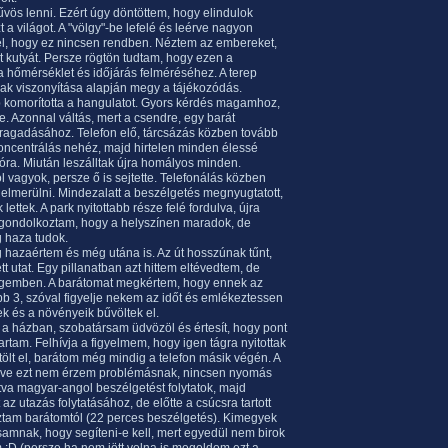
űvös lenni. Ezért úgy döntöttem, hogy elindulok
a világot. A "völgy"-be lefelé és leérve nagyon
t el, hogy ez nincsen rendben. Néztem az embereket,
t kutyát. Persze rögtön tudtam, hogy ezen a
a hőmérséklet és időjárás felméréséhez. A terep
yak viszonyítása alapján megy a tájékozódás.
bb komorította a hangulatot. Gyors kérdés magamhoz,
e. Azonnal váltás, mert a csendre, egy barát
ragadásához. Telefon elő, tárcsázás közben tovább
koncentrálás nehéz, majd hirtelen minden élessé
tóra. Miután leszálltak újra homályos minden.
l vagyok, persze ő is sejtette. Telefonálás közben
 elmerülni. Mindezalatt a beszélgetés megnyugtatott,
lettek. A park nyitottabb része felé fordulva, újra
 elgondolkoztam, hogy a helyszínen maradok, de
 haza tudok.
 hazaértem és még utána is. Az út hosszúnak tűnt,
tt utat. Egy pillanatban azt hittem eltévedtem, de
égemben. A barátomat megkértem, hogy ennek az
bb 3, szóval figyelje nekem az időt és emlékeztessen
ek és a növényeik bűvöltek el.
a házban, szobatársam üdvözöl és értesít, hogy pont
rtam. Felhívja a figyelmem, hogy igen tágra nyitottak
lt el, barátom még mindig a telefon másik végén. A
ülve ezt nem érzem problémásnak, nincsen nyomás
va magyar-angol beszélgetést folytatok, majd
az utazás folytatásához, de előtte a csúcsra tartott
csúztam barátomtól (22 perces beszélgetés). Kimegyek
samnak, hogy segíteni-e kell, mert egyedül nem birok