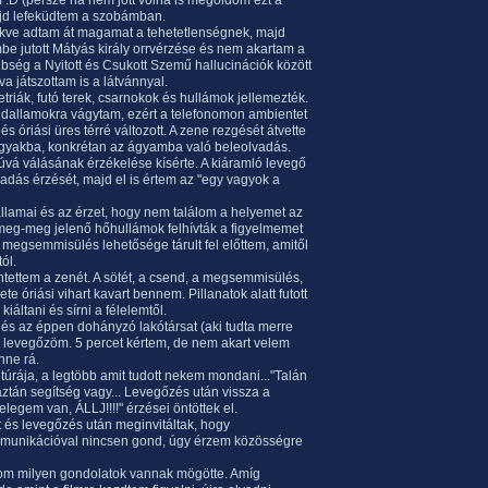
m :D (persze ha nem jött volna is megoldom ezt a
majd lefeküdtem a szobámban.
fekve adtam át magamat a tehetetlenségnek, majd
e jutott Mátyás király orrvérzése és nem akartam a
nbség a Nyitott és Csukott Szemű hallucinációk között
 játszottam is a látvánnyal.
riák, futó terek, csarnokok és hullámok jellemezték.
b dallamokra vágytam, ezért a telefonomon ambientet
s óriási üres térré változott. A zene rezgését átvette
tárgyakba, konkrétan az ágyamba való beleolvadás.
vá válásának érzékelése kísérte. A kiáramló levegő
adás érzését, majd el is értem az "egy vagyok a
allamai és az érzet, hogy nem találom a helyemet az
 meg-meg jelenő hőhullámok felhívták a figyelmemet
 megsemmisülés lehetősége tárult fel előttem, amitől
ól.
ntettem a zenét. A sötét, a csend, a megsemmisülés,
e óriási vihart kavart bennem. Pillanatok alatt futott
áltani és sírni a félelemtől.
és az éppen dohányzó lakótársat (aki tudta merre
g levegőzöm. 5 percet kértem, de nem akart velem
nne rá.
túrája, a legtöbb amit tudott nekem mondani..."Talán
ztán segítség vagy... Levegőzés után vissza a
legem van, ÁLLJ!!!!" érzései öntöttek el.
t és levegőzés után meginvitáltak, hogy
ommunikációval nincsen gond, úgy érzem közösségre
udom milyen gondolatok vannak mögötte. Amíg