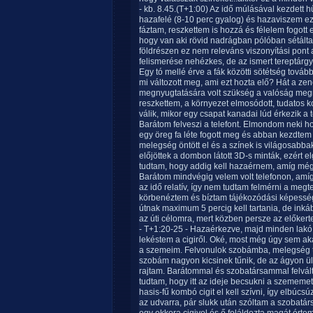
- kb. 8.45.(T+1:00) Az idő múlásával kezdett h
hazafelé (8-10 perc gyalog) és hazaviszem ezt 
fáztam, reszkettem is hozzá és félelem fogot
hogy van aki rövid nadrágban pólóban sétálta
földrészen ez nem releváns viszonyítási pont 
felismerése nehézkes, de az ismert tereptárg
Egy tó mellé érve a fák közötti sötétség tová
mi változott meg, ami ezt hozta elő? Hát a zen
megnyugtatására volt szükség a valóság meg
reszkettem, a környezet elmosódott, tudatos 
válik, mikor egy csapat kanadai lúd érkezik a 
Barátom felveszi a telefont. Elmondom neki ho
egy öreg fa léte fogott meg és abban kezdtem
melegség öntött el és a színek is világosabbak 
előjöttek a dombon látott 3D-s minták, ezért
tudtam, hogy addig kell hazaérnem, amíg még
Barátom mindvégig velem volt telefonon, amíg
az idő relatív, így nem tudtam felmérni a megte
körbenéztem és bíztam tájékozódási képess
útnak maximum 5 percig kell tartania, de inká
az úti célomra, mert közben persze az előkert
- T+1:20-25 - Hazaérkezve, majd minden lakó 
lekéstem a cigiről. Oké, most még úgy sem aka
a szemeim. Felvonulok szobámba, melegség tö
szobám nagyon kicsinek tűnik, de az ágyon 
rajtam. Barátommal és szobatársammal felvált
tudtam, hogy itt az ideje becsukni a szememet 
hasis-fű kombó cigit el kell szívni, így elbú
az udvarra, pár slukk után szóltam a szobatár