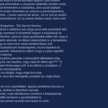
e amint a filmre kezdtem figyelni, újra olvadni
gyik pillanatban a vészjósló aláfestés minden rossz
nal felmentem a szobámba, ahol azzal találtam
rt ezután kimentem az udvarra a gondolataimhoz,
m...I never want to be alone...és ez volt az amiért
llett találnom. Ez az amivel életem során soha nem
b, Kingsman - The Secret Service.
t fut a látótéren pár sárga-piros-kék pontokból álló
gy szemmel is követhető legyen a haladásuk és
 ellenére, párszor olyan gondolatok jöttek elő, hogy a
dni akarnak, és fejben válaszoltam is a támadásra.
gy ez most nem olyan kérdés/válasz volt.
 szobatársam hülyeségeket, vicces képeket és
gyelnék. Ránézek és látom, hogy a csúcs cigimtől
 internet.
zárlós jelenetei a belassított effektekkel elég
g be van lassítva, vagy csak én látom így???" :D
yelv fontossága volt. 4-en ültünk a szobában, 3
et, beszélgetünk.
és rálátás, hogy véget ért a trip.
n, kicsi film nézegetés youtube-on, majd alvás.
k, de erre számítottam. Igazán probléma nincsen a
ai, érzései a fejemben vannak.
ezek, csak robotikusan csinálom a feladataimat.
tették rendezni a gondolatokat is.
iónak semmi nyomát nem lelem és erős