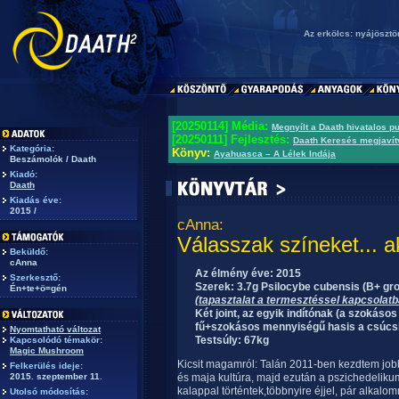
Az erkölcs: nyájöszt
[20250114] Média:
Megnyílt a Daath hivatalos p
[20250111] Fejlesztés:
Daath Keresés megjavít
Kategória:
Könyv:
Ayahuasca – A Lélek Indája
Beszámolók / Daath
Kiadó:
Daath
Kiadás éve:
2015 /
cAnna:
Válasszak színeket... 
Beküldő:
cAnna
Az élmény éve: 2015
Szerkesztő:
Szerek: 3.7g Psilocybe cubensis (B+ gro
Én+te+ö=gén
(tapasztalat a termesztéssel kapcsolatb
Két joint, az egyik indítónak (a szokás
fű+szokásos mennyiségű hasis a csúcs
Nyomtatható változat
Testsúly: 67kg
Kapcsolódó témakör:
Magic Mushroom
Kicsit magamról: Talán 2011-ben kezdtem job
Felkerülés ideje:
2015. szeptember 11.
és maja kultúra, majd ezután a pszichedelikum
kalappal történtek,többnyire éjjel, pár alka
Utolsó módosítás: