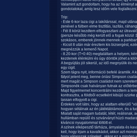
Valamint azt gondoltam, hogy ha az élményt a h
gondolatokat, amíg lesz időm vele foglalkozni
Trip:
- Este 6-kor laza cigi a lakótárssal, majd utá
zenével a fülben elme tisztítás, lazítás, ráhan
- Fél 8 körül kezdtem elfogyasztani az útravaló
(persze később még került elő a fogak közül :D
szokásos, emberek jönnek-mennek a parkban,
- Kicsit 8 után már éreztem kis bizsergést, ezé
megnézzük a lemenő Napot.
- 8.20-kor (T+0:40) megtaláltam a helyem, k
kezdenek élénkülni és úgy döntök jöhet a kil
A begyújtás jól sikerül, az idő megnyúlik és 
egy cigit.
Szem tágra nyit, információ befelé áramlik. 
fátyol jelent meg, benne óriási Simpson csal
mert magát a Simpson családot nem szeretem).
Simpsonék csak halványan futnak az előtérben,
Majd figyelmemet koncentrálni kezdtem a lem
kontrasztra, a földből ecsetként kibújó szürk
lassan elfogyott a cigi.
Érdekes volt látni, hogy az alattam elterülő "v
hogyan sétálnak az én játéktáblámon, és a tud
Mialatt saját magam tudatát, létét, reálisnak, a
hullámban repülő és szivárványt húzó madara
kíváncsi nyugalommal töltött el.
A színek elképesztő tárháza, árnyalata és ka
kell, hogy írjam a kavalkádot, akkor azt mon
hogy válasszak színeket...akkor ez a minden v