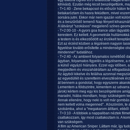
egy ekkora cigivel és ő feláldozta magát érte
kihívást). Ezután még kicsit beszélgettünk, 
- T+1:40 - Zene bekapcsol és először háton 
betakaróztam és hasra feküdtem, mivel eszemb
sorsára jutni. Ekkor már nem igazán volt külö
és a beszűrődő lemenő Nap fényeit kihasználva
A látványt "szokásos" megjelenő színes geomet
- T+2:00-10 - A gyors goa trance után lágyab
kerestem. Ez kellett. A geometriák hullámokká é
a testem is és elkezdődött az érzékelt terep
Ezt az érzést közben a légzésem nagyon lassú
figyelése tovább erősítette a mindenségbe olv
mindennel" tudatához.
- T+2:40 - Az ambient folyamatos ismétlődő d
ágyban, folyamatos figyelés a légzésemre, a
a külső vigyázó hiányára. Ezzel egy időben, a
megijedtem és visszahátráltam az elfogadását
Az ágyból kikelve és felállva azonnal megszü
az egyedüllét és szeretteim elvesztésének érzet
át bennem a gondolat, hogy egyszerre akarok ki
Lementem a földszintre, kimentem az udvarra 
járok) kértem meg egy kis beszélgetésre amí
maradni, hiába mondtam, hogy szükségem le
Annak ellenére, hogy neki is volt már gombás 
nem kellett volna megenned"...Köszönöm, te a
szobámba, ahol a "megakarom állítani, ebből e
- T+3:10 - A többiek a nappaliban néztek filme
csatlakozzam, így most csatlakoztam is. A k
van szükségem.
A film az American Sniper. Láttam már, így t