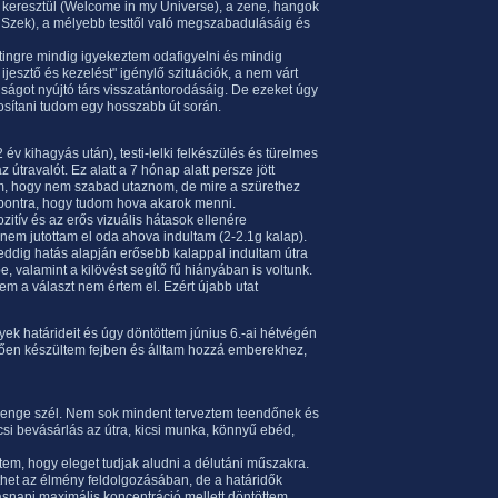
n keresztül (Welcome in my Universe), a zene, hangok
iSzek), a mélyebb testtől való megszabadulásáig és
tingre mindig igyekeztem odafigyelni és mindig
 ijesztő és kezelést" igénylő szituációk, a nem várt
tonságot nyújtó társ visszatántorodásáig. De ezeket úgy
osítani tudom egy hosszabb út során.
év kihagyás után), testi-lelki felkészülés és türelmes
travalót. Ez alatt a 7 hónap alatt persze jött
am, hogy nem szabad utaznom, de mire a szürethez
 a pontra, hogy tudom hova akarok menni.
zitív és az erős vizuális hátasok ellenére
nem jutottam el oda ahova indultam (2-2.1g kalap).
 eddig hatás alapján erősebb kalappal indultam útra
 valamint a kilövést segítő fű hiányában is voltunk.
em a választ nem értem el. Ezért újabb utat
ek határideit és úgy döntöttem június 6.-ai hétvégén
lően készültem fejben és álltam hozzá emberekhez,
gyenge szél. Nem sok mindent terveztem teendőnek és
si bevásárlás az útra, kicsi munka, könnyű ebéd,
tem, hogy eleget tudjak aludni a délutáni műszakra.
het az élmény feldolgozásában, de a határidők
ásnapi maximális koncentráció mellett döntöttem.