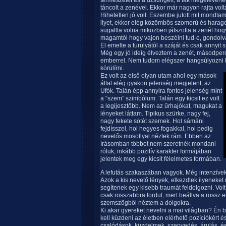
természetet és a dzsungelt, a fák megelevened
táncolt a zenével. Ekkor már nagyon rajta volta
Hihetetlen jó volt. Eszembe jutott mit mondt
ilyet, ekkor elég közömbös szomorú és haragos
sugallta volna miközben játszotta a zenét ho
magamtól hogy vajon beszélni tud-e, gondolvá
El emelte a furulyától a száját és csak annyit s
Még egy jó ideig élveztem a zenét, másodper
emberrel. Nem tudom elégszer hangsúlyozni ho
körülírni.
Ez volt az első olyan utam ahol egy mások
által elég gyakori jelenség megjelent, az
Ufók. Talán épp annyira fontos jelenség mint
a “szem” szimbólum. Talán egy kicsit ez volt
a legijesztőbb. Nem az űrhajókat, magukat a
lényeket láttam. Tipikus szürke, nagy fej,
nagy fekete sötét szemek. Hol sámáni
fejdísszel, hol hegyes fogakkal, hol pedig
nevetős mosollyal néztek rám. Ebben az
írásomban többet nem szeretnék mondani
róluk, inkább pozitív karakter formájában
jelentek meg egy kicsit félelmetes formában.
A lefutás szakaszában vagyok. Még intenzívek
Azok a kis nevető lények, elkezdtek ilyeneket
segítenek egy kisebb traumát feldolgozni. Vol
csak rosszabbra fordul, mert beállva a rossz e
szemszögből néztem a dolgokra.
Ki akar gyereket nevelni a mai világban? Én b
kell küzdeni az életben elérhető pozíciókért
csalódások, küzdelmek, szenvedés, árulás, és 