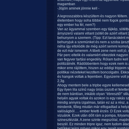
magamban
-Jöjjön aminek jönnie kell -
A legrosszabbra készültem és nagyon féltem
életemben hogy soha többé nem fogok gombázn
egy ember ha fél, nem?)
Van az ágyammal szemben egy tájkép, sötétben
árnyszerű valami villant (sötét de azért villa
behunyom a szemem. (Tipp: Ezt tanácsként m
behunyjuk a szemünket és nem a szoba ijeszt
néha így eltolódik de még azért semmi komoly. 
de ezt már ismerem. A tibeti zene nem volt jó,
Pár perc eltelik és valamiért elkezdek nagy
van fegyver tartási engedély. Rólam tudni ke
politizálnék. Rádöbbentem hogy ezek nem is a
mikor erre rájöttem, hiszen az eddigi tripjei
politikai nézeteket kezdtem boncolgatni. Ekkor
és hangok voltak a fejemben. Egyszerre volt je
2,3g.
Ahogy mentem bele a tripbe egyre kellemesebb
Egy ilyen lila színű nagy óriás úszott el fele
de nem bántóan, inkább olyan “ébresztő!” st
helyén agyak voltak és azokon is egy rakás 
mindig annyira izgalmas, talán ez az a rész, 
mindenik, főleg miután már elfogadtad a hel
valóságból…. ember feletti érzés :D Ezek volt
vizuálok. Ezek után dőlt rám a pompa, folyam
szinesztéziák. A zene szinte megszólal, maj
beszél. Ez minden tripre igaz, nem tudom átadn
betűkkel leírni milyen mikor egy zenét gombáz