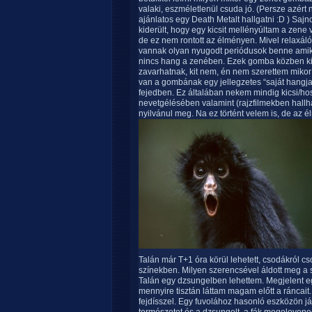
valaki, eszméletlenül csuda jó. (Persze azért
ajánlatos egy Death Metalt hallgatni :D ) Saj
kiderült, hogy egy kicsit mellényúltam a zene 
de ez nem rontott az élményen. Mivel relaxáló
vannak olyan nyugodt periódusok benne amik
nincs hang a zenében. Ezek gomba közben ki
zavarhatnak, kit nem, én nem szerettem mikor
van a gombának egy jellegzetes “saját hangja
fejedben. Ez általában nekem mindig kicsi/h
nevetgélésében valamint (rajzfilmekben hallh
nyilvánul meg. Na ez történt velem is, de a
Talán már T+1 óra körül lehetett, csodákról cs
színekben. Milyen szerencsével áldott meg a s
Talán egy dzsungelben lehettem. Megjelent e
mennyire tisztán láttam magam előtt a ráncait.
fejdísszel. Egy fuvolához hasonló eszközön játs