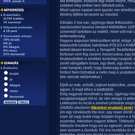
Ma elmegyek, elutazok egy olyan helyre, mely
2019. január 2.
szebbet még ember nem láthatott soha...
Mivel sajnos nappal nem igazán van lehetősé
élmény éjfélre tervezem az indulást.
Érdeklődés:
11709 letöltés
14 szavazat
Délután 2 óra van, úgyhogy ideje felkészülni,
utazásomból tanulva mindent feltöltöttem 100%-r
Súlyozott pontszám:
4.18 pont
szívemből tartottam az estétől, mivel volt már
kellemetlenség.
Szavazatok aránya:
79% kiváló
Nagyon alaposan felkészültem tehát, kilógó, hü
0% jó
kiakasztott ruhákat, kabátokat (FŐLEG A KABÁT
0% átlagos
kellett lábalol tennem, a Teregetőt. Beállítot
0% rossz
biztosan nem fog zavarni összecsukva, egy kép
21% borzasztó
Kiválasztottam a zenéket, kizárólag nyugodt,
zenét válogattam össze, egy tibeti, egy sima r
csak hangok) zenét, hogy biztonság esetére vál
Értékelés:
fontos! Nem bízhatjuk a netre meg a youtubera
kiváló
tele vannak reklámokkal.)
jó
Eljött az este, erősítő, joghurt bekészítve, zene
átlagos
ágyon, ő majd kihoz a badtripből.
rossz
Elég nagynak mondható a lakás, úgyhogy má
borzasztó
nyugtalansággal tölt el, de rám amúgy is jellem
Lefekszem és kicsit a zenével próbálok megny
zöldfülű utazásom
(Idegeket nyugtató zene)
m
jön egy vízválasztó trip lesz, egy olyan döntő
ezen áll vagy bukik hogy folytatni fogom e a N
eszembe, miközben nagyon féltem. Többször é
többször éreztem hogy ezt az egészet, amire
sem veszem a Gombát. Fél óra hezitálás és r
testembe, majd egy részét az agyamba. Nyaki