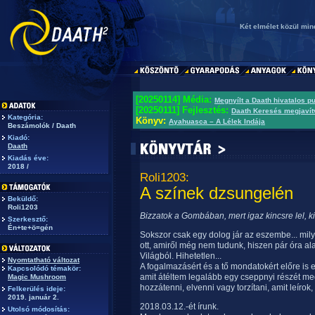
Két elmélet közül mi
[20250114] Média:
Megnyílt a Daath hivatalos p
[20250111] Fejlesztés:
Daath Keresés megjavít
Kategória:
Könyv:
Ayahuasca – A Lélek Indája
Beszámolók / Daath
Kiadó:
Daath
Kiadás éve:
2018 /
Roli1203:
A színek dzsungelén
Beküldő:
Roli1203
Bizzatok a Gombában, mert igaz kincsre lel, 
Szerkesztő:
Én+te+ö=gén
Sokszor csak egy dolog jár az eszembe... mily
ott, amiről még nem tudunk, hiszen pár óra al
Világból. Hihetetlen...
Nyomtatható változat
A fogalmazásért és a tő mondatokért előre is 
Kapcsolódó témakör:
amit átéltem legalább egy cseppnyi részét m
Magic Mushroom
hozzátenni, elvenni vagy torzítani, amit leírok, 
Felkerülés ideje:
2019. január 2.
2018.03.12.-ét írunk.
Utolsó módosítás: