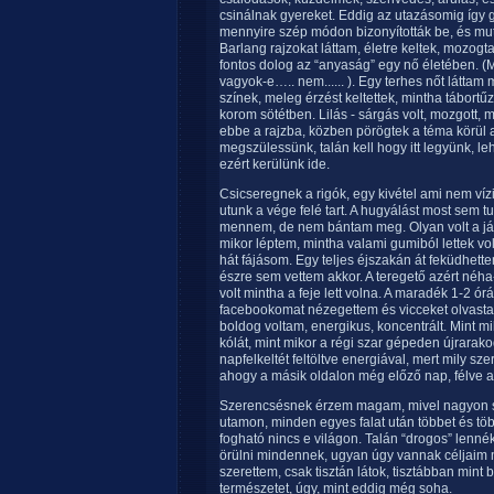
csinálnak gyereket. Eddig az utazásomig így 
mennyire szép módon bizonyították be, és mu
Barlang rajzokat láttam, életre keltek, mozog
fontos dolog az “anyaság” egy nő életében. (M
vagyok-e….. nem...... ). Egy terhes nőt láttam
színek, meleg érzést keltettek, mintha tábortűz
korom sötétben. Lilás - sárgás volt, mozgott, 
ebbe a rajzba, közben pörögtek a téma körül
megszülessünk, talán kell hogy itt legyünk, l
ezért kerülünk ide.
Csicseregnek a rigók, egy kivétel ami nem vízi
utunk a vége felé tart. A hugyálást most sem tu
mennem, de nem bántam meg. Olyan volt a jár
mikor léptem, mintha valami gumiból lettek vo
hát fájásom. Egy teljes éjszakán át feküdhette
észre sem vettem akkor. A teregető azért néha
volt mintha a feje lett volna. A maradék 1-2 
facebookomat nézegettem és vicceket olvasta
boldog voltam, energikus, koncentrált. Mint mi
kólát, mint mikor a régi szar gépeden újrar
napfelkeltét feltöltve energiával, mert mily sz
ahogy a másik oldalon még előző nap, félve a
Szerencsésnek érzem magam, mivel nagyon s
utamon, minden egyes falat után többet és t
fogható nincs e világon. Talán “drogos” lennék
örülni mindennek, ugyan úgy vannak céljaim m
szerettem, csak tisztán látok, tisztábban mint
természetet, úgy, mint eddig még soha.