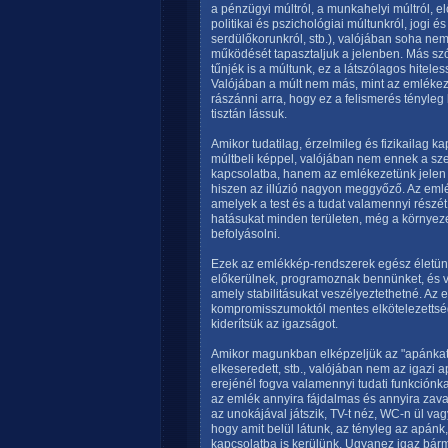
a pénzügyi múltról, a munkahelyi múltról, e
politikai és pszichológiai múltunkról, jogi 
serdülőkorunkról, stb.), valójában soha ne
működését tapasztaljuk a jelenben. Más sz
tűnjék is a múltunk, ez a látszólagos hite
Valójában a múlt nem más, mint az emlékez
rászánni arra, hogy ez a felismerés tényleg
tisztán lássuk.
Amikor tudatilag, érzelmileg és fizikailag 
múltbeli képpel, valójában nem ennek a sz
kapcsolatba, hanem az emlékezetünk jelen p
hiszen az illúzió nagyon meggyőző. Az em
amelyek a test és a tudat valamennyi részét 
hatásukat minden területen, még a környez
befolyásolni.
Ezek az emlékkép-rendszerek egész életünk
előkerülnek, programoznak bennünket, és 
amely stabilitásukat veszélyeztethetné. Az e
kompromisszumoktól mentes elkötelezettség
kiderítsük az igazságot.
Amikor magunkban elképzeljük az "apánkat
elkeseredett, stb., valójában nem az igazi
erejénél fogva valamennyi tudati funkciónkat
az emlék annyira fájdalmas és annyira zava
az unokájával játszik, TV-t néz, WC-n ül vagy
hogy amit belül látunk, az tényleg az apánk
kapcsolatba is kerülünk. Ugyanez igaz bárm