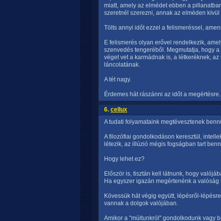
miatt, amely az elmédet ebben a pillanatban
szeretnél szerezni, annak az elméden kívül 
Tölts annyi időt ezzel a felismeréssel, ame
E felismerés olyan erővel rendelkezik, ame
szenvedés tengeréből. Megmutatja, hogy a s
véget vet a karmádnak is, a létkeréknek, az 
láncolatának.
A tét nagy.
Érdemes hát rászánni az időt a megértésre.
6.
cellux
A tudati folyamataink megtévesztenek benn
A filozófiai gondolkodáson keresztül, intell
létezik, az illúzió mégis fogságban tart ben
Hogy lehet ez?
Először is, tisztán kell látnunk, hogy valój
Ha egyszer igazán megértenénk a valóság t
Kövessük hát végig együtt, lépésről-lépésre
vannak a dolgok valójában.
Amikor a "múltunkról" gondolkodunk vagy bes