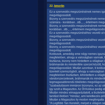
22.
bmerlin
Ez a szenvedés megszünésének nemes igazsà
megvilàgosodott.
Bizony a szenvedés megszünésének nemes 
szàmàra - koràbban...stb.,..., értelmem meg
Bizony, a szenvedés megszünésének nemes
koràbban...stb.,..., értelmem megvilàgosodot
Ez a szenvedés megszünéséhez vezetö ut ne
megvilàgosodott.
Bizony, a szenvedés megszünéséhez vezetö u
megvilàgosodott.
Bizony, a szenvedés megszünéséhez vezetö ut
megvilàgosodott.
Koldusok, ameddig eme négy nemes igazsà
megfelelöen, ahogy a valosàgban vannak, 
tisztàzva, bizony nem hirdettem a vilàgban
bràhmanàk és mindenféle szerzet között, h
megvilàgosodàst. Miutàn azonban, ti kold
tizenkét szemszögböl, ahogy a valosàgban 
megfelelöen tisztàztam, kihirdettem a vilàg
vàndorszerzetesek, bràhmanàk és mindenfél
legmagasabbrendü tökéletes megvilàgosodà
"szabadulàsom immàron bizonyos, ez az utol
igy szolt a Magasztos. Az Öt Koldus pedig
Miutàn mindez elmagyaràztatott, a tiszteletr
tanitàst illetöen "mindaz, ami keletkezés-je
Miutàn a Magasztos ily modon megforgatta a
"A Legföbb Tan Kerekét, melyet e vilàgon 