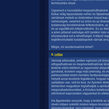
természetes része.
Ugyanezt a hozzáállást megvalósíthatnánk az
fizikai világ tapasztalata nehéz és fájdalmas
sérülések mellett az életünkben helyet kap 
nehézségek, valamint az öröm és az élvezet 
tudatosság birodalmának felfedezésére, az 
és az együttérzés kifejlesztésére. Ez az é
a jelen pillanat valósága elől (amikor más va
elszalasztjuk ezt a lehetőséget. A létező 
legkifinomultabb tudatállapotok várnak arra
Mégis, mi vesztenivalónk lehet?
8.
cellux
Vannak pillanatok, amikor egészen jól érez
elfogadhatónak és megmunkálhatónak tűnik.
testünk máris kibillent az egyensúlyi állapo
gondolat, érzelem vagy más jelenség, és má
párbeszéddel kísért mentális fantáziavilágb
helyett azzal kezdünk foglalkozni, hogyan 
valójában van, volt és lesz. Az ilyenkor déde
túlmenően magukban foglalhatják a spirituá
megszabadulásunkkal, a Krisztus-tudatoss
elérésével kapcsolatos vágyainkat és elképz
Ha figyelembe vesszük, hogy a testünk az a
révén milyen sokrétű módon képes kiszolgál
álmodozásainkat, nem meglepő, hogy milye