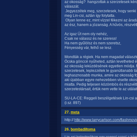
az okosság?  hangzottak a szerzetesek ké
válaszát.
 Jegyezzétek meg, szerzetesek, hogy senki 
meg Lin-csi, aztán így folytatta.
 Olyan lenne ez, mint vízzel fékezni az ára
az ész, hanem a józanság. A hűvös, részvé
Az igaz Út nem oly nehéz,
Csak ne válassz és ne szeress!
Ha nem gyűlölsz és nem szeretsz,
Fényesség vár, felhő se lesz.
Mondták a régiek. Ha nem magadat választo
Ócska gönccé nyűheted, aztán levetheted é
az okosság leküzdésének egyetlen módja. 
szerzetesek, leplezzétek le gyanútlanabb társ
leghasznosabb munka, amire az okosság fogha
aki újabban egyre nehezebben viselte okossá
miatta. Pedig teljesen közömbös és részvétl
szerzetestársait, értük nem vette le az utál
SU-LA-CE: Reggeli beszélgetések Lin-csi a
(i.sz. 897)
27.
meta
http://
http://www.larrycarlson.com/flashmo
26.
bombadiltoma