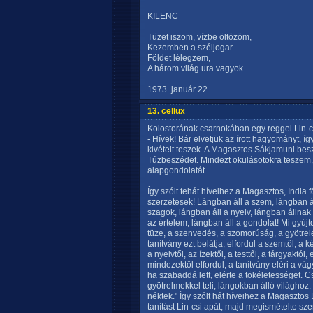
KILENC
Tüzet iszom, vízbe öltözöm,
Kezemben a széljogar.
Földet lélegzem,
A három világ ura vagyok.
1973. január 22.
13.
cellux
Kolostorának csarnokában egy reggel Lin-csi
- Hívek! Bár elvetjük az írott hagyományt, 
kivételt teszek. A Magasztos Sákjamuni bes
Tűzbeszédet. Mindezt okulásotokra teszem,
alapgondolatát.
Így szólt tehát híveihez a Magasztos, India
szerzetesek! Lángban áll a szem, lángban ál
szagok, lángban áll a nyelv, lángban állnak a
az értelem, lángban áll a gondolat! Mi gyúj
tüze, a szenvedés, a szomorúság, a gyötre
tanítvány ezt belátja, elfordul a szemtől, a ké
a nyelvtől, az ízektől, a testtől, a tárgyaktól
mindezektől elfordul, a tanítvány eléri a v
ha szabaddá lett, elérte a tökéletességet. 
gyötrelmekkel teli, lángokban álló világhoz.
néktek." Így szólt hát híveihez a Magasztos
tanítást Lin-csi apát, majd megismételte sz