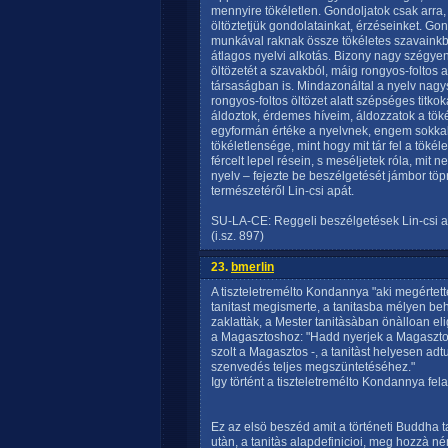
mennyire tökéletlen. Gondoljatok csak arra
öltöztetjük gondolatainkat, érzéseinket. Gon
munkával raknak össze tökéletes szavainkbó
átlagos nyelvi alkotás. Bizony nagy szégye
öltözetét a szavakból, máig rongyos-foltos 
társaságban is. Mindazonáltal a nyelv nag
rongyos-foltos öltözet alatt szépséges titko
áldoztok, érdemes híveim, áldozzatok a tök
egyformán értéke a nyelvnek, engem sokkal 
tökéletlensége, mint hogy mit tár fel a töké
fércelt lepel résein, s meséljetek róla, mit n
nyelv – fejezte be beszélgetését jámbor töp
természetéről Lin-csi apát.
SU-LA-CE: Reggeli beszélgetések Lin-csi a
(i.sz. 897)
23.
bmerlin
A tiszteletremélto Kondannya "aki megértette"
tanitast megismerte, a tanitasba mélyen beh
zaklattàk, a Mester tanitàsàban önàlloan el
a Magasztoshoz: "Hadd nyerjek a Magasztos j
szolt a Magasztos -, a tanitàst helyesen adtu
szenvedés teljes megszüntetéséhez."
Igy történt a tiszteletremélto Kondannya fel
Ez az elsö beszéd amit a történeti Buddha 
utàn, a tanitàs alapdefinicioi, meg hozzà né