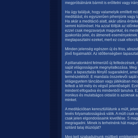
megpróbálnánk bármit is erőltetni vagy irán
Ha úgy találjuk, hogy valamelyik említett
meditálást, és egyszerűen pihenjünk vagy la
Ha akár a meditáció alatt, akár utána érdek
semmi különöset. Ha azzal töltjük az időn
ezzel csak megzavarjuk magunkat, és meste
gyakorlás jelei, és átmeneti eseményeknek k
megtapasztalni ezeket, mert ez csak eltorzí
Minden jelenség egészen új és friss, abszolú
jövő fogalmaitól. Az időtlenségben tapasztal
A pillanatonként felmerülő új felfedezések,
saját világosságunk megnyilatkozása. Meg 
látni  a tapasztalás fénylő sugaraiként, 
természetéből. E mandala összetevői saját 
világegyetem táncában vagy játékában mozo
felfedi a lét mély és végső jelentőségét. E
mindent elfogadva és mindenből tanulva. E
ironikus és mulatságos oldalát is azoknak 
minket.
A meditációban keresztüllátunk a múlt, jele
levés folyamatosságává válik. A múlt csak e
csak jelen elgondolásaink kivetítése. S maga
megragadni. Minek is terhelnénk hát magunk
szilárd talaj illúzióját?
Meg kell szabadulnunk múltbeli emlékeinktő