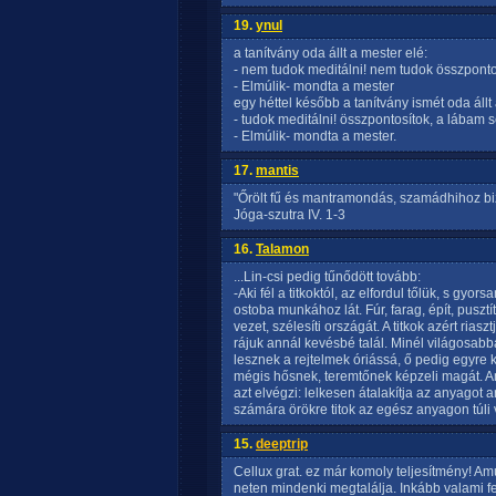
19.
ynul
a tanítvány oda állt a mester elé:
- nem tudok meditálni! nem tudok összpontos
- Elmúlik- mondta a mester
egy héttel később a tanítvány ismét oda állt
- tudok meditálni! összpontosítok, a lábam 
- Elmúlik- mondta a mester.
17.
mantis
"Őrölt fű és mantramondás, szamádhihoz biz
Jóga-szutra IV. 1-3
16.
Talamon
...Lin-csi pedig tűnődött tovább:
-Aki fél a titkoktól, az elfordul tőlük, s gyor
ostoba munkához lát. Fúr, farag, épít, pusztí
vezet, szélesíti országát. A titkok azért riasz
rájuk annál kevésbé talál. Minél világosabba
lesznek a rejtelmek óriássá, ő pedig egyre
mégis hősnek, teremtőnek képzeli magát. A
azt elvégzi: lelkesen átalakítja az anyagot
számára örökre titok az egész anyagon túli vi
15.
deeptrip
Cellux grat. ez már komoly teljesítmény! A
neten mindenki megtalálja. Inkább valami fej