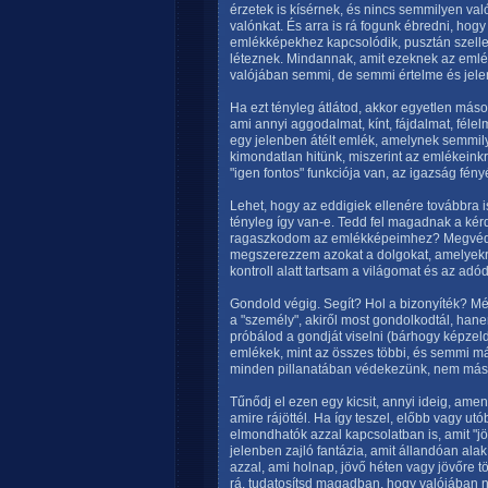
érzetek is kísérnek, és nincs semmilyen val
valónkat. És arra is rá fogunk ébredni, hog
emlékképekhez kapcsolódik, pusztán szelle
léteznek. Mindannak, amit ezeknek az emlé
valójában semmi, de semmi értelme és jele
Ha ezt tényleg átlátod, akkor egyetlen máso
ami annyi aggodalmat, kínt, fájdalmat, féle
egy jelenben átélt emlék, amelynek semmil
kimondatlan hitünk, miszerint az emlékeinkr
"igen fontos" funkciója van, az igazság fény
Lehet, hogy az eddigiek ellenére továbbra is
tényleg így van-e. Tedd fel magadnak a kér
ragaszkodom az emlékképeimhez? Megvéd 
megszerezzem azokat a dolgokat, amelyek
kontroll alatt tartsam a világomat és az adó
Gondold végig. Segít? Hol a bizonyíték? M
a "személy", akiről most gondolkodtál, hane
próbálod a gondját viselni (bárhogy képzel
emlékek, mint az összes többi, és semmi má
minden pillanatában védekezünk, nem más
Tűnődj el ezen egy kicsit, annyi ideig, am
amire rájöttél. Ha így teszel, előbb vagy ut
elmondhatók azzal kapcsolatban is, amit "j
jelenben zajló fantázia, amit állandóan ala
azzal, ami holnap, jövő héten vagy jövőre t
rá, tudatosítsd magadban, hogy valójában 