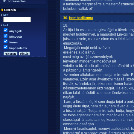
31 hozzászólás
a tanítvány megdicsérte a mestert őszintes
békében váltak el"
Mit:
30.
bombadiltoma
18.
Hol:
Az ifjú Lin-csi aznap egész éjjel a füvek te
anyagok
megtelt holdfénnyel, a magasból Lin-csi haj
könyvtár
játszottak vele, csak az elme és a lélek lab
fórum
eligazodás.
 Megadják majd neki az évek
kapcsolatok
erejéhez a jó irányt,
most még az ifjú szenvedélyek
fényében mindent elmosódva lát 
vetette rá bizakodó pillantását odaföntről a
a pázsit hullámtengerén.
 Az ember általában nem tudja, mire való. Ez
valahová. Ezért akar átváltozni mássá, sze
tiszták, szándéka jó, akkor sem ismer határt.
nélkülözhetetlennek érzi magát. Ha elbukik,
ritkán talál  tűnődött az ember törekvései
hajóját.
 Lám, a fűszál még ki sem dugja fejét a porb
végig élete útját, nem tér le, nem téved el
a fűszálnak jár. Tudja, mire való, tudja, hog
se fölöslegesnek nem érzi magát. Az Ég ala
okosságát  állapította meg keserűen Lin-csi
ember balgaságán.
 Mennyi fáradtságtól, mennyi csalódástól, 
felismerné a szabályt: csak látszunk szabad