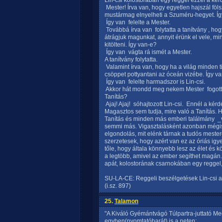
Lin-csi kolostorában egy reggel ezzel a kérd
 Mester! Írva van, hogy egyetlen hajszál f
mustármag elnyelheti a Szuméru-hegyet. Í
 Így van  felelte a Mester.
 Továbbá írva van  folytatta a tanítvány ,
átrágjuk magunkat, annyit érünk el vele, mi
kitölteni. Így van-e?
 Így van  vágta rá ismét a Mester.
A tanítvány folytatta.
 Valamint írva van, hogy ha a világ minden 
csöppet pottyantani az óceán vizébe. Így v
 Így van  felelte harmadszor is Lin-csi.
 Akkor hát mondd meg nekem Mester  fogott
Tanítás?
 Ajaj! Ajaj!  sóhajtozott Lin-csi.  Ennél a
Magasztos sem tudja, mire való a Tanítás. 
Tanítás és minden más emberi találmány  _
semmi más. Vigasztalásként azonban mégis 
elgondolás, mit elénk tárnak a tudós meste
szerzetesek, hogy azért van ez az óriás igy
tőle, hogy általa könnyebb lesz az élet és k
a legtöbb, amivel az ember segíthet magán. 
apát, kolostorának csarnokában egy reggel, 
SU-LA-CE: Reggeli beszélgetések Lin-csi a
(i.sz. 897)
25.
Talamon
"A Kiváló Gyémántvágó Túlpartra-juttató Me
egyben(nyomtatóbarát) is a neten: