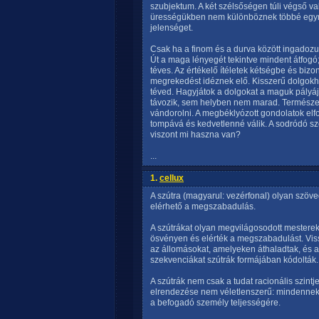
szubjektum. A két szélsőségen túli végső v
ürességükben nem különböznek többé egymá
jelenséget.
Csak ha a finom és a durva között ingadozun
Út a maga lényegét tekintve mindent átfog
téves. Az értékelő ítéletek kétségbe és biz
megrekedést idéznek elő. Kisszerű dolgokho
téved. Hagyjátok a dolgokat a maguk pályáj
távozik, sem helyben nem marad. Természete
vándorolni. A megbéklyózott gondolatok elfo
tompává és kedvetlenné válik. A sodródó s
viszont mi haszna van?
...
1.
cellux
A szútra (magyarul: vezérfonal) olyan szöv
elérhető a megszabadulás.
A szútrákat olyan megvilágosodott mesterek
ösvényen és elérték a megszabadulást. Viss
az állomásokat, amelyeken áthaladtak, és 
szekvenciákat szútrák formájában kódolták.
A szútrák nem csak a tudat racionális szintj
elrendezése nem véletlenszerű: mindennek 
a befogadó személy teljességére.