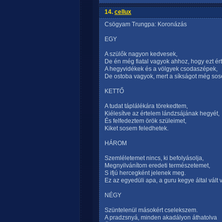
14.
cellux
Csögyam Trungpa: Koronázás
EGY
A szülők nagyon kedvesek,
De én még fiatal vagyok ahhoz, hogy ezt é
A hegyvidékek és a völgyek csodaszépek,
De ostoba vagyok, mert a síkságot még sos
KETTŐ
A tudat táplálékára törekedtem,
Kiélesítve az értelem lándzsájának hegyét,
És felfedeztem örök szüleimet,
Kiket sosem feledhetek.
HÁROM
Szemléletemet nincs, ki befolyásolja,
Megnyilvánítom eredeti természetemet,
S ifjú hercegként jelenek meg.
Ez az egyedüli apa, a guru kegye által vált 
NÉGY
Szüntelenül másokért cselekszem.
A pradzsnyá, minden akadályon áthatolva