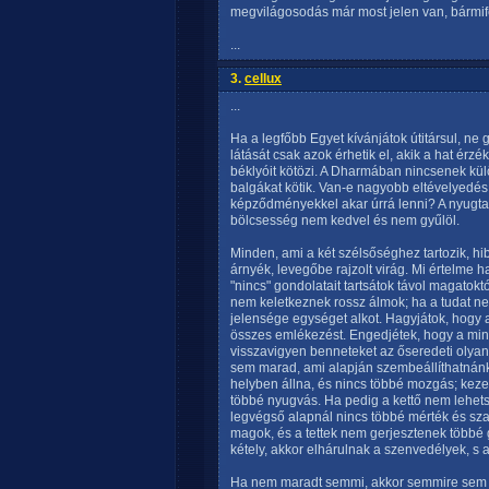
megvilágosodás már most jelen van, bármifé
...
3.
cellux
...
Ha a legfőbb Egyet kívánjátok útitársul, ne 
látását csak azok érhetik el, akik a hat érzé
béklyóit kötözi. A Dharmában nincsenek kül
balgákat kötik. Van-e nagyobb eltévelyedés
képződményekkel akar úrrá lenni? A nyugta
bölcsesség nem kedvel és nem gyűlöl.
Minden, ami a két szélsőséghez tartozik, hi
árnyék, levegőbe rajzolt virág. Mi értelme 
"nincs" gondolatait tartsátok távol magatok
nem keletkeznek rossz álmok; ha a tudat ne
jelensége egységet alkot. Hagyjátok, hogy a
összes emlékezést. Engedjétek, hogy a min
visszavigyen benneteket az őseredeti olyans
sem marad, ami alapján szembeállíthatnánk
helyben állna, és nincs többé mozgás; keze
többé nyugvás. Ha pedig a kettő nem lehetsé
legvégső alapnál nincs többé mérték és szab
magok, és a tettek nem gerjesztenek többé
kétely, akkor elhárulnak a szenvedélyek, s 
Ha nem maradt semmi, akkor semmire sem e