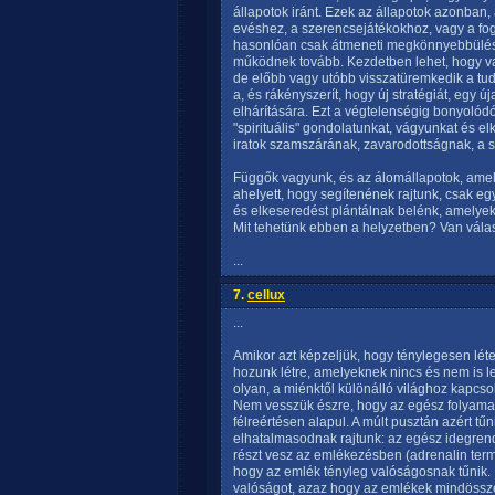
állapotok iránt. Ezek az állapotok azonban,
evéshez, a szerencsejátékokhoz, vagy a fo
hasonlóan csak átmeneti megkönnyebbülést
működnek tovább. Kezdetben lehet, hogy va
de előbb vagy utóbb visszatüremkedik a t
a, és rákényszerít, hogy új stratégiát, egy
elhárítására. Ezt a végtelenségig bonyolód
"spirituális" gondolatunkat, vágyunkat és e
iratok szamszárának, zavarodottságnak, a
Függők vagyunk, és az álomállapotok, amel
ahelyett, hogy segítenének rajtunk, csak egyr
és elkeseredést plántálnak belénk, amelyek
Mit tehetünk ebben a helyzetben? Van vála
...
7.
cellux
...
Amikor azt képzeljük, hogy ténylegesen léte
hozunk létre, amelyeknek nincs és nem is 
olyan, a miénktől különálló világhoz kapcso
Nem vesszük észre, hogy az egész folyamat 
félreértésen alapul. A múlt pusztán azért t
elhatalmasodnak rajtunk: az egész idegrend
részt vesz az emlékezésben (adrenalin term
hogy az emlék tényleg valóságosnak tűnik.
valóságot, azaz hogy az emlékek mindössze