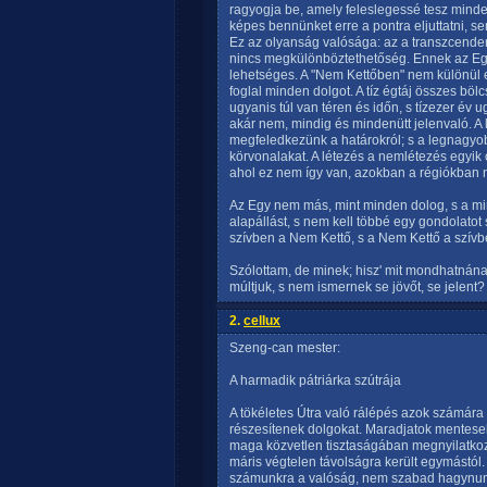
ragyogja be, amely feleslegessé tesz min
képes bennünket erre a pontra eljuttatni, 
Ez az olyanság valósága: az a transzcenden
nincs megkülönböztethetőség. Ennek az Eg
lehetséges. A "Nem Kettőben" nem különül
foglal minden dolgot. A tíz égtáj összes böl
ugyanis túl van téren és időn, s tízezer év u
akár nem, mindig és mindenütt jelenvaló. A
megfeledkezünk a határokról; s a legnagyo
körvonalakat. A létezés a nemlétezés egyik 
ahol ez nem így van, azokban a régiókban n
Az Egy nem más, mint minden dolog, s a mi
alapállást, s nem kell többé egy gondolatot
szívben a Nem Kettő, s a Nem Kettő a szívbe
Szólottam, de minek; hisz' mit mondhatnána
múltjuk, s nem ismernek se jövőt, se jelent?
2.
cellux
Szeng-can mester:
A harmadik pátriárka szútrája
A tökéletes Útra való rálépés azok számára
részesítenek dolgokat. Maradjatok mentesek
maga közvetlen tisztaságában megnyilatkozik
máris végtelen távolságra került egymástól.
számunkra a valóság, nem szabad hagynunk