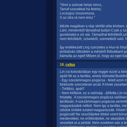
"Ahol a szónak helye nincs,
Tanult szavakkal ha felelsz,
Locsogsz összevissza,
S az útra rá nem lelsz."
Idézte magában a régi strófát séta közben, 
Lám, mindenből támadhat tudás! Csak a sza
gondolatot a víz alá. Támadhat felhőkből,sz
nem felhőkből, szívekből, szemekből való. Ni
Így emlékezett Ling szerzetes a Huo-to foly
próbálván öltöztetni a mélyből fölbukkant g
bámulta az eget! Milyen jó, hogy az eget b
10.
cellux
Lin-csi kolostorában egy reggel ezzel a kér
apát! Mi az a tanítás, amely túlmutat Buddh
- Egy szezámmagos pogácsa - felelt azon 
fürkészte szerzetesei arcát. A hívek zavart
- Tréfálsz, apát?
- Nem tréfálok, ez a valóság - állította Lin-
folytatta.  A szezámmagos pogácsa valóban
tanításán. A szezámmagos pogácsa semmit 
magyarázatok nélkül. Nem így a tanítás, mely
utódok örökké ezeket magyarázzák. Hívek! H
pogácsát! Ne vesződjetek többé szent könyv
mesterekkel, ne erőlködjetek, ne akarjátok é
vessétek el a példát. Nem ezekben van a te