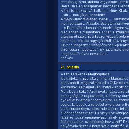
sem ördög, sem Brahma vagy akàrki sem ké
Bölcs Halàla vadasparban mozgàsba lendite
A földi istenek szavàt hallvàn a Négy Kiràly
...stb.,... mozgàsba lenditette.
A Négy Kiràly földjének istenei ... Harminchàr
mennyorszàg ... Alàzatos Szeretet mennyorsz
... a Brahmàhoz hasonlo istenek imigyen szolt
Még abban a pillanatban, abban a szemvil
vilàgàig elhatolt. És a tizezer vilàgsik bele
hatàrtalan, nemes ragyogàs kélt, tulszàrny
Ekkor a Magasztos ünnepélyesen kijelentet
bizonyosan megértette!" Igy hàt a tisztele
megértette" néven neveztetett.
bef. köv.
21.
bmerlin
A Tan Kerekének Megforgatàsa
Igy hallottam: Egy alkalommal a Magaszto
tartozkodott. Megszolitotta ott a Öt Koldus cs
-Koldusok! Két véglet van, melyek az otth
Melyik ez a kettö? Azon gyakorlat is, amely
boldogsàghoz ragaszkodik, ez hitvàny, durv
gyakorlat is, amely önsanyargato, ez szenve
véglet, koldusok, amelyeket elkerülvén a Be
tudàst eredményez, elcsendesülésre, felsö
ellobbanàshoz vezet. És melyik az középsö u
làtàst és tudàst eredményezö, amely elcse
felébredéshez, az ellobanàshoz vezet? Ez
helyénvalo nézet, a helyénvalo indittatàs, 