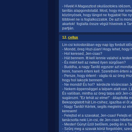
- Hívek! A Magasztost okulásotokra idézem
tanítás alapgondolatát. Most, hogy már ismer
közönyösek, hogy lángot ne fogjatok! Ne nyü
többivel ne is foglalkozzatok. De azt is mon
akartok!  foglalta össze végül híveinek a Ta
partján.
12.
cellux
Lin-csi kolostorában egy nap így fordult id
- Mondd, öreg Hszi-jüan! Hogy lehet, hogy
- Hol keresed, Jen-csao?
- Hát bennem. Itt kell lennie valahol a test
- És miért kell az neked ilyen sürgősen?
- Buddha, a nagy Tanító egyszer azt mondt
hinni, hanem érteni kell. Szeretném érteni a
- Persze, hogy értem! - vágta rá az öreg Hs
hogy hol lakozik bennem.
- Ne mondd! És hol?  kérdezte kíváncsian J
- Nekem éppenséggel a talpam alatt van. L
És valóban, mintha az öreg talpa alól Jen-c
sugározni. "Ez tehát az elme!" - állapította m
Bekopogtatott hát Lin-csihez, igazítsa el őt 
- Nagy Tanító! Kérlek, segíts meglelni az e
keresem!
- Felejtsd el a szavakat, Jen-csao! Felejts el
tanácsolta neki Lin-csi, de Jen-csao hitetlen
- Mester! Gúnyt űzöl belőlem, pedig én a Tan
- Szűnj meg a szavak körül forgolódni, szer