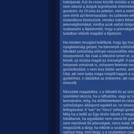
hatoljanak. A jó és rossz közötti vívódás 
nem sikerül a dolgok legmélyebb értelmébe
gondolni. Az Út üres és jeltelen, mint a mér
sem érinti azt fennmaradás- és szétesés-e
elutasításra törekszünk, mindez máris fölism
jelenségformákat, mintha azok valódi dolgo
szabadulni a fájdalomtól, hogy a jelensége
tudatban eltűnik magától a fájdalom.
Ha minden mozgást leállítunk, hogy így ho
nyugtalanság gerjed; ha bármelyik szélsősé
Mindkét szélsőség előnyei veszendőbe men
összpontosít. Aki csak a létezést ismeri el, 
követi, az elzárja magát az ürességtől. A s
helyesek volnának is, sohasem felelnek me
gondolkodást, s nem lesz többé semmi, amit
Utat, aki nem tudja maga mögött hagyni a s
gyökérhez, s rátaláltok az értelemre; aki cs
elveszíti.
Nézzetek magatokba, s a láthatót és az üre
szemlélet okozza, ha a láthatóba, vagy az
keresésére; elég, ha előítéleteiteket és néz
szélsőséges álláspont egyikét se; ne köves
felfogásokat. A "van" és "nincs" jellegű gon
Még ha a kettő az Egy révén látszik is megj
hibátlanok, ha egyáltalán nem merül föl go
nem merülnek föl jelenségek, nincs tudat. 
megszűnik a tárgy, ha eltűnik a szubjektum.
valósul meg, mint tárgy; s a szubjektum csak