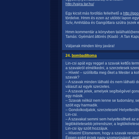
http://vajra.tar.hu/
Egy kicsit más fordítás fellelhető a
http://g
tördelve. Hmm és ezen az utóbbi lapon egyé
Szív, Amhitába és Gangóttara szútra (ezek 
Hmm kommentár a könyvben található(benne
Tamás: Gyémánt áttörés (Kiadó : A Tan Kap
Váljanak minden lény javára!
24.
bombadiltoma
Lin-csi apát egy reggel a szavak kettős term
a szavakról elmélkedni, a szerzetesek szeret
– Hívek! – szólította meg őket a Mester a k
szavak?
– A szavak minden látható és nem látható 
választ az egyik szerzetes.
– A szavak jelek, amelyek segítségével gond
egy másik.
– Szavak nélkül nem lenne se tudomány, se 
szólt egy harmadik.
– Gondolkodjatok, szerzetesek! Helyettesíth
Lin-csi.
– A szavakat semmi sem helyettesítheti az e
legtökéletesebb jelrendszer, a legtökéletese
Lin-csi így szólt hozzájuk.
– Híveim! Elismerem, hogy a szavak rendsze
Éppen ezért érzek nagy szomorúságot, amik