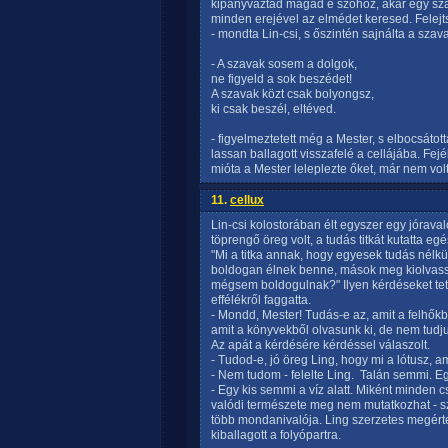
kipányváztad magad e szóhoz, akár egy sza
minden erejével az elmédet keresed. Felejts
- mondta Lin-csi, s őszintén sajnálta a szav
- A szavak sosem a dolgok,
ne figyeld a sok beszédet!
A szavak közt csak bolyongsz,
ki csak beszél, eltéved.
- figyelmeztetett még a Mester, s elbocsáto
lassan ballagott visszafelé a cellájába. F
mióta a Mester leleplezte őket, már nem vo
11.
cellux
Lin-csi kolostorában élt egyszer egy jóraval
töprengő öreg volt, a tudás titkát kutatta eg
"Mi a titka annak, hogy egyesek tudás nélkü
boldogan élnek benne, mások meg kiolvassák
mégsem boldogulnak?" Ilyen kérdéseket tett 
effélékről faggatta.
- Mondd, Mester! Tudás-e az, amit a felhők
amit a könyvekből olvasunk ki, de nem tudjuk
Az apát a kérdésére kérdéssel válaszolt.
- Tudod-e, jó öreg Ling, hogy mi a lótusz, a
- Nem tudom - felelte Ling.  Talán semmi. Eg
- Egy kis semmi a víz alatt. Miként minden 
valódi természete meg nem mutatkozhat - szól
több mondanivalója. Ling szerzetes megértet
kiballagott a folyópartra.