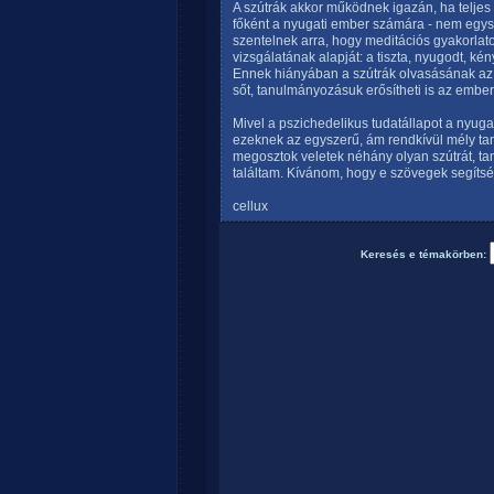
A szútrák akkor működnek igazán, ha telje
főként a nyugati ember számára - nem egysz
szentelnek arra, hogy meditációs gyakorla
vizsgálatának alapját: a tiszta, nyugodt, ké
Ennek hiányában a szútrák olvasásának az i
sőt, tanulmányozásuk erősítheti is az ember
Mivel a pszichedelikus tudatállapot a nyug
ezeknek az egyszerű, ám rendkívül mély ta
megosztok veletek néhány olyan szútrát, t
találtam. Kívánom, hogy e szövegek segítsé
cellux
Keresés e témakörben: