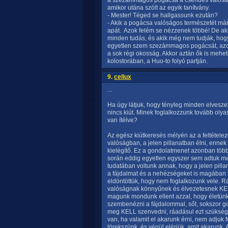
a szezámmagos pogácsa a csendes valóság - 
amikor utána szólt az egyik tanítvány.
- Mester! Téged se hallgassunk ezután?
- Akik a pogácsa valóságos természetét már f
apát.  Azok felém se nézzenek többé! De ak
minden tudás, és akik még nem tudják, hog
egyetlen szem szezámmagos pogácsát, azok
a sok régi okosság. Akkor aztán ők is mehet
kolostorában, a Huo-to folyó partján.
9.
cellux
...
Ha úgy látjuk, hogy tényleg minden elveszet
nincs kiút. Minek foglalkozzunk tovább olya
van ítélve?
Az egész kiútkeresés mélyén az a feltétel
valóságban, a jelen pillanatban élni, ennek
kielégítő. Ez a gondolatmenet azonban több 
során eddig egyetlen egyszer sem adtuk meg 
tudatában voltunk annak, hogy a jelen pil
a fájdalmat és a nehézségeket is magában fog
eldöntöttük, hogy nem foglalkozunk vele.
valóságnak könnyűnek és élvezetesnek KEL
magunk mondunk ellent azzal, hogy életünk
szembenézni a fájdalommal, sőt, sokszor go
meg KELL szenvedni, ráadásul ezt szükséges
van, ha valamit el akarunk érni, nem adjuk 
törekszünk, és végül elérjük, amit akarunk.