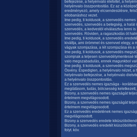
befejezése, a helyénvalo életvitel, a helyén
helyénvalo összpontositàs. Ez az a középsö 
eredményezö, amely elcsendesülésre, fels
ellobanàshoz vezet.
Ime pedig, ti koldusok, a szenvedés nemes 
szenvedés, szenvedés a betegség, a halàl i
szenvedés, a kedvestöl elvàlasztva lenni i
szenvedés. Röviden, a ragaszkodàs öt hal
Ime pedig, ti koldusok, a szenvedés eredet
kivàltja, ami örömmel és szenvvel elegy, a 
vàgyak szomjazàsa, a lét szomjazàsa és a 
Ime pedig, ti koldusok, a szenvedés megs
szomjnak a teljesen szenvedélymentessé tév
valo megszabadulàs, ennek magunkbol valo 
Ime pedig, ti koldusok, a szenvedés megsz
Ösvény. Éspediglen, a helyénvalo nézet, a h
helyénvalo befejezése, a helyénvalo életvit
a helyénvalo összpontositàs.
Ez a szenvedés nemes igazsàga - koràbban
meglàtàsom, tudàs, bölcsesség keletkezett
Bizony, a szenvedés nemes igazsàgàt teljesen
értelmem megvilàgosodott.
Bizony, a szenvedés nemes igazsàgàt teljese
értelmem megvilàgosodott.
Ez a szenvedés eredetének nemes igazsàga 
megvilàgosodott.
Bizony a szenvedés eredete kiküszöbölendö 
Bizony, a szenvedés eredetét kiüszöböltem -
folyt. köv.