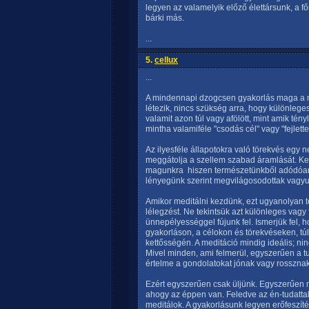
legyen az valamelyik előző élettársunk, a fő
bárki más.
...
5.
cellux
...
A mindennapi dzogcsen gyakorlás maga a mi
létezik, nincs szükség arra, hogy különleg
valamit azon túl vagy afölött, mint amik té
mintha valamiféle "csodás cél" vagy "fejlett
Az ilyesféle állapotokra való törekvés egy 
meggátolja a szellem szabad áramlását. Ker
magunkra  hiszen természetünkből adódóa
lényegünk szerint megvilágosodottak vagy
Amikor meditálni kezdünk, ezt ugyanolyan t
lélegzést. Ne tekintsük azt különleges vag
ünnepélyességgel fújunk fel. Ismerjük fel, h
gyakorláson, a célokon és törekvéseken, 
kettősségén. A meditáció mindig ideális; nin
Mivel minden, ami felmerül, egyszerűen a tu
értelme a gondolatokat jónak vagy rossznak 
Ezért egyszerűen csak üljünk. Egyszerűen 
ahogy az éppen van. Feledve az én-tudattal 
meditálok. A gyakorlásunk legyen erőfeszít