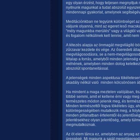
egy olyan érzést, hogy teljesen megnyitju
nyitnunk magunkat a tudat abszolút egyszer
mindennapi gyakorlat, amelynek segítségév
Meditációnkban ne tegyünk különbséget az é
váljunk olyanná, mint az egeret leső macsk
"mély magunkba merülés" vagy a világtól 
és fogalom nélkülinek kell lennie, amit nem
A létezés alapja az önmagát megvilágító böl
zűrzavar kezdete és vége. Az őseredeti álla
megvilágosodásra, se a nem-megvilágosodásr
létalap a forrás, amelyből minden jelenség
méhének, amelyben minden dolog keletkezik
abszolút spontaneitással.
A jelenségek minden aspektusa tökéletesen t
akadály nélkül való  minden kölcsönösen át
Ha mindent a maga meztelen valójában, tisz
többé semmi, amit el kellene érni vagy meg 
természetes módon jelenik meg, és természe
Minden természettől fogva tökéletes úgy, 
különlegességében mutatkozik meg, a folyto
minden pillanatban értelemtől és jelentősé
jelentésekhez olyan jelentőség, amely túl
megmutatkoznak.
Az öt elem tánca ez, amelyben az anyag az
ürességé. Mi magunk a saját megvilágosod