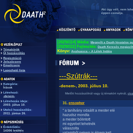
Aki úgy véli, nem lehe
éppen csinálja.
[20250114] Média:
Megnyílt a Daath hivatalos p
[20250111] Fejlesztés:
Daath Keresés megjavít
Témakörök
Könyv:
Ayahuasca – A Lélek Indája
Új hozzászólás
Regisztráció
Jelszócsere
Emailcsere
Lapozható lista
---Szútrák---
Kategória:
-denem-, 2003. július 10.
Írások
Létrehozó:
Mielőtt hozzászólnál vagy új témakört nyitnál,
olv
-denem-
Létrehozás ideje:
31.
ensophor
2003. július 10.
Utolsó hozzászólás:
" a tanítvány odaállt a mester elé
2011. június 26.
hazudsz mondta
a mester bólintott
mi egyebet tehetnék
Érdeklődés:
válaszolta
14306 letöltés
valamiből nekem is élnem kell