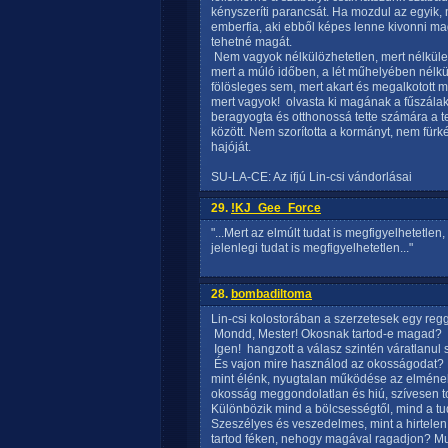
kényszeríti parancsát. Ha mozdul az egyik, 
emberfia, aki ebből képes lenne kivonni ma
tehetné magát.
 Nem vagyok nélkülözhetetlen, mert nélkül
mert a múló időben, a lét műhelyében nélk
fölösleges sem, mert akart és megalkotott 
mert vagyok!  olvasta ki magának a fűszálak 
beragyogta és otthonossá tette számára a 
között. Nem szorította a kormányt, nem fürké
hajóját.
SU-LA-CE: Az ifjú Lin-csi vándorlásai
29.
!KJ_Gee_Force
"...Mert az elmúlt tudat is megfigyelhetetlen
jelenlegi tudat is megfigyelhetetlen..."
28.
bombadiltoma
Lin-csi kolostorában a szerzetesek egy regg
 Mondd, Mester! Okosnak tartod-e magad?
 Igen!  hangzott a válasz szintén váratlanul
 És vajon mire használod az okosságodat? 
mint élénk, nyugtalan működése az elmének
okosság meggondolatlan és hiú, szívesen t
Különbözik mind a bölcsességtől, mind a tu
Szeszélyes és veszedelmes, mint a hirtelen
tartod féken, nehogy magával ragadjon? Mu