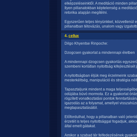
elképzeléseinktől. A meditáció minden pillan
Ilyen pillanatokban képtelenség a meditáci
retorika alapján megítélni.
Egyszerűen teljes lényünkkel, közvetlenül 
pillanatban tétovázás, unalom vagy izgatott
4.
cellux
Dilgo Khyentse Rinpoche:
Dzogcsen gyakorlat a mindennapi életben
A mindennapi dzogcsen gyakorlás egyszerű
szembeni korlátlan nyitottság kifejlesztését j
A nyitottságban éljük meg érzelmeink szaba
mesterkéltség, manipuláció és stratégia nél
Tapasztaljunk mindent a maga teljességéb
odújába búvó mormota. Ez a gyakorlat óriási 
rögzített vonatkoztatási pontok fenntartásá
igazodás az a folyamat, amellyel visszahú
megtapasztalásától.
Előfordulhat, hogy a pillanatban való jelenl
érzetét is teljes nyitottsággal fogadjuk, ak
által emelt gátakat.
Amikor a szabad tér felfedezésének gyakor