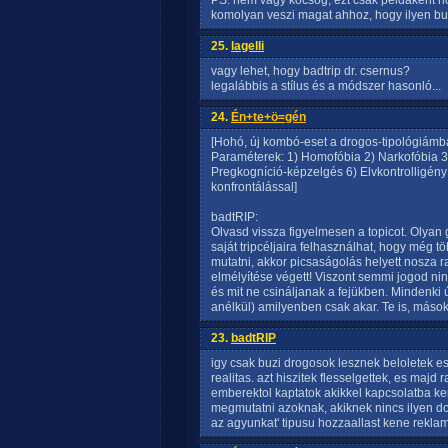
PS: nem vagy kocsog, ezt csak peldakent ho
komolyan veszi magat ahhoz, hogy ilyen bu
25.
lagelli
vagy lehet, hogy badtrip dr. csernus?
legalábbis a stílus és a módszer hasonló...
24.
Én+te+ö=gén
[Hohó, új kombó-eset a drogos-tipológiámb
Paraméterek: 1) Homofóbia 2) Narkofóbia 3)
Pregkogníció-képzelgés 6) Elvkontrolligény
konfrontálással]
badtRIP:
Olvasd vissza figyelmesen a topicot. Olyan g
saját tripcéljaira felhasználhat, hogy még tö
mutatni, akkor picsaságolás helyett nosza raj
elmélyítése végett! Viszont semmi jogod n
és mit ne csináljanak a fejükben. Mindenki 
anélkül) amilyenben csak akar. Te is, mások 
23.
badtRIP
igy csak buzi drogosok lesznek beloletek e
realitas. azt hiszitek flesselgettek, es majd
emberektol kaptatok akikkel kapcsolatba ker
megmutatni azoknak, akiknek nincs ilyen do
az agyunkat' tipusu hozzaallast kene rekla