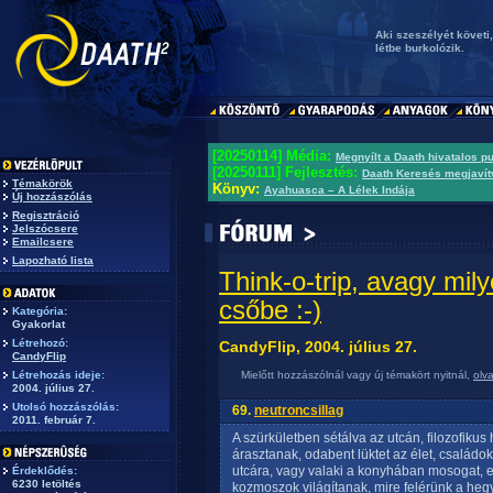
Aki szeszélyét követi,
létbe burkolózik.
[20250114] Média:
Megnyílt a Daath hivatalos p
[20250111] Fejlesztés:
Daath Keresés megjavít
Témakörök
Könyv:
Ayahuasca – A Lélek Indája
Új hozzászólás
Regisztráció
Jelszócsere
Emailcsere
Lapozható lista
Think-o-trip, avagy mil
csőbe :-)
Kategória:
Gyakorlat
Létrehozó:
CandyFlip, 2004. július 27.
CandyFlip
Létrehozás ideje:
Mielőtt hozzászólnál vagy új témakört nyitnál,
olv
2004. július 27.
Utolsó hozzászólás:
69.
neutroncsillag
2011. február 7.
A szürkületben sétálva az utcán, filozofiku
árasztanak, odabent lüktet az élet, családok
utcára, vagy valaki a konyhában mosogat, eg
Érdeklődés:
6230 letöltés
kozmoszok világítanak, mire felérünk a hegy