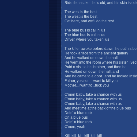
Ride the snake...he's old, and his skin is col
The west is the best
The west is the best
Get here, and we'll do the rest
The blue bus is callin' us
The blue bus is callin' us
Driver, where you taken' us
The killer awoke before dawn, he put his bo
He took a face from the ancient gallery
And he walked on down the hall
He went into the room where his sister lived
Paid a visit to his brother, and then he
He walked on down the hall, and
And he came to a door...and he looked insi
Father, yes son, I want to kill you
Mother...I want to...fuck you
C'mon baby, take a chance with us
C'mon baby, take a chance with us
C'mon baby, take a chance with us
And meet me at the back of the blue bus
Doin' a blue rock
On a blue bus
Doin' a blue rock
C'mon, yeah
Kill, kill, kill, kill, kill, kill