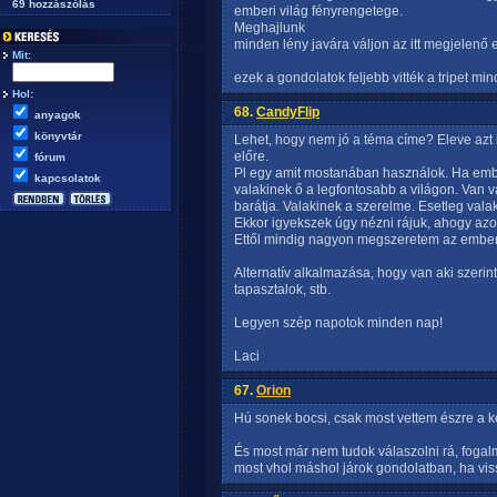
69 hozzászólás
emberi világ fényrengetege.
Meghajlunk
minden lény javára váljon az itt megjelenő 
Mit:
ezek a gondolatok feljebb vitték a tripet min
Hol:
68.
CandyFlip
anyagok
könyvtár
Lehet, hogy nem jó a téma címe? Eleve azt ke
előre.
fórum
Pl egy amit mostanában használok. Ha embe
kapcsolatok
valakinek ő a legfontosabb a világon. Van va
barátja. Valakinek a szerelme. Esetleg vala
Ekkor igyekszek úgy nézni rájuk, ahogy azok
Ettől mindig nagyon megszeretem az embere
Alternatív alkalmazása, hogy van aki szerint
tapasztalok, stb.
Legyen szép napotok minden nap!
Laci
67.
Orion
Hú sonek bocsi, csak most vettem észre a k
És most már nem tudok válaszolni rá, foga
most vhol máshol járok gondolatban, ha viss