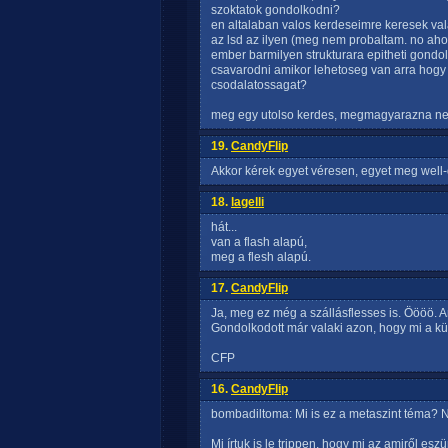
szoktatok gondolkodni?
en altalaban valos kerdeseimre keresek va
az lsd az ilyen (meg nem probaltam. no ah
ember barmilyen strukturara epitheti gondola
csavarodni amikor lehetoseg van arra hogy 
csodalatossagat?
meg egy utolso kerdes, megmagyarazna nek
19.
CandyFlip
Akkor kérek egyet véresen, egyet meg well-
18.
lagelli
hát...
van a flash alapú,
meg a flesh alapú.
17.
CandyFlip
Ja, meg ez még a szállásflesses is. Öööö.
Gondolkodott már valaki azon, hogy mi a külö
CFP
16.
CandyFlip
bombadiltoma: Mi is ez a metaszint téma?
Mi írtuk is le trippen, hogy mi az amiről eszü