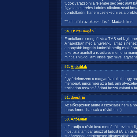
tudok varázsolni a fejembe sec perc alatt 
figyelemelterelés tudatos alkalmazását ha
gondolkodni, hanem cselekedni és a probl
"Tett halála az okoskodás." - Madách Imre
54.
Én+te+ö=gén
Frontálkortex megcélzása TMS-sel izgi lehet
A napokban még a hüvelykujjamat is nehezen
a bonyább kognitív funkciók pedig csak ábr
tekerése ajánlott a rövidtávú memória mani
mint a TMS-töl, ami kissé gáz mivel agyat n
52.
Ajtóablak
:)
úgy értelmezem a magyarázatukat, hogy ha a
memóriát, nincs meg az a híd, ami átvezet
szabadon asszociálódhat hozzá valami a h
51.
deeptrip
Az előképzetek amire asszociálsz nem a h
parás lenne, ha csak a rövidben. :)
50.
Ajtóablak
a fű rontja a rövid távú memóriát - ezt min
most találtam pár ausztrál tudóst (Allan Sn
sugárzással ideiglenesen kikapcsolják az 