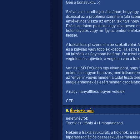
Gén a konstruktív. :-)
Szóval azt mondhatjuk általában, hogy egy
dózissal az a probléma szerintem (aki szeri
emléket hoz vissza az ember, tekintve hogy 
Ezért szerintem praktikus egy közepesen erő
belemélyülés vagy mi. Így az ember emlékezi
flessel.
A fraktálfless pl szerintem be szokott válni.
és a külvilág vagy többiek között. Ha ezt te
ott húzódik az úgymond határon. De mivel ez
végtelent és rájövünk, a végtelen van a frakt
Van az LSD FAQ-ban egy olyan pont, hogy "Ne 
nekem ez nagyon behúzós, mert felismerem,
az "enyém" vagyis minden a tudat tiszta t
megjelenhetnek és ezért minden csodálatos. 
A nagy hanyattfless legyen veletek!
CFP
9.
Én+te+ö=gén
neletynévröt:
Teccik ez utóbbi 4+1 mondatosod.
Nekem a fraktálstruktúrák, a holonok, a sze
hiperasszociációs összeesküvéselméletek