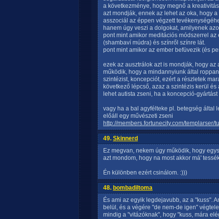
a következménye, hogy megnő a kreativitás
azt mondják, ennek az lehet az oka, hogy a
asszociál az éppen végzett tevékenységéhez
hanem úgy veszi a dolgokat, amilyenek azo
pont mint amikor meditációs módszerrel az 
(shambaví múdra) és színről színre lát.
pont mint amikor az ember befüvezik (és pe
ezek az ausztrálok azt is mondják, hogy az 
működik, hogy a mindannyiunk által roppant
szintézist, koncepciót, ezért a részletek ma
következő lépcső, azaz a szintézis kerül és
lehet autista zseni, ha a koncepció-gyártást 
vagy ha a bal agyfélteke pl. betegség által 
előáll egy művészeti zseni
http://members.fortunecity.com/templarser/tu
49.
Skinnerd
Ez megvan, nekem úgy működik, hogy egys
azt mondom, hogy na most akkor má' tessék o
Én különben ezért csinálom. :)))
48.
bombadiltoma
És ami az egyik legdejavubb, az a "kuss". 
belül, és a végére "de nem-de igen" végtel
mindig a "vitázóknak", hogy "kuss, mára elé