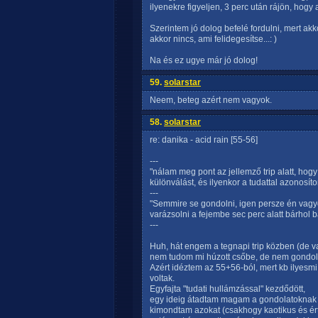
ilyenekre figyeljen, 3 perc után rájön, hogy 
Szerintem jó dolog befelé fordulni, mert ak
akkor nincs, ami felidegesítse...: )
Na és ez ugye már jó dolog!
59.
solarstar
Neem, beteg azért nem vagyok.
58.
solarstar
re: danika - acid rain [55-56]
---
"nálam meg pont az jellemző trip alatt, hog
különválást, és ilyenkor a tudattal azonos
---
"Semmire se gondolni, igen persze én vagyo
varázsolni a fejembe sec perc alatt bárhol 
---
Huh, hát engem a tegnapi trip közben (de 
nem tudom mi húzott csőbe, de nem gondola
Azért idéztem az 55+56-ból, mert kb ilyesmi
voltak.
Egyfajta "tudati hullámzással" kezdődött,
egy ideig átadtam magam a gondolatoknak 
kimondtam azokat (csakhogy kaotikus és ért