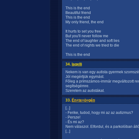
This is the end
Beautiful friend
This is the end
My only friend, the end
It hurts to set you free
But you'll never follow me
The end of laughter and soft lies
The end of nights we tried to die
This is the end
34.
lagelli
Nekem is van egy autista gyermek szomsz
Jól megértjük egymást.
Főleg a prímszámos-immár megváltozott r
segítségémre.
Szeretem az autistákat.
33.
Én+te+ö=gén
[...]
- Ferike, tudod, hogy mi az az autizmus?
- Persze!
- És mi az?
Nem válaszol. Elfordul, és a parkolóban álló
[...]