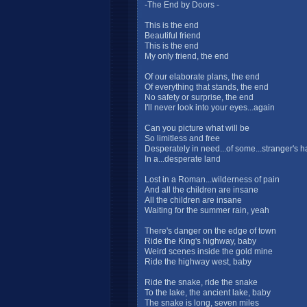
-The End by Doors -
This is the end
Beautiful friend
This is the end
My only friend, the end
Of our elaborate plans, the end
Of everything that stands, the end
No safety or surprise, the end
I'll never look into your eyes...again
Can you picture what will be
So limitless and free
Desperately in need...of some...stranger's 
In a...desperate land
Lost in a Roman...wilderness of pain
And all the children are insane
All the children are insane
Waiting for the summer rain, yeah
There's danger on the edge of town
Ride the King's highway, baby
Weird scenes inside the gold mine
Ride the highway west, baby
Ride the snake, ride the snake
To the lake, the ancient lake, baby
The snake is long, seven miles