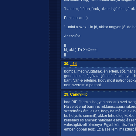
"ha nem jó úton járok, akkor is jó úton járok :
Ponktossan :-)
"...mint a szex. Ha jó, akkor nagyon jó, de ha 
Abszolúte!
||
bt, aki (:-D)-X=X===|
||
30.
--64
bomba: megnyugtatlak, én értem, sőt, már sz
gondolatkör kéjgázzal jön elő, és ahelyett, 
bánt. Van-e értelme, hogy most patronozok? 
nem szeretm a patront.
29.
CandyFlip
badtRIP: "nem a 'hogyan basszuk szet az ag
Ha véletlenül bármi is reklámszagúra sikerült
szeretnénk érni az az, hogy ha már valaki b
be helyette semmit), akkor lehetőleg közben
kellemes és aminek hatására esetleg és rem
valóságközeli élménye. Egyébként tisztán is 
ember jobban lesz. Ez a szellemi maszturbá