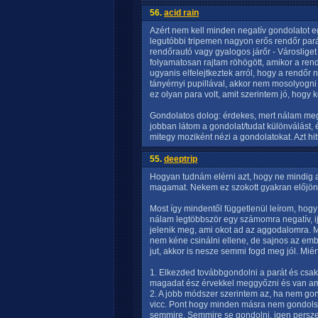
56.
acid rain
Azért nem kell minden negatív gondolatot e
legutóbbi tripemen nagyon erős rendőr pará
rendőrautó vagy gyalogos járőr - Városliget
folyamatosan rajtam röhögött, amikor a rend
ugyanis elfelejtkeztek arról, hogy a rendőr
tányérnyi pupillával, akkor nem mosolyogni
ez olyan para volt, amit szerintem jó, hogy
Gondolatos dolog: érdekes, mert nálam meg p
jobban látom a gondolat/tudat különválást,
mitegy moziként nézi a gondolatokat. Azt h
55.
deeptrip
Hogyan tudnám elérni azt, hogy ne mindig
magamat. Nekem ez szokott gyakran előjönn
Most így mindentől függetlenül leírom, hog
nálam legtöbbször egy számomra negatív, ij
jelenik meg, ami okot ad az aggodalomra. M
nem kéne csinálni ellene, de sajnos az em
jut, akkor is nesze semmi fogd meg jól. Miér
1. Elkezded továbbgondolni a parát és csa
magadat ész érvekkel meggyőzni és van amik
2. A jobb módszer szerintem az, ha nem go
vicc. Pont hogy minden másra nem gondolsz
semmire. Semmire se gondolni, igen persze 