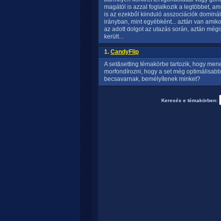
magától is azzal foglalkozik a legtöbbet, ami 
is az ezekből kiinduló asszociációk domin
irányban, mint egyébként... aztán van ami
az adott dolgot az utazás során, aztán mégi
került...
1.
CandyFlip
A set&setting témakörbe tartozik, hogy men
morfondírozni, hogy a set még optimálisabb
becsavarnak, bemélyítenek minket?
Keresés e témakörben: