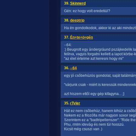
39.
Skinnerd
Gén: ez hogy volt eredetiül?
38.
deeptrip
Ha én gondolkodok, akkor ki az aki mindezt fi
37.
Én+te+ö=gén
--64:
:) Beugrott egy ándergráund pszájkedelik l
felírva, vagyis forgatni kellett a lapot körbe
"az élet értelme azt keresni hogy mi"
36.
--64
egy jó csőbehúzós gondolat, saját találmán
"várjunk csak - miért is keressük mindennek
azt hiszem ettől egy gép kifagyna... ;]
35.
rTyler
Hát ez nem csőbehúz, hanem kihúz a csőből
Nekem ez a filozófia már nagyon soxor segít
Szerintem ez a "badtripellenszer": "Ride th
Phu, rmlm idevág és nem túl hosszú.
Kicsit még csuszi van .)