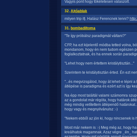
Vagyis pont hogy tökéletesen válaszolt.
32.
Ajtóablak
milyen trip ifj. Halász Ferencnek lenni?
http
31.
bombadiltoma
"Te így próbálsz paradigmát váltani?"
CFP, ha ezt kijelentő módba tetted volna, bó
mondanom, hogy én nem tudom egészen pon
foglalkoztatnak, és ha ennek során paradig
"Lehet hogy nem értettem kristálytisztán..."
Szerintem te kristálytisztán érted. Én ezt ne
"...és megvizsgálod, hogy át lehet-e lépni 
átlépése is paradigma és ezért azt is így ke
Na épp most találtál valami számomra szuper
az a gondolat már régóta, hogy határok átlé
még mindig vetítettem átlépendő határokat..
hogy vagy és megnyilvánulsz :-)
"Nekem ebből az jön ki, hogy nincsenek is h
Most már nekem is :-) Meg még az, hogy ha
kreálhatok magamnak. Azaz végre _én_ ha
eszembe. Hogy mit pörölök annyit magamma