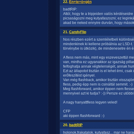
22.
Én+te+ö=gén
badtRIP:
Attól, hogy te a tripjeiden valós kérdéseidre
picsaságozni meg kutyafaszozni; ez leginkáb
akad be neked ennyire durván, hogy mások
21.
CandyFlip
Nos részben ezért a szemléletbeli különbs
mindenkinek ki kellene próbálnia az LSD-t. 
törvénybe is ütközik), de mindenesetre én é
A fless nem más, mint egy eszeveszettül me
van, mintha ez ugyanakkor az igazság pillan
felfoghatja annak végtelenségét, annak hum
Ezt az állapotot tisztán is el lehet érni, c
erőfeszítést igényel.
Van még flashback, amikor tisztán visszajön
fless, pedig épp nem is csináltál semmit. :-)
Meg flashforward, amikor éppen nem flessels
mennyivel azt ki tudja? :-)) Persze ez utóbbi
A nagy hanyattfless legyen veled!
CFP
aki éppen flashforward :-)
20.
badtRIP
holonok,frakatalok, kutyafasz... mar ne hara