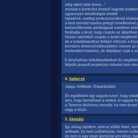
még akkor jobb lenne..."
mondat a kontrollra törekvő legjobb esetbe
ugyanezen lehetőségek mellett
haladóvá, esetleg professzionálissá kívánja
a fenti mondat mantra-jellegű ismétlésével 
kedvezőtlenebb adottságúak esetében kül
fixálhatja a tényt, hogy csupán az átjáróban
hiszen valónkból csupán a testet megfelelő 
de a tudatállapotban fellépő változás a fo
konstans dimenzióváltozásként, hanem az ut
esetenként markáns, de általában csak a szo
E tényhalmaz birtokbavételével és megfelel
feljebb javasolt projekciós művelet sem ok
6.
Siphersh
Jajaja. Antitopik. Önparáztatás.
Én egyébként úgy vagyok ezzel, hogy odafi
arra, hogy beindítsam a motort, el vagyok 
a Terence McKenna mondta: ha nem érzed úgy
nagy a dózis.
5.
Ákimáki
Így utólag rájöttem, amit az előbb írtam, n
antitopik. Ez nem csőbehúzás, hanem csőbő
és nem is egy olyan gondolat ami kihúz, ha