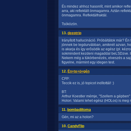
És mindez ahhoz hasonlít, mint amikor refl
arra, aki reflektált önmagamra. Aztán reflektál
önmagamra. Reflektálfraktál.
Tsóközön.
13.
deeptrip
Irányított hallucináció. Próbáltátok már? Én
jönnek be legdurvábban, amiknél azvan, h
is akarja és így erősödik az egész (pl. kézr
sokmindent kezdeni magaddal beLSDzve. Irán
Nekem még a tükörbenézés, elveszés a saj
figyelne, mármint egy idegen test.
12.
Én+te+ö=gén
CFP:
Teccik ez is, jó topicot indítottál! :)
BT:
Arthur Koestler mémje, "Szellem a gépben" 
Holon: Valami lehet egész (HOLos) is meg ré
11.
bombadiltoma
Gén, mi az a holon?
10.
CandyFlip