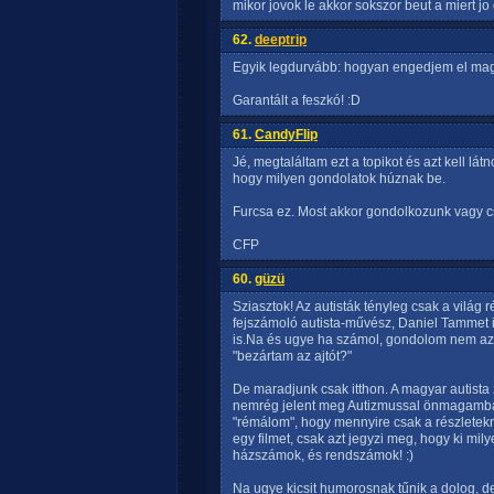
mikor jovok le akkor sokszor beut a miert j
62.
deeptrip
Egyik legdurvább: hogyan engedjem el m
Garantált a feszkó! :D
61.
CandyFlip
Jé, megtaláltam ezt a topikot és azt kell l
hogy milyen gondolatok húznak be.
Furcsa ez. Most akkor gondolkozunk vagy c
CFP
60.
güzü
Sziasztok! Az autisták tényleg csak a világ ré
fejszámoló autista-művész, Daniel Tammet
is.Na és ugye ha számol, gondolom nem az 
"bezártam az ajtót?"
De maradjunk csak itthon. A magyar autista z
nemrég jelent meg Autizmussal önmagamba zá
"rémálom", hogy mennyire csak a részletekre
egy filmet, csak azt jegyzi meg, hogy ki m
házszámok, és rendszámok! :)
Na ugye kicsit humorosnak tűnik a dolog, de