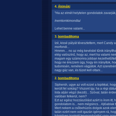
4.
Ákimáki
"Ha az elmét helytelen gondolatok zavarják,
/nemtomkimondta/
Lehet benne valami...
3.
bombadiltoma
Izé, kissé pályát tévesztettem, mert Candy 
morfondi...
Hmmm.... no az még kevésbé tűnik irányítható
elég valószínű, hogy az, mert ha valami nem
magam egy számomra jobban kezelhető/tetsz
hogy ne érezzem úgy, hogy én irányítok, ho
tudomisén, remélem vágjátok. Azt szeretném
nagy gáz van, és tüzet kell oltani...
2.
bombadiltoma
Siphersh, ugye az volt ezzel a topikkal, ho
került fel sokáig? Viszont így, ha a régi dát
lista alján végzi (kezdi)... Szóval, talán é
valóban felkerül, nem?
Ezt az egész hozzászólást azért is írom itt, 
gondolatom is... nem mégsincs... Ajtóablak t
Mert nekem a csőbehúzós dolgok azok elemi
talán ezért nem volt igazán igényem rá, ho
bármilyen konkrét tervgondolattal vagy gondo