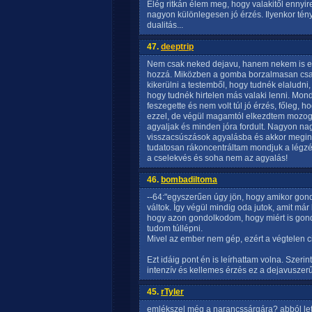
Elég ritkán élem meg, hogy valakitől ennyi
nagyon különlegesen jó érzés. Ilyenkor tény
dualitás...
47.
deeptrip
Nem csak neked dejavu, hanem nekem is egy
hozzá. Miközben a gomba borzalmasan csav
kikerülni a testemből, hogy tudnék elaludni
hogy tudnék hirtelen más valaki lenni. Mon
feszegette és nem volt túl jó érzés, főleg
ezzel, de végül magamtól elkezdtem mozogn
agyaljak és minden jóra fordult. Nagyon na
visszacsúszások agyalásba és akkor megint
tudatosan rákoncentráltam mondjuk a légzés
a cselekvés és soha nem az agyalás!
46.
bombadiltoma
--64:"egyszerűen úgy jön, hogy amikor gon
váltok. Így végül mindig oda jutok, amit már
hogy azon gondolkodom, hogy miért is go
tudom túllépni.
Mivel az ember nem gép, ezért a végtelen ci
Ezt idáig pont én is leírhattam volna. Szeri
intenzív és kellemes érzés ez a dejavuszerű
45.
rTyler
emlékszel még a narancssárgára? abból lett 