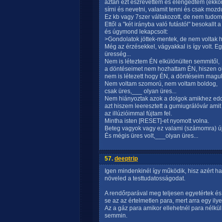
aztán ezt észrevettem és elengedtem (ekko
sírni és nevetni, valamit tenni és csak mozd
Ez kb vagy 7szer váltakozott, de nem tudo
Ettől a "két irányba való futástól" besokallt 
és úgymond lekapcsolt:
>Gondolatok jöttek-mentek, de nem voltak h
Még az érzésekkel, vágyakkal is így volt. E
üresség...
Nem is léteztem ÉN elkülönülten semmitől,
a döntéseimet nem hozhattam ÉN, hiszen o
nem is létezett hogy ÉN, a döntéseim magukt
Nem voltam szomorú, nem voltam boldog,
csak üres,___ olyan üres...
Nem hiányoztak azok a dolgok amikhez ed
azt hiszem leeresztett a gumiugrálóvár amit
az illúzióimmal fújtam fel.
Mintha isten [RESET]-et nyomott volna.
Beteg vagyok vagy ez valami (számomra) ú
És mégis üres volt,___olyan üres...
57.
deeptrip
Igen mindenkinél így működik, hisz azért h
növeled a testtudatosságodat.
A rendőrparával meg teljesen egyetértek é
se az az értelmetlen para, mert arra egy ily
Az a gáz para amikor ellehetnél para nélkül
semmin.