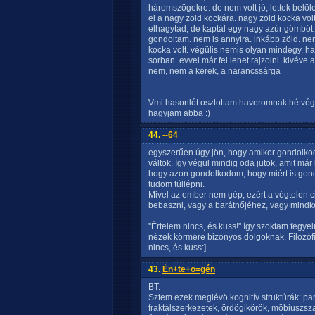
háromszögekre. de nem volt jó, lettek belöl
el a nagy zöld kockára. nagy zöld kocka volt,
elhagytad, de kaptál egy nagy azúr gömböt.
gondoltam. nem is annyira. inkább zöld. nem
kocka volt. végülis nemis olyan mindegy, ha 
sorban. evvel már fel lehet rajzolni. kivéve 
nem, nem a kerek, a narancssárga
Vmi hasonlót osztottam haveromnak hétvégén
hagyjam abba :)
44.
--64
egyszerűen úgy jön, hogy amikor gondolko
váltok. Így végül mindig oda jutok, amit már
hogy azon gondolkodom, hogy miért is go
tudom túllépni.
Mivel az ember nem gép, ezért a végtelen c
bebaszni, vagy a barátnőjéhez, vagy mindket
"Értelem nincs, és kuss!" így szoktam feg
nézek körmére bizonyos dolgoknak. Filozófi
nincs, és kuss:]
43.
Én+te+ö=gén
BT:
Sztem ezek meglévö kognitív struktúrák: 
fraktálszerkezetek, ördögikörök, möbiuszsza