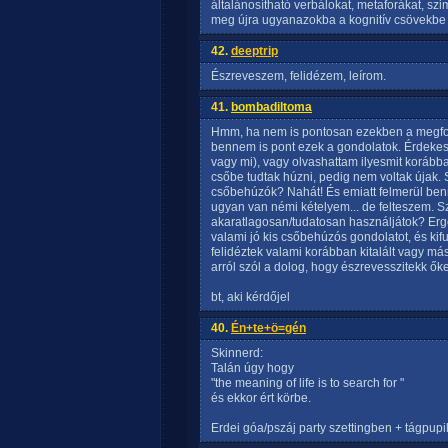
általánosítható verbálokat, metaforákat, sz
meg újra ugyanazokba a kognitív csövekbe 
42.
deeptrip
Észreveszem, felidézem, leírom.
41.
bombadiltoma
Hmm, ha nem is pontosan ezekben a megfo
bennem is pont ezek a gondolatok. Érdekes. E
vagy mi), vagy olvashattam ilyesmit korább
csőbe tudtak húzni, pedig nem voltak újak.
csőbehúzók? Nahát! És emiatt felmerül ben
ugyan van némi kételyem... de felteszem. Sz
akaratlagosan/tudatosan használjátok? Ergó
valami jó kis csőbehúzós gondolatot, és kif
felidéztek valami korábban kitalált vagy 
arról szól a dolog, hogy észrevesszitekk ők
bt, aki kérdőjel
40.
Én+te+ö=gén
Skinnerd:
Talán úgy hogy
"the meaning of life is to search for "
és ekkor ért körbe.
Erdei góa/pszáj party szettingben + tágpupil