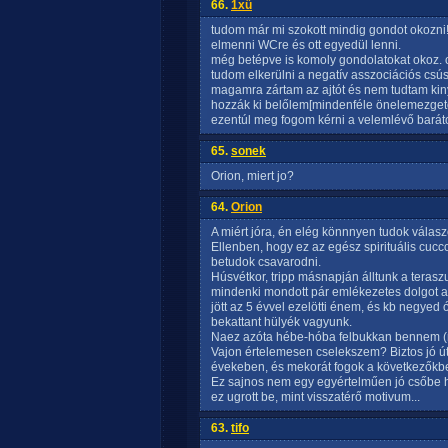
66.
1xű
tudom már mi szokott mindig gondot okozni
elmenni WCre és ott egyedül lenni.
még betépve is komoly gondolatokat okoz. 
tudom elkerülni a negatív asszociációs cs
magamra zártam az ajtót és nem tudtam kinyi
hozzák ki belőlem[mindenféle önelemezgető
ezentúl meg fogom kérni a velemlévő barát
65.
sonek
Orion, miert jo?
64.
Orion
A miért jóra, én elég könnnyen tudok válasz
Ellenben, hogy ez az egész spirituális cuc
betudok csavarodni.
Húsvétkor, tripp másnapján álltunk a teras
mindenki mondott pár emlékezetes dolgot a t
jött az 5 évvel ezelötti énem, és kb negyed 
bekattant hülyék vagyunk.
Naez azóta hébe-hóba felbukkan bennem (meg
Vajon értelemesen cselekszem? Biztos jó út
évekeben, és mekorát fogok a következők
Ez sajnos nem egy egyértelműen jó csőbe hú
ez ugrott be, mint visszatérő motivum...
63.
tifo