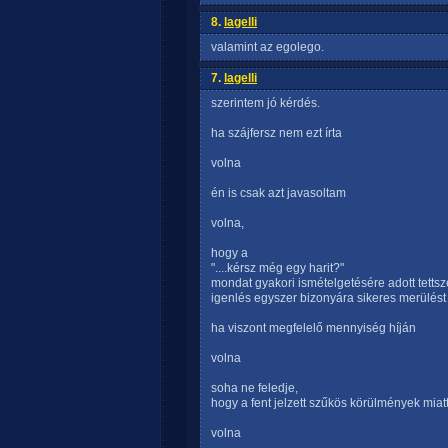
8.
lagelli
valamint az egolego.
7.
lagelli
szerintem jó kérdés.
ha szájfersz nem ezt írta
volna
én is csak azt javasoltam
volna,
hogy a
"....kérsz még egy harit?"
mondat gyakori ismételgetésére adott tettsz
igenlés egyszer bizonyára sikeres merülés
ha viszont megfelelő mennyiség híján
volna
soha ne feledje,
hogy a fent jelzett szűkös körülmények miatt
volna