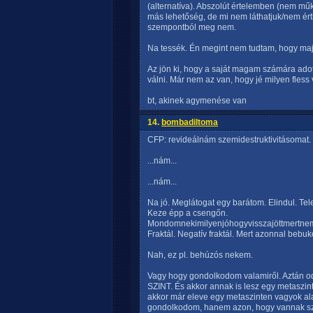
(alternatíva). Abszolút értelemben (nem mű
más lehetőség, de mi nem láthatjuk/nem ér
szempontból meg nem.
Na tessék. Én megint nem tudtam, hogy majd 
Az jön ki, hogy a saját magam számára adott
válni. Már nem az van, hogy jé milyen fless
bt, akinek agymenése van
14.
bombadiltoma
CFP: revideálnám szemidestruktivitásomat.
...nám...
...nám...
Na jó. Meglátogat egy barátom. Elindul. Tel
Keze épp a csengőn.
Mondomnekimilyenjóhogyvisszajöttmertnemt
Fraktál. Negatív fraktál. Mert azonnal bebukó
Nah, ez pl. behúzós nekem.
Vagy hogy gondolkodom valamiről. Aztán odé
SZINT. És akkor annak is lesz egy metaszint
akkor már eleve egy metaszinten vagyok al
gondolkodom, hanem azon, hogy vannak szi