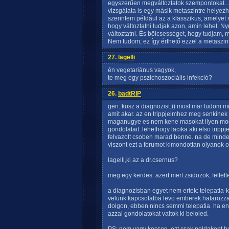
egyszerűen megváltoztatok szempontokat...
vizsgálata is egy másik metaszintre helyezh
szerintem például az a klasszikus, amelyet 
hogy változtatni tudjak azon, amin lehet. N
változtatni. És bölcsességet, hogy tudjam, m
Nem tudom, ez így érthető ezzel a metaszin
27.
lagelli
én vegetariánus vagyok,
te meg egy pszichoszociális infekció?
26.
badtRIP
gen: kosz a diagnozist:)) most mar tudom m
amit akar. az en trippjeimhez meg senkine
maganugye es nem kene masokat ilyen modo
gondolatait. lehethogy lacika aki elso trippje
felvazolt csoben marad benne. na de minde
viszont ezt a forumot kimondottan olyanok o
lagelli,ki az a dr.csernus?
meg egy kerdes. azert mert zsidozok, feltet
a diagnozisban egyet nem ertek: telepatia-k
velunk kapcsolatba levo emberek hatarozza
dolgon, ebben nincs semmi telepatia. ha 
azzal gondolatokat valtok ki beloled.