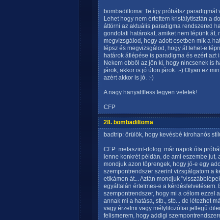
bombadiltoma: Te így próbálsz paradigmát 
Lehet hogy nem értettem kristálytisztán a d
áttörni az aktuális paradigma rendszered 
gondolati határokat, amiket nem lépünk át, 
megvizsgálod, hogy adott esetben mik a hat
lépsz és megvizsgálod, hogy át lehet-e lépn
határok átlépése is paradigma és ezért azt i
Nekem ebből az jön ki, hogy nincsenek is ha
járok, akkor is jó úton járok. :-) Olyan ez m
azért akkor is jó. :-)
A nagy hanyattfless legyen veletek!
CFP
28.
bombadiltoma
badtrip: örülök, hogy kevésbé kirohanós stílu
CFP: metaszint-dolog: már napok óta próbá
lenne konkrét példán, de ami eszembe jut, 
mondjuk azon töprengek, hogy jó-e egy adot
szempontrendszer szerint vizsgálgatom a k
etikámon át... Aztán mondjuk "visszábblépe
egyáltalán értelmes-e a kérdésfelvetésem. 
szempontrendszer, hogy mi a célom ezzel a k
annak mi a hatása, stb., stb... de létezhet m
vagy érzelmi vagy mélyfilozófiai jellegű dil
felismerem, hogy addigi szempontrendszere