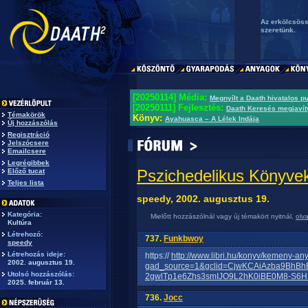
Az erkölcsöss
szeretünk.
[20250114] Média:
Megnyílt a Daath hivatalos p
[20250111] Fejlesztés:
Daath Keresés megjavít
Témakörök
Könyv:
Ayahuasca – A Lélek Indája
Új hozzászólás
Regisztráció
Jelszócsere
Emailcsere
Legrégibbek
Pszichedelikus Könyve
Előző tucat
Teljes lista
speedy, 2002. augusztus 19.
Kategória:
Mielőtt hozzászólnál vagy új témakört nyitnál,
olv
Kultúra
Létrehozó:
737.
Funkbwoy
speedy
Létrehozás ideje:
https://
http://www.libri.hu/konyv/kemeny-an
2002. augusztus 19.
gad_source=1&gclid=CjwKCAiAzba9BhBh
Utolsó hozzászólás:
2gwlTp1e6Zhs3smIJO9L2hK0iBE0M8-S
2025. február 13.
736.
Jocc