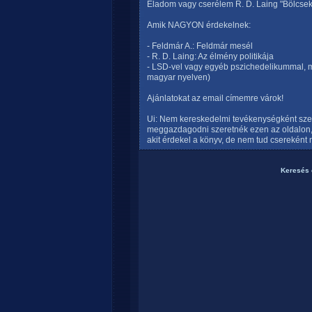
Eladom vagy cserélem R. D. Laing "Bölcsek,
Amik NAGYON érdekelnek:
- Feldmár A.: Feldmár mesél
- R. D. Laing: Az élmény politikája
- LSD-vel vagy egyéb pszichedelikummal, mi
magyar nyelven)
Ajánlatokat az email címemre várok!
Ui: Nem kereskedelmi tevékenységként szer
meggazdagodni szeretnék ezen az oldalon, 
akit érdekel a könyv, de nem tud csereként m
Keresés 