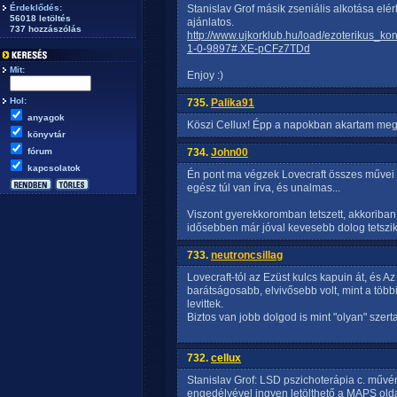
Érdeklődés:
Stanislav Grof másik zseniális alkotása elér
56018 letöltés
ajánlatos.
737 hozzászólás
http://www.ujkorklub.hu/load/ezoterikus_k
1-0-9897#.XE-pCFz7TDd
Mit:
Enjoy :)
Hol:
735.
Palika91
anyagok
Köszi Cellux! Épp a napokban akartam meg
könyvtár
fórum
734.
John00
kapcsolatok
Én pont ma végzek Lovecraft összes művei 1
egész túl van írva, és unalmas...
Viszont gyerekkoromban tetszett, akkoriba
idősebben már jóval kevesebb dolog tetszik
733.
neutroncsillag
Lovecraft-tól az Ezüst kulcs kapuin át, és
barátságosabb, elvivősebb volt, mint a töb
levittek.
Biztos van jobb dolgod is mint "olyan" szerta
732.
cellux
Stanislav Grof: LSD pszichoterápia c. művé
engedélyével ingyen letölthető a MAPS old