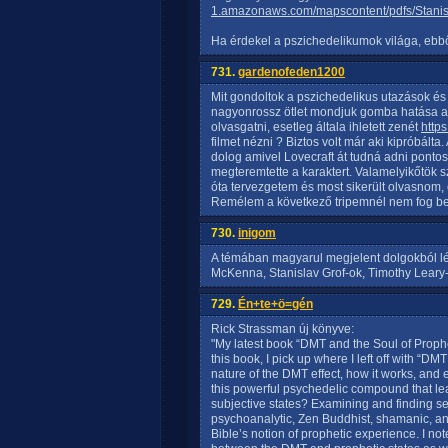
1.amazonaws.com/mapscontent/pdfs/Stanis
Ha érdekel a pszichedelikumok világa, ebb
731.
gardenofeden1200
Mit gondoltok a pszichedelikus utazások és
nagyonrossz ötlet mondjuk gomba hatása alat
olvasgatni, esetleg általa ihletett zenét
http
filmet nézni ? Biztos volt már aki kipróbált
dolog amivel Lovecraft át tudná adni pont
megteremtette a karaktert. Valamelyikőtök
óta tervezgetem és most sikerült olvasnom,
Remélem a következő tripemnél nem fog be
730.
inigom
A témában magyarul megjelent dolgokból lé
McKenna, Stanislav Grof-ok, Timothy Leary-
729.
Én+te+ö=gén
Rick Strassman új könyve:
"My latest book “DMT and the Soul of Prophe
this book, I pick up where I left off with “DM
nature of the DMT effect, how it works, an
this powerful psychedelic compound that lea
subjective states? Examining and finding 
psychoanalytic, Zen Buddhist, shamanic, a
Bible’s notion of prophetic experience. I n