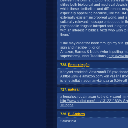
between the DMT and prophetic states as well
utilize both biological and medieval Jewis
which these similarities and differences ma
especially appealing because, like the DMT 
externally existent incorporeal world, and is 
culturally relevant message embedded in the
psychedelic drugs to interpret and integrate 
with an interest in biblical texts who wish 
them."
"One may order the book through my site:
h
sign and inscribe it), or on
Amazon, Barnes & Noble (who is putting mult
superstores), Inner Traditions (
http://www.i
728.
Én+te+ö=gén
Könyvet rendelnél Amazonról ÉS pszichede
A
https://smile.amazon.com/
-on vásárlásko
is lehet juttatni adományként az ár 0.5%-át!
727.
natural
a témához rugalmasan köthető, viszont mind
http://www.scribd.com/doc/131221183/A-S
Trungpa
726.
B. Andrew
Sziasztok!