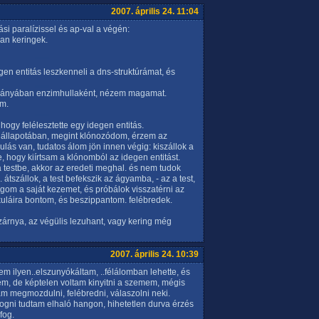
2007. április 24. 11:04
si paralízissel és ap-val a végén:
ban keringek.
egen entitás leszkenneli a dns-struktúrámat, és
 hiányában enzimhullaként, nézem magamat.
om.
hogy felélesztette egy idegen entitás.
 állapotában, megint klónozódom, érzem az
ulás van, tudatos álom jön innen végig: kiszállok a
be, hogy kiírtsam a klónomból az idegen entitást.
 testbe, akkor az eredeti meghal. és nem tudok
 átszállok, a test befekszik az ágyamba, - az a test,
gom a saját kezemet, és próbálok visszatérni az
ekuláira bontom, és beszippantom. felébredek.
szárnya, az végülis lezuhant, vagy kering még
2007. április 24. 10:39
m ilyen..elszunyókáltam, ..félálomban lehette, és
tem, de képtelen voltam kinyitni a szemem, mégis
am megmozdulni, felébredni, válaszolni neki.
togni tudtam elhaló hangon, hihetetlen durva érzés
fog.