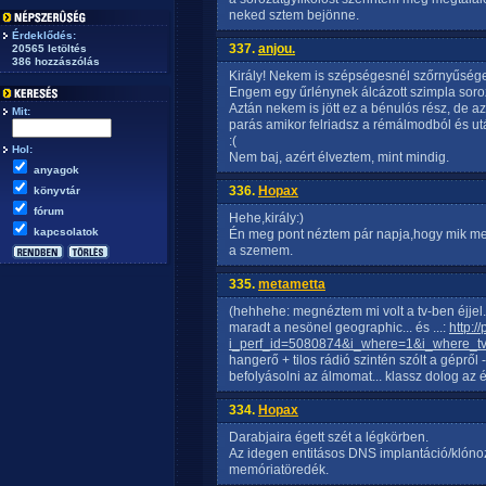
neked sztem bejönne.
Érdeklődés:
337.
anjou.
20565 letöltés
386 hozzászólás
Király! Nekem is szépségesnél szőrnyűsége
Engem egy űrlénynek álcázott szimpla soroz
Aztán nekem is jött ez a bénulós rész, de a
Mit:
parás amikor felriadsz a rémálmodból és 
:(
Hol:
Nem baj, azért élveztem, mint mindig.
anyagok
336.
Hopax
könyvtár
fórum
Hehe,király:)
kapcsolatok
Én meg pont néztem pár napja,hogy mik me
a szemem.
335.
metametta
(hehhehe: megnéztem mi volt a tv-ben éjjel..
maradt a nesönel geographic... és ...:
http:/
i_perf_id=5080874&i_where=1&i_where_t
hangerő + tilos rádió szintén szólt a gépről 
befolyásolni az álmomat... klassz dolog az é
334.
Hopax
Darabjaira égett szét a légkörben.
Az idegen entitásos DNS implantáció/klónozá
memóriatöredék.