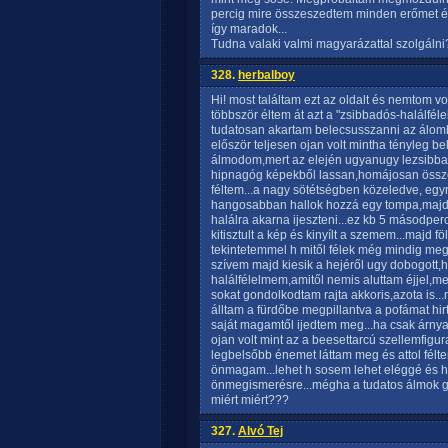
percig mire összeszedtem minden erőmet é
így maradok...
Tudna valaki valmi magyarázattal szolgálni
328.
herbalboy
Hi! most találtam ezt az oldalt és nemtom v
többször éltem át azt a "zsibbadós-halálféle
tudatosan akartam belecsusszanni az álomb
először teljesen ojan volt mintha tényleg b
álmodom,mert az elején ugyanugy lezsibb
hipnagóg képekből lassan,homájosan összeá
féltem...a nagy sötétségben közeledve, eg
hangosabban hallok hozzá egy tompa,majd s
halálra akarna ijeszteni...ez kb 5 másodperc
kitisztult a kép és kinyílt a szemem...majd f
tekintetemmel h mitől félek még mindig meg
szívem majd kiesik a hejéről ugy dobogott,h 
halálfélelmem,amitől nemis aluttam éjjel,m
sokat gondolkodtam rajta akkoris,azota is..
álltam a fürdőbe megpillantva a pofámat hir
saját magamtől ijedtem meg...ha csak árny
ojan volt mint az a beesettarcú szellemfigur
legbelsőbb énemet láttam meg és attol fé
önmagam...lehet h sosem lehet eléggé és h e
önmegismerésre...mégha a tudatos álmok gö
miért miért???
327.
Alvó Tej