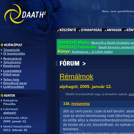
Nem, nem gondolkozol
[20250114] Média:
Megnyílt a Daath hivatalos p
[20250111] Fejlesztés:
Daath Keresés megjavít
Témakörök
Könyv:
Ayahuasca – A Lélek Indája
Új hozzászólás
Regisztráció
Jelszócsere
Emailcsere
Legrégibbek
Rémálmok
Előző tucat
Teljes lista
Következő tucat
alphagirl, 2005. január 12.
Legfrissebbek
Mielőtt hozzászólnál vagy új témakört nyitnál,
olv
Kategória:
338.
metametta
Filozófia
Létrehozó:
áhh az nem parás. csak rá kell tanulni. akar
alphagirl
szal az alvási béndzsaság csak látszólag pa
Létrehozás ideje:
és előtte állsz a medence/trambulin/sziklaszir
2005. január 12.
de közbe ott a víz, kiszámítható. és nyilván
Utolsó hozzászólás:
felmérted....
2013. február 26.
a sorozatgyilkolóst szerintem még megtalálo