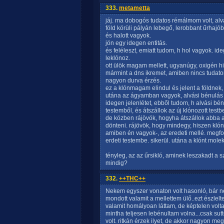
333.
metametta
jáj. ma dobogós tudatos rémálmom volt, alvá
föld körüli pályán lebegő, lerobbant űrhajó
és halott vagyok.
jön egy idegen entitás.
és feléleszt, emiatt tudom, h hol vagyok. id
leklónoz.
ott ülök magam mellett, ugyanúgy, oxigén
mármint a dns ikremet, amiben nincs tudat
nagyon durva érzés.
ez a klónmagam elindul és jelent a földnek, 
utána az ágyamban vagyok, alvási bénulás
idegen jelenlétet, ebből tudom, h alvási bén
testemből, és átszállok az új klónozott test
de közben rájövök, hogyha átszállok abba a
dönteni. rájövök, hogy mindegy, hiszen klón.
amiben én vagyok-, az eredeti mellé. megfo
erdeti testembe. sikerül. utána a klónt mol
tényleg, az az űrsikló, aminek leszakadt a 
mindig?
332.
++THC++
Nekem egyszer vonaton volt hasonló, bár ne
mondott valamit a mellettem ülő..ezt észlel
valamit homályoan láttam, de képtelen volt
mintha teljesen lebénultam volna...csak sut
volt. ritkán érzek ilyet, de akkor nagyon meg