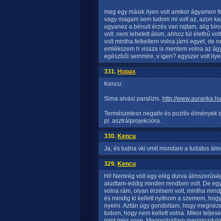
meg egy másik ilyen volt amikor ágyamon fe
vagy magam sem tudom mi volt az, azon k
ugyanez a bénult érzés van rajtam, alig bí
volt..nem lehetett álom, ahhoz túl élethű vo
volt mintha felkeltem volna járni egyet, de 
emlékszem h vissza is mentem volna az ág
egészből semmire..v igen? egyszer volt ily
331.
Hopax
Kencu:
Sima alvási paralízis.
http://www.auranka.hu
Természetesn negatív és pozitív élmények e
pl. asztrálprojekcióra.
330.
Kencu
Ja, és tudna vki vmit mondani a tudatos ál
329.
Kencu
Hi! Nemrég volt egy elég durva álmszerűs
aludtam-eddig minden rendben volt. De egy
volna rám, olyan érzésem volt, mintha mindj
és mindig ki kellett nyitnom a szemem, hogy 
nyelni. Aztán úgy gondoltam, hogy megnéze
tudom, hogy nem kellett volna. Mikor teljese
mint még sose. Megpróbáltam megmozdulni, 