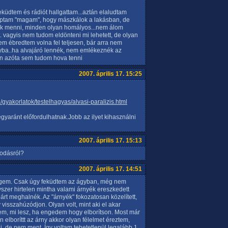
küdtem és rádiót hallgattam...aztán elaludtam
aptam "magam", hogy mászkálok a lakásban, de
rok menni, minden olyan homályos...nem álom
lt. vagyis nem tudom eldönteni mi lehetett, de olyan
nem ébredtem volna fel teljesen, bár arra nem
yba..ha alvajáró lennék, nem emlékeznék az
en azóta sem tudom hova tenni
2007. április 17. 15:25
/gyakorlatok/testelhagyas/alvasi-paralizis.html
gyaránt előfordulhatnak.Jobb az ilyet kihasználni
2007. április 17. 15:13
modásról?
2007. április 17. 14:51
égem. Csak úgy feküdtem az ágyban, még nem
szer hirtelen mintha valami árnyék ereszkedett
árt meghalnék. Az "árnyék" fokozatosan közelített,
visszahúzódjon. Olyan volt, mint aki el akar
m, mi lesz, ha engedem hogy elborítson. Most már
n elboríttt az árny akkor olyan félelmet éreztem,
de nem ment. Így voltam tehetetlenül legalább 1