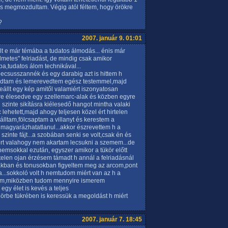
s megmozdultam. Végig atól féltem, hogy örökre
?
2007. január 9. 01:01
olt e már témába a tudatos álmodás... énis már
lmetes" felriadást, de mindig csak amikor
a,tudatos álom technikával...
elecsusszannék és egy darabig azt is hittem h
adtam és lemerevedtem egész testemmel,majd
llt egy kép amitől valamiért iszonyatosan
yre élesedve egy szellemarc-alak és közben egyre
zinte sikításra kiélesedő hangot mintha valaki
 lehetett,majd ahogy teljesen közel ért hirtelen
ölálltam,fölcsaptam a villanyt és kerestem a
magyarázhatatlanul...akkor észrevettem h a
szinte fájt...a szobában senki se volt,csak én és
ert valahogy nem akartam lecsukni a szemem...de
.nemsokkal ezután, egyszer amikor a tükör előtt
telen ojan érzésem támadt h annál a felriadásnál
akban és tonusokban figyeltem meg az arcom,pont
a...sokkoló volt h nemtudom miért van az h a
ltem,miközben tudom mennyire ismerem
gy élet is kevés a teljes
rbe tükrében is keressük a megoldást h miért
2007. január 7. 18:45