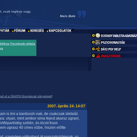
, csak logikus vagy.
Niels Bohr
ublikus Facebook-oldala
va
asd el a DAATH fórumának irányelveit
!
2007. április 24. 14:07
tam is írni a kardoosh-nak, de csakcsak idetalál.
ra. olyan, mint amikor sima fejest akarsz ugrani,
t/tópart/stég szélén, és kicsit fosol.
 nem ugrasz 40 cmes vízbe, hiszen előtte
d, szerintem változtasd át sorozatszülésszé. az