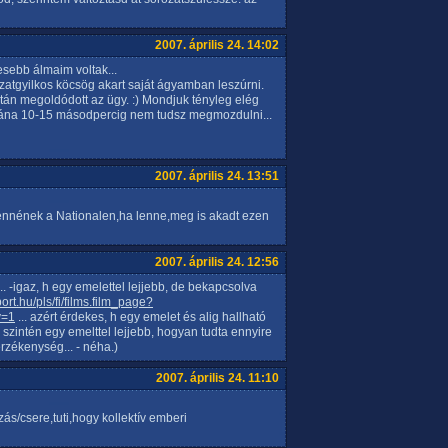
2007. április 24. 14:02
sebb álmaim voltak...
atgyilkos köcsög akart saját ágyamban leszúrni.
ztán megoldódott az ügy. :) Mondjuk tényleg elég
utána 10-15 másodpercig nem tudsz megmozdulni...
2007. április 24. 13:51
nnének a Nationalen,ha lenne,meg is akadt ezen
2007. április 24. 12:56
. -igaz, h egy emelettel lejjebb, de bekapcsolva
/port.hu/pls/fi/films.film_page?
v=1
... azért érdekes, h egy emelet és alig hallható
- szintén egy emelttel lejjebb, hogyan tudta ennyire
rzékenység... - néha.)
2007. április 24. 11:10
s/csere,tuti,hogy kollektív emberi