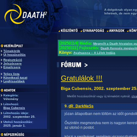
A dolgoknak olyan eg
lehetnek, de nem eg
[20250114] Média:
Megnyílt a Daath hivatalos p
[20250111] Fejlesztés:
Daath Keresés megjavít
Témakörök
Könyv:
Ayahuasca – A Lélek Indája
Új hozzászólás
Regisztráció
Jelszócsere
Emailcsere
Teljes lista
Gratulálok !!!
Következő tucat
Legfrissebbek
Biga Cubensis, 2002. szeptember 25
Kategória:
Mielőtt hozzászólnál vagy új témakört nyitnál,
olv
Vélemény
Létrehozó:
9.
dR_DarkNeSs
Biga Cubensis
Létrehozás ideje:
józan állapotban nem töltöm az időt gondol
2002. szeptember 25.
Utolsó hozzászólás:
Őszintén megmondva nem is nagyon kerestem,
2025. január 1.
az utolsó n postot.
köszi a segítséget, remélem viszonozhatom