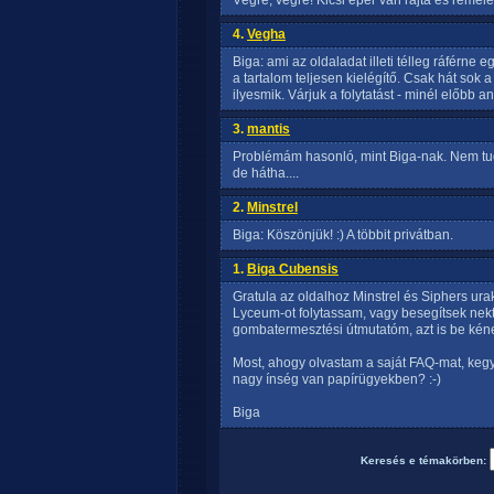
Végre, végre! Kicsi eper van rajta és remélem
4.
Vegha
Biga: ami az oldaladat illeti télleg ráférne
a tartalom teljesen kielégítő. Csak hát sok
ilyesmik. Várjuk a folytatást - minél előbb an
3.
mantis
Problémám hasonló, mint Biga-nak. Nem tud
de hátha....
2.
Minstrel
Biga: Köszönjük! :) A többit privátban.
1.
Biga Cubensis
Gratula az oldalhoz Minstrel és Siphers ura
Lyceum-ot folytassam, vagy besegítsek nek
gombatermesztési útmutatóm, azt is be kéne 
Most, ahogy olvastam a saját FAQ-mat, kegye
nagy ínség van papírügyekben? :-)
Biga
Keresés e témakörben: