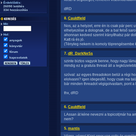
Érdeklődés:
26090 letöltés
dRD
334 hozzászólás
8.
Cauldfield
Mit:
Nos, az a helyzet, erre én is csak pár perc 
elhelyezése a dolognak, de a bal felső sarok
Hol:
ahonnan kedved szerint írányíthatsz pár dolg
Katt rá és jó.
anyagok
(Tényleg nekem is komoly töprengésembe ke
könyvtár
fórum
7.
dR_DarkNeSs
kapcsolatok
szinte biztos vagyok benne, hogy nagy láma
mindig ez a gratula thread áll a legközeleb
szóval: az egyes threadokon belül a régi 
elolvasni? igen idegesítő, hogy csak ma ta
bár minden threadot végigolvastam, pont a l
thx, dRD
6.
Cauldfield
LAssan át kéne nevezni a topicot(már ha ann
nem?
5.
mantis