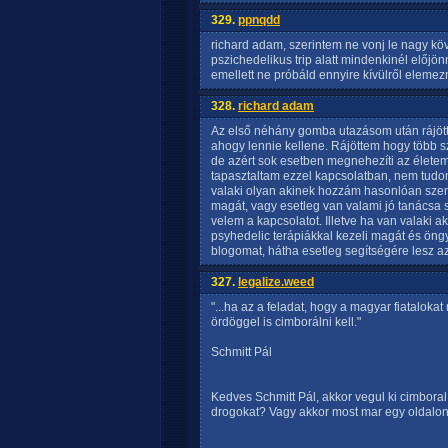
329.
ppnqdd
richard adam, szerintem ne vonj le nagy kö
pszichedelikus trip alatt mindenkinél előjönn
emellett ne próbáld ennyire kívülről elemez
328.
richard adam
Az első néhány gomba utazásom után rájö
ahogy lennie kellene. Rájöttem hogy több 
de azért sok esetben megnehezíti az életem
tapasztaltam ezzel kapcsolatban, nem tudo
valaki olyan akinek hozzám hasonlóan szem
magát, vagy esetleg van valami jó tanácsa
velem a kapcsolatot. Illetve ha van valaki
psyhedelic terápiákkal kezeli magát és öngy
blogomat, hátha esetleg segítségére lesz az 
327.
legalize.weed
"...ha az a feladat, hogy a magyar fiatalok
ördöggel is cimborálni kell."
Schmitt Pál
Kedves Schmitt Pál, akkor vegul ki cimboral 
drogokat? Vagy akkor most mar egy oldalon