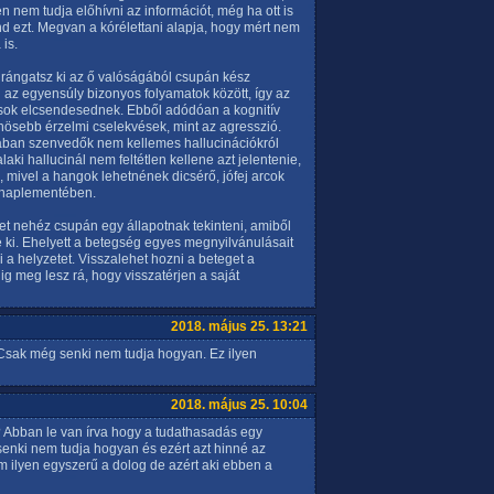
nem tudja előhívni az információt, még ha ott is
d ezt. Megvan a kórélettani alapja, hogy mért nem
is.
m rángatsz ki az ő valóságából csupán kész
l az egyensúly bizonyos folyamatok között, így az
ások elcsendesednek. Ebből adódóan a kognitív
nösebb érzelmi cselekvések, mint az agresszió.
iában szenvedők nem kellemes hallucinációkról
i hallucinál nem feltétlen kellene azt jelentenie,
mivel a hangok lehetnének dicsérő, jófej arcok
a naplementében.
get nehéz csupán egy állapotnak tekinteni, amiből
 ki. Ehelyett a betegség egyes megnyilvánulásait
ni a helyzetet. Visszalehet hozni a beteget a
ig meg lesz rá, hogy visszatérjen a saját
2018. május 25. 13:21
Csak még senki nem tudja hogyan. Ez ilyen
2018. május 25. 10:04
t? Abban le van írva hogy a tudathasadás egy
 senki nem tudja hogyan és ezért azt hinné az
 ilyen egyszerű a dolog de azért aki ebben a