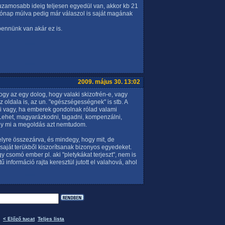
uzamosabb ideig teljesen egyedül van, akkor kb 21
ónap múlva pedig már válaszol is saját magának
ennünk van akár ez is.
2009. május 30. 13:02
gy az egy dolog, hogy valaki skizofrén-e, vagy
oldala is, az un. "egészségességnek" is stb. A
i vagy, ha emberek gondolnak rólad valami
. Lehet, magyarázkodni, tagadni, kompenzálni,
ogy mi a megoldás azt nemtudom.
elyre összezárva, és mindegy, hogy mit, de
saját terükből kiszorítsanak bizonyos egyedeket.
gy csomó ember pl. aki "pletykákat terjeszt", nem is
 információ rajta keresztül jutott el valahová, ahol
< Előző tucat
Teljes lista