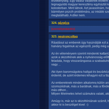
érzékenység. Egy válasz valakinek előttem 
legnagyobb magyar keresztény egyháztól kel
kolostorban. Mint látnok. Azt javasolnám, hog
bármilyen pszcih problémára, az inkább szed
megtalálható. A díler nem.
324.
gázgéza
[személyeskedés]
323.
neutroncsillag
Ráadásul az emberek úgy használják ezt a 
halvány fogalmuk az egészről, pedig még az 
Az én véleményem szerint mindenki kattant
azok a skizofrének akik a nyilvánosság előt
feladata, hogy visszarángassa a szabadulni 
vagy ...
Aki ilyen baromságokra hallgat és bezárkózi
érdemli, de azért érdemes kihagyni ezt a fáz
Az embereknek minden alkalomra külön arcu
szomszédnak, más a barátnak, más a főnök
más otthon...
Milyen félelmetes lehet számukra valaki, ak
Amúgy is, már az is skizofréniának számí
akkor ki is beszélget kivel :-)