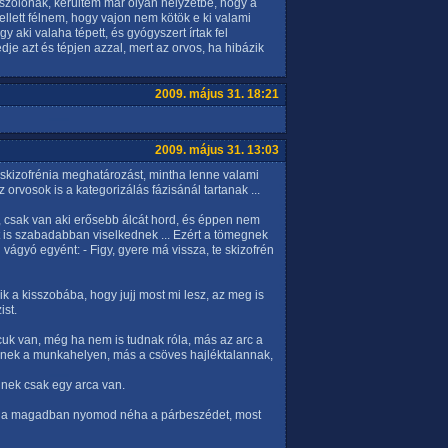
szólónak, kerültem már olyan helyzetbe, hogy a
lett félnem, hogy vajon nem kötök e ki valami
y aki valaha tépett, és gyógyszert írtak fel
je azt és tépjen azzal, mert az orvos, ha hibázik
2009. május 31. 18:21
2009. május 31. 13:03
skizofrénia meghatározást, mintha lenne valami
orvosok is a kategorizálás fázisánál tartanak ...
, csak van aki erősebb álcát hord, és éppen nem
t is szabadabban viselkednek ... Ezért a tömegnek
vágyó egyént: - Figy, gyere má vissza, te skizofrén
k a kisszobába, hogy jujj most mi lesz, az meg is
ist.
k van, még ha nem is tudnak róla, más az arc a
nek a munkahelyen, más a csöves hajléktalannak,
inek csak egy arca van.
t, ha magadban nyomod néha a párbeszédet, most