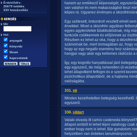
Érdeklődés:
hanem az emlékező képességét, egyszerűen 
26679 letöltés
van valahol és nem makacsságból teszi min
333 hozzászólás
képes rá. Ugyanez érvényes a skizofréniára 
Egy szétesett, önkontroll vesztett elmét se
Mit:
érvekkel. Mivel a skizofrén agyában felboru
egyes agyterületek túlaktiválódnak, míg m
Hol:
funkciók csökkennek és előjönnek az ösztö
Részben ez lehet az oka, hogy a skizofrén
anyagok
számolnak be, mert önmagában az, hogy valak
könyvtár
hogy az egy negatív esemény lesz számára, 
fórum
hangjai vagy akár egy kellemes rádiózás 
kapcsolatok
Így, egy kognitív hanyatlással járó betegsé
egy egyszerű, de még ismeretlen út vezetne
lehet állapotként felfogni és e szerint kezel
pszichotikus állapotából, de a hajlama mind
valóságába.
331.
nit
Minden kezelhetetlen betegség kezelhető. 
egyszerű.
330.
sildart
Valaki olvasta itt carlos casteneda könyvei
állapot amiből ki lehet lépni valahogy csak
ember hogy nem is lehet. Bár gondolom nem
helyzetben van érdekes tanulmányoznia