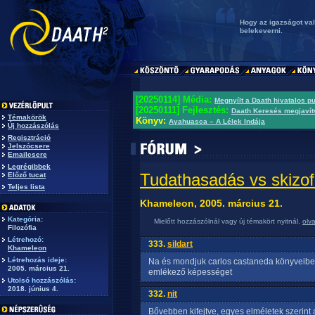
Hogy az igazságot val
belekeverni.
[20250114] Média:
Megnyílt a Daath hivatalos p
[20250111] Fejlesztés:
Daath Keresés megjavít
Témakörök
Könyv:
Ayahuasca – A Lélek Indája
Új hozzászólás
Regisztráció
Jelszócsere
Emailcsere
Legrégibbek
Tudathasadás vs skizof
Előző tucat
Teljes lista
Khameleon, 2005. március 21.
Kategória:
Mielőtt hozzászólnál vagy új témakört nyitnál,
olv
Filozófia
Létrehozó:
333.
sildart
Khameleon
Létrehozás ideje:
Na és mondjuk carlos castaneda könyveiben
2005. március 21.
emlékező képességet
Utolsó hozzászólás:
2018. június 4.
332.
nit
Bővebben kifejtve, egyes elméletek szerint 