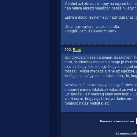
Valahol azt olvastam, hogy ha egy ember h
nap múlva elkezd magában beszélni, egy h
...
Ennyi a dolog, ez nem egy nagy durranás, b
De ahogy egyszer valaki mondta:
- Megőrültem, és akkor mi van?
322.
Bard
Gondolkoztam ezen a témán, és rájöttem, ho
nem, mindennek megvan a maga jó és rossz 
szar az, hogy tökmindegy, hogy te magad m
rosszat... Akkor megette a fene az egészet
kielégíteni a vágyaikat, mittudomén, de, h
Azthiszem túl sokan vagyunk egy túl kicsi h
emberek mindig kitalálnak valamit amivel a 
És ráadásul ezt valszeg tudat alatt teszik. E
veszi észre, hogy egy bizonyos kétes eredetű
romboló hatást váltott ki stb.
Keresés e témakörben:
|< Legrégibbek