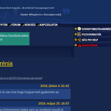
ószerűvé tegyük, okvetlenül hazugságot kell
Fjodor Mihajlovics Dosztojevszkij
ublikus Facebook-oldala
va
rénia
asd el a DAATH fórumának irányelveit
!
2018. június 4. 01:42
 le van írva hogy hogyan kell gyakorolni az
2018. május 25. 16:47
az Alzheimeres beteg sem az emlékeit veszíti el,