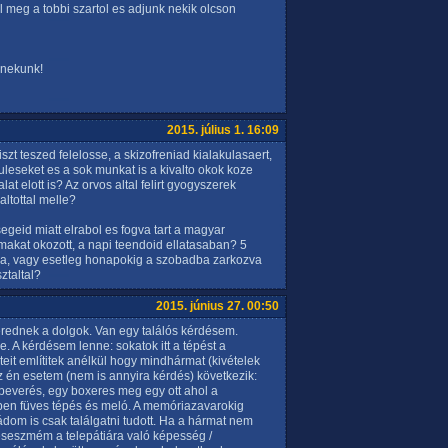
 meg a tobbi szartol es adjunk nekik olcson
 nekunk!
2015. július 1. 16:09
zt teszed felelosse, a skizofreniad kialakulasaert,
eseket es a sok munkat is a kivalto okok koze
t elott is? Az orvos altal felirt gyogyszerek
ltottal melle?
egeid miatt elrabol es fogva tart a magyar
makat okozott, a napi teendoid ellatasaban? 5
latva, vagy esetleg honapokig a szobadba zarkozva
ztaltal?
2015. június 27. 00:50
erednek a dolgok. Van egy találós kérdésem.
e. A kérdésem lenne: sokatok itt a tépést a
teit említitek anélkül hogy mindhármat (kivételek
z én esetem (nem is annyira kérdés) következik:
jbeverés, egy boxeres meg egy ott ahol a
ben füves tépés és meló. A memóriazavarokig
om is csak találgatni tudott. Ha a hármat nem
seszmém a telepátiára való képesség /