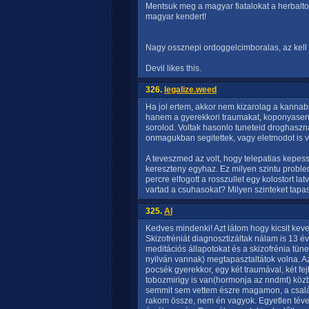
Mentsuk meg a magyar fiatalokat a herbaltol
magyar kendert!
Nagy ossznepi ordoggelcimboralas, az kell
Devil likes this.
326.
legalize.weed
Ha jol ertem, akkor nem kizarolag a kannabis
hanem a gyerekkori traumakat, koponyaserul
sorolod. Voltak hasonlo tuneteid droghasznala
onmagukban segitettek, vagy eletmodot is va
A teveszmed az volt, hogy telepatias kepess
kereszteny egyhaz. Ez milyen szintu proble
percre elfogott a rosszullet egy kolostort 
vartad a csuhasokat? Milyen szinteket tapas
325.
Al
Kedves mindenki! Azt látom hogy kicsit kev
Skizofréniát diagnosztizáltak nálam is 13 év
meditációs állapotokat és a skizofrénia tüne
nyilván vannak) megtapasztaltátok volna. A
pocsék gyerekkor, egy két traumával, két fe
tobozmirigy is van(hormonja az nndmt) köz
semmit sem vettem észre magamon, a család
rakom össze, nem én vagyok. Egyetlen téve