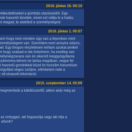
2016. június 16. 00:10
vetkeztetéseket a gombás utazásaidól. Egy
ek hasonló tünetek, mivel ezt váltja ki a hatás,
ni magad, te alakítod a személyiséged.
2016. június 1. 00:07
ttem hogy nem minden úgy van a fejemben mint
személyiségem van. Szerintem nem annyira súlyos,
et. Egy blogon részletesen leírtam azokat amiket
m hogy szabad-e ide linkelnem, ha esetleg van
élyiségzavara van és sikerült meggyógyítania
 számomra kérem ne tartsa magában, vegye fel
 aki hasonló gondokkal küzd és hozzám hasonlóan
ógyítást végez szóljon, ellinkelem neki a
ott olvasott információ.
2015. szeptember 14. 05:09
at megmentsük a kábítószertől, akkor akár még az
az ordoggel, aki fogyasztja vagy aki irtja a
 allunk?