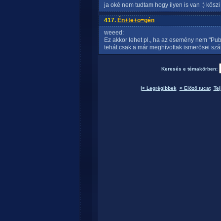
ja oké nem tudtam hogy ilyen is van :) köszi 
417.
Én+te+ö=gén
weeed:
Ez akkor lehet pl., ha az esemény nem "Publi
tehát csak a már meghívottak ismerösei szá
Keresés e témakörben:
|< Legrégibbek
< Előző tucat
Tel