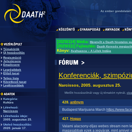
Az ember gondolatait 
[20250114] Média:
Megnyílt a Daath hivatalos p
[20250111] Fejlesztés:
Daath Keresés megjavít
Témakörök
Könyv:
Ayahuasca – A Lélek Indája
Új hozzászólás
Regisztráció
Jelszócsere
Emailcsere
Legrégibbek
Konferenciák, szimpóz
Előző tucat
Teljes lista
Következő tucat
Narcissos, 2005. augusztus 25.
Legfrissebbek
Mielőtt hozzászólnál vagy új témakört nyitnál,
olv
Kategória:
428.
an0nym
Kultúra
Létrehozó:
Budapest Marijuana March
https://www.fa
Narcissos
Létrehozás ideje:
427.
Hopax
2005. augusztus 25.
Utolsó hozzászólás:
Valami alacsony-díjas webes stream nem l
2020. január 17.
magasabbak ezek a jegyárak, mint amivel o