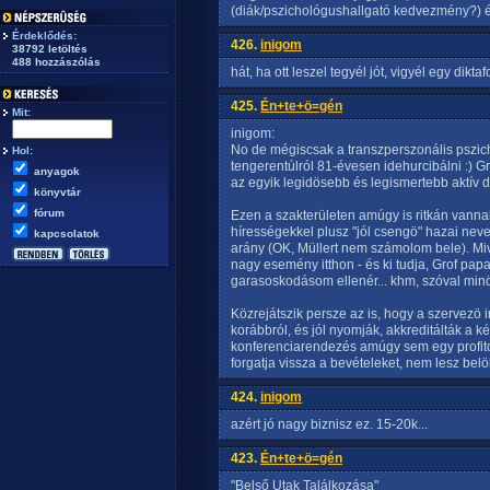
(diák/pszichológushallgató kedvezmény?) é
Érdeklődés:
426.
inigom
38792 letöltés
488 hozzászólás
hát, ha ott leszel tegyél jót, vigyél egy diktaf
425.
Én+te+ö=gén
Mit:
inigom:
No de mégiscsak a transzperszonális pszich
Hol:
tengerentúlról 81-évesen idehurcibálni :) G
anyagok
az egyik legidösebb és legismertebb aktív d
könyvtár
fórum
Ezen a szakterületen amúgy is ritkán vanna
hírességekkel plusz "jól csengö" hazai neve
kapcsolatok
arány (OK, Müllert nem számolom bele). Miv
nagy esemény itthon - és ki tudja, Grof pa
garasoskodásom ellenér... khm, szóval minö
Közrejátszik persze az is, hogy a szervezö 
korábbról, és jól nyomják, akkreditálták a k
konferenciarendezés amúgy sem egy profitori
forgatja vissza a bevételeket, nem lesz belö
424.
inigom
azért jó nagy biznisz ez. 15-20k...
423.
Én+te+ö=gén
"Belső Utak Találkozása"