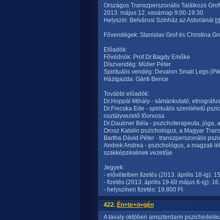
Országos Transzperszonális Találkozó Grof
2013. május 12. vasárnap 9:00-19:30
Helyszín: Belvárosi Színház az Astoriánál
h
Fővendégek: Stanislav Grof és Christina Gr
Előadók:
Fővédnök: Prof.Dr.Bagdy Emőke
Díszvendég: Müller Péter
Spirituális vendég: Devalon Small Legs (P
Házigazda: Gánti Bence
További előadók:
Dr.Hoppál Mihály - sámánkutató, etnográ
Dr.Frecska Ede - spirituális szemléletű pszi
osztályvezető főorvosa
Dr.Daubner Béla - pszichoterapeuta, jóga, a
Orosz Katalin pszichológus, a Magyar Tran
Bartha Dávid Péter - transzperszonális psz
Andrek Andrea - pszichológus, a magzati lél
szakképzésének vezetője
Jegyek:
- elővételben fizetés (2013. április 18-ig): 1
- fizetés (2013. április 19-től május 6-ig): 16
- helyszínen fizetés: 19.800 Ft
422.
Én+te+ö=gén
A tavaly októberi amszterdami pszichedeliku