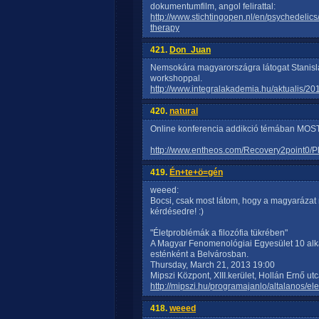
dokumentumfilm, angol felirattal:
http://www.stichtingopen.nl/en/psychedelic
therapy
421.
Don_Juan
Nemsokára magyarországra látogat Stanisla
workshoppal.
http://www.integralakademia.hu/aktualis/20
420.
natural
Online konferencia addikció témában MOST!
http://www.entheos.com/Recovery2point0/P
419.
Én+te+ö=gén
weeed:
Bocsi, csak most látom, hogy a magyarázat 
kérdésedre! :)
"Életproblémák a filozófia tükrében"
A Magyar Fenomenológiai Egyesület 10 alkalo
esténként a Belvárosban.
Thursday, March 21, 2013 19:00
Mipszi Központ, XIII.kerület, Hollán Ernő utc
http://mipszi.hu/programajanlo/altalanos/el
418.
weeed