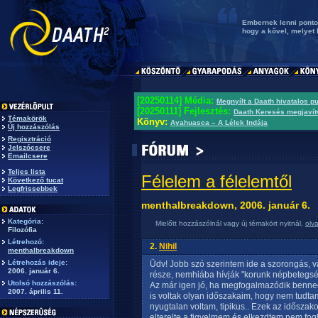
Embernek lenni pontos
hogy a kővel, melyet l
[20250114] Média:
Megnyílt a Daath hivatalos p
[20250111] Fejlesztés:
Daath Keresés megjavít
Témakörök
Könyv:
Ayahuasca – A Lélek Indája
Új hozzászólás
Regisztráció
Jelszócsere
Emailcsere
Teljes lista
Félelem a félelemtől
Következő tucat
Legfrissebbek
menthalbreakdown, 2006. január 6.
Kategória:
Mielőtt hozzászólnál vagy új témakört nyitnál,
olv
Filozófia
Létrehozó:
2.
Nihil
menthalbreakdown
Létrehozás ideje:
Üdv! Jobb szó szerintem ide a szorongás, 
2006. január 6.
része, nemhiába hívják "korunk népbetegs
Utolsó hozzászólás:
Az már igen jó, ha megfogalmazódik benned
2007. április 11.
is voltak olyan időszakaim, hogy nem tudt
nyugtalan voltam, tipikus.. Ezek az időszako
elterelte a figyelmem és elkezdtem nem fogl