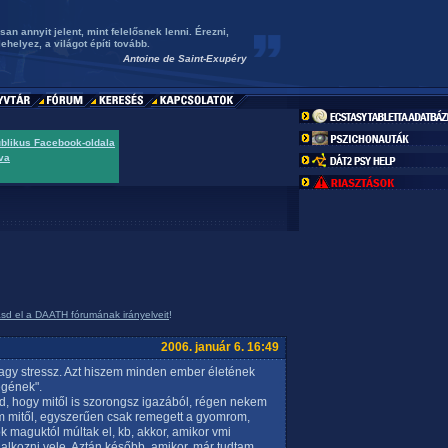
an annyit jelent, mint felelősnek lenni. Érezni,
ehelyez, a világot építi tovább.
Antoine de Saint-Exupéry
ublikus Facebook-oldala
va
asd el a DAATH fórumának irányelveit
!
2006. január 6. 16:49
vagy stressz. Azt hiszem minden ember életének
égének".
, hogy mitől is szorongsz igazából, régen nekem
am mitől, egyszerűen csak remegett a gyomrom,
k maguktól múltak el, kb, akkor, amikor vmi
alkozni vele. Aztán később, amikor, már tudtam,