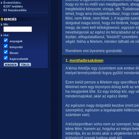
Érdeklődés:
hogy ez mi és mitől van megfigyeltem, ahog
6197 letöltés
megfelelési kényszer, vizsga, stb. Tudatosa
62 hozzászólás
lehet, hogy arra összpontosítasz, hogy cs
félni, nem félek, nem félek..). A legjobb sze
dolgokat maga körül, hogy mi történik, hogy
Mit:
megy, de nem kell kétségbeesni, egyszer elj
nevetségessé az egész és felszabadul az e
Hol:
tisztán, elfogulalatlanul, "kívülről" szemlé
anyagok
végét. Néha a félelem, minden látható ok né
könyvtár
Remélem vmi ilyesmire gondoltál..
fórum
kapcsolatok
1.
menthalbreakdown
A téma ihletője egy (szerintem sok ember é
melyet természeténél fogva gyűlöl mindenki
Ezen belül persze a félelem egy specifikus
félelmet nem egy bizonyos dolog kelti az em
ha megijedek tőle. Ez egy ördögi kör, egy 
mindennapokat, akár az egész életet.
Az egészen nagy dolgoktól kezdve (mint pél
szereplés), egészen a legalapabb hétköznapi
számban van).
A középpontban soha nem az szerepel, hogy 
kéne félni, hanem az, hogyha ez mégis bek
lebénítja, és az érzés akár a végtelenbe is
különböző szerek hatása alatt áll).