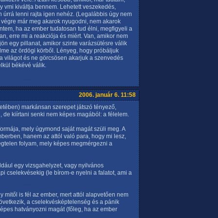
y vmi kiváltja bennem. Lehetett veszekedés,
n úrrá lenni rajta igen nehéz. (Legalábbis úgy nem
ak végre már meg akarok nyugodni, nem akarok
rintem, ha az ember tudatosan tud élni, megfigyeli a
an, erre mi a reakciója és miért. Van, amikor nem
ön egy pillanat, amikor szinte varázsütésre válik
lme az ördögi körből. Lényeg, hogy próbáljuk
lni a világot és ne görcsösen akarjuk a szenvedés
lkül békévé válik.
2006. január 6. 11:58
letében) markánsan szerepet játszó tényező,
, de kiírtani senki nem képes magából: a félelem.
 formája, mely úgymond saját magát szüli meg. A
berben, hanem az attól való para, hogy mi lesz,
végtelen folyam, mely képes megmérgezni a
dául egy vizsgahelyzet, vagy nyilvános
 cselekvésekig (le bírom-e nyelni a falatot, ami a
mitől is fél az ember, mert attól alapvetően nem
övetkezik, a cselekvésképtelenség és a pánik
 képes hatványozni magát (főleg, ha az ember