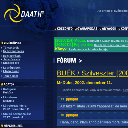
Az erkölcs: nyájöszt
[20250114] Média:
Megnyílt a Daath hivatalos p
[20250111] Fejlesztés:
Daath Keresés megjavít
Témakörök
Könyv:
Ayahuasca – A Lélek Indája
Új hozzászólás
Regisztráció
Jelszócsere
Emailcsere
Legrégibbek
BUÉK / Szilveszter [200
Előző tucat
Teljes lista
Mr.Duke, 2002. december 11.
Kategória:
Mielőtt hozzászólnál vagy új témakört nyitnál,
olv
Kultúra
Létrehozó:
31.
ppnqdd
Mr.Duke
Létrehozás ideje:
Azt hittem, írtam valami frappánsat, de nem :
2002. december 11.
Utolsó hozzászólás:
30.
ppnqdd
2017. január 4.
Haha, detto, írtam annó pár ilyen moralizál