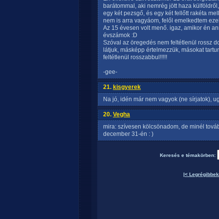
barátommal, aki nemrég jött haza külföldről
egy két pezsgő, és egy két fellőtt rakéta m
nem is arra vagyáom, felől emelkedtem eze
Az 15 évesen volt menő. igaz, amikor én an
évszámok :D
Szóval az öregedés nem feltétlenül rossz d
látjuk, másképp értelmezzük, másokat tartun
feltétlenül rosszabbul!!!!!
-gee-
21.
kisgyerek
Na jó, idén már nem vagyok (ne sírjatok), 
20.
Vegha
mira: szívesen kölcsönadom, de minél továb
december 31-én : )
Keresés e témakörben:
|< Legrégibbek