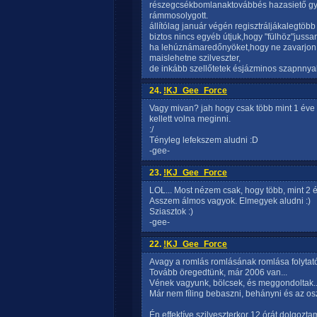
részegcsékbomlanaktovábbés hazasiető gyo
rámmosolygott.
állítólag január végén regisztráljákalegtöbb 
biztos nincs egyéb útjuk,hogy "fülhöz"jussan
ha lehúznámaredőnyöket,hogy ne zavarjon a
maislehetne szilveszter,
de inkább szellőtetek ésjázminos szapnnyal
24.
!KJ_Gee_Force
Vagy mivan? jah hogy csak több mint 1 éve
kellett volna meginni.
:/
Tényleg lefekszem aludni :D
-gee-
23.
!KJ_Gee_Force
LOL... Most nézem csak, hogy több, mint 2 é
Asszem álmos vagyok. Elmegyek aludni :)
Sziasztok :)
-gee-
22.
!KJ_Gee_Force
Avagy a romlás romlásának romlása folytató
Tovább öregedtünk, már 2006 van...
Vének vagyunk, bölcsek, és meggondoltak..
Már nem fíling bebaszni, behányni és az osz
Én effektíve szilveszterkor 12 órát dolgoztam