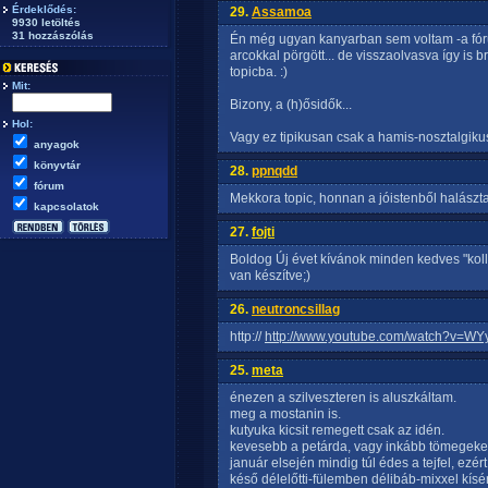
Érdeklődés:
29.
Assamoa
9930 letöltés
31 hozzászólás
Én még ugyan kanyarban sem voltam -a fóru
arcokkal pörgött... de visszaolvasva így is br
topicba. :)
Mit:
Bizony, a (h)ősidők...
Hol:
Vagy ez tipikusan csak a hamis-nosztalgiku
anyagok
könyvtár
28.
ppnqdd
fórum
Mekkora topic, honnan a jóistenből halászt
kapcsolatok
27.
fojti
Boldog Új évet kívánok minden kedves "ko
van készítve;)
26.
neutroncsillag
http://
http://www.youtube.com/watch?v=WY
25.
meta
énezen a szilveszteren is aluszkáltam.
meg a mostanin is.
kutyuka kicsit remegett csak az idén.
kevesebb a petárda, vagy inkább tömegeket
január elsején mindig túl édes a tejfel, ezé
késő délelőtti-fülemben délibáb-mixxel kísé