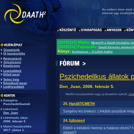
Az emberi elme első d
mással egy osztályba 
[20250114] Média:
Megnyílt a Daath hivatalos p
[20250111] Fejlesztés:
Daath Keresés megjavít
Témakörök
Könyv:
Ayahuasca – A Lélek Indája
Új hozzászólás
Regisztráció
Jelszócsere
Emailcsere
Legrégibbek
Pszichedelikus állatok p
Előző tucat
Teljes lista
Következő tucat
Don_Juan, 2006. február 5.
Legfrissebbek
Mielőtt hozzászólnál vagy új témakört nyitnál,
olv
Kategória:
25.
HardXTCMETH
Pszichedelikumok
Létrehozó:
Szegény kis brekuci :(.Inkább pusziljuk meg
Don_Juan
Létrehozás ideje:
24.
fullspeed
2006. február 5.
Utolsó hozzászólás:
Ebből a békából mennyi a hatásos dózis? 
2017. június 1.
adagot?