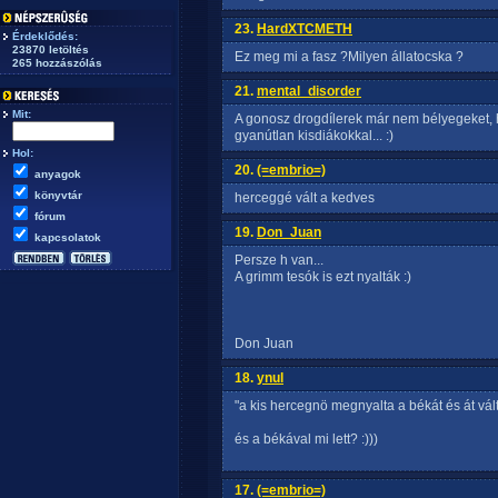
23.
HardXTCMETH
Érdeklődés:
23870 letöltés
Ez meg mi a fasz ?Milyen állatocska ?
265 hozzászólás
21.
mental_disorder
Mit:
A gonosz drogdílerek már nem bélyegeket, h
gyanútlan kisdiákokkal... :)
Hol:
20.
(=embrio=)
anyagok
könyvtár
herceggé vált a kedves
fórum
19.
Don_Juan
kapcsolatok
Persze h van...
A grimm tesók is ezt nyalták :)
Don Juan
18.
ynul
"a kis hercegnö megnyalta a békát és át vál
és a békával mi lett? :)))
17.
(=embrio=)