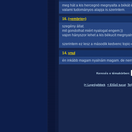
meg hát a kis hercegnö megnyalta a békát é
valami tudományos alapja is.szerintem.
16.
(=embrio=)
szegény állat.
mit gondolhat miért nyalogat engem:))
vajon hányszor lehet a kis békucit megnyaln
szerintem ez lesz a második kedvenc topic-
14.
ynul
én inkább magam nyalnám magam. de nemto
Keresés e témakörben:
|< Legrégibbek
< Előző tucat
Tel