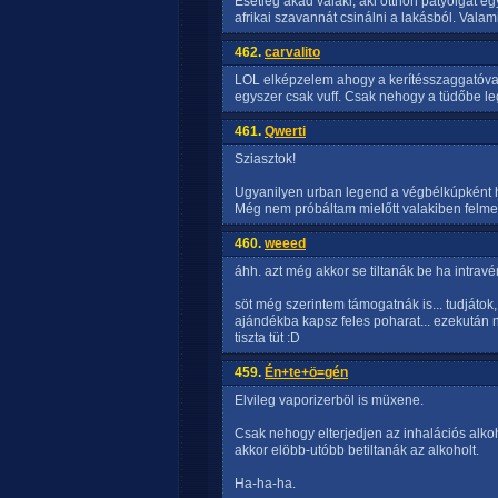
Esetleg akad valaki, aki otthon pátyolgat e
afrikai szavannát csinálni a lakásból. Valami
462.
carvalito
LOL elképzelem ahogy a kerítésszaggatóval t
egyszer csak vuff. Csak nehogy a tüdőbe leg
461.
Qwerti
Sziasztok!
Ugyanilyen urban legend a végbélkúpként h
Még nem próbáltam mielőtt valakiben felmer
460.
weeed
áhh. azt még akkor se tiltanák be ha intrav
söt még szerintem támogatnák is... tudjáto
ajándékba kapsz feles poharat... ezekutá
tiszta tüt :D
459.
Én+te+ö=gén
Elvileg vaporizerböl is müxene.
Csak nehogy elterjedjen az inhalációs alko
akkor elöbb-utóbb betiltanák az alkoholt.
Ha-ha-ha.