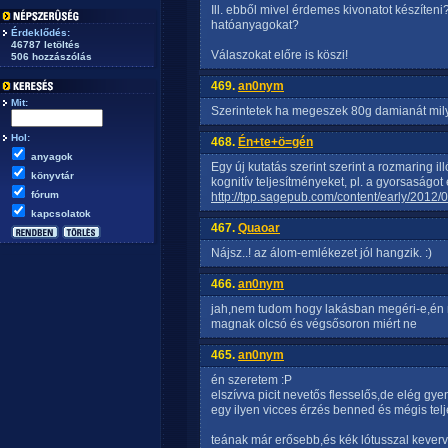
Ill. ebből mivel érdemes kivonatot készíteni
hatóanyagokat?
Érdeklődés:
46787 letöltés
Válaszokat előre is köszi!
506 hozzászólás
469.
an0nym
Mit:
Szerintetek ha megeszek 80g damianát mily
Hol:
468.
Én+te+ö=gén
anyagok
Egy új kutatás szerint szerint a rozmaring i
könyvtár
kognitív teljesítményeket, pl. a gyorsaságot
fórum
http://tpp.sagepub.com/content/early/201
kapcsolatok
467.
Quaoar
Nájsz..! az álom-emlékezet jól hangzik. :)
466.
an0nym
jah,nem tudom hogy lakásban megéri-e,én m
magnak olcsó és végsősoron miért ne
465.
an0nym
én szeretem :P
elszívva picit nevetős flesselős,de elég g
egy ilyen vicces érzés benned és mégis te
teának már erősebb,és kék lótusszal keverv