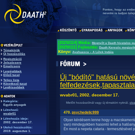
Fontos, hogy az ember
nevetni is tudjon tula
[20250114] Média:
Megnyílt a Daath hivatalos p
[20250111] Fejlesztés:
Daath Keresés megjavít
Témakörök
Könyv:
Ayahuasca – A Lélek Indája
Új hozzászólás
Regisztráció
Jelszócsere
Emailcsere
Legrégibbek
Új "bódító" hatású növé
Előző tucat
Teljes lista
felfedezések,tapasztala
Következő tucat
Legfrissebbek
wvabr01, 2002. december 17.
Kategória:
Mielőtt hozzászólnál vagy új témakört nyitnál,
olv
Egyéb anyagok
Létrehozó:
470.
psychedelic999
wvabr01
Létrehozás ideje:
Olyan kérdésem lenne hogy a macskamenta f
2002. december 17.
van) mindegyikben hasonló lehet a hatóany
Utolsó hozzászólás:
Én most a nepeta cataria - termesztésével pr
2019. augusztus 1.