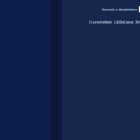
Keresés e témakörben:
|< Legrégibbek
< Előző tucat
Tel