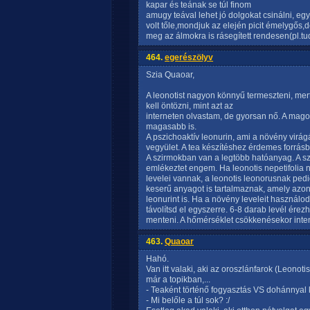
kapar és teának se túl finom
amugy teával lehet jó dolgokat csinálni, e
volt tőle,mondjuk az elején picit émelygős,d
meg az álmokra is rásegített rendesen(pl.
464.
egerészölyv
Szia Quaoar,
A leonotist nagyon könnyű termeszteni, mert 
kell öntözni, mint azt az
interneten olvastam, de gyorsan nő. A magok
magasabb is.
A pszichoaktív leonurin, ami a növény virá
vegyület. A tea készítéshez érdemes forrásb
A szirmokban van a legtöbb hatóanyag. A szi
emlékeztet engem. Ha leonotis nepetifolia 
levelei vannak, a leonotis leonorusnak pedi
keserű anyagot is tartalmaznak, amely azo
leonurint is. Ha a növény leveleit használo
távolítsd el egyszerre. 6-8 darab levél érezh
menteni. A hőmérséklet csökkenésekor inte
463.
Quaoar
Hahó.
Van itt valaki, aki az oroszlánfarok (Leonot
már a topikban,...
- Teaként történő fogyasztás VS dohánnyal 
- Mi belőle a túl sok? :/