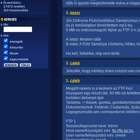
Érdeklődés:
idők is igazán megérdemelte volna a magasa
17473 letöltés
113 hozzászólás
3.
poser
Jim DeKorne Pszichedélikus Sámánizmus c.
Mit:
és jó minőségben tömörítettem mp3-ba.
5 MB-os önkicsomagoló fájlok az FTP 2-n (s
Hol:
A oldal: Modern idők
anyagok
B oldal: A Föld Sámánjai (Szibéria; Afrika;
könyvtár
Ha kell, töltsétek, míg nem törlik.
fórum
kapcsolatok
2.
caleb
Jelezték, hogy néhány doksi rosszul van cs
1.
caleb
Megjött nekem is a kedvem az FTP-hez.
Anyagaim egy részét (kb. 60 Mb-ot) feltettem 
korlátlen tárhelyet ígér.
Tartalma -> Képek: gomba, gombatermesztés, 
Dokumentumok: Feldmár, Castaneda, Szász
Legegyszerubb win commanderrel letölteni;
FTP 1
Session/kapcsolat neve: bármi
Host name/Kiszolgáló név:
ftp://ftp.tar.hu
User name/felhasználói név: orwell