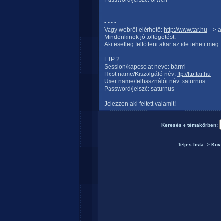
Password/jelszó: orwell
- - - -
Vagy webről elérhető:
http://www.tar.hu
--> a
Mindenkinek jó töltögetést.
Aki esetleg feltölteni akar az ide teheti meg:
FTP 2
Session/kapcsolat neve: bármi
Host name/Kiszolgáló név:
ftp://ftp.tar.hu
User name/felhasználói név: saturnus
Password/jelszó: saturnus
Jelezzen aki feltett valamit!
Keresés e témakörben:
Teljes lista
> Köv