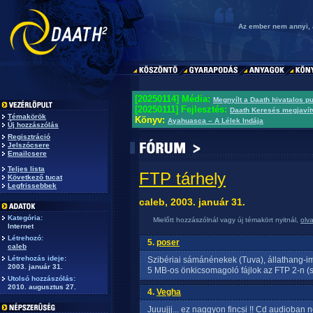
Az ember nem annyi, 
[20250114] Média:
Megnyílt a Daath hivatalos p
[20250111] Fejlesztés:
Daath Keresés megjavít
Témakörök
Könyv:
Ayahuasca – A Lélek Indája
Új hozzászólás
Regisztráció
Jelszócsere
Emailcsere
Teljes lista
FTP tárhely
Következő tucat
Legfrissebbek
caleb, 2003. január 31.
Kategória:
Mielőtt hozzászólnál vagy új témakört nyitnál,
olv
Internet
Létrehozó:
5.
poser
caleb
Létrehozás ideje:
Szibériai sámánénekek (Tuva), állathang-im
2003. január 31.
5 MB-os önkicsomagoló fájlok az FTP 2-n (s
Utolsó hozzászólás:
2010. augusztus 27.
4.
Vegha
Juuujjj... ez naggyon fincsi !! Cd audioba