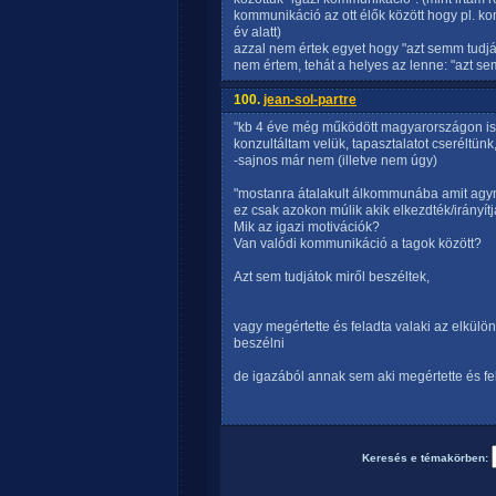
kommunikáció az ott élők között hogy pl. kom
év alatt)
azzal nem értek egyet hogy "azt semm tudjá
nem értem, tehát a helyes az lenne: "azt sem
100.
jean-sol-partre
"kb 4 éve még működött magyarországon i
konzultáltam velük, tapasztalatot cseréltünk,
-sajnos már nem (illetve nem úgy)
"mostanra átalakult álkommunába amit agymo
ez csak azokon múlik akik elkezdték/irányítj
Mik az igazi motivációk?
Van valódi kommunikáció a tagok között?
Azt sem tudjátok miről beszéltek,
vagy megértette és feladta valaki az elkülö
beszélni
de igazából annak sem aki megértette és fe
Keresés e témakörben: