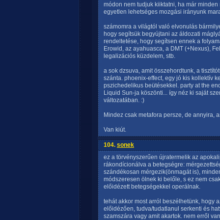
módon nem tudjuk kiiktatni, ha már minden 
egyetlen lehetséges mozgási irányunk mara
számomra a világtól való elvonulás bármilye
hogy segítsük begyújtani az áldozati máglyá
rendeltetése, hogy segítsen ennek a folyam
Erowid, az ayahuasca, a DMT (+Nexus), Fel
legalizációs küzdelem, stb.
a sok dzsuva, amit összehordtunk, a tisztít
szánta. phoenix-effect, egy jó kis kollektív 
pszichedelikus beütésekkel. party at the end 
Liquid Sun-ja köszönti... így néz ki saját 
változatában. :)
Mindez csak metafora persze, de annyira, an
Van kiút.
104.
sonek
ez a törvényszerűen újratermelik az apokali
rákondícionálva a betegségre: mérgezettség
szándékosan mérgezik(önmagát is), minden spi
módszeresen ölnek ki belőle, s ez nem cs
előidézett betegségekkel operálnak.
tehát akkor most arról beszélhetünk, hogy a
előidézően, tudva/tudatlanul serkenti és ha
szamszára vagy amit akartok. nem erről va