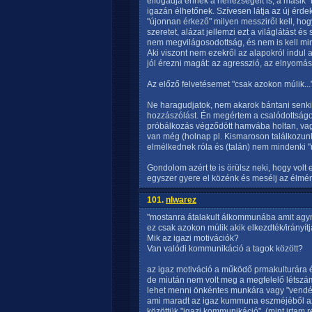
elfogadja ennek a nehézségeit is, a másik "h
igazán élhetőnek. Szívesen látja az új érde
"újonnan érkező" milyen messziről kell, hog
szeretet, alázat jellemzi ezt a világlátást é
nem megvilágosodottság, és nem is kell mi
Aki viszont nem ezekről az alapokról ind
jól érezni magát: az agresszió, az elnyomás
Az előző felvetésemet "csak azokon múlik...
Ne haragudjatok, nem akarok bántani senkit
hozzászólást. Én megértem a csalódottságod
próbálkozás végződött hamvába holtan, vagy
van még (holnap pl. Kismaroson találkozunk
elmélkednek róla és (talán) nem mindenki
Gondolom azért te is örülsz neki, hogy volt
egyszer gyere el közénk és mesélj az élmén
101.
nlwarez
"mostanra átalakult álkommunába amit agymo
ez csak azokon múlik akik elkezdték/irányítj
Mik az igazi motivációk?
Van valódi kommunikáció a tagok között?
az igaz motiváció a működő prmakulturára 
de miután nem volt meg a megfelelő létszám
lehet menni önkéntes munkára vagy "vendé
ami maradt az igaz kummuna eszméjéből azt
közöttük "igazi kommunikáció". (mint irtam 