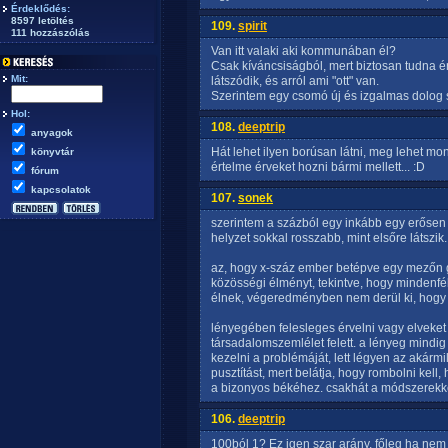
Érdeklődés:
8597 letöltés
109.
spirit
111 hozzászólás
Van itt valaki aki kommunában él?
Csak kíváncsiságból, mert biztosan tudna é
Mit:
látszódik, és arról ami "ott" van.
Szerintem egy csomó új és izgalmas dolog 
Hol:
108.
deeptrip
anyagok
Hát lehet ilyen borúsan látni, meg lehet mo
könyvtár
értelme érveket hozni bármi mellett... :D
fórum
kapcsolatok
107.
sonek
szerintem a százból egy inkább egy erősen o
helyzet sokkal rosszabb, mint elsőre látszik.
az, hogy x-száz ember betépve egy mezőn g
közösségi élményt, tekintve, hogy mindenfé
élnek, végeredményben nem derül ki, hogy 
lényegében felesleges érvelni vagy elveket
társadalomszemlélet felett. a lényeg mind
kezelni a problémáját, lett légyen az akármi
pusztítást, mert belátja, hogy rombolni kell
a bizonyos békéhez. csakhát a módszerekk
106.
deeptrip
100ból 1? Ez igen szar arány, főleg ha n