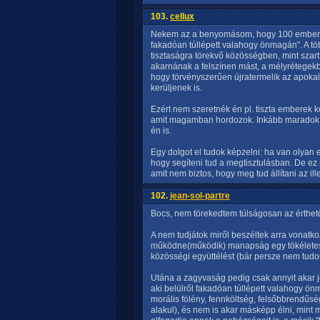
103.
cellux
Nekem az a benyomásom, hogy 100 emberből
fakadóan túllépett valahogy önmagán". A t
tisztaságra törekvő közösségben, mint szart
akarnának a felszínen mást, a mélyrétegek
hogy törvényszerűen újratermelik az apokal
kerüljenek is.
Ezért nem szeretnék én pl. tiszta emberek
amit magamban hordozok. Inkább maradok
én is.
Egy dolgot el tudok képzelni: ha van olyan em
hogy segíteni tud a megtisztulásban. De e
amit nem biztos, hogy meg tud állítani az il
102.
jean-sol-partre
Bocs, nem törekedtem túlságosan az érthet
A nem tudjátok miről beszéltek arra vonatko
működne(működik) manapság egy tökéletes 
közösségi együttélést (bár persze nem tud
Utána a zagyvaság pedig csak annyit akar je
aki belülről fakadóan túllépett valahogy ö
morális fölény, fennköltség, felsőbbrendűs
alakul), és nem is akar másképp élni, mint m