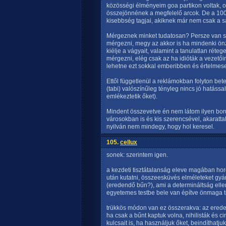
közösségi élményeim goa partikon voltak, 
összejönnének a megfelelő arcok. De a 100bó
kisebbség tagjai, akiknek már nem csak a s
Mérgeznek minket tudatosan? Persze van s
mérgezni, megy az akkor is ha mindenki önz
kiélje a vágyait, valamint a tanulatlan réte
mérgezni, elég csak az ha idióták a vezető
lehetne ezt sokkal emberibben és értelmese
Ettől függetlenül a reklámokban folyton bet
(tabi) valószínűleg tényleg nincs jó hatáss
emlékeztetik őket).
Mindent összevetve én nem látom ilyen ború
városokban is és kis szerencsével, akaratta
nyilván nem mindegy, hogy hol keresel.
105.
cellux
sonek: szerintem igen.
a kezdeti tisztátalanság eleve magában hord
után kutatni, összeesküvés elméleteket gyárt
(eredendő bűn?), ami a determináltság elle
egyetemes testbe bele van építve önmaga 
trükkös módon van ez összerakva: az erede
ha csak a bűnt kaptuk volna, nihilisták és
kulcsait is, ha használjuk őket, beindíthatju