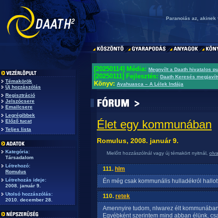
Paranoiás az, akinek v
[20250114] Média:
Megnyílt a Daath hivatalos p
[20250111] Fejlesztés:
Daath Keresés megjavít
Témakörök
Könyv:
Ayahuasca – A Lélek Indája
Új hozzászólás
Regisztráció
Jelszócsere
Emailcsere
Legrégibbek
Élet egy kommunában
Előző tucat
Teljes lista
Romulus, 2008. január 9.
Kategória:
Mielőtt hozzászólnál vagy új témakört nyitnál,
olv
Társadalom
Létrehozó:
111.
hlm
Romulus
Létrehozás ideje:
Én még csak kommunális hulladékról hallot
2008. január 9.
Utolsó hozzászólás:
110.
retek
2010. december 28.
Amennyire tudom, nlwarez élt kommunában
Egyébként szerintem mind abban élünk, cs