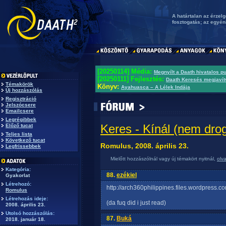
A határtalan az érzel
fosztogatás; az egyé
[20250114] Média:
Megnyílt a Daath hivatalos p
[20250111] Fejlesztés:
Daath Keresés megjavít
Témakörök
Könyv:
Ayahuasca – A Lélek Indája
Új hozzászólás
Regisztráció
Jelszócsere
Emailcsere
Legrégibbek
Keres - Kínál (nem drog
Előző tucat
Teljes lista
Következő tucat
Romulus, 2008. április 23.
Legfrissebbek
Mielőtt hozzászólnál vagy új témakört nyitnál,
olv
Kategória:
88.
ezékiel
Gyakorlat
Létrehozó:
http://arch360philippines.files.wordpress.c
Romulus
Létrehozás ideje:
(da fuq did i just read)
2008. április 23.
Utolsó hozzászólás:
87.
Buká
2018. január 18.