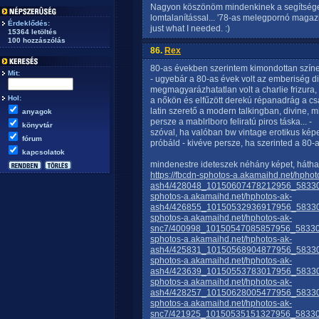
Nagyon köszönöm mindenkinek a segítséget,
lomtalanítással... '78-as melegpornó magazin,
Érdeklődés:
just what I needed. :)
15364 letöltés
100 hozzászólás
86.
Rex
80-as években szerintem kimondottan szín
Mit:
- ugyebár a 80-as évek volt az emberiség di
megmagyarázhatatlan volt a charlie frizura,
Hol:
a nőkön és elfűzött derekú répanadrág a c
latin szerető a modern talkingban, divine, mi
anyagok
persze a mablrlboro feliratú piros táska... -
könyvtár
szóval, ha valóban bw vintage erotikus képe
fórum
próbáld - kivéve persze, ha szerinted a 80-a
kapcsolatok
mindenestre ideteszek néhány képet, hátha
https://fbcdn-sphotos-a.akamaihd.net/hphot
ash4/428048_10150607478212956_5833
sphotos-a.akamaihd.net/hphotos-ak-
ash4/426855_10150532936917956_5833
sphotos-a.akamaihd.net/hphotos-ak-
snc7/400998_10150547085857956_5833
sphotos-a.akamaihd.net/hphotos-ak-
ash4/425831_10150568904877956_5833
sphotos-a.akamaihd.net/hphotos-ak-
ash4/423639_10150553783017956_5833
sphotos-a.akamaihd.net/hphotos-ak-
ash4/428257_10150628005477956_5833
sphotos-a.akamaihd.net/hphotos-ak-
snc7/421925_10150535151327956_5833