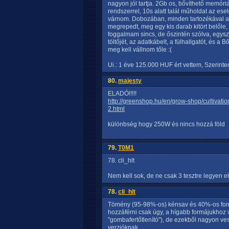
nagyon jól tartja. 2Gb os, bővíthető memóriá
rendszerrel, 10s alatt talál műholdat az ese
várnom. Dobozában, minden tartozékával a
megrepedt, meg egy kis darab kitört belőle,
foggalmam sincs, de őszintén szólva, egys
töltőjét, az adatkábelt, a fülhallgatót, és a
meg kell vállnom tőle :(
Ui.: 1 éve 125.000 HUF ért vettem, Szerintem
80.
majesty
ELADÓ!!!!!
http://greenshop.hu/en/grow-shop/cultivat
2.html
különbség hogy 250W és nincs hozzá föld
79.
T0M1
78. cli_hlt
Nem kell sok, de ne csak 3 tesztre legyen e
78.
cli_hlt
Tömény (95-98%-os) kénsav és 40%-os form
hozzáférni csak úgy, a hígabb formájukhoz 
"gombafertőtlenító"), de ezekből nagyon v
verzióknak.