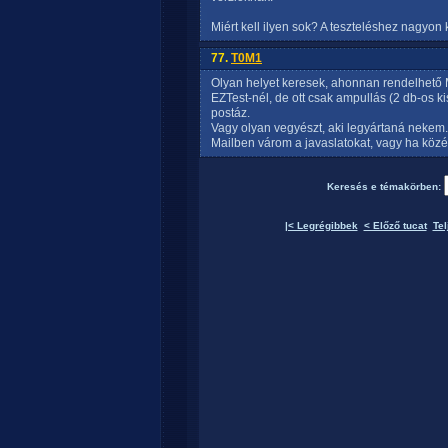
Miért kell ilyen sok? A teszteléshez nagyon 
77.
T0M1
Olyan helyet keresek, ahonnan rendelhető M
EZTest-nél, de ott csak ampullás (2 db-os 
postáz.
Vagy olyan vegyészt, aki legyártaná nekem...
Mailben várom a javaslatokat, vagy ha közér
Keresés e témakörben:
|< Legrégibbek
< Előző tucat
Tel