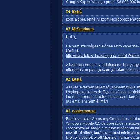
Google/Képek "vintage porn": 56,800,000 ta
84.
Buká
kösz a tipet, ennél viszont kicsit obszcéna
83.
MrSandman
Helló,
Ha nem szükséges valóban retro képeknek le
körül itt:
http://www.fotozz.hu/kategoria_oldala?fot
A hátránya ennek az oldalnak az, hogy egyenk
ellenben van pár egészen jól sikerült kép is
82.
Buká
A 80-as években jellemző, emblematikus, m
fényképeket keresek. Egy művészeti projekt
tud róla, honnan lehetne beszerezni, kérem
(az emailem nem él már)
81.
coolermouse
Eladó szeretett Samsung Omnia II-es telefo
Windows Mobile 6.5-ös operációs rendszerrel,
csatlakozóval. Maga a telefon hibátlanul mű
esztétikai hibák, korához képest minimális
kijelző is cserélve lett.Miért ne, hamár garan