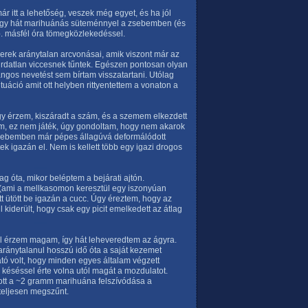
ár itt a lehetőség, veszek még egyet, és ha jól
. Így hát marihuánás süteménnyel a zsebemben (és
. másfél óra tömegközlekedéssel.
erek aránytalan arcvonásai, amik viszont már az
 irdatlan viccesnek tűntek. Egészen pontosan olyan
ngos nevetést sem bírtam visszatartani. Utólag
tuáció amit ott helyben rittyentettem a vonaton a
 érzem, kiszáradt a szám, és a szemem elkezdett
tam, ez nem játék, úgy gondoltam, hogy nem akarok
 zsebemben már pépes állagúvá deformálódott
ek igazán el. Nem is kellett több egy igazi drogos
g óta, mikor beléptem a bejárati ajtón.
(ami a mellkasomon keresztül egy iszonyúan
att ütött be igazán a cucc. Úgy éreztem, hogy az
kiderült, hogy csak egy picit emelkedett az átlag
ul érzem magam, így hát leheveredtem az ágyra.
aránytalanul hosszú idő óta a saját kezemet
ó volt, hogy minden egyes általam végzett
késéssel érte volna utól magát a mozdulatot.
ott a ~2 gramm marihuána felszívódása a
teljesen megszűnt.