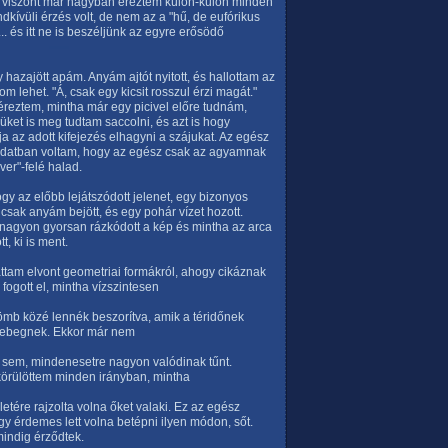
net viszont már nagyban éreztem külön-külön minden
kívüli érzés volt, de nem az a "hű, de eufórikus
. és itt ne is beszéljünk az egyre erősödő
hazajött apám. Anyám ajtót nyitott, és hallottam az
jom lehet. "Á, csak egy kicsit rosszul érzi magát."
éreztem, mintha már egy picivel előre tudnám,
ket is meg tudtam saccolni, és azt is hogy
 az adott kifejezés elhagyni a szájukat. Az egész
tudatban voltam, hogy az egész csak az agyamnak
ver"-felé halad.
ogy az előbb lejátszódott jelenet, egy bizonyos
 csak anyám bejött, és egy pohár vízet hozott.
tt, nagyon gyorsan rázkódott a kép és mintha az arca
, ki is ment.
ttam elvont geometriai formákról, ahogy cikáznak
fogott el, mintha vízszintesen
ömb közé lennék beszorítva, amik a téridőnek
lebegnek. Ekkor már nem
 sem, mindenesetre nagyon valódinak tűnt.
 körülöttem minden irányban, mintha
etére rajzolta volna őket valaki. Ez az egész
gy érdemes lett volna betépni ilyen módon, sőt.
indig érződtek.