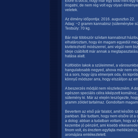
Előre is bocsi, hogy már egy több mint egy
írogatni, de nem rég volt egy olyan élmény
veletek.
Az élmény időpontja: 2016. augusztus 22.
Adag: ~2 gramm kannabisz (süteménybe sü
Testsúly: 70 kg.
Bár már többször szívtam kannabiszt házibu
elhatároztam, hogy én magam egyedül meg
kivitelezhető módszerrel, ami végül nem b
ideje csábított már annak a megtapasztalás
hatása alatt.
Külföldön lakok a szüleimmel, a városunkb
hangulatosabb negyed, ahova már nem első 
rá a sors, hogy újra elmenjek oda, és kipró
könnyű módszer arra, hogy elszálljon az emb
A beszerzés módját nem részletezném. A d
egészen speciális célra kiképzett komához,
sütemény ki. Már az elején leszögezte, hogy
gramm zöldet tartalmaz. Gondoltam magamb
Bevertem az első pár falatot, amit később s
parkban. Bár tudtam, hogy nem elsőre üt a 
a dolog: abban a tudatban voltam, hogy az e
kezembe jó pénzért, ami kisebb elkeseredett
finom volt, és éreztem egyfajta mellékízét i
aromájára emlékeztetett.