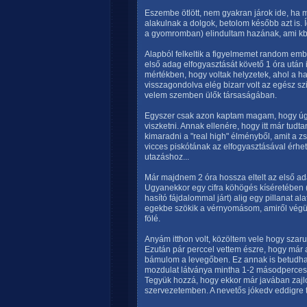
Eszembe ötlött, nem gyakran járok ide, ha m
alakulnak a dolgok, betolom később azt is
a gyomromban) elindultam hazának, ami kb
Alapból felkeltik a figyelmemet random emb
első adag elfogyasztását követő 1 óra után
mértékben, hogy voltak helyzetek, ahol a ha
visszagondolva elég bizarr volt az egész szi
velem szemben ülők társaságában.
Egyszer csak azon kaptam magam, hogy úgy
viszketni. Annak ellenére, hogy itt már tud
kimaradni a "real high" élményből, amit a
vicces piskótának az elfogyasztásával érhet
utazáshoz...
Már majdnem 2 óra hossza eltelt az első ada
Ugyanekkor egy cifra köhögés kíséretében 
hasító fájdalommal járt) alig egy pillanat al
egekbe szökik a vérnyomásom, amiről végül 
fölé.
Anyám itthon volt, közöltem vele hogy szar
Ezután pár perccel vettem észre, hogy már 
bámulom a levegőben. Ez annak is betudhat
mozdulat látványa mintha 1-2 másodperces 
Tegyük hozzá, hogy ekkor már javában zajl
szervezetemben. A nevetős jókedv eddigre 