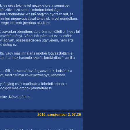
, és üres tekintettel nézek előre a semmibe.
m készülve szó szerint minden lehetséges
ból adódhatnak. Az idő nagyon gyorsan telt, és
szinten megnyugvással töltött el, mivel gondoltam,
 vége lett, már javában aludtam.
avartan ébredtem, de örömmel töltött el, hogy túl
masztó élményt. Néhol bár párosult ez az előbb
evilágival", összességében úgy vélem, nem érte
ó dolog ez.
tta, vagy más inhaláns módon fogyasztottam el,
ajön ahhoz hasonló szúrós torokirritáció, amit a
a sütit, ha kannabiszt fogyasztotok, tartsátok a
cot, mert csúnya következményei lehetnek.
y tényleg csak marihuána lehetett abban a
dolgok más drogok jelenlétére is
kre. Köszi előre is.
2016. szeptember 2. 07:36