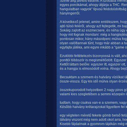
Szinte alig javított valamit. A szobába me
egyes porcikámat, ahogy átjárja a THC. Rend
hangulatban vagyok" típusú feldobódottság..
hányingerről.
A következő jelenet, amire emlékszem, hogy 
ajtó túlsó feléről, ahogy azt fejtegetik, mi ba
Sokáig zajlott az eszmecsere, és néha úgy 
hogy mit fognak mondani: még a hanglejtésü
pontosan mikor, hány másodperc múlva fogja
olyan valótlannak tűnt, hogy már abban a 
egyfajta játéka, ami egyre inkább a "game o
Ezutóbbi feltételezés bizonyossá is vált, ah
ponttól többször is megismétlődött. Egyszer
Kettőt láttam belőle: egyszer itt, egyszer o
és a hangja is elmosódott volna. Ahogy bejött
Becsuktam a szemem és halvány víziókat lá
össze-vissza. Egy kis idő múlva olyan érzés 
összekuporodott helyzetben 2 nagy piros g
valami kies szegletében a semmi közepén 
tudtam, hogy csukva van-e a szemem, vagy
Később halvány krétarajzokat figyeltem fel
egy végtelen méretű fekete gömb belső felül
látvány viszont még nem adott okot arra, ho
Kisebb fájdalmak a gyomrom tájékán még m