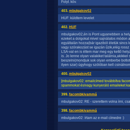
Folyt. köv.
403.
mbulgakov02
HUF: küldtem levelet
402.
HUF
mbulgakov02,én is Pont ugyanebben a helyz
ezeket a dolgokat mivel sajnálatos módon 
egyáltalán hozza(bár igaziból életük sincs 
vagy szórakozást se igazán űzik,elég rossz 
LSA-val en is éltem mar meg egy kettő hely
is. Jo lenne olyan valakiket találnia,akikke
beszelni(mondjuk sok olyan emberbe botlott
ilyen szar) úgyhogy szólóban kell csinálno
400.
mbulgakov02
[mbulgakov02: emailcímed továbbítva faco
spammokat és/vagy kunyeráló emaileket kapj
399.
facombkivammá
mbulgakov02: RE - szerettem volna írni, c
398.
facombkivammá
mbulgakov02: írtam az e-mail címedre :)