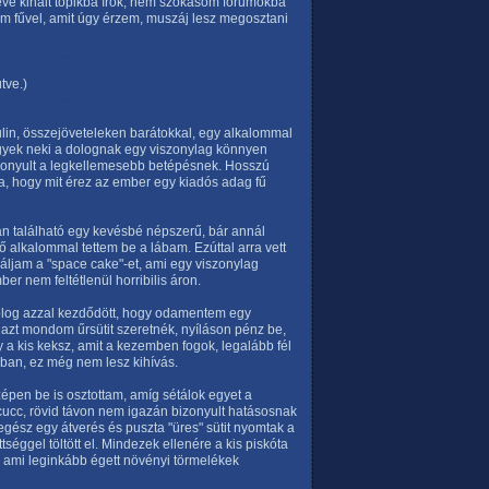
 éve kihalt topikba írok, nem szokásom fórumokba
em fűvel, amit úgy érzem, muszáj lesz megosztani
tve.)
lin, összejöveteleken barátokkal, egy alkalommal
yek neki a dolognak egy viszonylag könnyen
izonyult a legkellemesebb betépésnek. Hosszú
a, hogy mit érez az ember egy kiadós adag fű
an található egy kevésbé népszerű, bár annál
alkalommal tettem be a lábam. Ezúttal arra vett
báljam a "space cake"-et, ami egy viszonylag
er nem feltétlenül horribilis áron.
olog azzal kezdődött, hogy odamentem egy
 azt mondom űrsütit szeretnék, nyíláson pénz be,
 a kis keksz, amit a kezemben fogok, legalább fél
an, ez még nem lesz kihívás.
zépen be is osztottam, amíg sétálok egyet a
cucc, rövid távon nem igazán bizonyult hatásosnak
gész egy átverés és puszta "üres" sütit nyomtak a
séggel töltött el. Mindezek ellenére a kis piskóta
s, ami leginkább égett növényi törmelékek