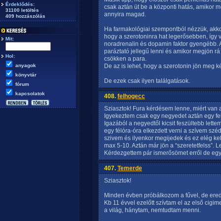
Érdeklődés:
csak aztán üt be a központi hatás, amikor
31100 letöltés
annyira magad.
409 hozzászólás
Ha farmakológiai szempontból nézzük, akk
hogy a szerotoninra hat legerősebben, így 
Mit:
noradrenalin és dopamin faktor gyengébb. A 
paráztató jellegű lenni és amikor megjön rá 
Hol:
csökken a para.
anyagok
De az is lehet, hogy a szerotonin jön meg k
könyvtár
De ezek csak ilyen találgatások.
fórum
kapcsolatok
408.
felhogecc
Sziasztok! Fura kérdésem lenne, miért van a
Igyekeztem csak egy negyedet aztán egy fe
Igazából a negyedtől kicsit feszültebb lettem
egy félóra-óra elkezdett verni a szívem sz
szivem és ilyenkor megijedek és ez elég k
max 5-10. Aztán már jön a “szeretetfelss”. 
Kérdezgettem pár ismerősömet erről de egyi
407.
Temerde
Sziasztok!
Minden évben próbálkozom a fűvel, de ere
Kb 11 évvel ezelőtt szívtam el az első cigim
a világ, hánytam, nemtudtam menni.