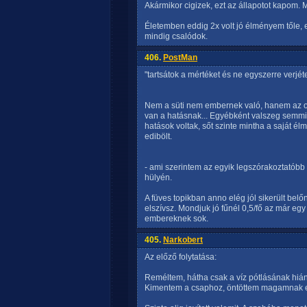
Akármikor cigizek, ezt az állapotot kapom. 
Életemben eddig 2x volt jó élményem tőle, e
mindig csalódok.
406.
PostMan
"tartsátok a mértéket és ne egyszerre verjét
Nem a süti nem embernek való, hanem az o
van a hatásnak... Egyébként valszeg semmi
hatások voltak, sőt szinte mintha a saját é
edibölt.
- ami szerintem az egyik legszórakoztatóbb
hülyén.
A füves topikban anno elég jól sikerült belő
elszívsz. Mondjuk jó fűnél 0,5/fő az már eg
embereknek sok.
405.
Narkobert
Az előző folytatása:
Reméltem, hátha csak a víz pótlásának hiány
Kimentem a csaphoz, öntöttem magamnak eg