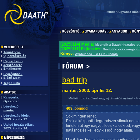
Minden ugyanaz más
[20250114] Média:
Megnyílt a Daath hivatalos p
[20250111] Fejlesztés:
Daath Keresés megjavít
Témakörök
Könyv:
Ayahuasca – A Lélek Indája
Új hozzászólás
Regisztráció
Jelszócsere
Emailcsere
Legrégibbek
bad trip
Előző tucat
Teljes lista
mantis, 2003. április 12.
Kategória:
Mielőtt hozzászólnál vagy új témakört nyitnál,
olv
Gyakorlat
Létrehozó:
409.
ppnqdd
mantis
Létrehozás ideje:
Sok minden lehet.
2003. április 12.
Ezek a központi idegrendszer stimuk nem a
Utolsó hozzászólás:
hirtelen üt egy nagyot, leesik a cukrod, va
2023. április 14.
hatáshoz és kell egy kis idő, hogy átállj.
Másik tipp, hogy először csak perifériás ha