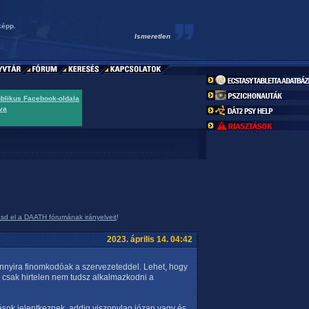
képp.
Ismeretlen
ublikus Facebook-oldala
va
asd el a DAATH fórumának irányelveit
!
2023. április 14. 04:42
nnyira finomkodóak a szervezeteddel. Lehet, hogy
gy csak hirtelen nem tudsz alkalmazkodni a
tások jelentkeznek, addig viszonylag józan vagy és