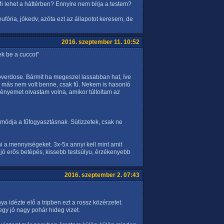
Mi lehet a háttérben? Ennyire nem bírja a testem?
ufória, jókedv, azóta ezt az állapotot keresem, de
2016. szeptember 11. 10:52
ek be a cuccot"
verdose. Bármit ha megeszel lassabban hat, íve
 más nem volt benne, csak fű. Nekem is hasonló
lményemet olvastam volna, amikor túltoltam az
 módja a fűfogyasztásnak. Sütizzetek, csak ne
ni a mennyiségeket. 3x-5x annyi kell mint amit
y jó erős betépés, kissebb testsúlyu, érzékenyebb
2016. szeptember 2. 07:43
a idézte elő a tripben ezt a rossz közérzetet.
y jó nagy pohár hideg vizet.