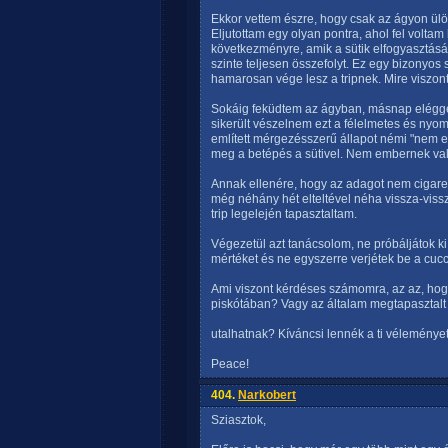
Ekkor vettem észre, hogy csak az ágyon ülök
Eljutottam egy olyan pontra, ahol fel volta
következményre, amik a sütik elfogyasztásá
szinte teljesen összefolyt. Ez egy bizonyos 
hamarosan vége lesz a tripnek. Mire viszont
Sokáig feküdtem az ágyban, másnap eléggé z
sikerült vészelnem ezt a félelmetes és nyo
említett mérgezésszerű állapot némi "nem 
meg a betépés a sütivel. Nem embernek val
Annak ellenére, hogy az adagot nem cigare
még néhány hét elteltével néha vissza-vissz
trip legelején tapasztaltam.
Végezetül azt tanácsolom, ne próbáljátok ki 
mértéket és ne egyszerre verjétek be a cuc
Ami viszont kérdéses számomra, az az, hog
piskótában? Vagy az általam megtapasztalt 
utalhatnak? Kíváncsi lennék a ti véleményete
Peace!
404.
Narkobert
Sziasztok,