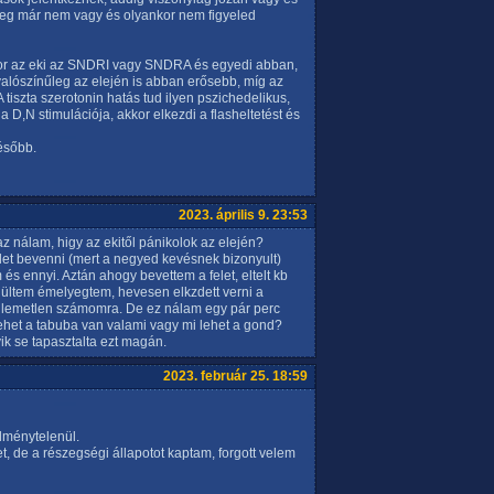
 meg már nem vagy és olyankor nem figyeled
or az eki az SNDRI vagy SNDRA és egyedi abban,
valószínűleg az elején is abban erősebb, míg az
tiszta szerotonin hatás tud ilyen pszichedelikus,
a D,N stimulációja, akkor elkezdi a flasheltetést és
ésőbb.
2023. április 9. 23:53
z nálam, higy az ekitől pánikolok az elején?
let bevenni (mert a negyed kevésnek bizonyult)
 és ennyi. Aztán ahogy bevettem a felet, eltelt kb
édültem émelyegtem, hevesen elkzdett verni a
ellemetlen számomra. De ez nálam egy pár perc
Lehet a tabuba van valami vagy mi lehet a gond?
k se tapasztalta ezt magán.
2023. február 25. 18:59
dménytelenül.
et, de a részegségi állapotot kaptam, forgott velem