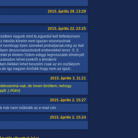
2015. április 29. 13:29
2015. április 22. 23:25
etben vagyok mint te,egyedül kell felfedeznem
az iskolás köreim nem igazan viszonyulnak
lol nemhogy ilyen szereket probaljanak,még az italt
ilyen deszocialazolodott emberekkel lenni :S :/)
zetet pl életem Sztem ediggi legrosszabb élményét
l szabadon lehet ezekről a témákról
am Akikkel lehet beszelni csak az en osztályom
m,de így nagyon érződik hogy nem az igazi..
2015. április 3. 11:21
mbkivammá-nak, de innen töröltem, nehogy
ál ;) //Gén]
2015. április 2. 15:27
sak már nem működik az e-mail cím
2015. április 2. 15:24