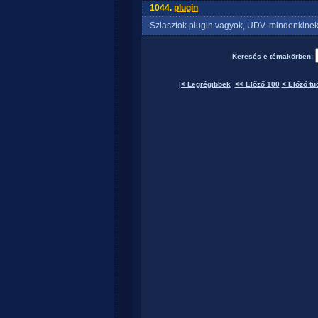
1044.
plugin
Sziasztok plugin vagyok, ÜDV. mindenkinek
Keresés e témakörben:
|< Legrégibbek
<< Előző 100
< Előző tu