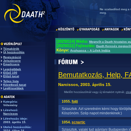
Ne szabadítsd meg a t
meg.
[20250114] Média:
Megnyílt a Daath hivatalos p
[20250111] Fejlesztés:
Daath Keresés megjavít
Témakörök
Könyv:
Ayahuasca – A Lélek Indája
Új hozzászólás
Regisztráció
Jelszócsere
Emailcsere
Legrégibbek
Bemutatkozás, Help, 
Előző 100
Előző tucat
Teljes lista
Narcissos, 2003. április 15.
Következő tucat
Legfrissebbek
Mielőtt hozzászólnál vagy új témakört nyitnál,
olv
1055.
fojti
Kategória:
Vélemény
Sziasztok. Azt szeretném kérni hogy töröljét
Létrehozó:
Köszönöm. Szép napot mindenkinek:)
Narcissos
Létrehozás ideje:
1054.
scnartic
2003. április 15.
Utolsó hozzászólás:
Sziasztok, valaki tud ajánlani Budapesten 
2024. július 24.