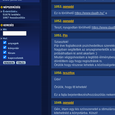
1053.
ppnqdd
Érdeklődés:
Ez is törölhető
https://www.daath.hu"
a
51676 letöltés
1067 hozzászólás
1052.
ppnqdd
Teszt, nyugodtan törölhető
https://www.daat
Mit:
1051.
Pin
Hol:
Sziasztok!
anyagok
Pár éve foglalkozok pszichedelikus szerekk
könyvtár
Nagyban segítettek az anyagismertetők a tá
fórum
próbálhattam ki amit akartam :)
Miután végigolvastam a legtöbb élménybe
kapcsolatok
döntöttem úgy hogy regisztrálok is.
Örülök hogy részese lehetek a közösséget
1050.
tesztfox
Üdv!
Örülök, hogy itt lehetek!
Ez a fajta bejelentkezés/hozzászólás nekem k
1049.
ppnqdd
Gén, írtam egy kis szösszenetet a stimuláns
kitehetnéd a könyvtárba. Köszi!