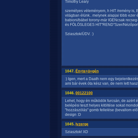
Timothy Leary
személyes véleményem, h HIT /remény is, Bi
világban élünk.. melynek alapjai több ezer 
babioni/bábel torony-már IGENcsak recse
és FÖLÖSLEGES HIT"REND"Szer/Nézőpon
Sziasztok/ÜDV. :)
1047.
Én+te+ö=gén
:) Igen, mert a Daath nem egy bejelentkezés
ami bár évek óta kész van, de nem lett hasz
1046.
00122100
Lehet, hogy én működök furcsán, de azért 
belépési teszt helyes kitöltése sokat mondok
"hozzászólás" gomb fellelése (bevallom elős
design :D
1045.
lyzerge
Sziasztok! XD