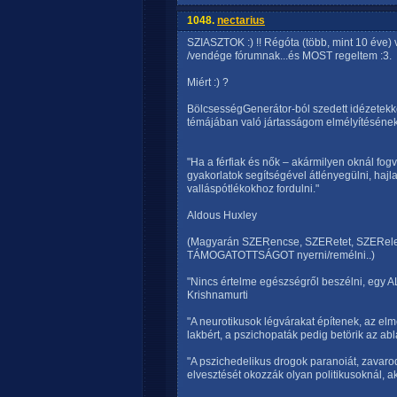
1048.
nectarius
SZIASZTOK :) !! Régóta (több, mint 10 év
/vendége fórumnak...és MOST regeltem :3.
Miért :) ?
BölcsességGenerátor-ból szedett idézetekk
témájában való jártasságom elmélyítésén
"Ha a férfiak és nők – akármilyen oknál fog
gyakorlatok segítségével átlényegülni, hajl
valláspótlékokhoz fordulni."
Aldous Huxley
(Magyarán SZERencse, SZERetet, SZERelem
TÁMOGATOTTSÁGOT nyerni/remélni..)
"Nincs értelme egészségről beszélni, egy 
Krishnamurti
"A neurotikusok légvárakat építenek, az el
lakbért, a pszichopaták pedig betörik az abl
"A pszichedelikus drogok paranoiát, zavarod
elvesztését okozzák olyan politikusoknál, a