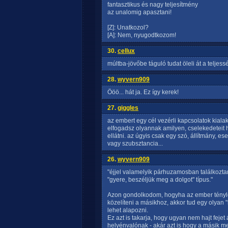
fantasztikus és nagy teljesítmény
az unalomig apasztani!
[Z]: Unatkozol?
[A]: Nem, nyugodtkozom!
30.
cellux
múltba-jövőbe táguló tudat öleli át a teljes
28.
wyvern909
Ööö... hát ja. Ez így kerek!
27.
giggles
az embert egy cél vezérli kapcsolatok kiala
elfogadsz olyannak amilyen, cselekedeteit 
ellátni. az úgyis csak egy szó, állítmány, es
vagy szubsztancia...
26.
wyvern909
"éjjel valamelyik párhuzamosban találkoztam
"gyere, beszéljük meg a dolgot" típus."
Azon gondolkodom, hogyha az ember tényleg
közelíteni a másikhoz, akkor tud egy olyan "n
lehet alapozni.
Ez azt is takarja, hogy ugyan nem hajt feje
helyénvalónak - akár azt is hogy a másik meg 