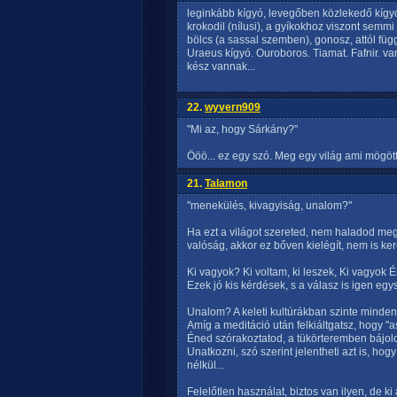
leginkább kígyó, levegőben közlekedő kígyó.
krokodil (nílusi), a gyíkokhoz viszont semm
bölcs (a sassal szemben), gonosz, attól függ
Uraeus kígyó. Ouroboros. Tiamat. Fafnir. v
kész vannak...
22.
wyvern909
"Mi az, hogy Sárkány?"
Ööö... ez egy szó. Meg egy világ ami mögöt
21.
Talamon
"menekülés, kivagyiság, unalom?"
Ha ezt a világot szereted, nem haladod meg
valóság, akkor ez bőven kielégít, nem is ker
Ki vagyok? Ki voltam, ki leszek, Ki vagyok 
Ezek jó kis kérdések, s a válasz is igen egy
Unalom? A keleti kultúrákban szinte minden 
Amíg a meditáció után felkiáltgatsz, hogy "a
Éned szórakoztatod, a tükörteremben bájolo
Unatkozni, szó szerint jelentheti azt is, hog
nélkül...
Felelőtlen használat, biztos van ilyen, de ki