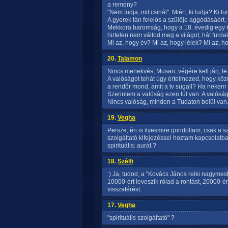
a remény?
"Nem tudja, mit csinál". Miért, ki tudja? Ki tu
A gyerek tán felelős a szülője aggódásáért, 
Mekkora baromság, hogy a 18. évedig egy ko
hirtelen nem váltod meg a világot, hát furdal
Mi az, hogy év? Mi az, hogy lélek? Mi az, 
20.
Talamon
Nincs menekvés, Musan, végére kell járj, te 
A valóságot tehát úgy értelmezed, hogy k
a rendőr mond, amit a tv sugall? Ha nekem 
Szerintem a valóság ezen túl van. A valós
Nincs valóság, minden a Tudaton belül van
19.
Vegha
Persze, én is ilyesmire gondoltam, csak a sz
szolgáltató kifejezéssel hoztam kapcsolatba
spirituális: aurát ?
18.
Szélfi
:) Ja, tudod, a "Kovács János reiki nagyme
10000-ért leveszik rólad a rontást, 20000-é
visszatérést.
17.
Vegha
"spirituális szolgáltató" ?