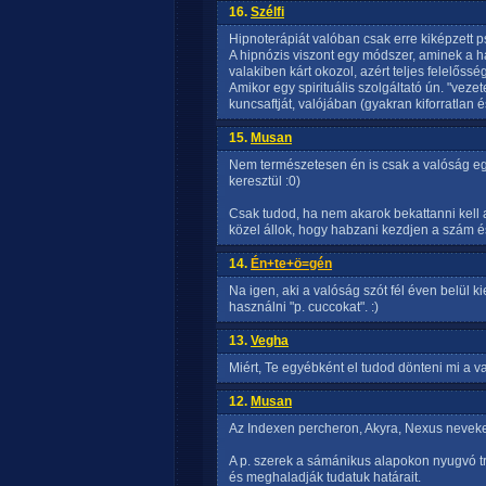
16.
Szélfi
Hipnoterápiát valóban csak erre kiképzett psz
A hipnózis viszont egy módszer, aminek a h
valakiben kárt okozol, azért teljes felelősség
Amikor egy spirituális szolgáltató ún. "vezet
kuncsaftját, valójában (gyakran kiforratlan é
15.
Musan
Nem természetesen én is csak a valóság egy 
keresztül :0)
Csak tudod, ha nem akarok bekattanni kell 
közel állok, hogy habzani kezdjen a szám é
14.
Én+te+ö=gén
Na igen, aki a valóság szót fél éven belül ki
használni "p. cuccokat". :)
13.
Vegha
Miért, Te egyébként el tudod dönteni mi a v
12.
Musan
Az Indexen percheron, Akyra, Nexus neveke
A p. szerek a sámánikus alapokon nyugvó tr
és meghaladják tudatuk határait.