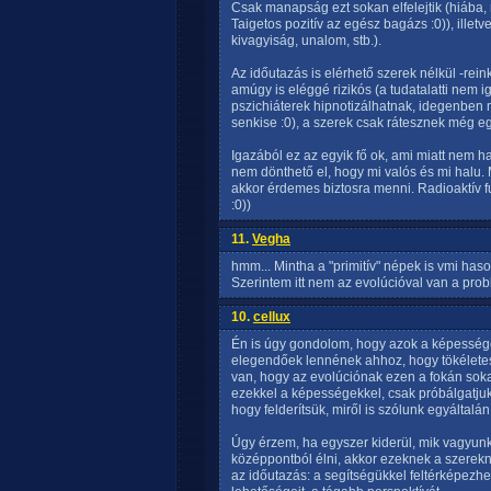
Csak manapság ezt sokan elfelejtik (hiába, no
Taigetos pozitív az egész bagázs :0)), illet
kivagyiság, unalom, stb.).
Az időutazás is elérhető szerek nélkül -re
amúgy is eléggé rizikós (a tudatalatti nem i
pszichiáterek hipnotizálhatnak, idegenben
senkise :0), a szerek csak rátesznek még eg
Igazából ez az egyik fő ok, ami miatt nem h
nem dönthető el, hogy mi valós és mi halu. 
akkor érdemes biztosra menni. Radioaktív f
:0))
11.
Vegha
hmm... Mintha a "primitív" népek is vmi haso
Szerintem itt nem az evolúcióval van a probl
10.
cellux
Én is úgy gondolom, hogy azok a képessé
elegendőek lennének ahhoz, hogy tökéletes, t
van, hogy az evolúciónak ezen a fokán sok
ezekkel a képességekkel, csak próbálgatjuk
hogy felderítsük, miről is szólunk egyáltalán
Úgy érzem, ha egyszer kiderül, mik vagyun
középpontból élni, akkor ezeknek a szerekn
az időutazás: a segítségükkel feltérképezhet