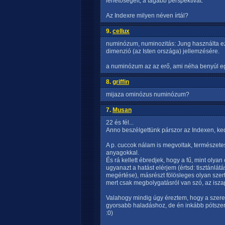
lehetőségeit, a tágabb perspektívát.
Az Indexre milyen néven írtál?
9.
cellux
numinózum, numinozitás: Jung használta ez
dimenzió (az Isten országa) jellemzésére.
a numinózum az az erő, ami néha benyúl egy
8.
griffin
mijaza ominózus numinózum?
7.
Musan
22 és fél...
Anno beszélgettünk párszor az Indexen, ked
A p. cuccok nálam is megvoltak, természete
anyagokkal.
És rá kellett ébredjek, hogy a fű, mint olya
ugyanazt a hatást elérjem (értsd: tisztánlát
megértése), másrészt fölösleges olyan szert
mert csak megbolygatásról van szó, az iszap
Valahogy mindig úgy éreztem, hogy a szere
gyorsabb haladáshoz, de én inkább pótszere
:0)