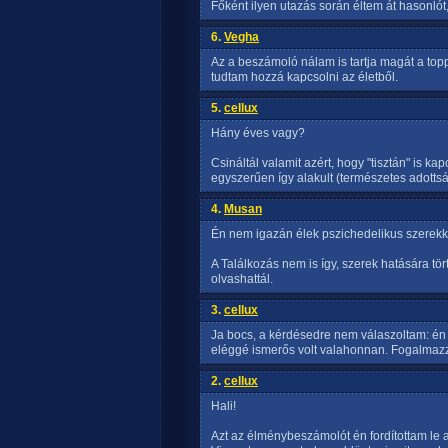
Főként ilyen utazás során éltem át hasonlót
6.
Vegha
Az a beszámoló nálam is tartja magát a top
tudtam hozzá kapcsolni az életből.
5.
cellux
Hány éves vagy?
Csináltál valamit azért, hogy "tisztán" is k
egyszerűen így alakult (természetes adotts
4.
Musan
Én nem igazán élek pszichedelikus szerekk
A Találkozás nem is így, szerek hatására tör
olvashattál.
3.
cellux
Ja bocs, a kérdésedre nem válaszoltam: én 
eléggé ismerős volt valahonnan. Fogalmazzu
2.
cellux
Hali!
Azt az élménybeszámolót én fordítottam le az