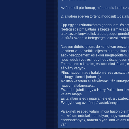
Aztán eltelt pár hónap, már nem is jutott e
2. alkalom éberen történt, módosult tudatál
Épp egy hozzátartozómra gondoltam, és ar
"betegségétől". Láttam is képzeletem világá
alak...ezek képviselték a betegséget gondo
kultúrák szerint a betegségek okozói szell
Nagyon dühös lettem, de komolyan éreztem a
kezdtem volna velük, teljesen automatikusan
azok "elröppentek" és ekkor meglepődtem, ho
hogy tudok ilyet, és hogy-hogy ösztönösen 
Felemeltem a kezeim, és karmokat láttam, m
sárkány vagyok.
Pfhú, nagyon nagy hatalom érzés árasztott
is, hogy sikerrel jártam. :))
AZ után kezdtem el sárkányok után kutatgatn
nagyon általánosakat.
Eszembe jutott, hogy a Harry Potter-ben is
valami alapja...
És találtam is egy magyar leletet, a tiszabe
Ez egybevág az iráni pávasárkánnyal.
Valakinek esetleg valami infója hasonló élm
konkrétum érdekel, nem olyan, hogy vanna
csontsárkányok, hanem olyan, ami valami mit
van.