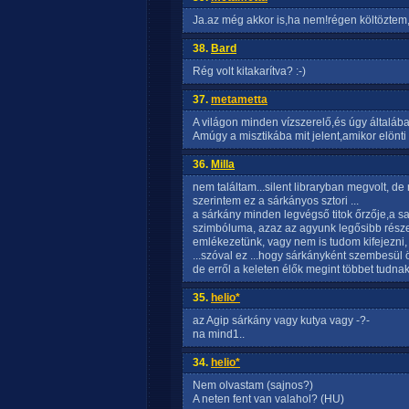
Ja.az még akkor is,ha nem!régen költöztem
38.
Bard
Rég volt kitakarítva? :-)
37.
metametta
A világon minden vízszerelő,és úgy általá
Amúgy a misztikába mit jelent,amikor elönti 
36.
Milla
nem találtam...silent libraryban megvolt, d
szerintem ez a sárkányos sztori ...
a sárkány minden legvégső titok őrzője,a s
szimbóluma, azaz az agyunk legősibb része
emlékezetünk, vagy nem is tudom kifejezni,
...szóval ez ...hogy sárkányként szembesül 
de erről a keleten élők megint többet tudnak,
35.
helio*
az Agip sárkány vagy kutya vagy -?-
na mind1..
34.
helio*
Nem olvastam (sajnos?)
A neten fent van valahol? (HU)