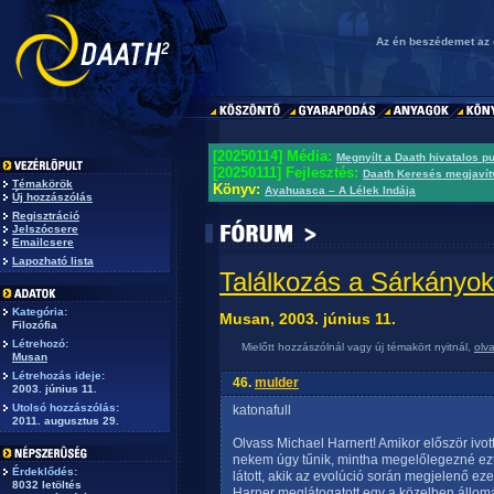
Az én beszédemet az 
[20250114] Média:
Megnyílt a Daath hivatalos p
[20250111] Fejlesztés:
Daath Keresés megjavít
Témakörök
Könyv:
Ayahuasca – A Lélek Indája
Új hozzászólás
Regisztráció
Jelszócsere
Emailcsere
Lapozható lista
Találkozás a Sárkányok
Kategória:
Musan, 2003. június 11.
Filozófia
Létrehozó:
Mielőtt hozzászólnál vagy új témakört nyitnál,
olv
Musan
Létrehozás ideje:
46.
mulder
2003. június 11.
Utolsó hozzászólás:
katonafull
2011. augusztus 29.
Olvass Michael Harnert! Amikor először ivott
nekem úgy tűnik, mintha megelőlegezné ezt
Érdeklődés:
látott, akik az evolúció során megjelenő ez
8032 letöltés
Harner meglátogatott egy a közelben állom