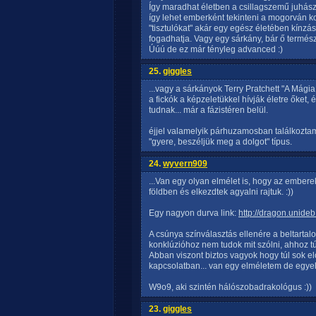
Így maradhat életben a csillagszemű juhász
így lehet emberként tekinteni a mogorván ko
"tisztulókat" akár egy egész életében kínzá
fogadhatja. Vagy egy sárkány, bár ő termész
Úúú de ez már tényleg advanced :)
25.
giggles
...vagy a sárkányok Terry Pratchett "A Mágia
a fickók a képzeletükkel hívják életre őket,
tudnak... már a fázistéren belül.
éjjel valamelyik párhuzamosban találkoztam 
"gyere, beszéljük meg a dolgot" típus.
24.
wyvern909
...Van egy olyan elmélet is, hogy az ember
földben és elkezdtek agyalni rajtuk. :))
Egy nagyon durva link:
http://dragon.unideb
A csúnya színválasztás ellenére a beltartalo
konklúzióhoz nem tudok mit szólni, ahhoz t
Abban viszont biztos vagyok hogy túl sok el
kapcsolatban... van egy elméletem de egyel
W9o9, aki szintén hálószobadrakológus :))
23.
giggles