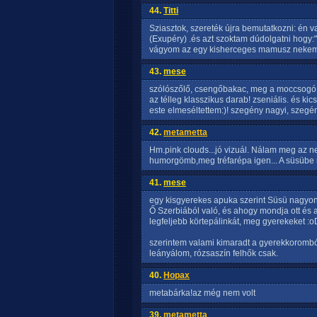
44.
Titti
Sziasztok, szereték újra bemutatkozni: én 
(Exupéry) .és azt szoktam dúdolgatni hogy:
vágyom az egy kisherceges mamusz nekem a
43.
mese
szólószőlő, csengőbakac, meg a moccsog
az télleg klasszikus darab! zseniális. és kic
este elmeséltettem:)! szegény nagyi, szegé
42.
metametta
Hm.pink clouds...jó vizuál. Nálam meg az 
humorgömb,meg tréfarépa igen... A süsübe m
41.
mese
egy kisgyerekes apuka szerint Süsü nagyon 
Ő Szerbiából való, és ahogy mondja ott és a
legfeljebb körtepálinkát, meg gyerekeket :o
szerintem valami kimaradt a gyerekkorombó
leányálom, rózsaszín felhők csak.
40.
Hopax
metabárka!az még nem volt
39.
metametta