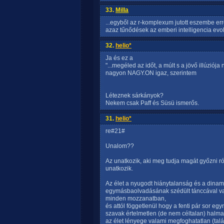
33.
Milla
...egyből az r-komplexum jutott eszembe err
azaz tűnődések az emberi intelligencia evol
32.
helio*
Ja és ez a
"...megéled az időt, a múlt s a jövő illúziója n
nagyon NAGY.ON igaz, szerintem
Léteznek sárkányok?
Nekem csak Paff és Süsü ismerős.
31.
helio*
re#21#
Unalom??
Az unatkozik, aki meg tudja magát győzni ró
unatkozik.
Az élet a nyugodt hiánytalanság és a dinam
egymásbaolvadásának szédült tánccával va
minden mozzanatban,
és attól föggetlenül hogy a fenti pár sor eg
szavak értelmetlen (de nem céltalan) halma
az élet lényege valami megfoghatatlan (talán