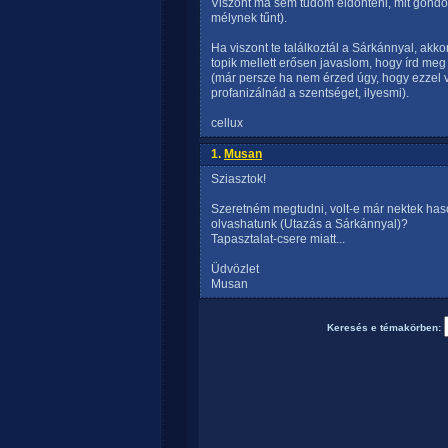
Viszont ma sem tudom eldönteni, mit gondolj
mélynek tűnt).
Ha viszont te találkoztál a Sárkánnyal, akko
topik mellett erősen javaslom, hogy írd m
(már persze ha nem érzed úgy, hogy ezzel 
profanizálnád a szentséget, ilyesmi).
cellux
1.
Musan
Sziasztok!
Szeretném megtudni, volt-e már nektek haso
olvashatunk (Utazás a Sárkánnyal)?
Tapasztalat-csere miatt...
Üdvözlet
Musan
Keresés e témakörben: