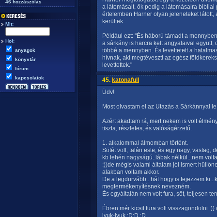
46 hozzászólás
a látomásait, ők pedig a látomásaira bibliai
értelemben Harner olyan jeleneteket látott
kerültek.
Mit:
Például ezt: "És háború támadt a mennyben:
Hol:
a sárkány is harcra kelt angyalaival együtt
többé a mennyben. És levettetett a hatalmas
anyagok
hívnak, aki megtéveszti az egész földkerekség
könyvtár
levettettek."
fórum
kapcsolatok
45.
katonafull
Üdv!
Most olvastam el az Utazás a Sárkánnyal leír
Azért akadtam rá, mert nekem is volt élmé
tiszta, részletes, és valóságérzetű.
1. alkalommal álmomban történt.
Sötét volt, talán este, és egy nagy, vastag, 
kb tehén nagyságú..lábak nélkül...nem voltak
:))de mégis valami általam jól ismert hüllőn
alakban voltam akkor.
De a legdurvább...hát hogy is fejezzem ki..
megtermékenyítésnek nevezném.
És egyáltalán nem volt fura, sőt, teljesen 
Ébren mér kicsit fura volt visszagondolni :)
lyuk-lyuk :D:D :D