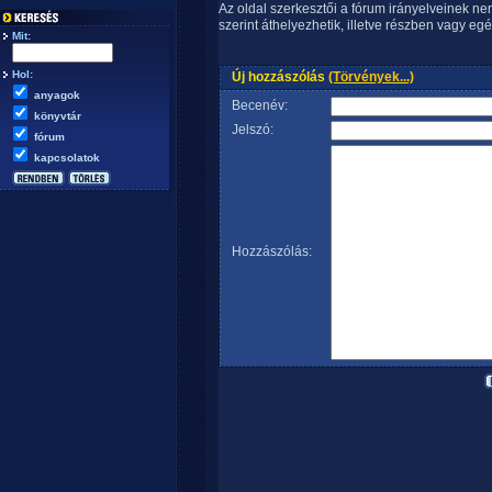
Az oldal szerkesztői a fórum irányelveinek n
szerint áthelyezhetik, illetve részben vagy egé
Mit:
Hol:
Új hozzászólás
(Törvények...)
anyagok
Becenév:
könyvtár
Jelszó:
fórum
kapcsolatok
Hozzászólás: