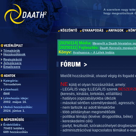
A szerelem nagy tett
hogy megvalósítsuk ő
[20250114] Média:
Megnyílt a Daath hivatalos p
[20250111] Fejlesztés:
Daath Keresés megjavít
Témakörök
Könyv:
Ayahuasca – A Lélek Indája
Hozzászólások
Regisztráció
Jelszócsere
Emailcsere
Mielőtt hozzászólnál, olvasd végig és fogadd 
Kategória:
NE
Társadalom
küldj el olyan hozzászólást, amely:
- LEGÁLIS vagy ILLEGÁLIS szerek
BESZERZ
Létrehozó:
dagi
(keresés, kínálás, birtoklás, előállítás)
- hatályos jogszabályokba ütközik
Létrehozás ideje:
2002. május 16.
- másokat sértően személyeskedő, agresszív, 
Utolsó hozzászólás:
- nem tartozik az adott témakörbe
2024. június 1.
- több példányban megismétlődik
- politikai témájú (kivéve: drogpolitika, béke)
- kereskedelmi célú
Érdeklődés:
- partyt, fesztivált, szórakozóhelyet drogbesze
70403 letöltés
- adminisztrációval kapcsolatos témákat e-mai
689 hozzászólás