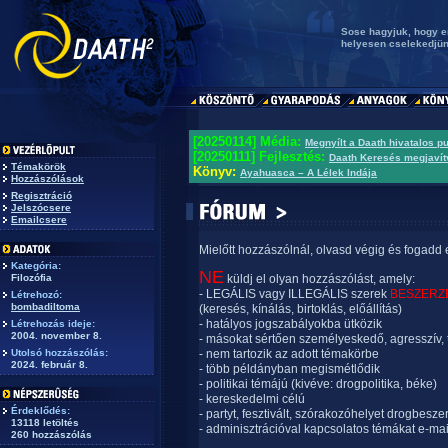
Sose hagyjuk, hogy e
helyesen cselekedjün
[20250114] Média:
Megnyílt a Daath hivatalos p
[20250111] Fejlesztés:
Daath Keresés megjavít
Témakörök
Könyv:
Ayahuasca – A Lélek Indája
Hozzászólások
Regisztráció
Jelszócsere
Emailcsere
Mielőtt hozzászólnál, olvasd végig és fogadd 
Kategória:
NE
Filozófia
küldj el olyan hozzászólást, amely:
- LEGÁLIS vagy ILLEGÁLIS szerek
BESZERZ
Létrehozó:
bombadiltoma
(keresés, kínálás, birtoklás, előállítás)
- hatályos jogszabályokba ütközik
Létrehozás ideje:
2004. november 8.
- másokat sértően személyeskedő, agresszív, 
Utolsó hozzászólás:
- nem tartozik az adott témakörbe
2024. február 8.
- több példányban megismétlődik
- politikai témájú (kivéve: drogpolitika, béke)
- kereskedelmi célú
Érdeklődés:
- partyt, fesztivált, szórakozóhelyet drogbesze
13118 letöltés
- adminisztrációval kapcsolatos témákat e-mai
260 hozzászólás