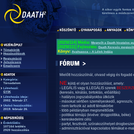
A siker egyik fontos t
türelmes a módszerei
[20250114] Média:
Megnyílt a Daath hivatalos p
[20250111] Fejlesztés:
Daath Keresés megjavít
Témakörök
Könyv:
Ayahuasca – A Lélek Indája
Hozzászólások
Regisztráció
Jelszócsere
Emailcsere
Mielőtt hozzászólnál, olvasd végig és fogadd 
Kategória:
NE
Társadalom
küldj el olyan hozzászólást, amely:
- LEGÁLIS vagy ILLEGÁLIS szerek
BESZERZ
Létrehozó:
GYIK
(keresés, kínálás, birtoklás, előállítás)
- hatályos jogszabályokba ütközik
Létrehozás ideje:
2002. február 27.
- másokat sértően személyeskedő, agresszív, 
Utolsó hozzászólás:
- nem tartozik az adott témakörbe
2019. február 26.
- több példányban megismétlődik
- politikai témájú (kivéve: drogpolitika, béke)
- kereskedelmi célú
Érdeklődés:
- partyt, fesztivált, szórakozóhelyet drogbesze
107164 letöltés
- adminisztrációval kapcsolatos témákat e-mai
2920 hozzászólás