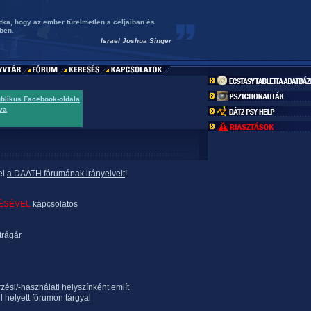
itka, hogy az ember türelmetlen a céljaiban és
ben.
Israel Joshua Singer
ublikus Facebook-oldala
va
el
a DAATH fórumának irányelveit
!
ÉSÉVEL
kapcsolatos
trágár
rzési/-használati helyszínként említ
l helyett fórumon tárgyal