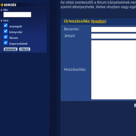
Az oldal szerkesztői a fórum irányelveinek n
szerint áthelyezhetik, illetve részben vagy egé
Mit:
Hol:
Új hozzászólás
(legalize)
anyagok
Becenév:
könyvtár
Jelszó:
fórum
kapcsolatok
Hozzászólás: