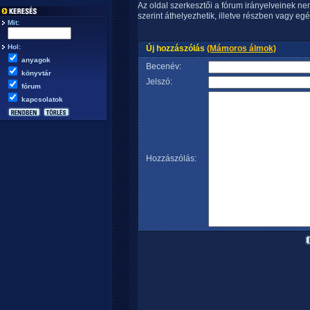
Az oldal szerkesztői a fórum irányelveinek n
szerint áthelyezhetik, illetve részben vagy egé
Mit:
Hol:
Új hozzászólás
(Mámoros álmok)
anyagok
Becenév:
könyvtár
Jelszó:
fórum
kapcsolatok
Hozzászólás: