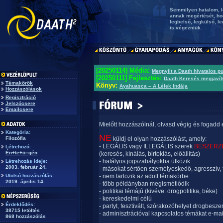
Semmilyen hatalom, le
annak megértését, ho
legbelső, legkülső, l
is végezniük.
[20250114] Média:
Megnyílt a Daath hivatalos p
[20250111] Fejlesztés:
Daath Keresés megjavít
Témakörök
Könyv:
Ayahuasca – A Lélek Indája
Hozzászólások
Regisztráció
Jelszócsere
Emailcsere
Mielőtt hozzászólnál, olvasd végig és fogadd 
Kategória:
NE
Filozófia
küldj el olyan hozzászólást, amely:
- LEGÁLIS vagy ILLEGÁLIS szerek
BESZERZ
Létrehozó:
Én+te+ö=gén
(keresés, kínálás, birtoklás, előállítás)
- hatályos jogszabályokba ütközik
Létrehozás ideje:
2003. február 24.
- másokat sértően személyeskedő, agresszív, 
Utolsó hozzászólás:
- nem tartozik az adott témakörbe
2019. április 14.
- több példányban megismétlődik
- politikai témájú (kivéve: drogpolitika, béke)
- kereskedelmi célú
Érdeklődés:
- partyt, fesztivált, szórakozóhelyet drogbesze
38715 letöltés
- adminisztrációval kapcsolatos témákat e-mai
868 hozzászólás