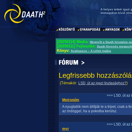
A helyes tettek igazi
önmagukon kívül ninc
[20250114] Média:
Megnyílt a Daath hivatalos p
[20250111] Fejlesztés:
Daath Keresés megjavít
Könyv:
Ayahuasca – A Lélek Indája
Legfrissebb hozzászólá
(Témakör:
)
LSD, út az igazi tisztasághoz?
>>> LSD, út az 
Metronóm
A nyugtatók nem állítják le a tripet, csak a 
az ördöggel, ha a pokolba kerülsz.
>>> LSD, út az 
myr