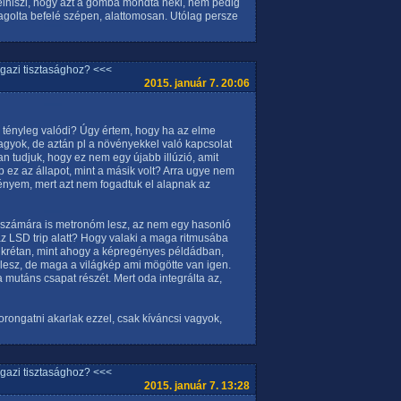
elhiszi, hogy azt a gomba mondta neki, nem pedig
adagolta befelé szépen, alattomosan. Utólag persze
igazi tisztasághoz? <<<
2015. január 7. 20:06
 tényleg valódi? Úgy értem, hogy ha az elme
 vagyok, de aztán pl a növényekkel való kapcsolat
an tudjuk, hogy ez nem egy újabb illúzió, amit
 ez az állapot, mint a másik volt? Arra ugye nem
ményem, mert azt nem fogadtuk el alapnak az
számára is metronóm lesz, az nem egy hasonló
az LSD trip alatt? Hogy valaki a maga ritmusába
onkrétan, mint ahogy a képregényes példádban,
esz, de maga a világkép ami mögötte van igen.
 a mutáns csapat részét. Mert oda integrálta az,
ngatni akarlak ezzel, csak kíváncsi vagyok,
igazi tisztasághoz? <<<
2015. január 7. 13:28