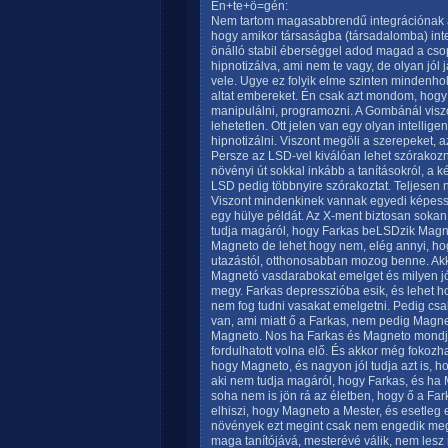
Én+te+ö=gén:
Nem tartom magasabbrendű integrációnak az
hogy amikor társaságba (társadalomba) int
önálló stabil éberséggel adod magad a cso
hipnotizálva, ami nem te vagy, de olyan jól
vele. Ugye ez folyik elme szinten mindenhol
altat embereket. Én csak azt mondom, hogy 
manipulálni, programozni. A Gombánál visz
lehetetlen. Ott jelen van egy olyan intell
hipnotizálni. Viszont megöli a szerepeket, a
Persze az LSD-vel kiválóan lehet szórakoz
növényi út sokkal inkább a tanításokról, a k
LSD pedig többnyire szórakoztat. Teljesen 
Viszont mindenkinek vannak egyedi képessé
egy hülye példát. Az X-ment biztosan sokan
tudja magáról, hogy Farkas beLSDzik Magne
Magneto de lehet hogy nem, elég annyi, hog
utazástól, otthonosabban mozog benne. Akko
Magnetó vasdarabokat emelget és milyen jól
megy. Farkas depresszióba esik, és lehet h
nem fog tudni vasakat emelgetni. Pedig csa
van, ami miatt ő a Farkas, nem pedig Magne
Magneto. Nos ha Farkas és Magneto mondju
fordulhatott volna elő. És akkor még fokozh
hogy Magneto, és nagyon jól tudja azt is, h
aki nem tudja magáról, hogy Farkas, és ha 
soha nem is jön rá az életben, hogy ő a Far
elhiszi, hogy Magneto a Mester, és esetleg 
növények ezt megint csak nem engedik meg, me
maga tanítójává, mesterévé válik, nem lesz 