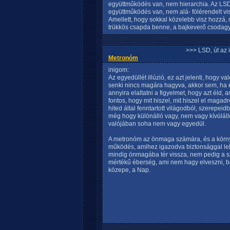
együttműködés van, nem hierarchia. Az LSD 
együttműködés van, nem alá- fölérendelt vi
Amellett, hogy sokkal közelebb visz hozzá,
trükkös csapda benne, a bajkeverő csodagy
>>> LSD, út az 
Metronóm
inigom:
Az egyedüllét illúzió, ez azt jelenti, hogy
senki nincs magára hagyva, akkor sem, ha
annyira elaltatni a figyelmet, hogy azt éld, 
fontos, hogy mit hiszel, mit hiszel el magad
hited által fenntartott világodból, szerepeid
még hogy különálló vagy, nem vagy kívüláll
valójában soha nem vagy egyedül.
A metronóm az önmaga számára, és a körny
működés, amihez igazodva biztonsággal le
mindig önmagába tér vissza, nem pedig a s
mértékű éberség, ami nem hagy elveszni, bár
közepe, a Nap.