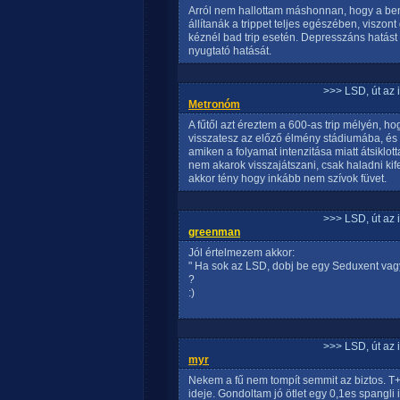
Arról nem hallottam máshonnan, hogy a ben
állítanák a trippet teljes egészében, viszon
kéznél bad trip esetén. Depresszáns hatást f
nyugtató hatását.
>>> LSD, út az 
Metronóm
A fűtől azt éreztem a 600-as trip mélyén, h
visszatesz az előző élmény stádiumába, és s
amiken a folyamat intenzitása miatt átsiklott
nem akarok visszajátszani, csak haladni kif
akkor tény hogy inkább nem szívok füvet.
>>> LSD, út az 
greenman
Jól értelmezem akkor:
" Ha sok az LSD, dobj be egy Seduxent vagy
?
:)
>>> LSD, út az 
myr
Nekem a fű nem tompít semmit az biztos. T+
ideje. Gondoltam jó ötlet egy 0,1es spangli 