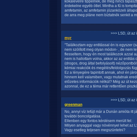
kokalevélre tippelnék, de még nincs tapaszt
érdekelne egyéb ötlet. Mintha a fű is tompí
amfetamin, az amfetamin józanközeli állapot
de arra meg pláne nem bíztatnék senkit a m
>>> LSD, út az 
myr
"Találkoztam egy entitással én is egyszer (s
nem szólított meg olyan módon- , de nem le
flesseltem, hogy én most találkozok azzal az
nem is hallottam volna, akkor az az entitá
(drogos, drog által befolyásolt) nézőpontb
kémiai reakciók és megélés/feldolgozás fü
Ez a lényegére tapintott annak, ahol én já
hinnem kell valamiben, vagy mutatnak erede
előzetes információk nélkül? Még az út ke
azonnal, de ez a téma már rettentően piszk
>>> LSD, út az 
greenman
No, annyi víz lefújt már a Dunán amióta it
további boncolgatása.
Ellenben egy fontos kérdésem merült fel:
Milyen anyaggal vagy növénnyel lehet az LSD
Vagy esetleg teljesen megszüntetni?