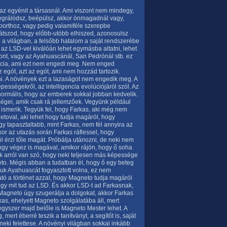
 egyénit a társasnál. Ami viszont nem mindegy,
egrálódsz, beépülsz, akkor önmagadnál vagy,
porthoz, vagy pedig valamiféle szerepbe
 játszod, hogy előbb-utóbb elhiszed, azonosulsz
 a világban, a felsőbb hatalom a saját rendszerébe
az LSD-vel kiválóán lehet egymásba altatni, lehet
ont, vagy az Ayahuascánál, San Pedrónál stb. ez
igencia, ami ezt nem engedi meg. Nem enged
z egót, azt az egót, ami nem hozzád tartozik.
ni. A növények ezt a lazaságot nem engedik meg. A
épességekről, az intelligencia evolúciójáról szól. Az
normális, hogy az emberek sokkal jobban kedvelik.
gei, amik csak rá jellemzőek. Vegyünk például
 ismerik. Tegyük fel, hogy Farkas, aki még nem
toval, aki lehet hogy tudja magáról, hogy
y tapasztaltabb, mint Farkas, nem fél annyira az
r az utazás során Farkas ráflessel, hogy
 érzi tőle magát. Próbálja utánozni, de neki nem
ogy végez is magával, amikor rájön, hogy ő soha
k arról van szó, hogy neki teljesen más képessége
to. Mégis abban a tudatban él, hogy ő egy beteg
k Ayahuascát fogyasztott volna, ez nem
ató a történet azzal, hogy Magneto tudja magáról
ogy mit tud az LSD. És akkor LSD-t ad Farkasnak,
Magneto úgy szugerálja a dolgokat, akkor Farkas
kas, ehelyett Magneto szolgálatába áll, mert
egyszer majd belőle is Magneto Mester lehet. A
rt éberré teszik a tanítványt, a segítőt is, saját
neki felettese. A növényi világban sokkal inkább