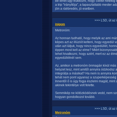
be lehet úgy trükközni, hogy SWIM hetekig 
a trip "irányítója", a tapasztaltabb mester 
jön a ráébredés, jó esetben.
>>> LSD, út az 
inigom
Metronóm:
Az honnan tudható, hogy melyik az ami már
képes azt az illúziót kelteni, hogy egyedül
után azt látjuk, hogy nincs egyedüllét, honn
éppen most kelt az elme? Miért bizonyosabb
lehet hivatkozni, hogy azért, mert ez az él
egyedüllétnél sem.
Az, amikor a metronóm önmagán kívül más 
helyzet lesz, mint amitől annyira ódzkodsz 
integrálja a másikat? Ha nem is annyira k
tehát nem pont ugyanaz a szuperképesség l
Innentől ő is úgy fogja észlelni magát, mint
akinek tekintélye volt felette.
Semmikép ne kötözködésnek vedd, nem szoro
hogyan gondolkozol tovább.
>>> LSD, út az 
Metronóm