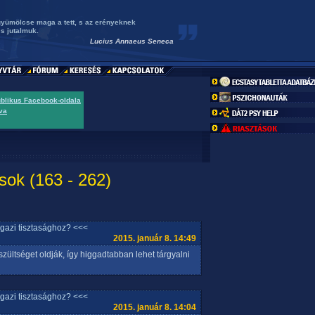
 gyümölcse maga a tett, s az erényeknek
s jutalmuk.
Lucius Annaeus Seneca
ublikus Facebook-oldala
va
sok (163 - 262)
igazi tisztasághoz? <<<
2015. január 8. 14:49
feszültséget oldják, így higgadtabban lehet tárgyalni
igazi tisztasághoz? <<<
2015. január 8. 14:04