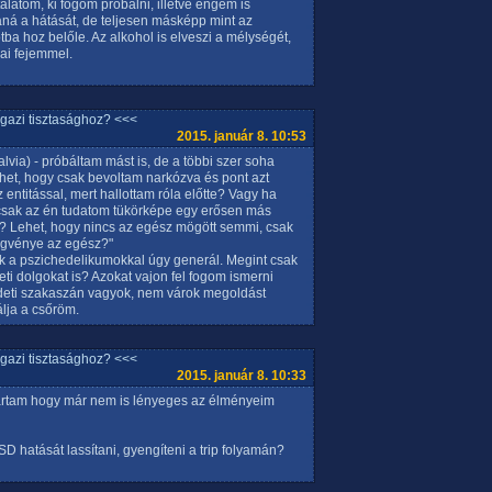
alatom, ki fogom próbálni, illetve engem is
taná a hátását, de teljesen másképp mint az
ba hoz belőle. Az alkohol is elveszi a mélységét,
ai fejemmel.
igazi tisztasághoz? <<<
2015. január 8. 10:53
alvia) - próbáltam mást is, de a többi szer soha
het, hogy csak bevoltam narkózva és pont azt
 entitással, mert hallottam róla előtte? Vagy ha
s csak az én tudatom tükörképe egy erősen más
ól? Lehet, hogy nincs az egész mögött semmi, csak
ggvénye az egész?"
rok a pszichedelikumokkal úgy generál. Megint csak
ti dolgokat is? Azokat vajon fel fogom ismerni
zdeti szakaszán vagyok, nem várok megoldást
álja a csőröm.
igazi tisztasághoz? <<<
2015. január 8. 10:33
t jártam hogy már nem is lényeges az élményeim
 hatását lassítani, gyengíteni a trip folyamán?