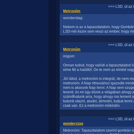
>>> LSD, út az 
Metronóm
wonderstag:
Nekem is az a tapasztalatom, hogy Gombánál
LSD-nél észre sem veszi az ember, hogy mi 
>>> LSD, út az 
Metronóm
inigom:
Onnan tudod, hogy valódi a tapasztalatod 
elme fél a haláltól. De te nem az elméd vagy
Jól látod, a metronóm is integrál, de nem
metronóm. A Nap ritmusához igazodik mind
nem is akarunk Nap lenni. A Nap sem szuger
teremt, és mi úgy élünk a világában ahogy j
számíthatunk arra, hogy ahogy ma lement a N
tudunk utazni, aludni, álmodni, tudjuk tenn
csak van. Ez a metronóm működés.
>>> LSD, út az 
wonderstag
Metronóm: Tapasztalatom szerint gombán is