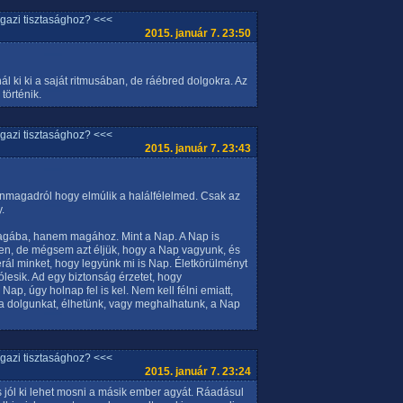
igazi tisztasághoz? <<<
2015. január 7. 23:50
 ki ki a saját ritmusában, de ráébred dolgokra. Az
történik.
igazi tisztasághoz? <<<
2015. január 7. 23:43
önmagadról hogy elmúlik a halálfélelmed. Csak az
.
 magába, hanem magához. Mint a Nap. A Nap is
en, de mégsem azt éljük, hogy a Nap vagyunk, és
ál minket, hogy legyünk mi is Nap. Életkörülményt
ólesik. Ad egy biztonság érzetet, hogy
ap, úgy holnap fel is kel. Nem kell félni emiatt,
i a dolgunkat, élhetünk, vagy meghalhatunk, a Nap
igazi tisztasághoz? <<<
2015. január 7. 23:24
 jól ki lehet mosni a másik ember agyát. Ráadásul