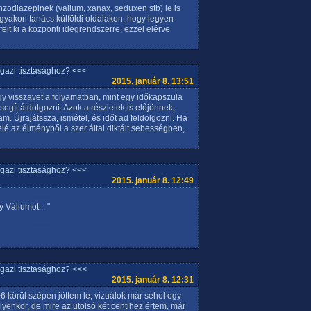
zodiazepinek (valium, xanax, seduxen stb) le is
t gyakori tanács külföldi oldalakon, hogy legyen
ejt ki a központi idegrendszerre, ezzel elérve
igazi tisztasághoz? <<<
2015. január 8. 13:51
ogy visszavet a folyamatban, mint egy időkapszula
egít átdolgozni. Azok a részletek is előjönnek,
am. Újrajátssza, ismétel, és időt ad feldolgozni. Ha
elé az élményből a szer által diktált sebességben,
igazi tisztasághoz? <<<
2015. január 8. 12:49
 Váliumot... "
igazi tisztasághoz? <<<
2015. január 8. 12:31
6 körül szépen jöttem le, vizuálok már sehol egy
ilyenkor, de mire az utolsó két centihez értem, már