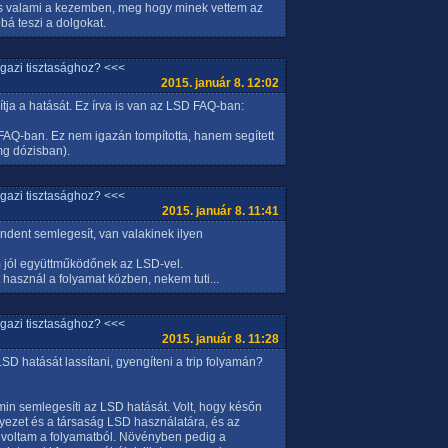
ás valami a kezemben, meg hogy minek vettem az
á teszi a dolgokat.
igazi tisztasághoz? <<<
2015. január 8. 12:02
ja a hatását. Ez írva is van az LSD FAQ-ban:
FAQ-ban. Ez nem igazán tompította, hanem segített
mg dózisban).
igazi tisztasághoz? <<<
2015. január 8. 11:41
dent semlegesít, van valakinek ilyen
 jól együttműködőnek az LSD-vel.
t használ a folyamat közben, nekem tuti...
igazi tisztasághoz? <<<
2015. január 8. 11:28
D hatását lassítani, gyengíteni a trip folyamán?
n semlegesíti az LSD hatását. Volt, hogy későn
ezet és a társaság LSD használatára, és az
t voltam a folyamatból. Növényben pedig a