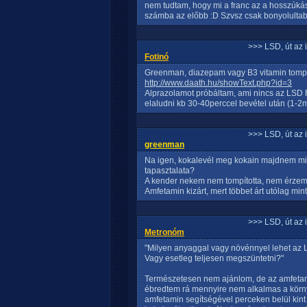
nem tudtam, hogy mi a franc az a hosszúk
számba az előbb :D Szvsz csak bonyolultabb
>>> LSD, út az 
Fotinó
Greenman, diazepam vagy B3 vitamin tompít
http://www.daath.hu/showText.php?id=3
Alprazolamot próbáltam, ami nincs az LSD 
elaludni kb 30-40perccel bevétel után (1-2
>>> LSD, út az 
greenman
Na igen, kokalevél meg kokain majdnem min
tapasztalata?
A kender nekem nem tompította, nem érzem
Amfetamin kizárt, mert többet árt utólag min
>>> LSD, út az 
Metronóm
"Milyen anyaggal vagy növénnyel lehet az LS
Vagy esetleg teljesen megszüntetni?"
Természetesen nem ajánlom, de az amfetami
ébredtem rá mennyire nem alkalmas a körny
amfetamin segítségével perceken belül kin