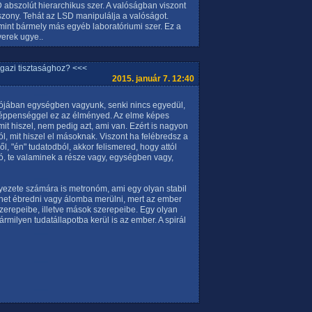
abszolút hierarchikus szer. A valóságban viszont
szony. Tehát az LSD manipulálja a valóságot.
 mint bármely más egyéb laboratóriumi szer. Ez a
erek ugye..
igazi tisztasághoz? <<<
2015. január 7. 12:40
 valójában egységben vagyunk, senki nincs egyedül,
 éppenséggel ez az élményed. Az elme képes
amit hiszel, nem pedig azt, ami van. Ezért is nagyon
ról, mit hiszel el másoknak. Viszont ha felébredsz a
ből, "én" tudatodból, akkor felismered, hogy attól
ó, te valaminek a része vagy, egységben vagy,
ezete számára is metronóm, ami egy olyan stabil
het ébredni vagy álomba merülni, mert az ember
zerepeibe, illetve mások szerepeibe. Egy olyan
milyen tudatállapotba kerül is az ember. A spirál