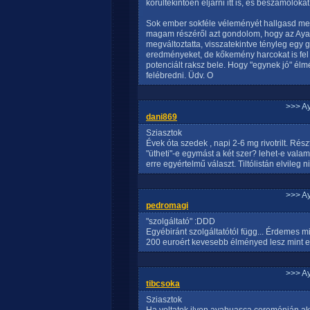
körültekintően eljárni itt is, és beszámolókat
Sok ember sokféle véleményét hallgasd meg
magam részéről azt gondolom, hogy az Ayah
megváltoztatta, visszatekintve tényleg egy 
eredményeket, de kőkemény harcokat is fel
potenciált raksz bele. Hogy "egynek jó" él
felébredni. Üdv. O
>>> A
dani869
Sziasztok
Évek óta szedek , napi 2-6 mg rivotrilt. Ré
"ütheti"-e egymást a két szer? lehet-e val
erre egyértelmű választ. Tiltólistán elvileg ni
>>> A
pedromagi
"szolgáltató" :DDD
Egyébiránt szolgáltatótól függ... Érdemes m
200 euroért kevesebb élményed lesz mint egy
>>> A
tibcsoka
Sziasztok