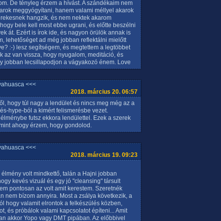
om. De tényleg érzem a hívást. A szándékaim nem
akarok meggyógyítani, hanem valami méllyel akarok
 gyerekesnek hangzik, és nem nektek akarom
ogy bele kell most ebbe ugrani, és előtte beszélni
k át. Ezért is írok ide, és nagyon örülök annak is
, lehetőséget ad még jobban reflektálni mielőtt
e? :-) lesz segítségem, és megtettem a legtöbbet
k az van vissza, hogy nyugalom, meditáció, és
gy jobban lecsillapodjon a vágyakozó énem. Love
yahuasca <<<
2018. március 20. 06:57
ől, hogy túl nagy a lendület és nincs meg még az a
és-hype-ból a kimért felismerésbe vezet.
sz élménybe futsz ekkora lendülettel. Ezek a szerek
mint ahogy érzem, hogy gondolod.
yahuasca <<<
2018. március 19. 09:23
lmény volt mindkettő, talán a Hajni jobban
hogy kevés vizuál és egy jó "cleansing" társult
em pontosan az volt amit kerestem. Szeretnék
an nem bízom annyira. Most a zsálya következik, a
ól hogy valamit elrontok a felkészülés közben,
, és próbálok valami kapcsolatot építeni... Amit
an akkor Yopo vagy DMT pipában. Az előbbivel