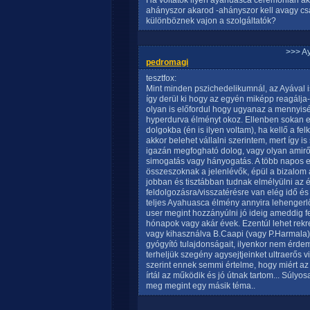
Ha voltatok ilyen ayahuasca ceremónián akko
ahányszor akarod -ahányszor kell avagy c
különböznek vajon a szolgáltatók?
>>> A
pedromagi
tesztfox:
Mint minden pszichedelikumnál, az Ayával i
így derül ki hogy az egyén miképp reagálja-
olyan is előfordul hogy ugyanaz a mennyis
hyperdurva élményt okoz. Ellenben sokan e
dolgokba (én is ilyen voltam), ha kellő a fe
akkor belehet vállalni szerintem, mert így i
igazán megfogható dolog, vagy olyan amirő
simogatás vagy hányogatás. A több napos 
összeszoknak a jelenlévők, épül a bizalom a
jobban és tisztábban tudnak elmélyülni az 
feldolgozásra/visszatérésre van elég idő és 
teljes Ayahuasca élmény annyira lehengerlő
user megint hozzányúlni jó ideig ameddig f
hónapok vagy akár évek. Ezentúl lehet rekre
vagy kihasználva B.Caapi (vagy P.Harmala)
gyógyító tulajdonságait, ilyenkor nem érd
terheljük szegény agysejtjeinket ultraerős 
szerint ennek semmi értelme, hogy miért a
írtál az működik és jó útnak tartom... Súl
meg megint egy másik téma..