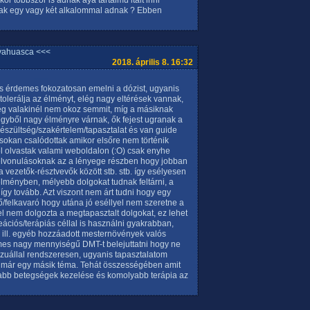
r többször is adnak aya tartalmú italt inni
sak egy vagy két alkalommal adnak ? Ebben
yahuasca <<<
2018. április 8. 16:32
s érdemes fokozatosan emelni a dózist, ugyanis
tolerálja az élményt, elég nagy eltérések vannak,
ég valakinél nem okoz semmit, míg a másiknak
gyből nagy élményre várnak, ők fejest ugranak a
lkészültség/szakértelem/tapasztalat és van guide
s sokan csalódottak amikor elsőre nem történik
l olvastak valami weboldalon (:O) csak enyhe
elvonulásoknak az a lényege részben hogy jobban
 vezetők-résztvevők között stb. stb. így esélyesen
élményben, mélyebb dolgokat tudnak feltárni, a
így tovább. Azt viszont nem árt tudni hogy egy
/felkavaró hogy utána jó eséllyel nem szeretne a
el nem dolgozta a megtapasztalt dolgokat, ez lehet
ációs/terápiás céllal is használni gyakrabban,
 ill. egyéb hozzáadott mesternövények valós
emes nagy mennyiségű DMT-t belejuttatni hogy ne
vizuállal rendszeresen, ugyanis tapasztalatom
z már egy másik téma. Tehát összességében amit
yosabb betegségek kezelése és komolyabb terápia az