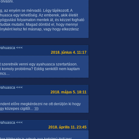
 olvasni.
, az enyém se mérvadó. Légy tájékozott. A
uasca egy lehetőség. Az emberek, akik életét
gyógyulási folyamaton mentek át, és kézzel fogható
 tudtak mutatni. Magad döntöd el, hogy mennyi
ményként kelsz fel másnap, vagy hogy elkezdesz
yahuasca <<<
2018. június 4. 11:17
szt szeretnék venni egy ayahuasca szertartáson.
ami komoly probléma? Eddig senkitől nem kaptam
ncs....
yahuasca <<<
2018. május 5. 18:11
indent előre megkérdezni ne ott derüljön ki hogy
 közepes cigitől... :)))
yahuasca <<<
2018. április 11. 23:45