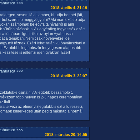
yahuasca <<<
2018. április 4. 21:19
idegen, sosem látott ember, ki tudja honnét jött,
órból szeretne meggyógyulni? Aki már főzésre adja
. Sokan számolnak be egyfajta hívásról is ami
 sűrűbb hívások is. Az egyénileg fogyasztók ezért
t a témában. Igen ritka az oylan Ayahuasca
magát a témában. Nem csak növényekre, de
hogy mit főznek. Ezért lehet talán különválasztani a
et. Ez utóbbit legtöbbször lényegesen alaposabb
s készítése is jellemzi igen gyakran. Ezért
yahuasca <<<
2018. április 3. 22:07
szoktatok-e csinálni? A legtöbb beszámoló 1
emlékszem több helyen is 2-3 napos ceremóniákat
 italt.
ra tervezi az élményt (legalábbis ezt a fő részét),
inomabb ismerkedés után pedig másnap a normál
yahuasca <<<
2018. március 20. 16:55