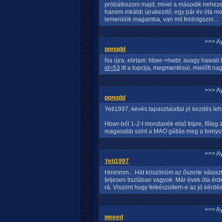
próbálkozom majd, mivel a második neheze
hanem inkább újrakezdő, egy pár év óta mos
lemerülök magamba, van mit feldolgozni...
>>> A
ppnqdd
Na újra, elírtam: hbwr->hwbr, avagy hawaii
id=53
itt a topcija, megmentésül, mielőtt n
>>> A
ppnqdd
Yeti1997, kevés tapasztalattal jó kezdés leh
Hbwr-ből 1-2-t mondanék első tripre, főleg a
magasabb szint a MAO gátlás meg a bonyolu
>>> A
Yeti1997
Hmmmm... Hát köszönöm az őszinte választ.
teljesen tisztában vagyok. Már évek óta ér
rá. Viszont hogy felkészültem-e az jó kérdés
>>> A
weeed