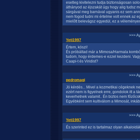
esetleg kivitelezni tudja biztonságosan solo
áthányod az éjszakát úgy hogy alig tudsz m
sárgával meg barnával ugyanis ez sem anny
nem fogod tudni mi értelme volt ennek az eg
mielőtt belevágsz egyedül, ez a véleménye
>>> A
Yeti1997
Értem, köszi!
És próbáltad már a Mimosa/Harmala kombót
tudom, hogy érdemes-e ezzel kezdeni. Vagy
Caapi-t és Viridist?
>>> A
pedromagi
Jó kérdés... Mivel a kozmetikai cégeknek 
ezért nem is figyelnek erre, gondolok itt a tá
keverhetnek valamit.. Én biztos nem főzőcskéz
Egyébként sem kultiválom a Mimosát, inká
>>> A
Yeti1997
És szerinted ez is tartalmaz olyan alkaloidá