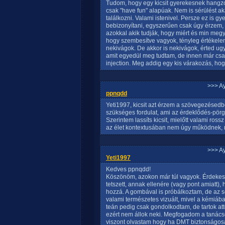
Tudom, hogy egy kicsit gyerekesnek hangz
csak "have fun" alapúak. Nem is sérülést 
találkozni. Valami istenivel. Persze ez is
bebizonyítani, egyszerűen csak úgy érzem, h
azokkal akik tudják, hogy miért és min megye
hogy szembesítve vagyok, tényleg értékelem
nekivágok. De akkor is nekivágok, érted ugy
amit egyedül meg tudtam, de innen már csa
injection. Meg addig egy kis várakozás, ho
>>> A
ppnqdd
Yeti1997, kicsit azt érzem a szövegezésedb
szükséges fordulat, ami az érdeklődés-pörg
Szerintem lassíts kicsit, mielőtt valami ros
az élet kontextusában nem úgy működnek, 
>>> A
Yeti1997
Kedves ppnqdd!
Köszönöm, azokon már túl vagyok. Érdekes é
tetszett, annak ellenére (vagy pont amiatt), 
hozzá. A gombával is próbálkoztam, de az s
valami természetes vizuált, mivel a kémiáb
teán pedig csak gondolkodtam, de tartok att
ezért nem állok neki. Megfogadom a tanácsot
viszont olvastam hogy ha DMT biztonságos