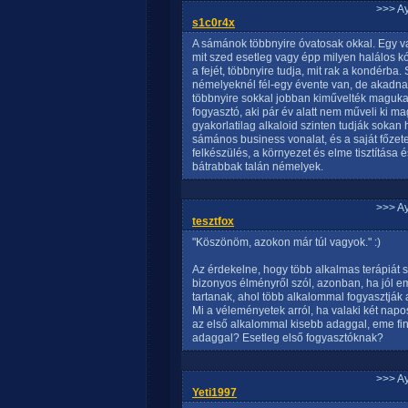
>>> A
s1c0r4x
A sámánok többnyire óvatosak okkal. Egy vad
mit szed esetleg vagy épp milyen halálos k
a fejét, többnyire tudja, mit rak a kondérba
némelyeknél fél-egy évente van, de akadnak
többnyire sokkal jobban kiművelték maguka
fogyasztó, aki pár év alatt nem műveli ki 
gyakorlatilag alkaloid szinten tudják sokan 
sámános business vonalat, és a saját főzet
felkészülés, a környezet és elme tisztítása é
bátrabbak talán némelyek.
>>> A
tesztfox
"Köszönöm, azokon már túl vagyok." :)
Az érdekelne, hogy több alkalmas terápiát 
bizonyos élményről szól, azonban, ha jól 
tartanak, ahol több alkalommal fogyasztják az
Mi a véleményetek arról, ha valaki két napos
az első alkalommal kisebb adaggal, eme f
adaggal? Esetleg első fogyasztóknak?
>>> A
Yeti1997