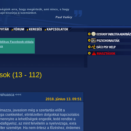
ségünk arra, hogy megértsük, ami nincs, s hogy
ajd kiszúrja a szemünket.
Paul Valéry
ublikus Facebook-oldala
va
sok (13 - 112)
yahuasca <<<
2018. június 13. 09:51
almazza, javaslom még a szertartás előtt a
ga csekkekkel, elintézetlen dolgokkal kapcsolatos
. Amennyire a lehetőségek engedik, tedd rendbe a
odafigyelsz, az mint felvételin a nyelvvizsga, exra
itter személye. Ha nem értesz a főzéshez, érdemes