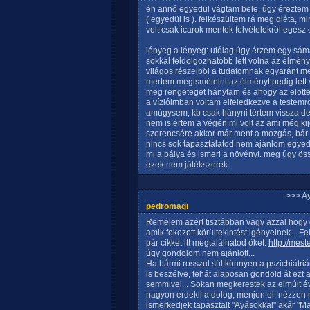
én annó egyedül vágtam bele, úgy éreztem 
( egyedül is ). felkészültem rá meg diéta, m
volt csak icarok mentek felvételekröl egész 
lényeg a lényeg: utólag úgy érzem egy sámán
sokkal feldolgozhatóbb lett volna az élmény a
világos részeiböl a tudatomnak egyaránt meg
mertem megismételni az élményt pedig lett 
meg rengeteget hánytam és ahogy az elöttem 
a vízióimban voltam elfeledkezve a teste
amúgysem, kb csak hányni tértem vissza de 
nem is értem a végén mi volt az ami még kijö
szerencsére akkor már ment a mozgás, bár
nincs sok tapasztalatod nem ajánlom egyed
mi a pálya és ismeri a növényt. meg úgy ö
ezek nem játékszerek
>>> A
pedromagi
Remélem azért tisztábban vagy azzal hogy o
amik fokozott körültekintést igényelnek... Fe
pár cikket itt megtalálhatod őket:
http://mest
úgy gondolom nem ajánlott...
Ha bármi rosszul sül könnyen a pszichiátr
is beszélve, tehát alaposan gondold át ezt
semmivel... Sokan megkerestek az elmúlt év
nagyon érdekli a dolog, menjen el, nézzen m
ismerkedjek tapasztalt "Ayásokkal" akár "Ma