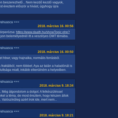
n beszerezhető... Nem kezdő kezdő vagyok,
t éreztem először a hívást, úgyhogy újra
yahuasca <<<
2018. március 16. 00:56
 törperózsa:
https://www.daath.hu/showTopic.php?
agyon belemélyednél itt a veszélyes DMT témába.
yahuasca <<<
2018. március 16. 00:50
et hbwr, vagy hajnalka, normális forrásból.
 fraktálból, nem többet. Aya az talán a haladónál is
ltsága miatt, inkább elkerülném a helyedben.
yahuasca <<<
2018. március 9. 18:34
 Még átgondolom a dolgot. A felkészüléssel
dekel a téma, de most éreztem, hogy készen állok
. Valószínűleg azért írok ide, mert nem...
yahuasca <<<
2018. március 9. 18:21