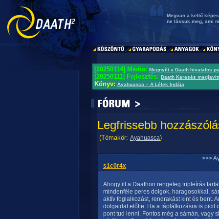
Megvan a kellő képes
ne lássuk meg, ami m
[20250114] Média:
Megnyílt a Daath hivatalos p
[20250111] Fejlesztés:
Daath Keresés megjavít
Könyv:
Ayahuasca – A Lélek Indája
Legfrissebb hozzászólá
(Témakör:
)
Ayahuasca
>>> A
s1c0r4x
Ahogy itt a Daathon rengeteg tripleírás tart
mindenféle peres dolgok, haragosokkal, sár
aktív foglalkozást, rendrakást kint és bent
dolgaidat előtte. Ha a táplálkozásra is picit 
pont tud lenni. Fontos még a sámán, vagy s