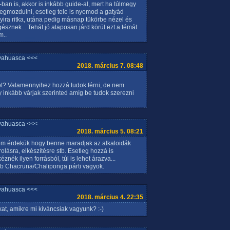
-ban is, akkor is inkább guide-al, mert ha túlmegy
egmozdulni, esetleg tele is nyomod a gatyád
ira ritka, utána pedig másnap tükörbe nézel és
észnek... Tehát jó alaposan járd körül ezt a témát
m..
yahuasca <<<
2018. március 7. 08:48
? Valamennyihez hozzá tudok férni, de nem
 inkább várjak szerinted amíg be tudok szerezni
yahuasca <<<
2018. március 5. 08:21
nem érdekük hogy benne maradjak az alkaloidák
rolásra, elkészítésre stb. Esetleg hozzá is
nék ilyen forrásból, túl is lehet árazva...
bb Chacruna/Chaliponga párti vagyok.
yahuasca <<<
2018. március 4. 22:35
kat, amikre mi kíváncsiak vagyunk? :-)