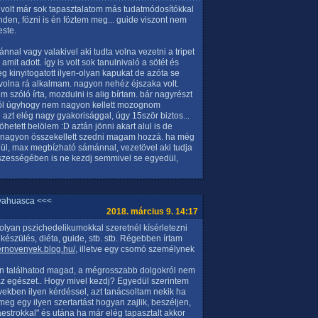
volt már sok tapasztalatom más tudatmódosítókkal
inden, fözni is én föztem meg... guide viszont nem
este.
nal vagy valakivel aki tudta volna vezetni a tripet
mit adott. így is volt sok tanulnivaló a sötét és
 kinyitogatott ilyen-olyan kapukat de azóta se
volna rá alkalmam. nagyon nehéz éjszaka volt.
szóló írta, mozdulni is alig bírtam. bár nagyrészt
mröl úgyhogy nem nagyon kellett mozognom
azt elég nagy gyakorisággal, úgy 15ször biztos...
hetett belölem :D aztán jönni akart alul is de
 nagyon összekellett szedni magam hozzá. ha még
ül, max megbízható sámánnal, vezetövel aki tudja
sszességében is ne kezdj semmivel se egyedül,
yahuasca <<<
2018. március 9. 14:17
lyan pszichedelikumokkal szeretnél kísérletezni
lkészülés, diéta, guide, stb. stb. Régebben írtam
ernovenyek.blog.hu/,
illetve egy csomó személynek
ián találhatod magad, a mégrosszabb dolgokról nem
 az egészet.. Hogy mivel kezdj? Egyedül szerintem
ekben ilyen kérdéssel, azt tanácsoltam nekik ha
eg egy ilyen szertartást hogyan zajlik, beszéljen,
estrokkal" és utána ha már elég tapasztalt akkor