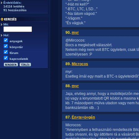
Érdeklődés:
"-Hát mi kell?"
14116 letöltés
"-BTC, LTC, LSD..."
91 hozzászólás
"-Na látom vágod."
"-Vágom."
"És vágjuk."
Mit:
90.
myr
Hol:
@Mircocos:
anyagok
Bocs a megkésett válaszért.
könyvtár
Nekem még nem volt BTC ügyletem, csak látt
fórum
személyesen :P
kapcsolatok
89.
Microcos
myr:
Esetleg írnál egy mailt a BTC-s ügyleteidről?
88.
myr
Jaja, elvileg annyi, hogy a mobilkijelzőn m
is) vagy a kinyomtatott QR kódot a masina
kb. 7 másodperc múlva utadon vagy nem hag
bankszámlán stb.. :)
87.
Én+te+ö=gén
Microcos:
"Amennyiben a felhasználó rendelkezik Bit
tudja olvasni, és így áttölteni rá a vásárolt 