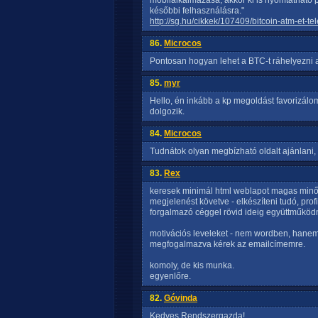
mobilalkalmazása, akkor ki is nyomtatható 
későbbi felhasználásra."
http://sg.hu/cikkek/107409/bitcoin-atm-et-te
86.
Microcos
Pontosan hogyan lehet a BTC-t ráhelyezni 
85.
myr
Hello, én inkább a kp megoldást favorizálo
dolgozik.
84.
Microcos
Tudnátok olyan megbízható oldalt ajánlani, 
83.
Rex
keresek minimál html weblapot magas minős
megjelenést követve - elkészíteni tudó, prof
forgalmazó céggel rövid ideig együttműködni
motivációs leveleket - nem wordben, hanem 
megfogalmazva kérek az emailcímemre.
komoly, de kis munka.
egyenlőre.
82.
Góvinda
Kedves Rendszergazda!