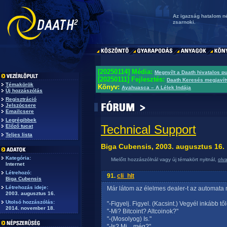
Az igazság hatalom né
zsarnoki.
[20250114] Média:
Megnyílt a Daath hivatalos p
[20250111] Fejlesztés:
Daath Keresés megjavít
Témakörök
Könyv:
Ayahuasca – A Lélek Indája
Új hozzászólás
Regisztráció
Jelszócsere
Emailcsere
Legrégibbek
Technical Support
Előző tucat
Teljes lista
Biga Cubensis, 2003. augusztus 16.
Kategória:
Mielőtt hozzászólnál vagy új témakört nyitnál,
olv
Internet
Létrehozó:
91.
cli_hlt
Biga Cubensis
Létrehozás ideje:
Már látom az élelmes dealer-t az automata m
2003. augusztus 16.
Utolsó hozzászólás:
"-Figyelj. Figyel. (Kacsint.) Vegyél inkább t
2014. november 18.
"-Mi? Bitcoint? Altcoinok?"
"-(Mosolyog) Is."
"-Is? Mi... még?"