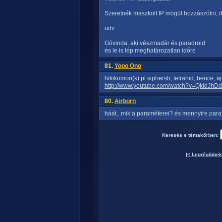
Szeretnék maszkolt IP mögül hozzászólni, 
üdv
Góvinda, aki vészmadár és paradroid
és le is lép meghatározatlan időre
81.
Yopo Ono
hikikomori(k) pl siphersh, tetrahid, bence, a
http://www.youtube.com/watch?v=QkidJhDd
80.
Airborn
háát...mik a paraméterei? és mennyire para 
Keresés e témakörben:
|< Legrégibbek