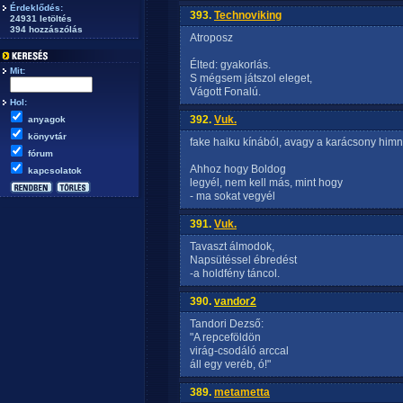
Érdeklődés:
393.
Technoviking
24931 letöltés
394 hozzászólás
Atroposz
Élted: gyakorlás.
Mit:
S mégsem játszol eleget,
Vágott Fonalú.
Hol:
392.
Vuk.
anyagok
könyvtár
fake haiku kínából, avagy a karácsony him
fórum
Ahhoz hogy Boldog
kapcsolatok
legyél, nem kell más, mint hogy
- ma sokat vegyél
391.
Vuk.
Tavaszt álmodok,
Napsütéssel ébredést
-a holdfény táncol.
390.
vandor2
Tandori Dezső:
"A repceföldön
virág-csodáló arccal
áll egy veréb, ó!"
389.
metametta