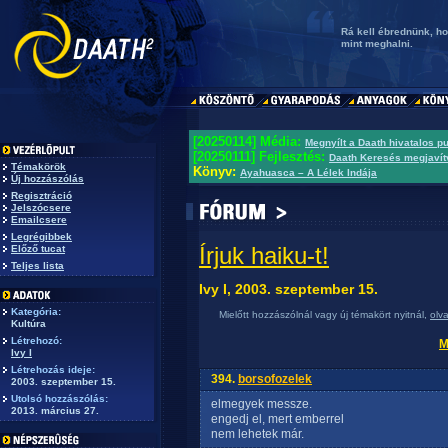
Rá kell ébrednünk, ho
mint meghalni.
[20250114] Média:
Megnyílt a Daath hivatalos p
[20250111] Fejlesztés:
Daath Keresés megjavít
Témakörök
Könyv:
Ayahuasca – A Lélek Indája
Új hozzászólás
Regisztráció
Jelszócsere
Emailcsere
Legrégibbek
Írjuk haiku-t!
Előző tucat
Teljes lista
Ivy I, 2003. szeptember 15.
Kategória:
Mielőtt hozzászólnál vagy új témakört nyitnál,
olv
Kultúra
Létrehozó:
M
Ivy I
Létrehozás ideje:
394.
borsofozelek
2003. szeptember 15.
Utolsó hozzászólás:
elmegyek messze.
2013. március 27.
engedj el, mert emberrel
nem lehetek már.