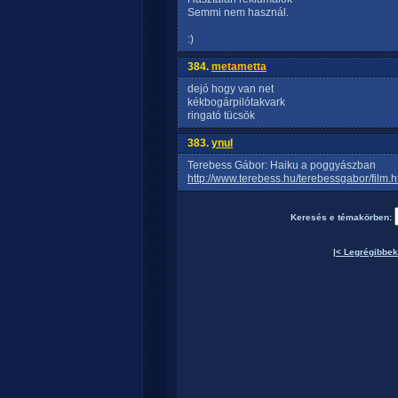
Semmi nem használ.
:)
384.
metametta
dejó hogy van net
kékbogárpilótakvark
ringató tücsök
383.
ynul
Terebess Gábor: Haiku a poggyászban
http://www.terebess.hu/terebessgabor/film.h
Keresés e témakörben:
|< Legrégibbek