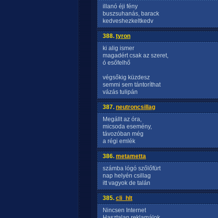
illanó éji fény
buszsuhanás, barack
kedveshezkeltkedv
388.
tyron
ki alig ismer
magadért csak az szeret,
ó esőfelhő
végsőkig küzdesz
semmi sem tántoríthat
vázás tulipán
387.
neutroncsillag
Megállt az óra,
micsoda esemény,
távozóban még
a régi emlék
386.
metametta
számba lógó szőlőfürt
nap helyén csillag
itt vagyok de talán
385.
cli_hlt
Nincsen Internet
Hasztalan reklamálok