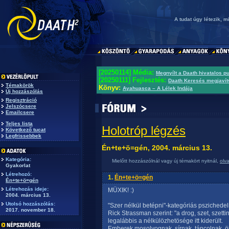
A tudat úgy létezik, m
[20250114] Média:
Megnyílt a Daath hivatalos p
[20250111] Fejlesztés:
Daath Keresés megjavít
Témakörök
Könyv:
Ayahuasca – A Lélek Indája
Új hozzászólás
Regisztráció
Jelszócsere
Emailcsere
Teljes lista
Holotróp légzés
Következő tucat
Legfrissebbek
Én+te+ö=gén, 2004. március 13.
Kategória:
Mielőtt hozzászólnál vagy új témakört nyitnál,
olv
Gyakorlat
Létrehozó:
1.
Én+te+ö=gén
Én+te+ö=gén
Létrehozás ideje:
MÜXIK! :)
2004. március 13.
Utolsó hozzászólás:
"Szer nélkül betépni"-kategóriás pszichedeli
2017. november 18.
Rick Strassman szerint: "a drog, szet, szet
legalábbis a nélkülözhetösége itt kiderült.
Emberek mosolyognak, sírnak, táncolnak, ö