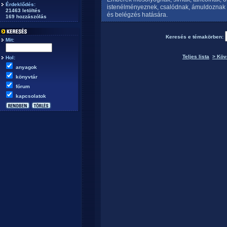
Érdeklődés:
istenélményeznek, csalódnak, ámuldoznak é
21463 letöltés
és belégzés hatására.
169 hozzászólás
Keresés e témakörben:
Mit:
Teljes lista
> Köv
Hol:
anyagok
könyvtár
fórum
kapcsolatok