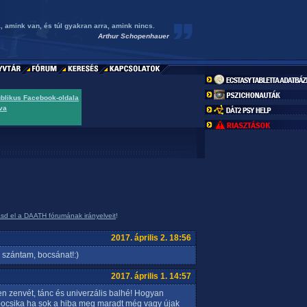
, amink van, és túl gyakran arra, amink nincs.
Arthur Schopenhauer
ublikus Facebook-oldala
va
asd el a DAATH fórumának irányelveit
!
2017. április 2. 18:56
e szántam, bocsánat!:)
2017. április 1. 14:57
yen zenvét, tánc és univerzális balhé! Hogyan
. bocsika ha sok a hiba meg maradt még vagy újak