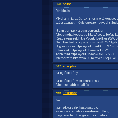
668.
helio*
Rímbiózis
Mivel a rímfaragásnak nincs mértékegység
szócsavarást, mégis egészen egyedi stílus
Itt van pár track album sorrendben:
A több néha kevesebb
https://youtu.be/vp-
Részlet–mesék
https://youtu.be/ITaunXWd
Nem hoz lázba
https://youtu.be/r8FYv4Ajj4s
Úgy mondom
https://youtu.be/fBdum3ZwrB
Ellentétek
https://youtu.be/wGkJjinsQHE
Több mint
https://youtu.be/yWQI7lBNS6U
Miért érzem
https://youtu.be/exeeKSqU14E
667.
ensophor
A Legfőbb Lény
A Legfőbb Lény, mi lenne más?
A legstabilabb irrealitás.
666.
ensophor
Isten
Isten akkor válik hazugsággá,
amikor a személyes kereteken túllép,
nagy, mechanikus gólem lesz belőle,