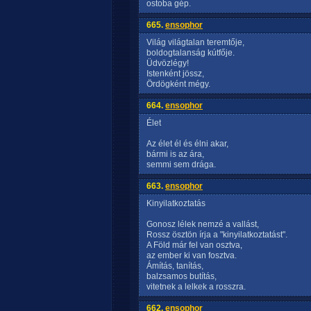
ostoba gép.
665.
ensophor
Világ világtalan teremtője,
boldogtalanság kútfője.
Üdvözlégy!
Istenként jössz,
Ördögként mégy.
664.
ensophor
Élet
Az élet él és élni akar,
bármi is az ára,
semmi sem drága.
663.
ensophor
Kinyilatkoztatás
Gonosz lélek nemzé a vallást,
Rossz ösztön írja a "kinyilatkoztatást".
A Föld már fel van osztva,
az ember ki van fosztva.
Ámítás, tanítás,
balzsamos butítás,
vitetnek a lelkek a rosszra.
662.
ensophor