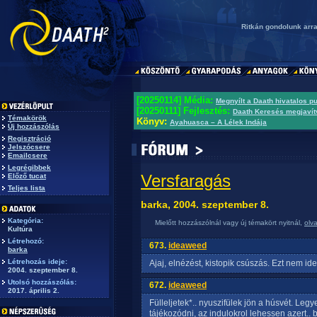
Ritkán gondolunk arra
[20250114] Média:
Megnyílt a Daath hivatalos p
[20250111] Fejlesztés:
Daath Keresés megjavít
Témakörök
Könyv:
Ayahuasca – A Lélek Indája
Új hozzászólás
Regisztráció
Jelszócsere
Emailcsere
Legrégibbek
Versfaragás
Előző tucat
Teljes lista
barka, 2004. szeptember 8.
Kategória:
Mielőtt hozzászólnál vagy új témakört nyitnál,
olv
Kultúra
Létrehozó:
673.
ideaweed
barka
Létrehozás ideje:
Ajaj, elnézést, kistopik csúszás. Ezt nem id
2004. szeptember 8.
Utolsó hozzászólás:
672.
ideaweed
2017. április 2.
Fülleljetek*.. nyuszifülek jön a húsvét. Leg
tájékozódni, az indulokrol lehessen azert.