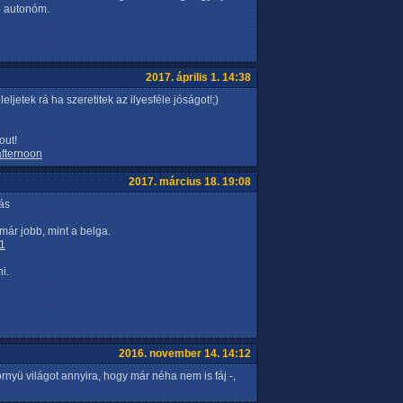
tó autonóm.
2017. április 1. 14:38
ljetek rá ha szeretitek az ilyesféle jóságot!;)
out!
fternoon
2017. március 18. 19:08
ás
már jobb, mint a belga.
11
i.
2016. november 14. 14:12
yü világot annyira, hogy már néha nem is fáj -,