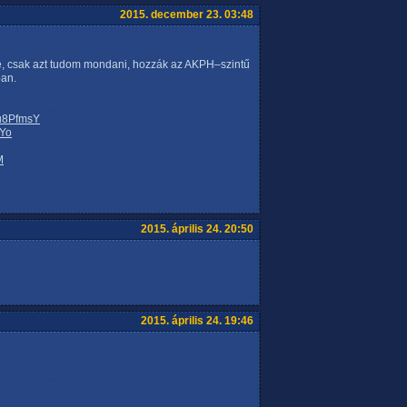
2015. december 23. 03:48
e, csak azt tudom mondani, hozzák az AKPH–szintű
ban.
ku8PfmsY
SYo
M
2015. április 24. 20:50
2015. április 24. 19:46