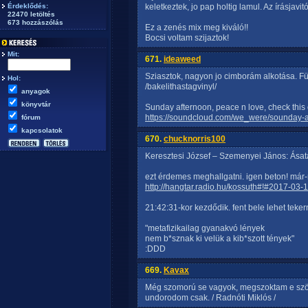
Érdeklődés:
keletkeztek, jo pap holtig lamul. Az írásjavi
22470 letöltés
673 hozzászólás
Ez a zenés mix meg kiváló!!
Bocsi voltam szijaztok!
Mit:
671.
ideaweed
Sziasztok, nagyon jo cimborám alkotása. Füle
Hol:
/bakelithastagvinyl/
anyagok
könyvtár
Sunday afternoon, peace n love, check this 
https://soundcloud.com/we_were/sounday-a
fórum
kapcsolatok
670.
chucknorris100
Keresztesi József – Szemenyei János: Ásat
ezt érdemes meghallgatni. igen beton! már-
http://hangtar.radio.hu/kossuth#!#2017-03-
21:42:31-kor kezdődik. fent bele lehet tekern
"metafizikailag gyanakvó lények
nem b*sznak ki velük a kib*szott tények"
:DDD
669.
Kavax
Még szomorú se vagyok, megszoktam e szörn
undorodom csak. / Radnóti Miklós /