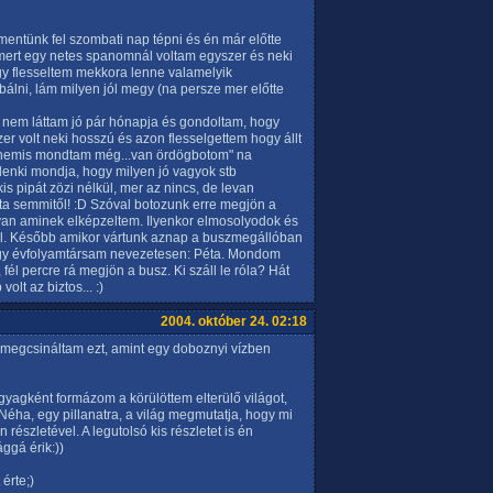
ntünk fel szombati nap tépni és én már előtte
 mert egy netes spanomnál voltam egyszer és neki
gy flesseltem mekkora lenne valamelyik
lni, lám milyen jól megy (na persze mer előtte
 nem láttam jó pár hónapja és gondoltam, hogy
zer volt neki hosszú és azon flesselgettem hogy állt
"nemis mondtam még...van ördögbotom" na
enki mondja, hogy milyen jó vagyok stb
 pipát zözi nélkül, mer az nincs, de levan
ta semmitől! :D Szóval botozunk erre megjön a
yan aminek elképzeltem. Ilyenkor elmosolyodok és
l. Később amikor vártunk aznap a buszmegállóban
 egy évfolyamtársam nevezetesen: Péta. Mondom
fél percre rá megjön a busz. Ki száll le róla? Hát
lt az biztos... :)
2004. október 24. 02:18
al megcsináltam ezt, amint egy doboznyi vízben
gyagként formázom a körülöttem elterülő világot,
 Néha, egy pillanatra, a világ megmutatja, hogy mi
részletével. A legutolsó kis részletet is én
ággá érik:))
érte;)