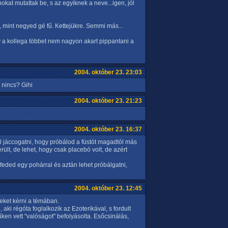
kat mutattak be, s az egyiknek a neve...igen, jól
, mint negyed gé fű. Kettejükre. Semmi más...
gy a kollega többet nem nagyon akart pippantani a
2004. október 23. 23:03
 nincs? Gihi
2004. október 23. 21:23
2004. október 23. 16:37
 jáccogatni, hogy próbálod a füstöt magadtól más
ült, de lehet, hogy csak placebó volt, de azért
efeded egy pohárral és aztán lehet próbálgatni,
2004. október 23. 12:45
eket kérni a témában.
 aki régóta foglalkozik az Ezoterikával, s fordult
ken vett "valóságot" befolyásolta. Esőcsinálás,