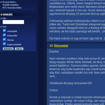
Érdeklődés:
csodálkozva. Ültünk, haver megint kiment w
31258 letöltés
feltakaritani ami mellé ment. Mondom jólvan
671 hozzászólás
van, kiderült hajnali 5 óra van. Kicsit nehe
úgymond és tényleg 10 percnek tűnt az egés
Mit:
A társaság valóban befolyásolja nálam is a
jöttek ide. Tudni kell Dániában elkapnak ka
Hol:
olyan szinten átragadt ránk ez a feeling itt
anyagok
mindent, de kis híján paraügy lett belőle...(A
könyvtár
Na hajrá srácok ez egy jó topic úgy néz ki. :
fórum
kapcsolatok
10.
Rincewind
Danika:
Nem minden esetben elég neki ennyi fű, term
állag alapján White Wido lehetett, de tény
ismert fajtákhoz. Szerencsétlen gyerek, későb
kimenve alig tudta kapkodni egy másik kolleg
alig tűnt, valójában másfél óra volt. Ilyen 
sem...
Véletlenek tényleg nincsenek:DD
Cellux:
Ennek a srácnak is voltak hasonló élménye
valamilyen szintig. Vol olyan hölgy, aki na
dumcsiztak. Eddig semmi különös nem volt, 