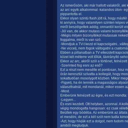
Az ismerősöm, aki már hallott valakiről, ak
az arc egyik alkalommal -kalandos úton- egy 
pippantotta el.
Ekkor olyan szintü flash jött rá, hogy másfél ó
ki annyira, hogy valamilyen szinten képes v
miről beszélgettek addig, onnantól került vi
-Jól van, de akkor mutass valami bizonyíték
-Mégis milyen bizonyítékot mutassak neke
foggalma, miről is van szó.
-Mondjuk a TV-t kezd el kapcsolgatni...válto
-Ne viccelj, nem fogok váltogatni a csatornák
Ebben a pillanatban a TV elkezdett kapcsol
közel két méterre volt tőlük, távirányító seho
Ekkor az arc, akiről szól a történet, felnézet
-Szerinted fog esni az eső?
Ezt a részt nem mesélte el pontosan, hisz 
órán keresztül szívatta a kollegát, hogy mos
sokattudóan mosolygott közben. Mikor megu
-Figyelj, ha én lennék a magasságos atyaúrist
választhatnál, mit mondanál, mikor essen a
-Most.
Emberünk felnézett az égre, és ezt mondta:
-Legyen...
És esni kezdett. Ott helyben, azonnal. A kol
végig mondogatta hangosan: ez csak véletle
Beültek egy bódéba. Az emberünk az általa 
el mesélni, de ezt a két szót nem tudta kimon
-Azt, hogy hívják ezt a dolgot, nem tudom 
amiből megtudjuk.