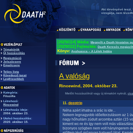
Aki törvényévé teszi, h
vizsgálja, nem tévedh
[20250114] Média:
Megnyílt a Daath hivatalos p
[20250111] Fejlesztés:
Daath Keresés megjavít
Témakörök
Könyv:
Ayahuasca – A Lélek Indája
Új hozzászólás
Regisztráció
Jelszócsere
Emailcsere
Teljes lista
A valóság
Következő tucat
Legfrissebbek
Rincewind, 2004. október 23.
Kategória:
Mielőtt hozzászólnál vagy új témakört nyitnál,
olv
Filozófia
Létrehozó:
11.
deeptrip
Rincewind
Létrehozás ideje:
Néha azért írhatna a srác is ide...
2004. október 23.
Nekem legnagyobb időeltorzulásom az 1 üveg
Utolsó hozzászólás:
nagy hőhullám zúdult arcomba aztán (15 vo
2020. október 15.
kiment wc-re és így nem volt más választáso
bizonyos szögben nem volt hányingerem de 
előttem lévő műanyag habverő tálat. Kemény