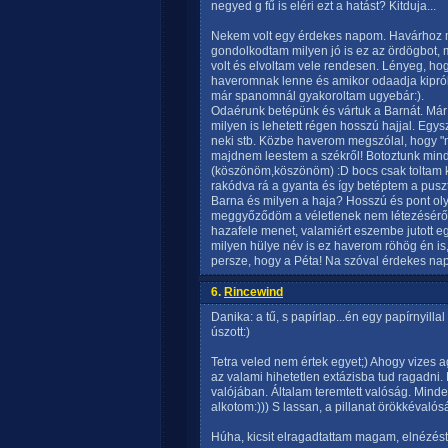
negyed g fű is eléri ezt a hatást? Kitduja...
Nekem volt egy érdekes napom. Havárhoz me
gondolkodtam milyen jó is ez az ördögbot,
volt és elvoltam vele rendesen. Lényeg, ho
haveromnak lenne és amikor odaadja kipróbá
már spanomnál gyakoroltam ugyebár:).
Odaérunk betépünk és vártuk a Barnát. Már
milyen is lehetett régen hosszú hajjal. Egys
neki stb. Közbe haverom megszólal, hogy 
majdnem leestem a székről! Botoztunk mind
(köszönöm,köszönöm) :D bocs csak toltam kis
rakódva rá a gyanta és így betéptem a pusz
Barna és milyen a haja? Hosszú és pont ol
meggyőződöm a véletlenek nem létezésérő
hazafele menet, valamiért eszembe jutott
milyen hülye név is ez haverom röhög én is, 
persze, hogy a Péta! Na szóval érdekes nap vo
6.
Rincewind
Danika: a tű, s papírlap...én egy papírnyill
úszott:)
Tetra veled nem értek egyet;) Ahogy vizes a
az valami hihetetlen extázisba tud ragadni.
valójában. Általam teremtett valóság. Minden 
alkotom:))) S lassan, a pillanat örökkévalós
Húha, kicsit elragadtattam magam, elnézést 