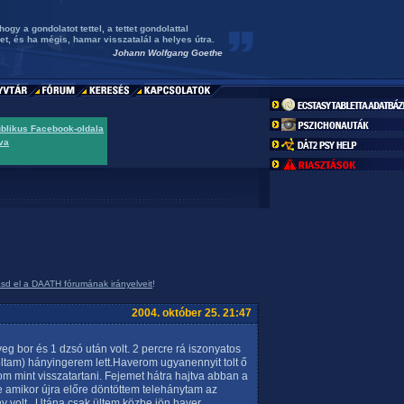
ogy a gondolatot tettel, a tettet gondolattal
et, és ha mégis, hamar visszatalál a helyes útra.
Johann Wolfgang Goethe
ublikus Facebook-oldala
va
asd el a DAATH fórumának irányelveit
!
2004. október 25. 21:47
 bor és 1 dzsó után volt. 2 percre rá iszonyatos
ltam) hányingerem lett.Haverom ugyanennyit tolt ő
m mint visszatartani. Fejemet hátra hajtva abban a
amikor újra előre döntöttem telehánytam az
 volt...Utána csak ültem közbe jön haver