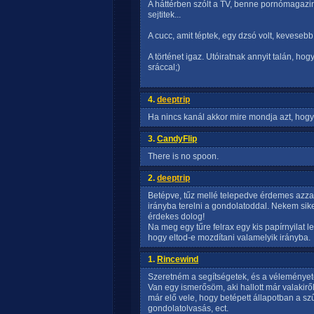
A háttérben szólt a TV, benne pornómagazino
sejtitek...
A cucc, amit téptek, egy dzsó volt, kevesebb
A történet igaz. Utóiratnak annyit talán, ho
sráccal;)
4.
deeptrip
Ha nincs kanál akkor mire mondja azt, hogy
3.
CandyFlip
There is no spoon.
2.
deeptrip
Betépve, tűz mellé telepedve érdemes azzal
irányba terelni a gondolatoddal. Nekem siker
érdekes dolog!
Na meg egy tűre felrax egy kis papírnyilat l
hogy eltod-e mozdítani valamelyik irányba.
1.
Rincewind
Szeretném a segítségetek, és a véleményet
Van egy ismerősöm, aki hallott már valakiről,
már elő vele, hogy betépett állapotban a szű
gondolatolvasás, ect.