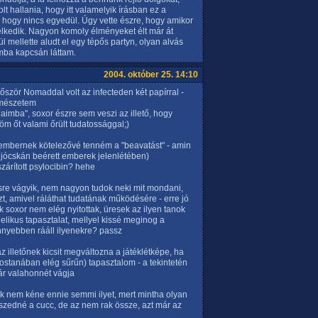
t hallania, hogy itt valamelyik írásban ez a
t, hogy nincs egyedül. Úgy vette észre, hogy amikor
lkedik. Nagyon komoly élményeket élt már át
l mellette aludt el egy tépős partyn, olyan alvás
omba kapcsán láttam.
2004. október 25. 14:10
ször Nomaddal volt az infecteden két papírral -
ermészetem
aimba", soxor észre sem veszi az illető, hogy
öm őt valami őrült tudatossággal;)
mbernek kötelezővé tenném a "beavatást" - amin
 jócskán beérett emberek jelenlétében)
zárított psylocibin? hehe
sre vágyik, nem nagyon tudok neki mit mondani,
, amivel ráláthat tudatának működésére - erre jó
soxor nem elég nyitottak, üresek az ilyen tanok
likus tapasztalat, mellyel kissé meginog a
nyebben rááll ilyenekre? passz
 illetőnek kicsit megváltozna a játéklétképe, ha
(mostanában elég sűrűn) tapasztalom - a tekintetén
már valahonnét vágja
 nem kéne ennie semmi ilyet, mert mintha olyan
zedné a cucc, de az nem rak össze, azt már az