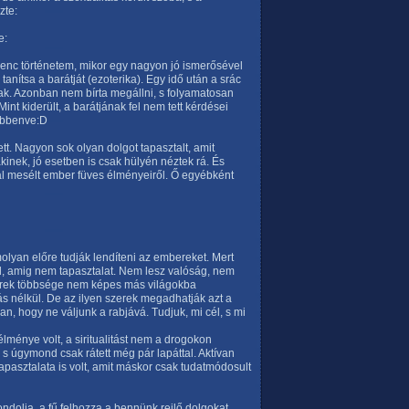
zte:
e:
venc történetem, mikor egy nagyon jó ismerősével
 tanítsa a barátját (ezoterika). Egy idő után a srác
tak. Azonban nem bírta megállni, s folyamatosan
int kiderült, a barátjának fel nem tett kérdései
döbbenve:D
tt. Nagyon sok olyan dolgot tapasztalt, amit
akinek, jó esetben is csak hülyén néztek rá. És
al mesélt ember füves élményeiről. Ő egyébként
olyan előre tudják lendíteni az embereket. Mert
, amig nem tapasztalat. Nem lesz valóság, nem
berek többsége nem képes más világokba
ás nélkül. De az ilyen szerek megadhatják azt a
n, hogy ne váljunk a rabjává. Tudjuk, mi cél, s mi
ménye volt, a siritualitást nem a drogokon
, s úgymond csak rátett még pár lapáttal. Aktívan
 tapasztalata is volt, amit máskor csak tudatmódosult
ndolja, a fű felhozza a bennünk rejlő dolgokat,