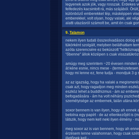
legyenek azok jók, vagy rosszak. Érdekes vol
felfedezés kacsintott rá, más szájából. Örül
különböző emberekkel tép, másképpen vise
emberekkel, volt olyan, hogy valaki, aki végü
alatti utazásról számolt be, amit én csak g
9.
Talamon
nekem ilyen tudati összeolvadásos dolog elő
tükörként szolgált, melyben beláthattam t
azóta szerencsére ez bekúszott "hétköznapj
"őbenne" állok középen s csak visszatükröz
amúgy meg szerintem ~20 évesen minden e
át kéne esnie, nincs mese - (természetesen
hogy mi lenne ez, fene tudja - mondjuk 3 g s
az az igazság, hogy ha valaki a megismeré
csak azt, hogy ragadjon meg minden eszközt
eszköz lehet a buddhizmus - ám az emberek 
befogadására - ám ha volt néhány pszichede
személyisége az embernek, talán utána kön
soxor bennem is van ilyen, hogy ah ennek az
betolna egy papírt - de az ellenkezőjét is 
látszik, hogy nem kell neki ilyen élmény - 
meg soxor az is van bennem, hogy ah ennek
érzésem lenne valahonnan, hogy csak széts
illetőnek kell -