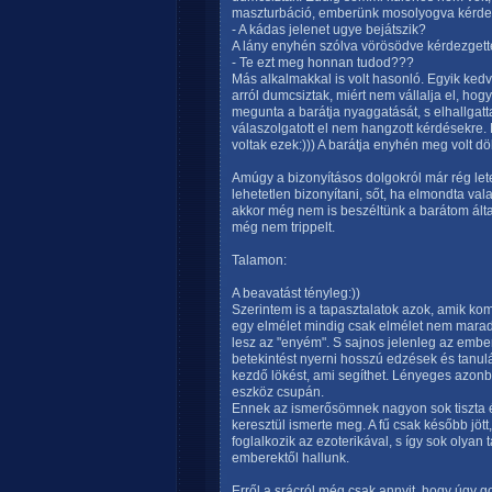
maszturbáció, emberünk mosolyogva kérde
- A kádas jelenet ugye bejátszik?
A lány enyhén szólva vörösödve kérdezgett
- Te ezt meg honnan tudod???
Más alkalmakkal is volt hasonló. Egyik ked
arról dumcsiztak, miért nem vállalja el, hogy
megunta a barátja nyaggatását, s elhallgat
válaszolgatott el nem hangzott kérdésekre. M
voltak ezek:))) A barátja enyhén meg volt 
Amúgy a bizonyításos dolgokról már rég lete
lehetetlen bizonyítani, sőt, ha elmondta val
akkor még nem is beszéltünk a barátom ált
még nem trippelt.
Talamon:
A beavatást tényleg:))
Szerintem is a tapasztalatok azok, amik kom
egy elmélet mindig csak elmélet nem marad
lesz az "enyém". S sajnos jelenleg az em
betekintést nyerni hosszú edzések és tanul
kezdő lökést, ami segíthet. Lényeges azonba
eszköz csupán.
Ennek az ismerősömnek nagyon sok tiszta él
keresztül ismerte meg. A fű csak később jött
foglalkozik az ezoterikával, s így sok olyan
emberektől hallunk.
Erről a srácról még csak annyit, hogy úgy go