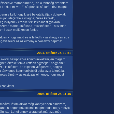
szétszedve maradni(hehe), de a többség szerintem
st akkor mi van?"-ságban kissé furán érzi magát
ennie kell, hogy kissé bekatalizálja a dolgokat,
m jön ide(ebbe a világba) "üres kézzel",
g is ilyenek érdekelték, itt és most gyakran
szeres manipulálásába, tesztelésébe - hisz már
 bármi csak mellékesen fontos
tben - hogy majd ez is fejlődik - valahogy van egy
gevésekor az az élmény a "kollektív papírba"
2004. október 25. 12:51
r, akivel betrippezve kommunikáltam, én magam
gben érzékeltem a kettőnk egységét, hogy amit
l is átéltem. és teljesen világos volt, hogy a
a tényleges kommunikációt adja, az a telepátia,
netes élmény. az osztozás élménye, hogy most
izonyítani.
2004. október 24. 11:45
gombával látom akkor még könnyebben elhiszem,
r ahol a begombázott srác megmondta, hogy melyik
álni stb. Lehet ennek a srácnak már aza még