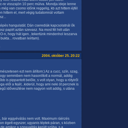
c-re visszajön 10 perc múlva. Mondja ideje lenne
 még van csomo időnk reggelig, kb azt hittem éjfél
zen hittem el, mert végig tudatomnál voltam
z...
 tépés hangulatát. Dán cserediák kapcsolatnál ők
psz papírt aztán szevasz. Na most fél hét után
 MO-n, hogy hát igen...tekertünk mindenhol leszarva
 bukta... rovatban leírtam).
)
2004. október 25. 20:22
észetesen ezt nem állítom:) Az a cucc, szín, szag,
, hogy semmiben nem hasonlított a normál, addig
b is pippantott belőle, s volt olyan, hogy a rötyiről
a elől a fejét...kiderül, hogy ami neki öt percnek is
jellegű idővesztése nem nagyon volt addig, s utána
i, bár eggyéválás nem volt. Maximum ráérzés
gyon égett egyszer, ugyanis téptek páran, s közben
de amikor a szexualitás került szóba, s a