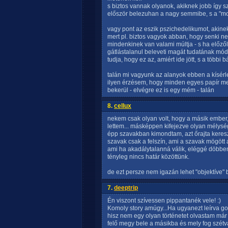
s biztos vannak olyanok, akiknek jobb így 
először belezuhan a nagy semmibe, s a "mo
vagy pont az eszik pszichedelikumot, akinek 
mert pl. biztos vagyok abban, hogy senki ne
mindenkinek van valami múltja - s ha előzőle
gátlástalanul beleveti magát tudatának mód
tudja, hogy ez az, amiért ide jött, s a többi
talán mi vagyunk az alanyok ebben a kísérle
ilyen érzésem, hogy minden egyes papír me
bekerül - elvégre ez is egy mém - talán
8.
cellux
nekem csak olyan volt, hogy a másik embe
lettem... másképpen kifejezve olyan mélysé
épp szavakban kimondtam, azt őrajta keresztü
szavak csak a felszín, ami a szavak mögött 
ami ha akadálytalanná válik, eléggé döbbe
tényleg nincs határ közöttünk.
de ezt persze nem igazán lehet "objektíve" b
7.
deeptrip
Én viszont szívessen pippantanék vele! :)
Komoly story amúgy...Ha ugyanezt leírva 
hisz nem egy olyan történetet olvastam má
felő megy bele a másikba és mely fog szétv