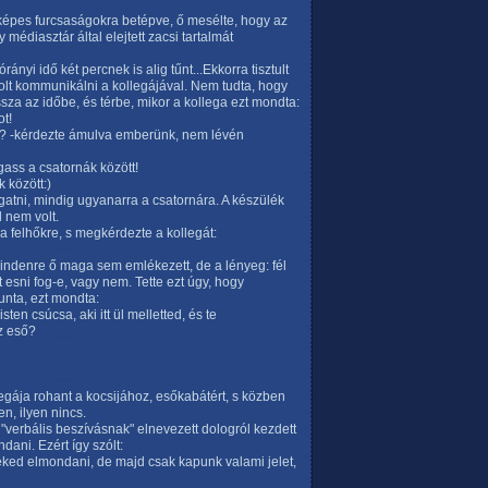
i képes furcsaságokra betépve, ő mesélte, hogy az
médiasztár által elejtett zacsi tartalmát
rányi idő két percnek is alig tűnt...Ekkorra tisztult
olt kommunikálni a kollegájával. Nem tudta, hogy
ssza az időbe, és térbe, mikor a kollega ezt mondta:
ot!
d? -kérdezte ámulva emberünk, nem lévén
gass a csatornák között!
 között:)
gatni, mindig ugyanarra a csatornára. A készülék
l nem volt.
t a felhőkre, s megkérdezte a kollegát:
mindenre ő maga sem emlékezett, de a lényeg: fél
t esni fog-e, vagy nem. Tette ezt úgy, hogy
nta, ezt mondta:
en csúcsa, aki itt ül melletted, és te
z eső?
legája rohant a kocsijához, esőkabátért, s közben
n, ilyen nincs.
"verbális beszívásnak" elnevezett dologról kezdett
dani. Ezért így szólt:
neked elmondani, de majd csak kapunk valami jelet,