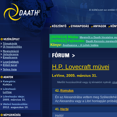
A költészet az ember 
[20250114] Média:
Megnyílt a Daath hivatalos p
[20250111] Fejlesztés:
Daath Keresés megjavít
Témakörök
Könyv:
Ayahuasca – A Lélek Indája
Új hozzászólás
Regisztráció
Jelszócsere
Emailcsere
Legrégibbek
H.P. Lovecraft müvei
Előző tucat
Teljes lista
LeVine, 2005. március 31.
Kategória:
Mielőtt hozzászólnál vagy új témakört nyitnál,
olv
Kultúra
Létrehozó:
42.
Romulus
LeVine
Létrehozás ideje:
Én az Alexandrába vettem meg Székesfehér
2005. március 31.
Az Alexandra vagy a Libri honlapján próbálj
Utolsó hozzászólás:
2012. augusztus 10.
41.
Herbi
Helló!