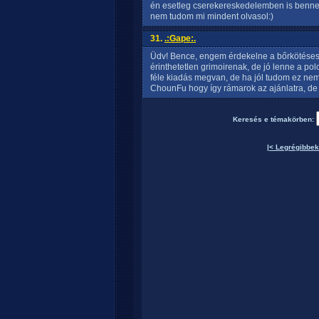
én esetleg cserekereskedelemben is benne
nem tudom mi mindent olvasol:)
31.
.:Gape:.
Üdv! Bence, engem érdekelne a bőrkötéses
érinthetetlen grimoirenak, de jó lenne a pol
féle kiadás megvan, de ha jól tudom ez ne
ChounFu hogy így rámarok az ajánlatra, de 
Keresés e témakörben:
|< Legrégibbek