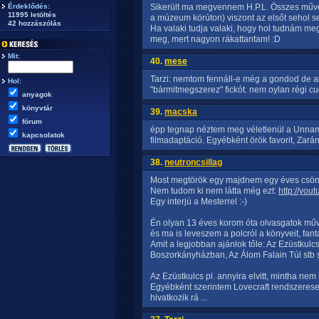
Érdeklődés:
Sikerült ma megvennem H.P.L. Összes művei 
11995 letöltés
a múzeum körúton) viszont az elsőt sehol se 
42 hozzászólás
Ha valaki tudja valaki, hogy hol tudnám meg
meg, mert nagyon rákattantam! :D
Mit:
40.
mese
Tarzi: nemtom fennáll-e még a gondod de an
Hol:
"bármitmegszerez" fickót. nem oylan régi cu
anyagok
könyvtár
39.
macska
fórum
épp tegnap néztem meg véletlenül a Unnama
kapcsolatok
filmadaptáció. Egyébként örök favorit, Zará
38.
neutroncsillag
Most megtörök egy majdnem egy éves csönd
Nem tudom ki nem látta még ezt:
http://yo
Egy interjú a Mesterrel :-)
Én olyan 13 éves korom óta olvasgatok művek
és ma is leveszem a polcról a könyveit, fanta
Amit a legjobban ajánlok tőle: Az Ezüstkul
Boszorkányházban, Az Álom Falain Túl stb stb
Az Ezüstkulcs pl. annyira elvitt, mintha nem 
Egyébként szerintem Lovecraft rendszeresen
hivatkozik rá ...