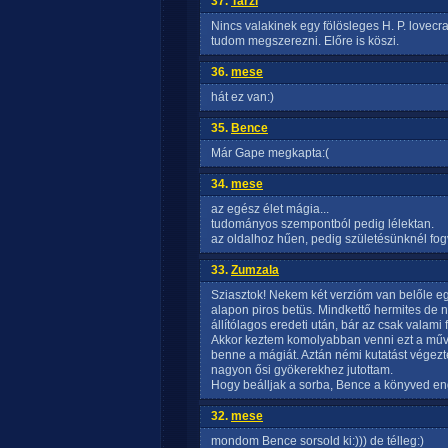
37.
Tarzi
Nincs valakinek egy fölösleges H. P. lovec
tudom megszerezni. Előre is köszi.
36.
mese
hát ez van:)
35.
Bence
Már Gape megkapta:(
34.
mese
az egész élet mágia...
tudományos szempontból pedig lélektan.
az oldalhoz hűen, pedig születésünknél fog
33.
Zumzala
Sziasztok! Nekem két verzióm van belőle e
alapon piros betüs. Mindkettő hermites de
állítólagos eredeti után, bár az csak valami
Akkor keztem komolyabban venni ezt a műv
benne a mágiát. Aztán némi kutatást végez
nagyon ősi gyökerekhez jutottam.
Hogy beálljak a sorba, Bence a könyved eng
32.
mese
mondom Bence sorsold ki:))) de télleg:)