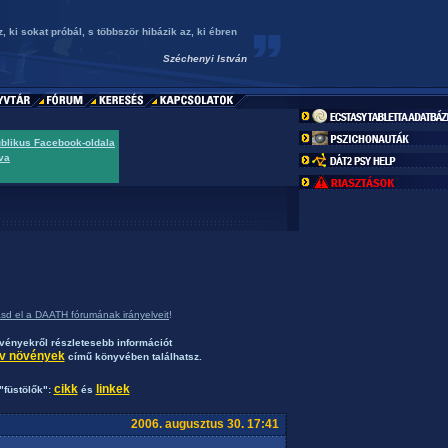
 ki sokat próbál, s többször hibázik az, ki ébren
Széchenyi István
ublikus Facebook-oldala
va
asd el a DAATH fórumának irányelveit
!
ényekről részletesebb információt
ív növények
című könyvében találhatsz.
cikk
linkek
"füstölők":
és
2006. augusztus 30. 17:41