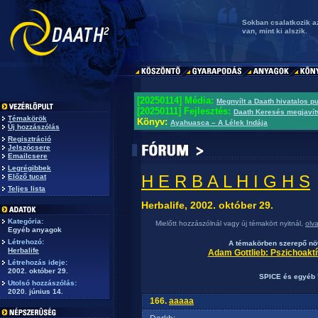
Sokban csalatkozik az,
van, mint ki alszik.
[20250114] Média:
Megnyílt a Daath hivatalos p
[20250111] Fejlesztés:
Daath Keresés megjavít
Témakörök
Könyv:
Ayahuasca – A Lélek Indája
Új hozzászólás
Regisztráció
Jelszócsere
Emailcsere
Legrégibbek
H E R B A L H I G H S
Előző tucat
Teljes lista
Herbalife, 2002. október 29.
Kategória:
Mielőtt hozzászólnál vagy új témakört nyitnál,
olv
Egyéb anyagok
Létrehozó:
A témakörben szerepő növ
Herbalife
Adam Gottlieb: Pszichoakt
Létrehozás ideje:
2002. október 29.
SPICE és egyéb 
Utolsó hozzászólás:
2020. június 14.
166.
aaaaa