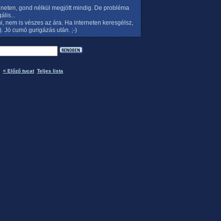
 neten, gond nélkül megjött mindig. De probléma
ális...
ni, nem is vészes az ára. Ha interneten keresgélsz,
t). Jó cumó gurigázás után. ;-)
< Előző tucat
Teljes lista