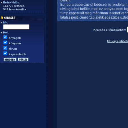
Darkh:
Érdeklődés:
Ephedra supercap-ot többször is rendeltem
145773 letöltés
elvileg lehet belőle, mert ez annyira nem leg
944 hozzászólás
5-htp kapszulát meg már itthon is lehet ven
találsz pesti címet (táplálékkiegészítős üzle
Mit:
Keresés e témakörben:
Hol:
anyagok
|< Legrégibbek
könyvtár
fórum
kapcsolatok