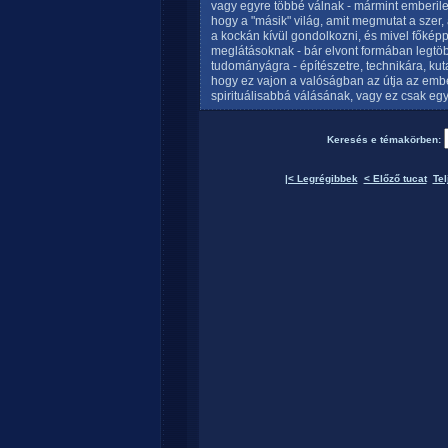
vagy egyre többé válnak - mármint emberileg
hogy a "másik" világ, amit megmutat a szer,
a kockán kívül gondolkozni, és mivel főkép
meglátásoknak - bár elvont formában legtöbb
tudományágra - építészetre, technikára, kuta
hogy ez vajon a valóságban az útja az emb
spirituálisabbá válásának, vagy ez csak egy
Keresés e témakörben:
|< Legrégibbek
< Előző tucat
Tel