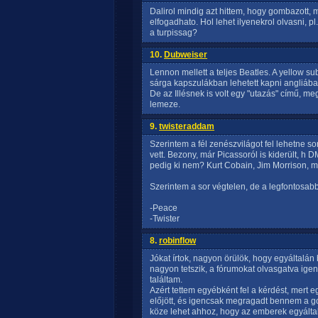
Dalirol mindig azt hittem, hogy gombazott, 
elfogadhato. Hol lehet ilyenekrol olvasni, pl
a turpissag?
10.
Dubweiser
Lennon mellett a teljes Beatles. A yellow s
sárga kapszulákban lehetett kapni angliába
De az Illésnek is volt egy "utazás" című, meg
lemeze.
9.
twisteraddam
Szerintem a fél zenészvilágot fel lehetne so
vett. Bezony, már Picassoról is kiderült, h 
pedig ki nem? Kurt Cobain, Jim Morrison, me
Szerintem a sor végtelen, de a legfontosab
-Peace
-Twister
8.
robinflow
Jókat írtok, nagyon örülök, hogy egyáltalá
nagyon tetszik, a fórumokat olvasgatva igen
találtam.
Azért tettem egyébként fel a kérdést, mert 
előjött, és igencsak megragadt bennem a g
köze lehet ahhoz, hogy az emberek egyáltal