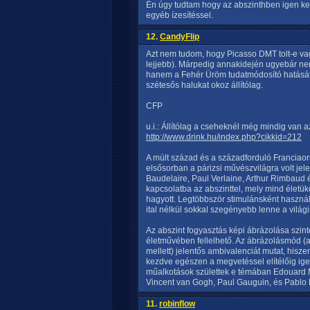
Én úgy tudtam hogy az abszinthben igen ke
egyéb ízesítéssel.
12.
CandyFlip
Azt nem tudom, hogy Picasso DMT tolt-e vagy
lejjebb). Márpedig annakidején ugyebár nem
hanem a Fehér Üröm tudatmódosító hatását
szétesős halukat okoz állítólag.
CFP
u.i.: Állítólag a cseheknél még mindig van az
http://www.drink.hu/index.php?cikkid=212
A múlt század és a századforduló Franciaor
elsősorban a párizsi művészvilágra volt jel
Baudelaire, Paul Verlaine, Arthur Rimbaud 
kapcsolatba az abszinttel, mely mind éle
hagyott. Legtöbbször stimulánsként használtá
ital nélkül sokkal szegényebb lenne a világ
Az abszint fogyasztás képi ábrázolása szi
életművében fellelhető. Az ábrázolásmód (a
mellett) jelentős ambivalenciát mutat, hisz
kezdve egészen a megvetéssel elítélőig ige
műalkotások születtek e témában Edouard 
Vincent van Gogh, Paul Gauguin, és Pablo
11.
robinflow