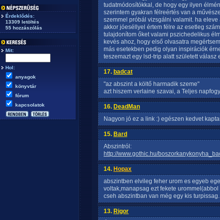
tudatmódosítókkal, de hogy egy ilyen élmén
szerintem gyakran félreértés van a művészek
Érdeklődés:
szemmel próbál vizsgálni valamit. ha eleve 
13309 letöltés
akkor jóeséllyel értem félre az esetleg szá
55 hozzászólás
tulajdonítom őket valami pszichedelikus él
kevés ahoz, hogy első olvasatra megértsem
más esetekben pedig olyan inspirációk érn
Mit:
teszemazt egy lsd-trip alatt született válas
Hol:
17.
badcat
anyagok
"az abszint a költő harmadik szeme"
könyvtár
azt hiszem verlaine szavai, a Teljes napfogya
fórum
kapcsolatok
16.
DeadMan
Nagyon jó ez a link :) egészen kedvet kapt
15.
Bard
Abszintról:
http://www.gothic.hu/boszorkanykonyha_ba
14.
Hopax
abszintben elvileg feher urom es egyeb e
voltak,manapsag ezt fekete urommel(abbol 
cseh abszintban van még egy kis turpissag.
13.
Rigor