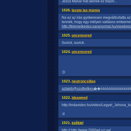
Jézus Mária! Hát akinek ez bejön...
1026.
lavate las manos
Na ez az írás gyökeresen megváltoztatta az 
lennék, hogy egy mélyen vallásos embernek
http://felemelkedes.paranormal.hu/viewtop
1025.
uncensored
Suvick, suvick.
1024.
uncensored
:D
1023.
neutroncsillag
aztakib@szottretkes�
�ááááááááááááááá
1022.
ideaweed
http://indavideo.hu/video/Legyel_Jehova_b
:d
1021.
ezékiel
http://
http://www.2000ad.uz.ua/