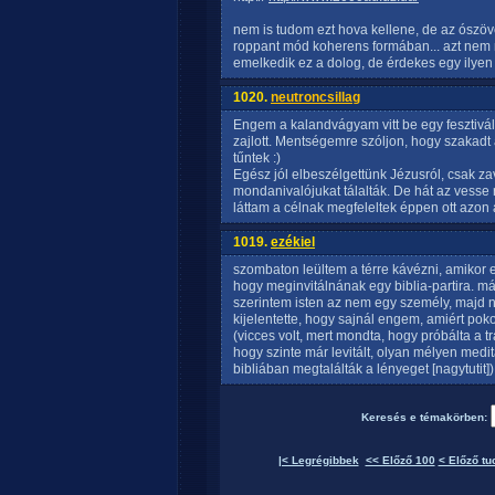
nem is tudom ezt hova kellene, de az ószöve
roppant mód koherens formában... azt nem 
emelkedik ez a dolog, de érdekes egy ilyen
1020.
neutroncsillag
Engem a kalandvágyam vitt be egy fesztiválo
zajlott. Mentségemre szóljon, hogy szakad
tűntek :)
Egész jól elbeszélgettünk Jézusról, csak z
mondanivalójukat tálalták. De hát az vesse r
láttam a célnak megfeleltek éppen ott azon 
1019.
ezékiel
szombaton leültem a térre kávézni, amikor
hogy meginvitálnának egy biblia-partira. m
szerintem isten az nem egy személy, majd n
kijelentette, hogy sajnál engem, amiért poko
(vicces volt, mert mondta, hogy próbálta a 
hogy szinte már levitált, olyan mélyen medit
bibliában megtalálták a lényeget [nagytutit])
Keresés e témakörben:
|< Legrégibbek
<< Előző 100
< Előző tu