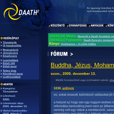
Az igazság Istenhez h
nyilvánulásaiból lehet 
[20250114] Média:
Megnyílt a Daath hivatalos p
[20250111] Fejlesztés:
Daath Keresés megjavít
Témakörök
Könyv:
Ayahuasca – A Lélek Indája
Új hozzászólás
Regisztráció
Jelszócsere
Emailcsere
Legrégibbek
Buddha, Jézus, Mohame
Előző 100
Előző tucat
Teljes lista
soon., 2005. december 13.
Következő tucat
Legfrissebbek
Mielőtt hozzászólnál vagy új témakört nyitnál,
olv
1030.
an0nym
Kategória:
Társadalom
no, sokat olvasott, különböző vallásokat jó
Létrehozó:
soon.
a helyzet az hogy van egy nagyon kedves i
Létrehozás ideje:
református keresztény,(nem-nem az állkeres
2005. december 13.
nemrég volt egy vitánk a meditációról, val
Utolsó hozzászólás:
semmiképp nem tehet jó a hitének vagy az é
2020. február 2.