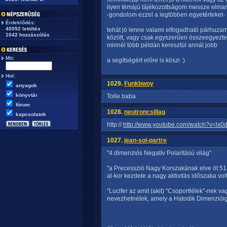
ilyen témájú tájékozottságom messze elmar
-gondolom ezzel a legtöbben egyetérteket-
Érdeklődés:
40092 letöltés
tehát jó lenne valami elfogadható párhuzamo
1042 hozzászólás
között, vagy csak egyszerűen összeegyeztetn
minnél több példán keresztül annál jobb
Mit:
a segítségért előre is köszi :)
Hol:
1029.
Funkbwoy
anyagok
könyvtár
Tolle baba
fórum
1028.
neutroncsillag
kapcsolatok
http://
http://www.youtube.com/watch?v=lx0
1027.
jean-sol-partre
"4.dimenziós Negatív Polaritású világ"
"a Precesszió Nagy Korszakának elve öt 5125
al-kor kezdete a nagy aktivitás időszaka volt
"Lucifer az amit (akit) "Csoportlélek"-nek
nevezhetnétek, amely a Hatodik Dimenzióig 