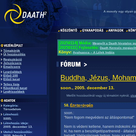
A mosoly egy olyan g
[20250114] Média:
Megnyílt a Daath hivatalos p
[20250111] Fejlesztés:
Daath Keresés megjavít
Témakörök
Könyv:
Ayahuasca – A Lélek Indája
Új hozzászólás
Regisztráció
Jelszócsere
Emailcsere
Legrégibbek
Buddha, Jézus, Mohame
Előző 100
Előző tucat
Teljes lista
soon., 2005. december 13.
Következő tucat
Legfrissebbek
Mielőtt hozzászólnál vagy új témakört nyitnál,
olv
58.
Én+te+ö=gén
Kategória:
Társadalom
soon.:
Létrehozó:
"Nem fogom megvédeni az álláspontomat"
soon.
Létrehozás ideje:
Nem is védeni kellene, hanem indokolni. A
2005. december 13.
ki, ha nem a beszélgetöpartnereid - általad
Utolsó hozzászólás:
helyett. Valószínünek tartom, hogy az elözö
2020. február 2.