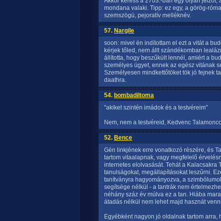
Akkor keress a 2703.-ban egy olyan jelzöt,
mondana valaki. Tipp: ez egy, a görög-római
szemszögü, pejoratív melléknév.
57.
Nargile
soon: mivel én indítottam el ezt a vitát a 
kérjek tőled, nem állt szándékomban lealáz
állította, hogy beszűkült lennél, amiért a bu
személyes ügyet, ennek az egész vitának s
Személyesen mindkettőtöket tök jó fejnek ta
daathra.
54.
bombadiltoma
"akiket szintén imádok és a testvéreim"
Nem, nem a testvéreid, Kedvenc Talamonco
52.
Bence
Gén linkjének erre vonatkozó részére, és 
tartom vitaalapnak, vagy megfelelő érvelés
internetes elolvasását. Tehát a Kalacsakra 
tanulságokat, megállapításokat leszűrni. Ez
tanítványra hagyományozva, a szimbólumok 
segítsége nélkül - a tantrák nem értelmezhe
néhány száz év múlva ez a tan. Hiába mar
átadás nélkül nem lehet majd hasznát venni.
Egyébként nagyon jó oldalnak tartom arra,