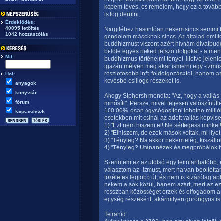
képem téves, és remélem, hogy ez a tovább
is fog derülni.
Érdeklődés:
40095 letöltés
Nargiléhez hasonlóan nekem sincs semmi ba
1042 hozzászólás
gondolom másoknak sincs. Az általad említet
buddhizmust viszont azért hívnám divatbuddh
belöle egyes neked tetszö dolgokat - a ment
Mit:
buddhizmus történelmi tényei, illetve jelenl
igazán mélyen meg akar ismerni egy -izmust,
részletesebb infó feldolgozásától, hanem az
Hol:
kevésbé csillogó részeket is.
anyagok
könyvtár
Ahogy Siphersh mondta: "Az, hogy a vallás 
fórum
minősíti". Persze, mivel teljesen valószínüt
100.00%-osan egységesíteni lehetne millió
kapcsolatok
esetekben mit csinál az adott vallás képvise
1) "Ezt nem hiszem el! Ne sértegess minket!
2) "Elhiszem, de ezek mások voltak, mi ilye
3) "Tényleg? Na akkor nekem elég, kiszállo
4) "Tényleg? Utánanézek és megpróbálok hat
Szerintem ez az utolsó egy fenntarthatóbb, 
választom az -izmust, mert naívan beoltott
tökéletes legjobb út, és nem is kizárólag ab
nekem a sok közül, hanem azért, mert az e
rosszban közösséget érzek és elfogadom a
egység részeként, akármilyen göröngyös is 
Tetrahíd: