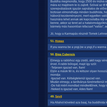
Buddha megmondta, hogy 2500 év múlva elt
mára ez majdnem le is zajlott. Szóval az it
szerepválalások igazán sajnálatos de előre
biztosan elmondhatja minden buddhista, ho
háborút kezdeményezni, mert egyetlen valód
hasznára lehet annak aki kapcsolatba lép v
benne, akkor az teret ad a hatalomvágyókna
bármely más hasonlóan kifacsart "vallás", a
Jó, hogy a Karmapás résznél Tomek Lehnert
51.
Hopax
If you wanna be a yogi,be a yogi,if u wanna 
50.
Biga Cubensis
Elmegy a rabbihoz egy zsidó, akit nagy sére
érvel. A rabbi bólogat, majd így szól:
-Teljesen igazad van, fiam!
Eljön a másik fél is, és kétszer olyan hosszú
mondja:
-Igazad van. Kétségtelenül igazad van.
Miután elmegy, a tanítványa türelmetlenül 
-De hát miért mondtad mindkettőnek, hogy 
-Neked is igazad van, édes fiam!
49.
Sevil
Ha Allahot követed aza baaj, ha buddhista l