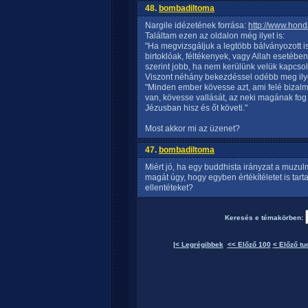
48.
bombadiltoma
Nargile idézetének forrása:
http://www.hon
Találtam ezen az oldalon még ilyet is:
"Ha megvizsgáljuk a legtöbb bálványozott ist
birtoklóak, féltékenyek, vagy Allah esetében
szerint jobb, ha nem kerülünk velük kapcsol
Viszont néhány bekezdéssel odébb meg ilye
"Minden ember kövesse azt, ami felé bizalm
van, kövesse vallását, az neki magának fog 
Jézusban hisz és őt követi."
Most akkor mi az üzenet?
47.
bombadiltoma
Miért jó, ha egy buddhista irányzat a muzu
magát úgy, hogy egyben értékítéletet is ta
ellentéteket?
Keresés e témakörben:
|< Legrégibbek
<< Előző 100
< Előző tu