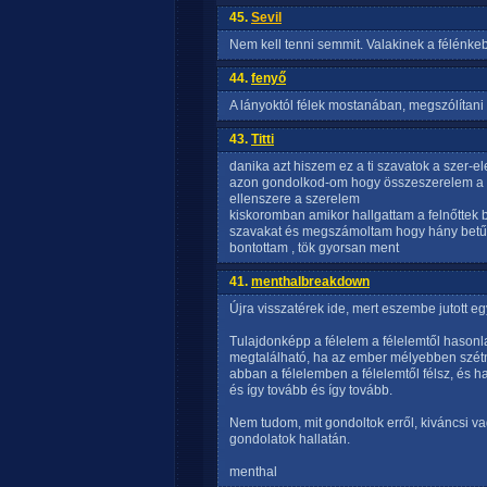
45.
Sevil
Nem kell tenni semmit. Valakinek a félénkeb
44.
fenyő
A lányoktól félek mostanában, megszólítani ő
43.
Titti
danika azt hiszem ez a ti szavatok a szer-ele
azon gondolkod-om hogy összeszerelem a ké
ellenszere a szerelem
kiskoromban amikor hallgattam a felnőtte
szavakat és megszámoltam hogy hány betűbő
bontottam , tök gyorsan ment
41.
menthalbreakdown
Újra visszatérek ide, mert eszembe jutott e
Tulajdonképp a félelem a félelemtől hasonl
megtalálható, ha az ember mélyebben szétnéz
abban a félelemben a félelemtől félsz, és h
és így tovább és így tovább.
Nem tudom, mit gondoltok erről, kiváncsi va
gondolatok hallatán.
menthal