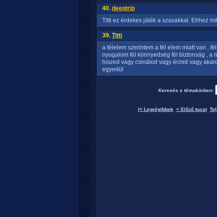
40.
deeptrip
Titti ez érdekes játék a szavakkal. Ehhez mi
39.
Titti
a félelem szerintem a fél elem miatt van , fél 
nyugalom fél könnyedség fél biztonság , a 
hiszed vagy csinálod vagy érzed vagy akarod 
egyedül
Keresés e témakörben:
|< Legrégibbek
< Előző tucat
Tel