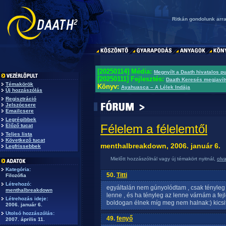
Ritkán gondolunk arra
[20250114] Média:
Megnyílt a Daath hivatalos p
[20250111] Fejlesztés:
Daath Keresés megjavít
Témakörök
Könyv:
Ayahuasca – A Lélek Indája
Új hozzászólás
Regisztráció
Jelszócsere
Emailcsere
Legrégibbek
Félelem a félelemtől
Előző tucat
Teljes lista
Következő tucat
menthalbreakdown, 2006. január 6.
Legfrissebbek
Mielőtt hozzászólnál vagy új témakört nyitnál,
olv
Kategória:
50.
Titti
Filozófia
Létrehozó:
egyáltalán nem gúnyolódtam , csak tényleg 
menthalbreakdown
lenne , és ha tényleg az lenne várnám a fe
Létrehozás ideje:
boldogan élnek míg meg nem halnak:) kicsit
2006. január 6.
Utolsó hozzászólás:
49.
fenyő
2007. április 11.